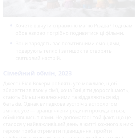
Хочете відчути справжню магію Різдва? Тоді вам
обов'язково потрібно подивитися ці фільми.
Вони зарядять вас позитивними емоціями,
подарують тепло і затишок та створять
святковий настрій.
Сімейний обмін, 2023
Джесс і Білл Вокери роблять усе можливе, щоб
зберегти зв'язок у сім'ї, хоча їхні діти дорослішають,
стають більш незалежними та віддаляються від
батьків. Однак випадкова зустріч з астрологом
змінює усе — вранці члени родини прокидаються,
обмінявшись тілами. Не допомагає і той факт, що це
сталося у найважливіший день в житті кожного з них:
героям треба отримати підвищення, пройти
співбесіду в коледжі, укласти важливий контракт і