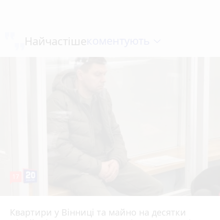
коментують
Найчастіше
17
Квартири у Вінниці та майно на десятки
6 серпня 2026 р.