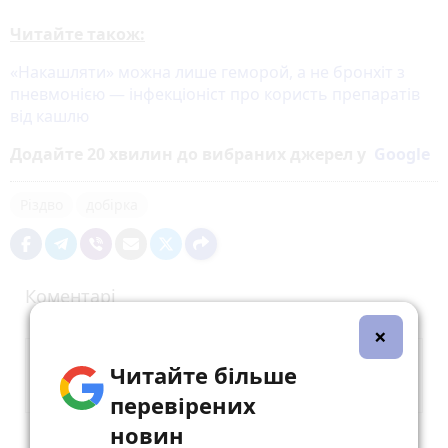
Читайте також:
«Накашляти» можна лише геморой, а не бронхіт з
пневмонією — інфекціоніст про користь препаратів
від кашлю
Додайте 20 хвилин до вибраних джерел у
Google
Різдво
добірка
Коментарі
×
Читайте більше
перевірених
новин