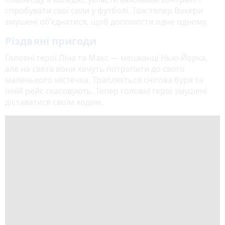
спробувати свої сили у футболі. Тож тепер Вокери
змушені об'єднатися, щоб допомогти одне одному.
Різдвяні пригоди
Головні герої Ліна та Макс — мешканці Нью-Йорка,
але на свята вони хочуть потрапити до свого
маленького містечка. Трапляється снігова буря та
їхній рейс скасовують. Тепер головні герої змушені
діставатися своїм ходом.