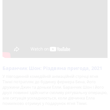
Баранчик Шон: Різдвяна пригода, 2021
У півгодинній комедійній анімаційній стрічці ягня
Тіммі потрапляє до будинку фермера Бена, його
дружини Джин та доньки Елли. Баранчик Шон і його
друзі повинні здійснити сміливу рятувальну операцію,
але ситуація ускладнюється, коли дівчинка Елла
помилково отримує у подарунок ягня Тіммі.