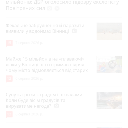
мільйонів: ДБР оголосило підозру екслогісту
Повітряних сил
photo_camera
play_circle_filled
Фекальне забруднення й паразити
виявили у водоймах Вінниці
photo_camera
15
7 серпня 2026 р.
Майже 15 мільйонів на «плаваючі»
люки у Вінниці: хто отримав підряд і
чому місто відмовляється від старих
12
6 серпня 2026 р.
Сунуть грози з градом і шквалами.
Коли буде вісім градусів та
вируватиме негода?
photo_camera
12
6 серпня 2026 р.