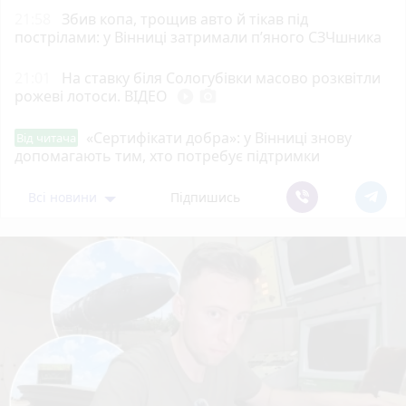
21:58
Збив копа, трощив авто й тікав під
пострілами: у Вінниці затримали п’яного СЗЧшника
21:01
На ставку біля Сологубівки масово розквітли
рожеві лотоси. ВІДЕО
play_circle_filled
photo_camera
«Сертифікати добра»: у Вінниці знову
Від читача
допомагають тим, хто потребує підтримки
Всі новини
Підпишись