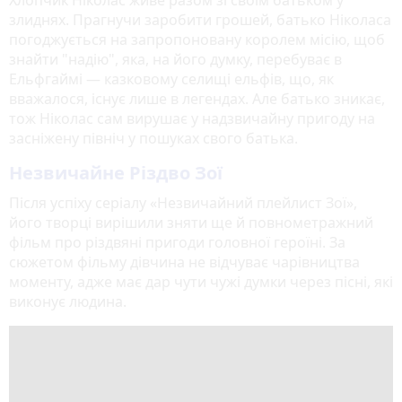
злиднях. Прагнучи заробити грошей, батько Ніколаса
погоджується на запропоновану королем місію, щоб
знайти "надію", яка, на його думку, перебуває в
Ельфгаймі — казковому селищі ельфів, що, як
вважалося, існує лише в легендах. Але батько зникає,
тож Ніколас сам вирушає у надзвичайну пригоду на
засніжену північ у пошуках свого батька.
Незвичайне Різдво Зої
Після успіху серіалу «Незвичайний плейлист Зої»,
його творці вирішили зняти ще й повнометражний
фільм про різдвяні пригоди головної героїні. За
сюжетом фільму дівчина не відчуває чарівництва
моменту, адже має дар чути чужі думки через пісні, які
виконує людина.