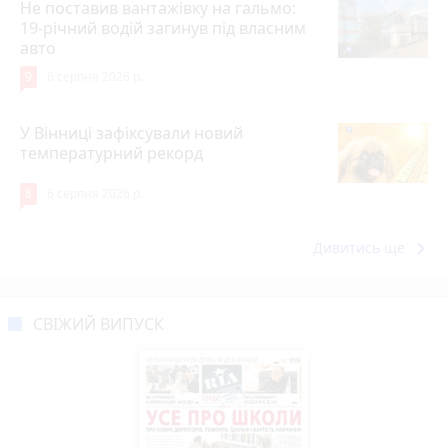
Не поставив вантажівку на гальмо:
19-річний водій загинув під власним
авто
9
6 серпня 2026 р.
У Вінниці зафіксували новий
температурний рекорд
8
6 серпня 2026 р.
keyboard_arrow_right
Дивитись ще
СВІЖИЙ ВИПУСК