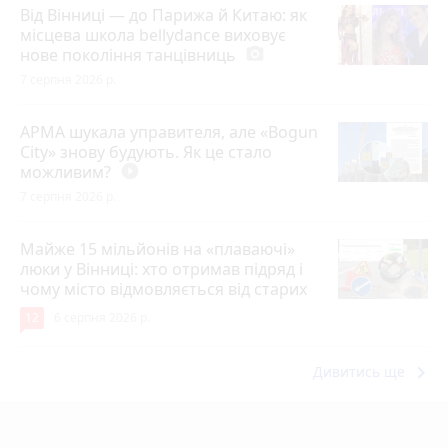
Від Вінниці — до Парижа й Китаю: як
місцева школа bellydance виховує
нове покоління танцівниць
photo_camera
7 серпня 2026 р.
АРМА шукала управителя, але «Bogun
City» знову будують. Як це стало
можливим?
play_circle_filled
7 серпня 2026 р.
Майже 15 мільйонів на «плаваючі»
люки у Вінниці: хто отримав підряд і
чому місто відмовляється від старих
12
6 серпня 2026 р.
keyboard_arrow_right
Дивитись ще