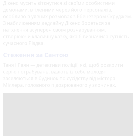
Дікенс мусить зіткнутися зі своїми особистими
демонами, втіленими через його персонажів,
особливо в уявних розмовах з Ебенезером Скруджем.
З наближенням дедлайну Дікенс бореться за
натхнення всупереч своїм розчаруванням,
створюючи класичну казку, яка б визначила сутність
сучасного Різдва.
Стеження за Сантою
Таня і Раян — детективи поліції, які, щоб розкрити
серію пограбувань, вдають із себе молодят і
заселяються в будинок по сусідству від містера
Міллера, головного підозрюваного у злочинах.