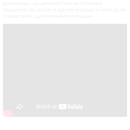
Дізнавшись, що дівчинка Ґвен не отримала
подарунок, він разом із дідусем вирушає в пригоду на
старих санях, щоб виправити ситуацію.