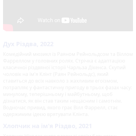
Дух Різдва, 2022
Комедійний мюзикл із Раяном Рейнольдсом та Віллом
Фарреллом у головних ролях. Стрічка є адаптацією
класичної різдвяної історії Чарльза Дікенса. Скупий
чоловік на ім'я Клінт (Раян Рейнольдс), який
ставиться до всіх навколо з жахливим егоїзмом,
потрапляє у фантастичну пригоду в трьох фазах часу:
минулому, теперішньому і майбутньому, щоб
дізнатися, як він став таким нещасним і самотнім.
Водночас привид, якого грає Вілл Фаррелл, стає
одержимим ідеєю врятувати Клінта.
Хлопчик на ім'я Різдво, 2021
Хлопчик Ніколас живе разом зі своїм батьком у