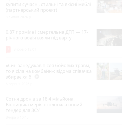
купити сучасні, стильні та якісні меблі
(партнерський проєкт)
8 липня 2026 р.
0,87 проміле і смертельна ДТП — 17-
річного водія взяли під варту
7
Вчора о 13:01
«Син занедужав після бойових травм,
то я сіла на комбайн»: відома співачка
збирає хліб
play_circle_filled
6 серпня 2026 р.
Сотня дронів за 18,4 мільйона.
Вінницька мерія оголосила новий
тендер для ЗСУ
Вчора о 10:45