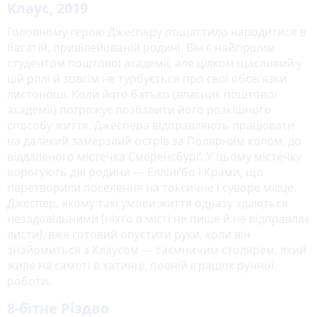
Клаус, 2019
Головному герою Джесперу пощастило народитися в
багатій, привілейованій родині. Він є найгіршим
студентом поштової академії, але цілком щасливий у
цій ролі й зовсім не турбується про свої обов'язки
листоноші. Коли його батько (власник поштової
академії) погрожує позбавити його розкішного
способу життя, Джеспера відправляють працювати
на далекий замерзлий острів за Полярним колом, до
віддаленого містечка Смеренсбурґ. У цьому містечку
ворогують дві родини — Еллінґбо і Крами, що
перетворили поселення на токсичне і суворе місце.
Джеспер, якому такі умови життя одразу здаються
незадовільними (ніхто в місті не пише й не відправляє
листи), вже готовий опустити руки, коли він
знайомиться з Клаусом — таємничим столярем, який
живе на самоті в хатинці, повній іграшок ручної
роботи.
8-бітне Різдво