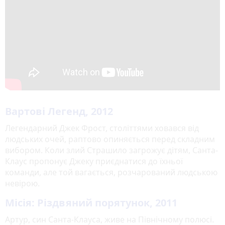
Вартові Легенд, 2012
Легендарний Джек Фрост, століттями ховався від
людських очей, раптово опиняється перед складним
вибором. Коли злий Страшило загрожує дітям, Санта-
Клаус пропонує Джеку приєднатися до їхньої
команди, але той вагається, розчарований людською
невірою.
Місія: Різдвяний порятунок, 2011
Артур, син Санта-Клауса, живе на Північному полюсі.