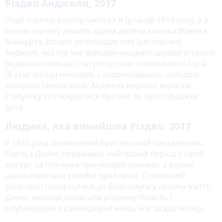
Різдво Анджели, 2017
Події стрічки розгортаються в Ірландії 1914 року, а в
основі сюжету лежить єдина дитяча книжка Френка
Маккурта. Історія розповідає про шестирічну
Анджелу, яка під час відвідин місцевої церкви зі своєю
родиною помічає статуетку голого немовляти Ісуса.
Їй стає шкода немовля, і, скориставшись нагодою
холодної темної ночі, Анджела вирішує вкрасти
статуетку та піклуватися про неї, як про справжнє
дитя.
Людина, яка винайшла Різдво, 2017
У 1843 році знаменитий британський письменник
Чарльз Дікенс переживає найгірший період у своїй
кар'єрі: за плечима три невдалі романи, а вдома
накопичуються сімейні проблеми. Сповнений
рішучості повернутися до білої смуги у своєму житті,
Дікенс вирішує написати різдвяну повість і
опублікувати її самвидавом менш ніж за два місяці.