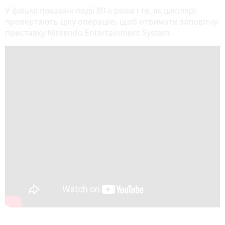
У фільмі показані події 80-х років і те, як школярі
провертають цілу операцію, щоб отримати заповітну
приставку Nintendo Entertainment System.