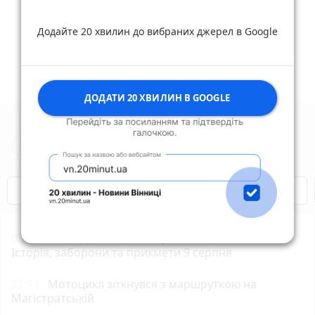
Опублікувати коментар
Додайте 20 хвилин до вибраних джерел в Google
ДОДАТИ 20 ХВИЛИН В GOOGLE
Новини Вінниці за сьогодні
Відключення світла
Героям Слава!
08:01
Сьогодні вітаємо Марію та книголюбів.
Історія, заборони та прикмети 9 серпня
22:11
Мотоцикл зіткнувся з маршруткою на
Магістратській