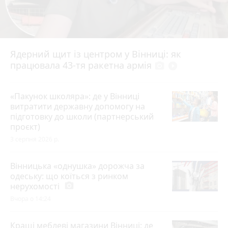
Ядерний щит із центром у Вінниці: як
працювала 43-тя ракетна армія
photo_camera
play_circle_filled
«Пакунок школяра»: де у Вінниці
витратити державну допомогу на
підготовку до школи (партнерський
проєкт)
3 серпня 2026 р.
Вінницька «однушка» дорожча за
одеську: що коїться з ринком
нерухомості
photo_camera
Вчора о 14:24
Кращі меблеві магазини Вінниці: де