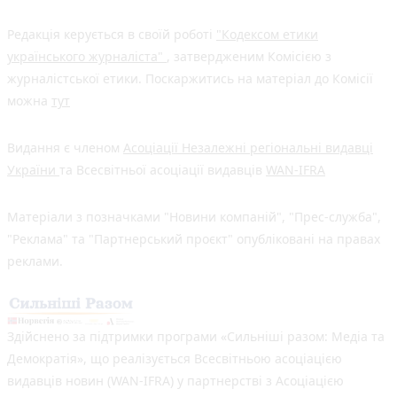
Редакція керується в своїй роботі
"Кодексом етики
українського журналіста"
, затвердженим Комісією з
журналістської етики. Поскаржитись на матеріал до Комісії
можна
тут
Видання є членом
Асоціації Незалежні регіональні видавці
України
та Всесвітньої асоціації видавців
WAN-IFRA
Матеріали з позначками "Новини компаній", "Прес-служба",
"Реклама" та "Партнерський проєкт" опубліковані на правах
реклами.
Здійснено за підтримки програми «Сильніші разом: Медіа та
Демократія», що реалізується Всесвітньою асоціацією
видавців новин (WAN-IFRA) у партнерстві з Асоціацією