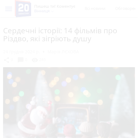
Пишеш ти! Коментує
Всі новини
Обговорен
Вінниця
Сердечні історії: 14 фільмів про
Різдво, які зігріють душу
24 грудня 2024 р.
Марія ЛЄХОВА
chat_bubble
share
visibility
0
0
245