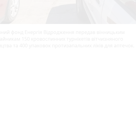
йний фонд Енергія Відродження передав вінницьким
айникам 150 кровоспинних турнікетів вітчизняного
цтва та 400 упаковок протизапальних ліків для аптечок.