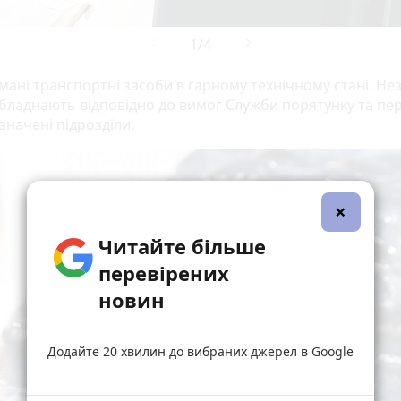
имані транспортні засоби в гарному технічному стані. Н
обладнають відповідно до вимог Служби порятунку та пе
значені підрозділи.
×
Читайте більше
перевірених
новин
Додайте 20 хвилин до вибраних джерел в Google