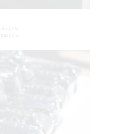
езабаром
редадуть
