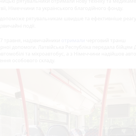
ницькі рятувальники отримали нову техніку та медикаме
вії, Німеччини та українського благодійного фонду.
 допоможе рятувальникам швидше та ефективніше реагу
звичайні події.
17 травня, надзвичайники
отримали
черговий транш
арної допомоги. Латвійська Республіка передала бійцям
автомобілі та мікроавтобус, а з Німеччини надійшов авт
ення особового складу.