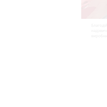
Благоді
надзвич
виробни