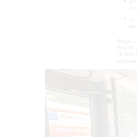
Він
Лат
Це
над
Вчора, 
гуманіт
легкові 
перевез