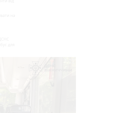
нти від
вати на
 ДСНС
обус для
