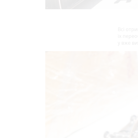
Всі отр
їх пере
у вже ви