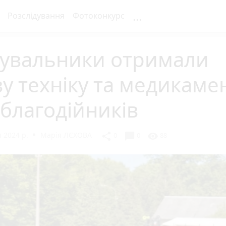
...
Розслідування
Фотоконкурс
тувальники отримали
у техніку та медикаме
 благодійників
 2024 р.
Марія ЛЄХОВА
chat_bubble
share
visibility
0
0
88