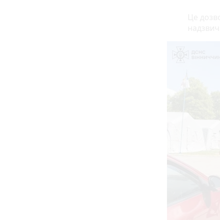
Це дозв
надзвича