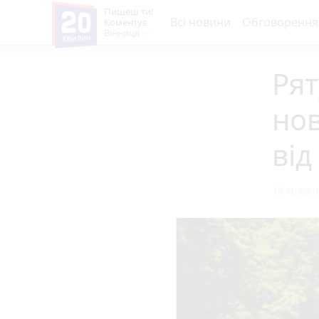
Пишеш ти!
Всі новини
Обговорення
Коментує
Вінниця
Ря
нов
від
18 травня