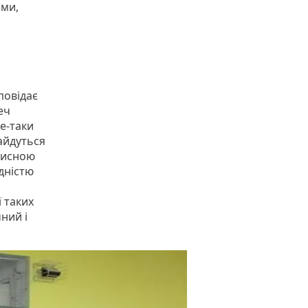
ами,
повідає
еч
е-таки
айдуться
ахисною
дністю
ї таких
ний і