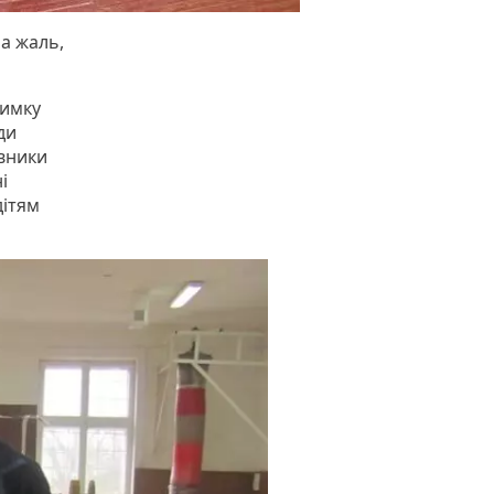
на жаль,
римку
ди
івники
і
дітям