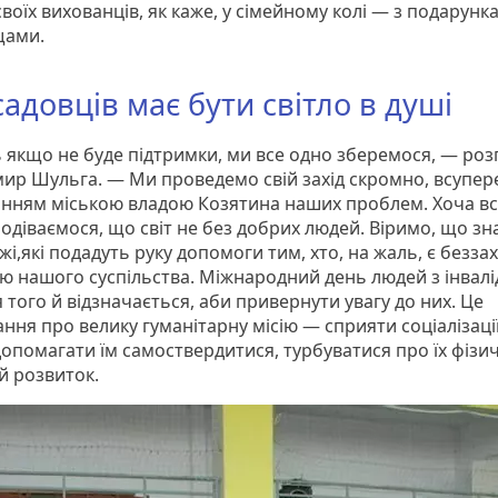
своїх вихованців, як каже, у сімейному колі — з подарунк
щами.
садовців має бути світло в душі
 якщо не буде підтримки, ми все одно зберемося, — роз
ир Шульга. — Ми проведемо свій захід скромно, всупер
анням міською владою Козятина наших проблем. Хоча вс
одіваємося, що світ не без добрих людей. Віримо, що зн
і,які подадуть руку допомоги тим, хто, на жаль, є безз
ю нашого суспільства. Міжнародний день людей з інвалі
 того й відзначається, аби привернути увагу до них. Це
ння про велику гуманітарну місію — сприяти соціалізаці
допомагати їм самоствердитися, турбуватися про їх фізич
й розвиток.