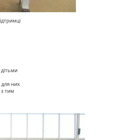
підтримці
 дітьми
 для них
 з тим