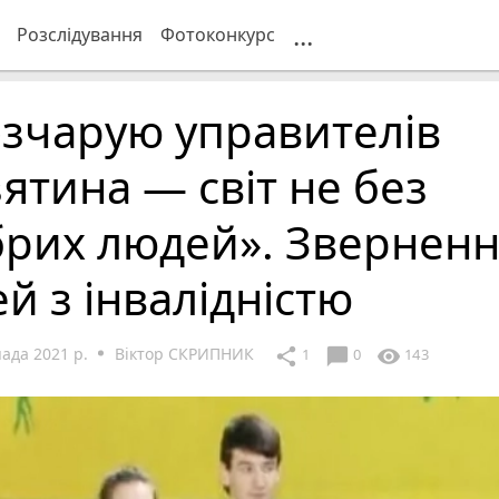
...
Розслідування
Фотоконкурс
зчарую управителів
ятина — світ не без
брих людей». Звернен
ей з інвалідністю
ада 2021 р.
Віктор СКРИПНИК
chat_bubble
share
visibility
1
0
143