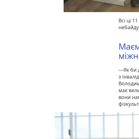
Всі ці 1
небайду
Маєм
міжн
—Як би 
з інвалі
Володим
має вел
вони нам
фізкульту