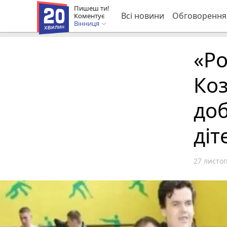
Пишеш ти!
Всі новини
Обговорення
Коментує
Вінниця
«Ро
Коз
до
діт
27 листоп