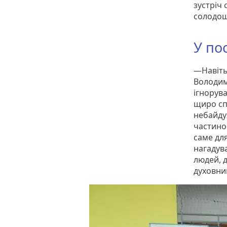
зустріч 
солодо
У по
—Навіть
Володим
ігнорув
щиро сп
небайдуж
частино
саме для
нагадува
людей, 
духовни