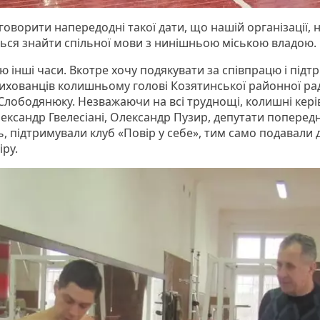
оворити напередодні такої дати, що нашій організації, 
ться знайти спільної мови з нинішньою міською владою.
 інші часи. Вкотре хочу подякувати за співпрацю і підт
ихованців колишньому голові Козятинської районної ра
 Слободянюку. Незважаючи на всі труднощі, колишні кер
лександр Гвелесіані, Олександр Пузир, депутати попередн
, підтримували клуб «Повір у себе», тим само подавали 
іру.