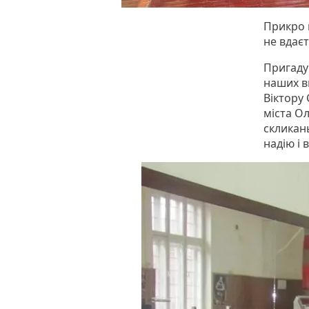
Прикро г
не вдає
Пригадую
наших в
Віктору
міста О
скликань
надію і в