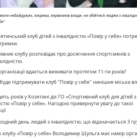
моги небайдужих, зокрема, керівників влади, не обійтися людям з інвалідн
бе"
ятинський клуб дітей з інвалідністю «Повір у себе» потр
тримки.
івник клубу розповідає про досягнення спортсменів з
алідністю.
організації вдається виживати протягом 11-ти років?
буде підтримувати клуб "Повір у себе" нинішня міська в
ть років у Козятині діє ГО «Спортивний клуб для дітей з
істю «Повір у себе». Нагодою привернути увагу до такої
ції
одний день людей з інвалідністю, що відзначається 3 гр
к клубу «Повір у себе» Володимир Шульга має намір орга