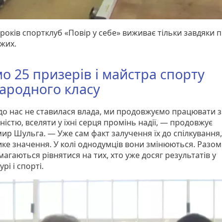
1 років спортклуб «Повір у себе» виживає тільки завдяки 
жих.
о 25 призерів і майстра спорту
ародного класу
до нас не ставилася влада, ми продовжуємо працювати з
дністю, вселяти у їхні серця промінь надії, — продовжує
ир Шульга. — Уже сам факт залучення їх до спілкування,
ике значення. У колі однодумців вони змінюються. Разом
агаються рівнятися на тих, хто уже досяг результатів у
рі і спорті.