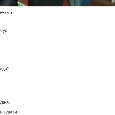
істю з ГО
ебує
лада?
удня.
нізувати