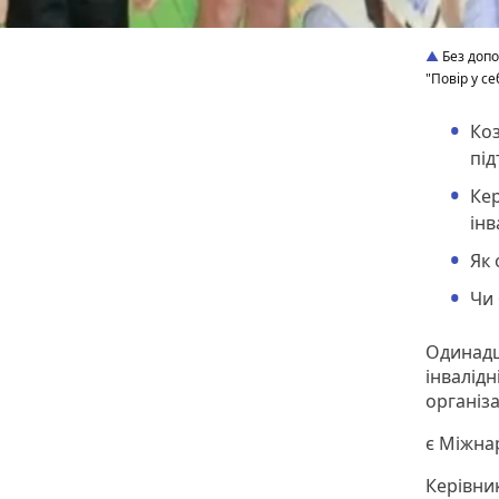
Без допо
"Повір у се
Коз
під
Кер
інв
Як 
Чи 
Одинадця
інвалідн
організа
є Міжнар
Керівни