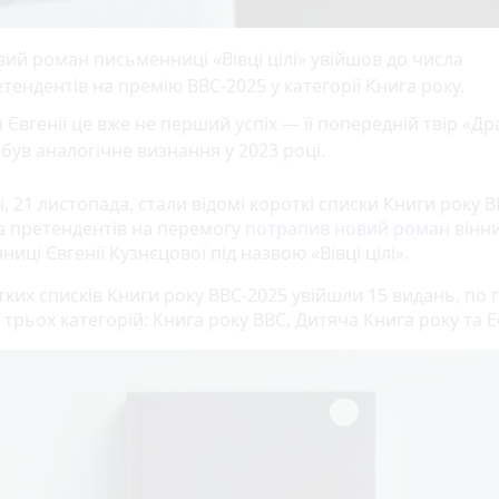
ий роман письменниці «Вівці цілі» увійшов до числа
тендентів на премію BBC-2025 у категорії Книга року.
 Євгенії це вже не перший успіх — її попередній твір «Д
був аналогічне визнання у 2023 році.
, 21 листопада, стали відомі короткі списки Книги року В
а претендентів на перемогу
потрапив новий роман
вінн
иці Євгенії Кузнєцової під назвою «Вівці цілі».
ких списків Книги року ВВС-2025 увійшли 15 видань, по п
 трьох категорій: Книга року ВВС, Дитяча Книга року та Е