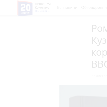
Пишеш ти!
Всі новини
Обговорення
Коментує
Вінниця
Ром
Куз
кор
ВВ
22 листоп