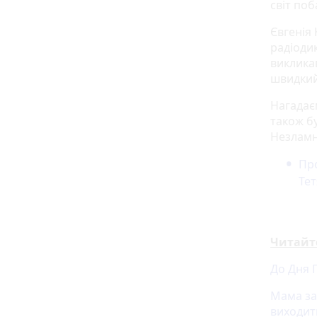
світ поб
Євгенія
радіодик
виклика
швидкий
Нагадаєм
також б
Незламн
Про
Тет
Читайт
До Дня Г
Мама заг
виходит