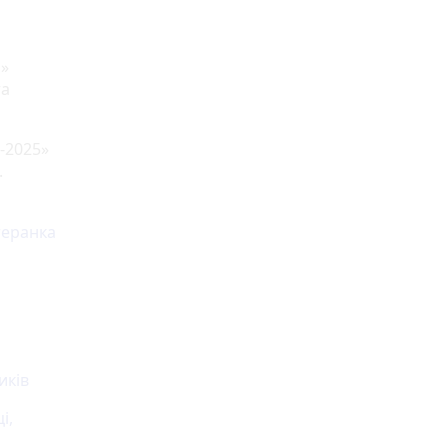
и»
та
С-2025»
.
теранка
иків
і,