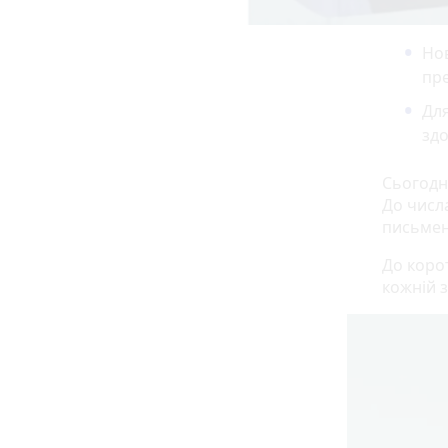
Нов
пре
Для
здо
Сьогодні
До числ
письменн
До корот
кожній з