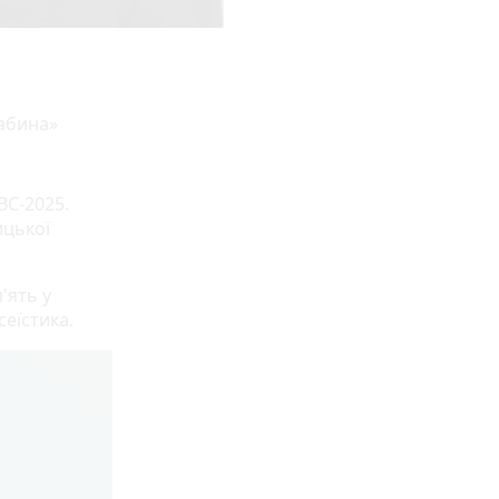
рабина»
ВС-2025.
ицької
'ять у
сеїстика.