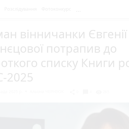
...
Розслідування
Фотоконкурс
ан вінничанки Євгенії
нєцової потрапив до
откого списку Книги р
С-2025
ада 2025 р.
Альона ЧЕРНІЮК
chat_bubble
share
visibility
0
4
265