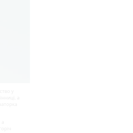
ство у
інниці, а
ераторка
 а
горіч