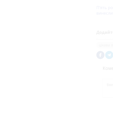
П’ять ро
винесли
Додайт
цікава 
Коме