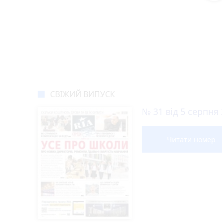
Новини Вінниці за сього
Відключення світла
Героям Сл
Нічна гроза наробила біди на Вінниччині
12:36
Домашній собака захворів на сказ — у гр
12:15
Чи стикались з несправедливими нара
12:12
Через безпекову ситуацію затримується п
12:01