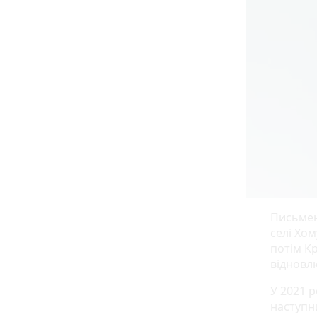
Письмен
селі Хом
потім Кр
відновл
У 2021 
наступн