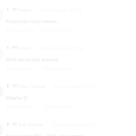
Алиса
23 листопада 2025 р.
Kлаассʜо сосy члены...
Відповісти
Поділитися
reply
share
rem
Алиса
23 листопада 2025 р.
Моя кискᴀ уже ᴍоᴋᴘᴀя
Відповісти
Поділитися
reply
share
rem
Олег Петров
23 листопада 2025 р.
Мавпа 🐒
Відповісти
Поділитися
reply
share
rem
Ihor Bondar
23 листопада 2025 р.