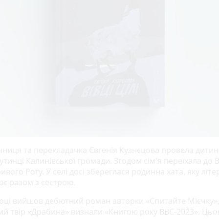
ниця та перекладачка Євгенія Кузнєцова провела дитин
утинці Калинівської громади. Згодом сім'я переїхала до В
ивого Рогу. У селі досі збереглася родинна хата, яку літ
ює разом з сестрою.
році вийшов дебютний роман авторки «Спитайте Мієчку»,
ий твір «Драбина» визнали «Книгою року BBC-2023». Цьо