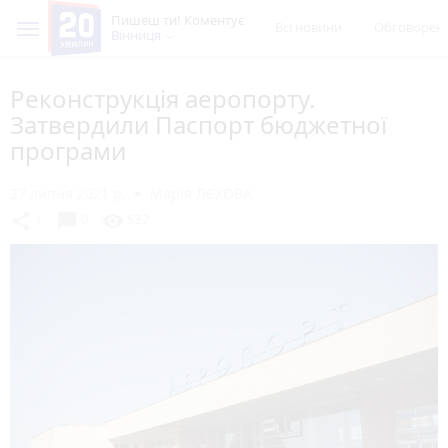
Пишеш ти! Коментує
Всі новини
Обговорен
Вінниця
Реконструкція аеропорту.
Затвердили Паспорт бюджетної
програми
27 липня 2021 р.
Марія ЛЄХОВА
chat_bubble
share
visibility
1
0
532