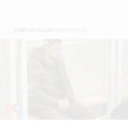
коментують
Найчастіше
17