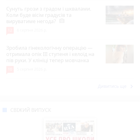
Сунуть грози з градом і шквалами.
Коли буде вісім градусів та
вируватиме негода?
photo_camera
12
6 серпня 2026 р.
Зробила гінекологічну операцію —
отримала опік ІІІ ступеня і келоїд на
пів руки. У клініці тепер мовчанка
10
5 серпня 2026 р.
keyboard_arrow_right
Дивитись ще
СВІЖИЙ ВИПУСК