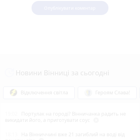
Опублікувати коментар
Новини Вінниці за сьогодні
Відключення світла
Героям Слава!
19:02
Портулак на городі? Вінничанка радить не
викидати його, а приготувати соус
play_circle_filled
18:13
На Вінниччині вже 21 загиблий на воді від