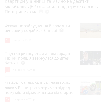
Квартири у Вінниці та майно на десятки
6 серпня 2026 р.
мільйонів: ДБР оголосило підозру екслогісту
Повітряних сил
photo_camera
play_circle_filled
Фекальне забруднення й паразити
виявили у водоймах Вінниці
photo_camera
15
Вчора о 15:12
Підлітки ризикують життям заради
TikTok: поліція звернулася до дітей і
батьків
play_circle_filled
14
5 серпня 2026 р.
Майже 15 мільйонів на «плаваючі»
люки у Вінниці: хто отримав підряд і
чому місто відмовляється від старих
12
6 серпня 2026 р.