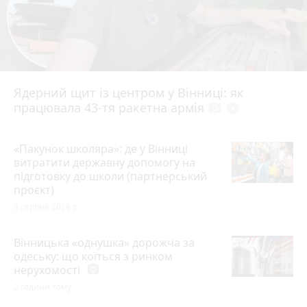
Ядерний щит із центром у Вінниці: як
працювала 43-тя ракетна армія
photo_camera
play_circle_filled
«Пакунок школяра»: де у Вінниці
витратити державну допомогу на
підготовку до школи (партнерський
проєкт)
3 серпня 2026 р.
Вінницька «однушка» дорожча за
одеську: що коїться з ринком
нерухомості
photo_camera
2 години тому