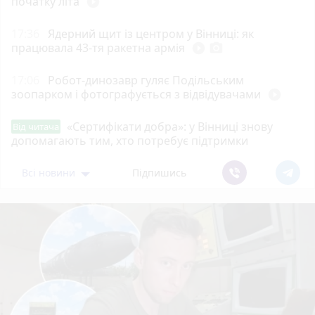
початку літа
play_circle_filled
17:36
Ядерний щит із центром у Вінниці: як
працювала 43-тя ракетна армія
play_circle_filled
photo_camera
17:06
Робот-динозавр гуляє Подільським
зоопарком і фотографується з відвідувачами
play_circle_filled
«Сертифікати добра»: у Вінниці знову
Від читача
допомагають тим, хто потребує підтримки
Всі новини
Підпишись