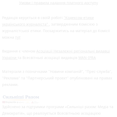
Умови і правила надання платного доступу
Редакція керується в своїй роботі
"Кодексом етики
українського журналіста"
, затвердженим Комісією з
журналістської етики. Поскаржитись на матеріал до Комісії
можна
тут
Видання є членом
Асоціації Незалежні регіональні видавці
України
та Всесвітньої асоціації видавців
WAN-IFRA
Матеріали з позначками "Новини компаній", "Прес-служба",
"Реклама" та "Партнерський проєкт" опубліковані на правах
реклами.
Здійснено за підтримки програми «Сильніші разом: Медіа та
Демократія», що реалізується Всесвітньою асоціацією