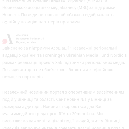
«Незалежні регіональні видавці України» (АНРВУ) та
Норвезькою асоціацією медіабізнесу (MBL) за підтримки
Норвегії. Погляди авторів не обов’язково відображають
офіційну позицію партнерів програми.
Здійснено за підтримки Асоціації “Незалежні регіональні
видавці України” та Foreningen Ukrainian Media Fund Nordic в
рамках реалізації проєкту Хаб підтримки регіональних медіа.
Погляди авторів не обов'язково збігаються з офіційною
позицією партнерів
Незалежний новинний портал з оперативним висвітленням
подій у Вінниці та області. Сайт новин №1 у Вінниці за
розміром аудиторії. Новини створюються для Вас
мультимедійною редакцією RIA та 20minut.ua. Ми
висвітлюємо важливі та цікаві події, людей, життя Вінниці.
Редакція запрошує читачів додавати власні новини в розділ