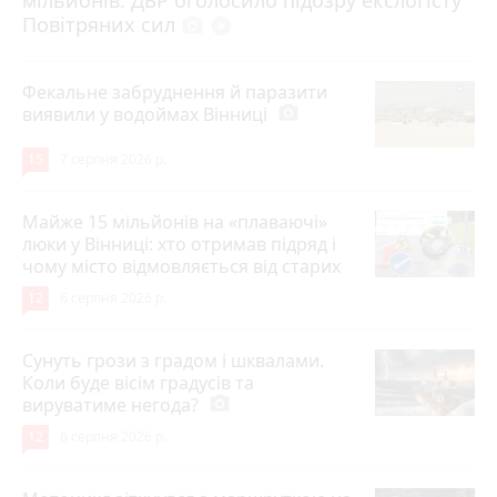
мільйонів: ДБР оголосило підозру екслогісту
Повітряних сил
photo_camera
play_circle_filled
Фекальне забруднення й паразити
виявили у водоймах Вінниці
photo_camera
15
7 серпня 2026 р.
Майже 15 мільйонів на «плаваючі»
люки у Вінниці: хто отримав підряд і
чому місто відмовляється від старих
12
6 серпня 2026 р.
Сунуть грози з градом і шквалами.
Коли буде вісім градусів та
вируватиме негода?
photo_camera
12
6 серпня 2026 р.