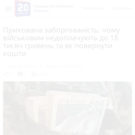
Пишеш ти! Коментує
Всі новини
Обговорен
Вінниця
Прихована заборгованість: чому
військовим недоплачують до 18
тисяч гривень та як повернути
кошти
3 червня 2026 р.
Лариса ОЛІЙНИК
chat_bubble
share
visibility
4
1
1202