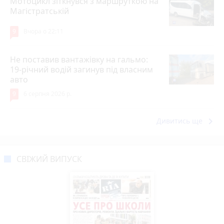
Мотоцикл зіткнувся з маршруткою на
Магістратській
9
Вчора о 22:11
Не поставив вантажівку на гальмо:
19-річний водій загинув під власним
авто
9
6 серпня 2026 р.
keyboard_arrow_right
Дивитись ще
СВІЖИЙ ВИПУСК