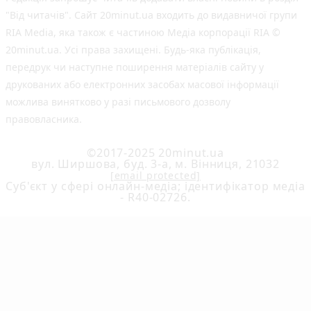
"Від читачів". Сайт 20minut.ua входить до видавничої групи
RIA Media, яка також є частиною Медіа корпорації RIA ©
20minut.ua. Усі права захищені. Будь-яка публiкацiя,
передрук чи наступне поширення матеріалів сайту у
друкованих або електронних засобах масової інформації
можлива винятково у разі письмового дозволу
правовласника.
©2017-2025 20minut.ua
вул. Ширшова, буд. 3-а, м. Вінниця, 21032
[email protected]
Cуб'єкт у сфері онлайн-медіа; ідентифікатор медіа
- R40-02726.