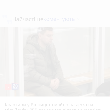
коментують
Найчастіше
17
Квартири у Вінниці та майно на десятки
6 серпня 2026 р.