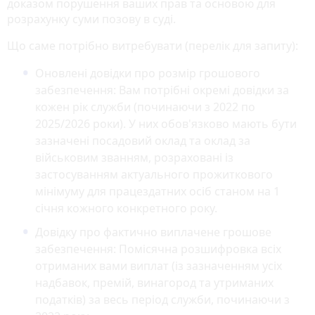
доказом порушення ваших прав та основою для
розрахунку суми позову в суді.
Що саме потрібно витребувати (перелік для запиту):
Оновлені довідки про розмір грошового
забезпечення: Вам потрібні окремі довідки за
кожен рік служби (починаючи з 2022 по
2025/2026 роки). У них обов'язково мають бути
зазначені посадовий оклад та оклад за
військовим званням, розраховані із
застосуванням актуального прожиткового
мінімуму для працездатних осіб станом на 1
січня кожного конкретного року.
Довідку про фактично виплачене грошове
забезпечення: Помісячна розшифровка всіх
отриманих вами виплат (із зазначенням усіх
надбавок, премій, винагород та утриманих
податків) за весь період служби, починаючи з