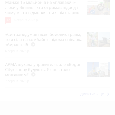
Майже 15 мільйонів на «плаваючі»
люки у Вінниці: хто отримав підряд і
чому місто відмовляється від старих
12
6 серпня 2026 р.
«Син занедужав після бойових травм,
то я сіла на комбайн»: відома співачка
збирає хліб
play_circle_filled
6 серпня 2026 р.
АРМА шукала управителя, але «Bogun
City» знову будують. Як це стало
можливим?
play_circle_filled
7 серпня 2026 р.
keyboard_arrow_right
Дивитись ще