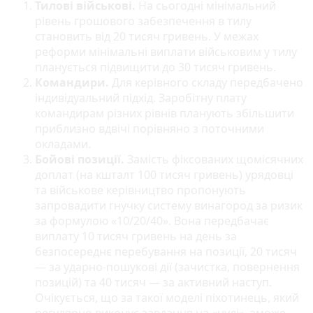
Тилові військові.
На сьогодні мінімальний
рівень грошового забезпечення в тилу
становить від 20 тисяч гривень. У межах
реформи мінімальні виплати військовим у тилу
планується підвищити до 30 тисяч гривень.
Командири.
Для керівного складу передбачено
індивідуальний підхід. Заробітну плату
командирам різних рівнів планують збільшити
приблизно вдвічі порівняно з поточними
окладами.
Бойові позиції.
Замість фіксованих щомісячних
доплат (на кшталт 100 тисяч гривень) урядовці
та військове керівництво пропонують
запровадити гнучку систему винагород за ризик
за формулою «10/20/40». Вона передбачає
виплату 10 тисяч гривень на день за
безпосереднє перебування на позиції, 20 тисяч
— за ударно-пошукові дії (зачистка, повернення
позицій) та 40 тисяч — за активний наступ.
Очікується, що за такої моделі піхотинець, який
регулярно виконує завдання на «нулі», зможе