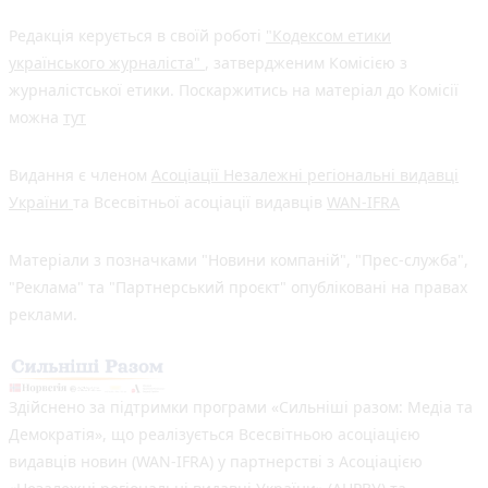
Редакція керується в своїй роботі
"Кодексом етики
українського журналіста"
, затвердженим Комісією з
журналістської етики. Поскаржитись на матеріал до Комісії
можна
тут
Видання є членом
Асоціації Незалежні регіональні видавці
України
та Всесвітньої асоціації видавців
WAN-IFRA
Матеріали з позначками "Новини компаній", "Прес-служба",
"Реклама" та "Партнерський проєкт" опубліковані на правах
реклами.
Здійснено за підтримки програми «Сильніші разом: Медіа та
Демократія», що реалізується Всесвітньою асоціацією
видавців новин (WAN-IFRA) у партнерстві з Асоціацією