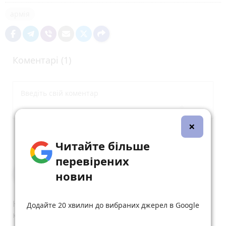
армія
Коментарі (1)
×
Опублікувати коментар
Читайте більше
перевірених
Oksana Tustanovska
новин
4 червня 2026 р.
Нічого вміли не доплатити раперт мають нехай
Додайте 20 хвилин до вибраних джерел в Google
кидають всі