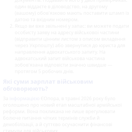
документів. Подавайте його у двох примірниках:
один віддаєте в діловодство, на другому
(вашому) обов'язково мають поставити штамп із
датою та вхідним номером.
Якщо ви вже звільнені у запас: ви можете подати
особисту заяву на адресу військової частини
(відправити цінним листом з описом вкладення
через Укрпошту) або звернутися до юриста для
направлення адвокатського запиту. На
адвокатський запит військова частина
зобов'язана відповісти значно швидше —
протягом 5 робочих днів.
Які суми зарплат військовим
обговорюють?
За
інформацією
ЄОпора, в травні 2026 року було
оголошено про новий етап масштабної армійської
реформи. Вона покликана не лише врегулювати
болюче питання чітких термінів служби й
демобілізації, а й суттєво осучаснити фінансові
стимули для військових.