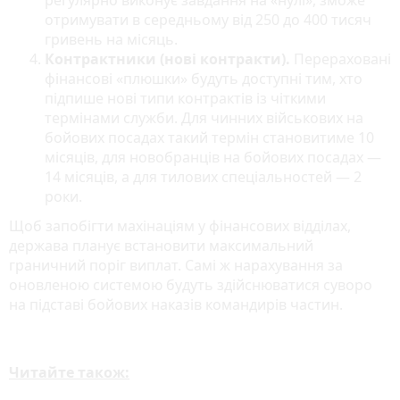
отримувати в середньому від 250 до 400 тисяч
гривень на місяць.
Контрактники (нові контракти).
Перераховані
фінансові «плюшки» будуть доступні тим, хто
підпише нові типи контрактів із чіткими
термінами служби. Для чинних військових на
бойових посадах такий термін становитиме 10
місяців, для новобранців на бойових посадах —
14 місяців, а для тилових спеціальностей — 2
роки.
Щоб запобігти махінаціям у фінансових відділах,
держава планує встановити максимальний
граничний поріг виплат. Самі ж нарахування за
оновленою системою будуть здійснюватися суворо
на підставі бойових наказів командирів частин.
Читайте також: