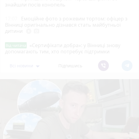
знайшли посів конопель
17:07
Емоційне фото з рожевим тортом: офіцер з
Вінниці оригінально дізнався стать майбутньої
дитини
play_circle_filled
photo_camera
«Сертифікати добра»: у Вінниці знову
Від читача
допомагають тим, хто потребує підтримки
Всі новини
Підпишись