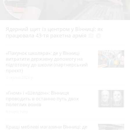
Ядерний щит із центром у Вінниці: як
працювала 43-тя ракетна армія
photo_camera
play_circle_filled
«Пакунок школяра»: де у Вінниці
витратити державну допомогу на
підготовку до школи (партнерський
проєкт)
3 серпня 2026 р.
«Гном» і «Шелдон»: Вінниця
проводить в останню путь двох
полеглих воїнів
6 годин тому
Кращі меблеві магазини Вінниці: де