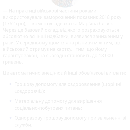
— На практиці військові частини роками
використовували заморожений показник 2018 року
(1762 грн),— коментує адвокатка Мар
'
яна Слізяк.—
Через це базовий оклад, від якого розраховуються
абсолютно всі інші надбавки, виявився заниженим у
рази. У середньому щомісячна різниця між тим, що
військовий отримує на картку, і тим, що йому
гарантує закон, на сьогодні становить до 18 000
гривень.
Це автоматично знецінює й інші обов'язкові виплати:
Грошову допомогу для оздоровлення (щорічні
«оздоровчі»);
Матеріальну допомогу для вирішення
соціально-побутових питань;
Одноразову грошову допомогу при звільненні зі
служби.