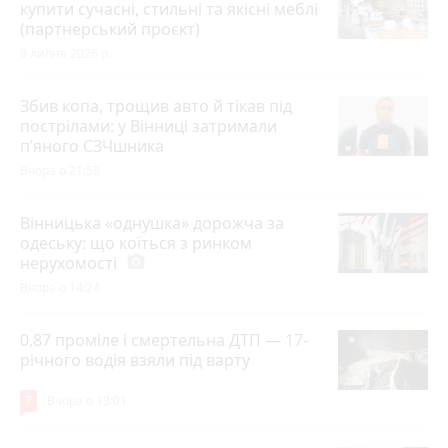
купити сучасні, стильні та якісні меблі
(партнерський проєкт)
8 липня 2026 р.
Збив копа, трощив авто й тікав під
пострілами: у Вінниці затримали
п’яного СЗЧшника
Вчора о 21:58
Вінницька «однушка» дорожча за
одеську: що коїться з ринком
нерухомості
photo_camera
Вчора о 14:24
0,87 проміле і смертельна ДТП — 17-
річного водія взяли під варту
7
Вчора о 13:01