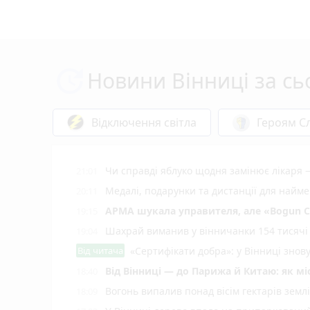
Новини Вінниці за сь
Відключення світла
Героям Сл
Чи справді яблуко щодня замінює лікаря 
21:01
Медалі, подарунки та дистанції для найм
20:11
АРМА шукала управителя, але «Bogun C
19:15
Шахрай виманив у вінничанки 154 тисячі 
19:04
Від читача
«Сертифікати добра»: у Вінниці знов
Від Вінниці — до Парижа й Китаю: як м
18:40
Вогонь випалив понад вісім гектарів землі
18:09