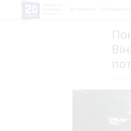
Пишеш ти!
Всі новини
Обговорення
Коментує
Вінниця
Пон
Він
пот
13 травня