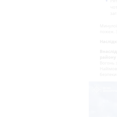
Рят
чот
заг
Минулої
пожеж. 
Наслід
Внаслід
району 
Вогонь 
Найімов
безпеки 