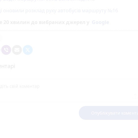
ці оновили розклад руху автобусів маршруту №16
е 20 хвилин до вибраних джерел у
Google
нтарі
Опублікувати комент