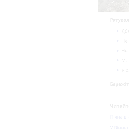
Рятува
Дба
Не 
Не
Ма
У р
Бережіт
Читайт
П'яна в
У Вінни