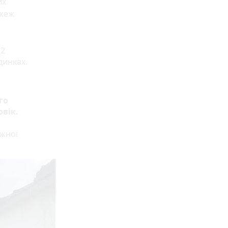
их
ожеж
2
динках.
го
вік.
жної