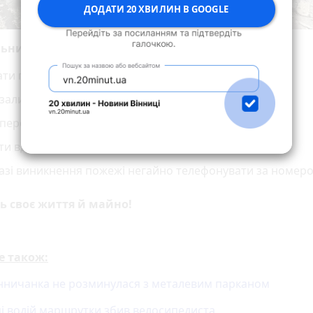
ДОДАТИ 20 ХВИЛИН В GOOGLE
льники Вінниччини застерігають громадян:
ти про пожежну безпеку в побуті.
залишати без нагляду електроприлади та печі.
 перевантажувати електромережу.
ти вдома первинні засоби пожежогасіння.
азі виникнення пожежі негайно телефонувати за номеро
ь своє життя й майно!
е також:
інничанка не розминулася з металевим парканом
ці водій маршрутки збив велосипедиста