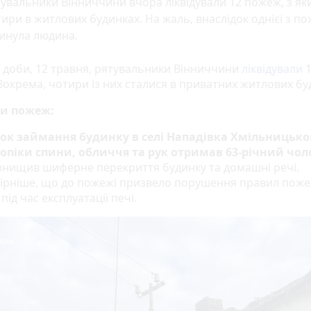
увальники Вінниччини вчора ліквідували 12 пожеж, з як
ири в житлових будинках. На жаль, внаслідок однієї з п
инула людина.
 доби, 12 травня, рятувальники Вінниччини
ліквідували
1
Зокрема, чотири із них сталися в приватних житлових бу
ки пожеж:
ок займання будинку в селі Нападівка Хмільницько
опіки спини, обличчя та рук отримав 63-річний чоло
знищив шиферне перекриття будинку та домашні речі.
ірніше, що до пожежі призвело порушення правил поже
під час експлуатації печі.