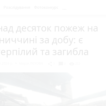
...
Розслідування
Фотоконкурс
ад десяток пожеж на
ниччині за добу: є
ерпілий та загибла
 2024 р.
Марія ЛЄХОВА
chat_bubble
share
visibility
5
0
232