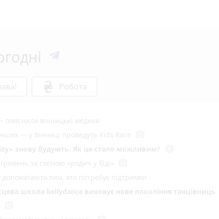
огодні
ава!
Робота
— пояснили вінницькі медики
photo_camera
енших — у Вінниці проведуть Kids Race
play_circle_filled
ity» знову будують. Як це стало можливим?
photo_camera
гривень за схемою «родич у біді»
у допомагають тим, хто потребує підтримки
ісцева школа bellydance виховує нове покоління танцівниць
photo_camera