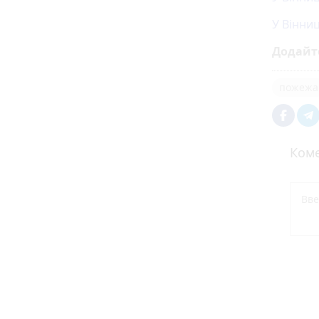
У Вінни
Додайт
пожежа
Коме