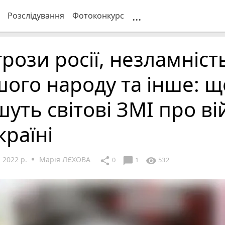
...
Розслідування
Фотоконкурс
рози росії, незламніст
ого народу та інше: щ
уть світові ЗМІ про ві
країні
 2022 р.
Марія ЛЄХОВА
chat_bubble
share
visibility
0
1
532