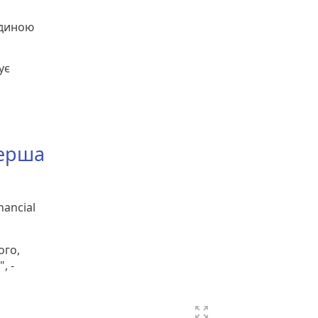
юдиною
ує
Перша
nancial
ого,
, -
