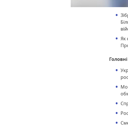
Зіб
Біл
вій
Як 
Про
Головні
Укр
рос
Мос
обм
Спр
Рос
Сме