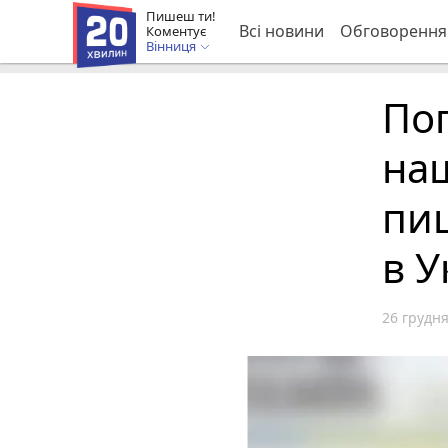
Пишеш ти!
Всі новини
Обговорення
Коментує
Вінниця
Пог
наш
пиш
в У
26 грудня