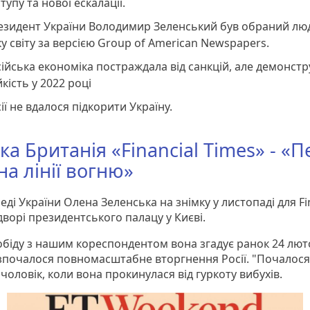
тупу та нової ескалації.
езидент України Володимир Зеленський був обраний л
у світу за версією Group of American Newspapers.
ійська економіка постраждала від санкцій, але демонстр
йкість у 2022 році
ії не вдалося підкорити Україну.
ка Британія «Financial Times» - «
на лінії вогню»
ді України Олена Зеленська на знімку у листопаді для Fi
дворі президентського палацу у Києві.
 обіду з нашим кореспондентом вона згадує ранок 24 лют
зпочалося повномасштабне вторгнення Росії. "Почалося"
ї чоловік, коли вона прокинулася від гуркоту вибухів.