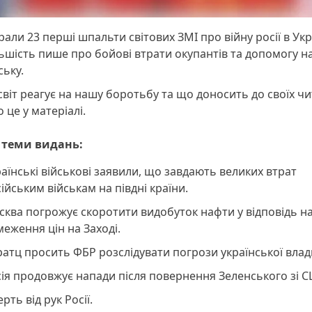
рали 23 перші шпальти світових ЗМІ про війну росії в Укра
ьшість пише про бойові втрати окупантів та допомогу 
ську.
світ реагує на нашу боротьбу та що доносить до своїх чи
 це у матеріалі.
 теми видань:
аїнські військові заявили, що завдають великих втрат
ійським військам на півдні країни.
ква погрожує скоротити видобуток нафти у відповідь н
еження цін на Заході.
атц просить ФБР розслідувати погрози української влад
ія продовжує напади після повернення Зеленського зі 
рть від рук Росії.