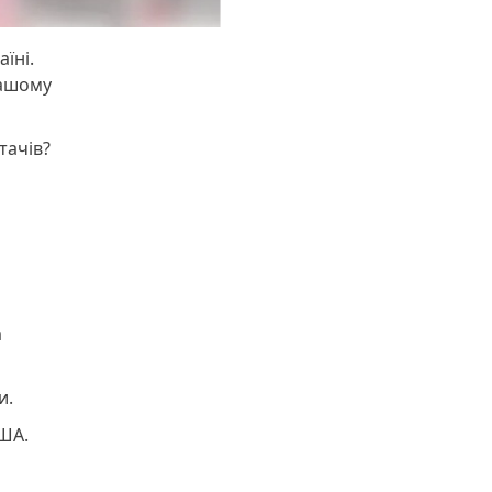
їні.
нашому
тачів?
а
и.
США.