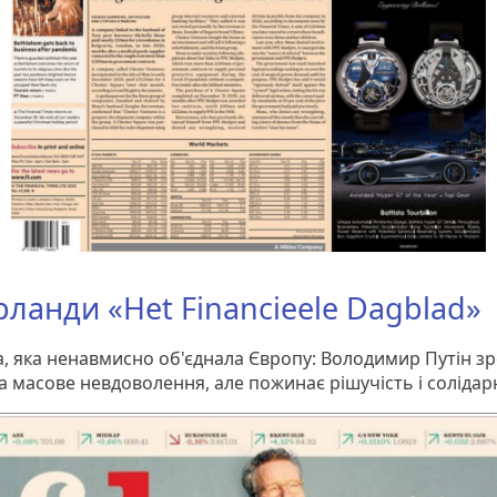
рланди «Het Financieele Dagblad»
, яка ненавмисно об'єднала Європу: Володимир Путін з
а масове невдоволення, але пожинає рішучість і солідар