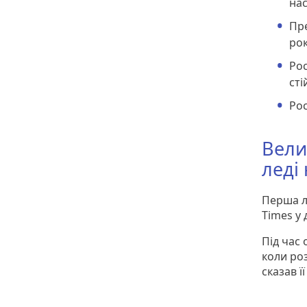
нас
Пр
рок
Рос
сті
Рос
Вели
леді 
Перша ле
Times у 
Під час
коли ро
сказав ї