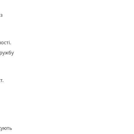
 з
ості.
дружбу
т.
ікують