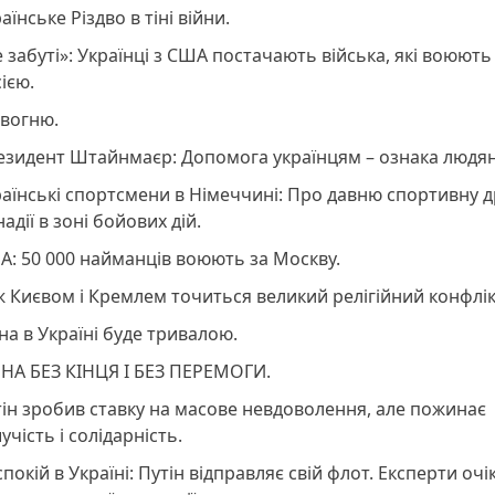
аїнське Різдво в тіні війни.
 забуті»: Українці з США постачають війська, які воюють
ією.
 вогню.
зидент Штайнмаєр: Допомога українцям – ознака людян
аїнські спортсмени в Німеччині: Про давню спортивну 
надії в зоні бойових дій.
: 50 000 найманців воюють за Москву.
 Києвом і Кремлем точиться великий релігійний конфлік
на в Україні буде тривалою.
ЙНА БЕЗ КІНЦЯ І БЕЗ ПЕРЕМОГИ.
ін зробив ставку на масове невдоволення, але пожинає
учість і солідарність.
покій в Україні: Путін відправляє свій флот. Експерти оч