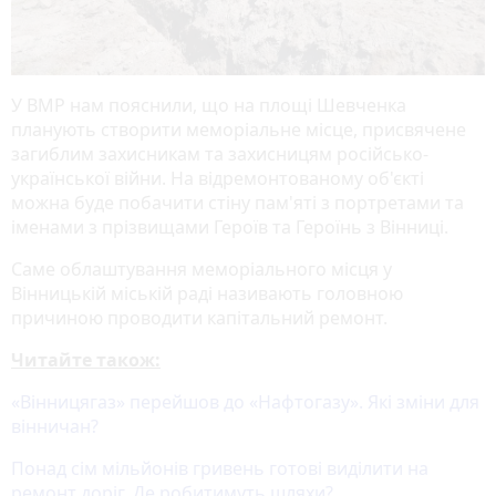
У ВМР нам пояснили, що на площі Шевченка
планують створити меморіальне місце, присвячене
загиблим захисникам та захисницям російсько-
української війни. На відремонтованому об'єкті
можна буде побачити стіну пам'яті з портретами та
іменами з прізвищами Героїв та Героїнь з Вінниці.
Саме облаштування меморіального місця у
Вінницькій міській раді називають головною
причиною проводити капітальний ремонт.
Читайте також:
«Вінницягаз» перейшов до «Нафтогазу». Які зміни для
вінничан?
Понад сім мільйонів гривень готові виділити на
ремонт доріг. Де робитимуть шляхи?