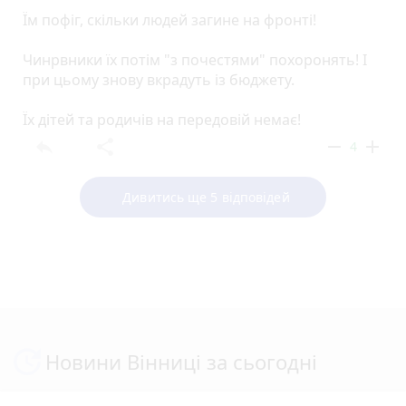
Їм пофіг, скільки людей загине на фронті!
Чинрвники їх потім "з почестями" похоронять! І
при цьому знову вкрадуть із бюджету.
Їх дітей та родичів на передовій немає!
reply
share
remove
add
4
Дивитись ще 5 відповідей
Новини Вінниці за сьогодні