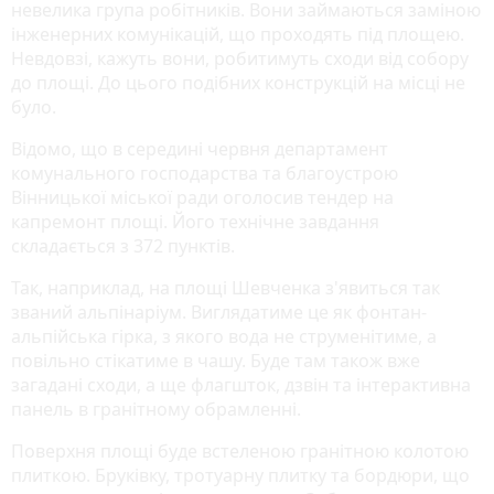
невелика група робітників. Вони займаються заміною
інженерних комунікацій, що проходять під площею.
Невдовзі, кажуть вони, робитимуть сходи від собору
до площі. До цього подібних конструкцій на місці не
було.
Відомо, що в середині червня департамент
комунального господарства та благоустрою
Вінницької міської ради оголосив тендер на
капремонт площі. Його технічне завдання
складається з 372 пунктів.
Так, наприклад, на площі Шевченка з'явиться так
званий альпінаріум. Виглядатиме це як фонтан-
альпійська гірка, з якого вода не струменітиме, а
повільно стікатиме в чашу. Буде там також вже
загадані сходи, а ще флагшток, дзвін та інтерактивна
панель в гранітному обрамленні.
Поверхня площі буде встеленою гранітною колотою
плиткою. Бруківку, тротуарну плитку та бордюри, що