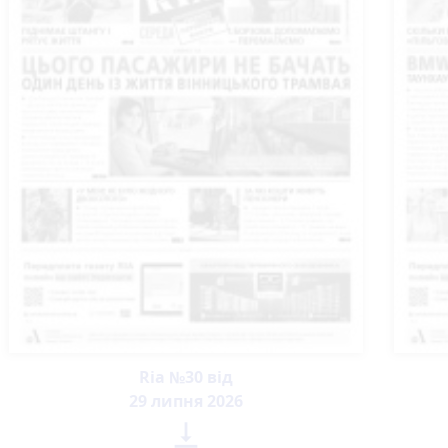
Ria №30 від
29 липня 2026
