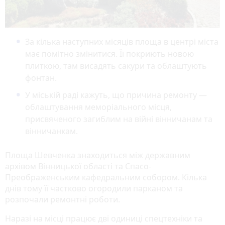
За кілька наступних місяців площа в центрі міста
має помітно змінитися. Її покриють новою
плиткою, там висадять сакури та облаштують
фонтан.
У міській раді кажуть, що причина ремонту —
облаштування меморіального місця,
присвяченого загиблим на війні вінничанам та
вінничанкам.
Площа Шевченка знаходиться між державним
архівом Вінницької області та Спасо-
Преображенським кафедральним собором. Кілька
днів тому її частково огородили парканом та
розпочали ремонтні роботи.
Наразі на місці працює дві одиниці спецтехніки та