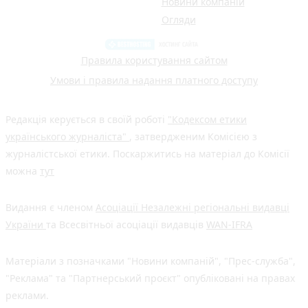
Новини компаній
Огляди
Правила користування сайтом
Умови і правила надання платного доступу
Редакція керується в своїй роботі
"Кодексом етики
українського журналіста"
, затвердженим Комісією з
журналістської етики. Поскаржитись на матеріал до Комісії
можна
тут
Видання є членом
Асоціації Незалежні регіональні видавці
України
та Всесвітньої асоціації видавців
WAN-IFRA
Матеріали з позначками "Новини компаній", "Прес-служба",
"Реклама" та "Партнерський проєкт" опубліковані на правах
реклами.