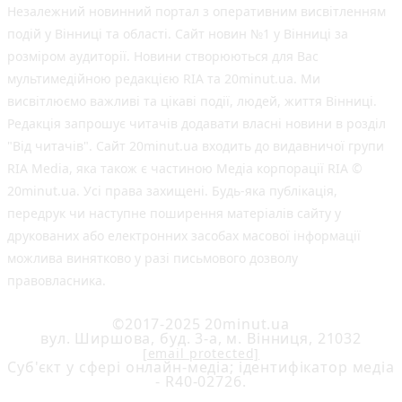
Незалежний новинний портал з оперативним висвітленням
подій у Вінниці та області. Сайт новин №1 у Вінниці за
розміром аудиторії. Новини створюються для Вас
мультимедійною редакцією RIA та 20minut.ua. Ми
висвітлюємо важливі та цікаві події, людей, життя Вінниці.
Редакція запрошує читачів додавати власні новини в розділ
"Від читачів". Сайт 20minut.ua входить до видавничої групи
RIA Media, яка також є частиною Медіа корпорації RIA ©
20minut.ua. Усі права захищені. Будь-яка публiкацiя,
передрук чи наступне поширення матеріалів сайту у
друкованих або електронних засобах масової інформації
можлива винятково у разі письмового дозволу
правовласника.
©2017-2025 20minut.ua
вул. Ширшова, буд. 3-а, м. Вінниця, 21032
[email protected]
Cуб'єкт у сфері онлайн-медіа; ідентифікатор медіа
- R40-02726.