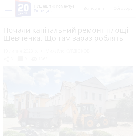
Пишеш ти! Коментує
Всі новини
Обговорен
Вінниця
Почали капітальний ремонт площі
Шевченка. Що там зараз роблять
19 липня 2023 р.
Михайло КУРДЮКОВ
chat_bubble
share
visibility
3
9
1363