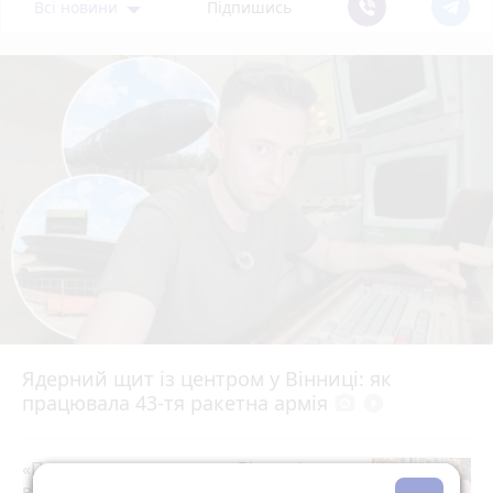
Всі новини
Підпишись
Ядерний щит із центром у Вінниці: як
працювала 43-тя ракетна армія
photo_camera
play_circle_filled
«Пакунок школяра»: де у Вінниці
витратити державну допомогу на