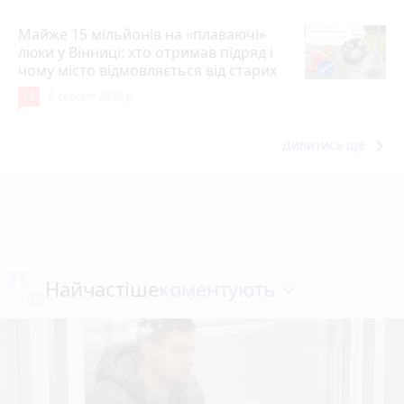
Майже 15 мільйонів на «плаваючі»
люки у Вінниці: хто отримав підряд і
чому місто відмовляється від старих
12
6 серпня 2026 р.
keyboard_arrow_right
Дивитись ще
коментують
Найчастіше