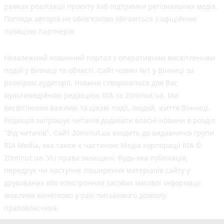
рамках реалізації проєкту Хаб підтримки регіональних медіа.
Погляди авторів не обов'язково збігаються з офіційною
позицією партнерів
Незалежний новинний портал з оперативним висвітленням
подій у Вінниці та області. Сайт новин №1 у Вінниці за
розміром аудиторії. Новини створюються для Вас
мультимедійною редакцією RIA та 20minut.ua. Ми
висвітлюємо важливі та цікаві події, людей, життя Вінниці.
Редакція запрошує читачів додавати власні новини в розділ
"Від читачів". Сайт 20minut.ua входить до видавничої групи
RIA Media, яка також є частиною Медіа корпорації RIA ©
20minut.ua. Усі права захищені. Будь-яка публiкацiя,
передрук чи наступне поширення матеріалів сайту у
друкованих або електронних засобах масової інформації
можлива винятково у разі письмового дозволу
правовласника.