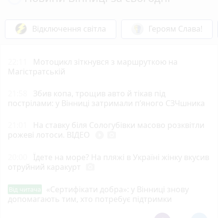
Відключення світла
Героям Слава!
22:11
Мотоцикл зіткнувся з маршруткою на
Магістратській
21:58
Збив копа, трощив авто й тікав під
пострілами: у Вінниці затримали п’яного СЗЧшника
21:01
На ставку біля Сологубівки масово розквітли
рожеві лотоси. ВІДЕО
play_circle_filled
photo_camera
20:00
Їдете на море? На пляжі в Україні жінку вкусив
отруйний каракурт
photo_camera
«Сертифікати добра»: у Вінниці знову
Від читача
допомагають тим, хто потребує підтримки