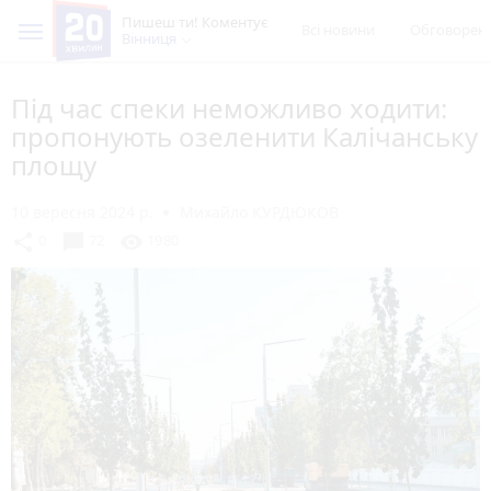
Пишеш ти! Коментує
Всі новини
Обговорен
Вінниця
Під час спеки неможливо ходити:
пропонують озеленити Калічанську
площу
10 вересня 2024 р.
Михайло КУРДЮКОВ
chat_bubble
share
visibility
0
72
1980