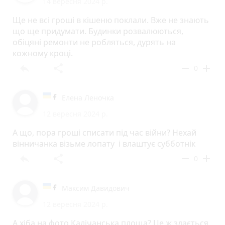
14 вересня 2024 р.
Ще не всі гроші в кішеню поклали. Вже не знають
що ще придумати. Будинки розвалюються,
обіцяні ремонти не робляться, дурять на
кожному кроці.
reply
share
remove
add
0
Елена Леночка
12 вересня 2024 р.
А що, пора гроші списати під час війни? Нехай
вінничанка візьме лопату і влаштує субботнік
reply
share
remove
add
0
Максим Давидович
12 вересня 2024 р.
А хіба на фото Калічанська площа? Це ж здається