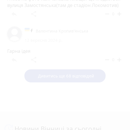
вулиця Замостянська(там де стадіон Локомотив)
reply
share
remove
add
0
Валентина Кропив'янська
12 вересня 2024 р.
Гарна ідея
reply
share
remove
add
0
Дивитись ще 68 відповідей
Новини Вінниці за сьогодні