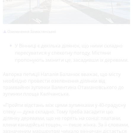
Озеленення Замостянської
У Вінниці є декілька ділянок, що ними складно
пересуватися у спекотну погоду. Містяни
пропонують змінити це, засадивши їх деревами.
Авторка петиції Наталія Баланюк вважає, що місту
необхідно провести озеленення ділянки від
трамвайної зупинки Валентина Отамановського до
зупинки площа Калічанська.
«Пройти відстань між цими зупинками у 40-градусну
спеку — дуже складно. Тому треба засадити цю
ділянку деревами, що не горять на сонці: платани,
клени канадійські тощо», — пише жінка. За її словами,
зазначеним маршрутом чимало вінничан дістається