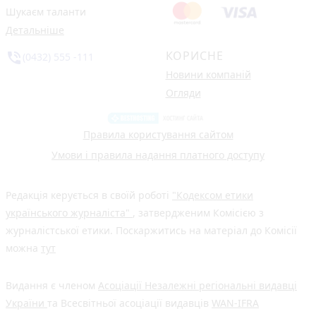
Шукаєм таланти
Детальніше
КОРИСНЕ
phone_in_talk
(0432) 555 -111
Новини компаній
Огляди
Правила користування сайтом
Умови і правила надання платного доступу
Редакція керується в своїй роботі
"Кодексом етики
українського журналіста"
, затвердженим Комісією з
журналістської етики. Поскаржитись на матеріал до Комісії
можна
тут
Видання є членом
Асоціації Незалежні регіональні видавці
України
та Всесвітньої асоціації видавців
WAN-IFRA