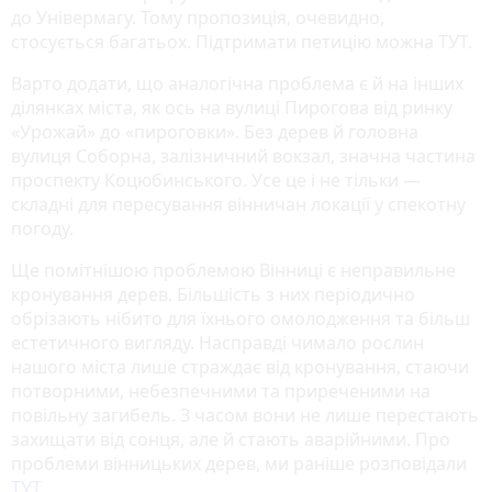
до Універмагу. Тому пропозиція, очевидно,
стосується багатьох. Підтримати петицію можна ТУТ.
Варто додати, що аналогічна проблема є й на інших
ділянках міста, як ось на вулиці Пирогова від ринку
«Урожай» до «пироговки». Без дерев й головна
вулиця Соборна, залізничний вокзал, значна частина
проспекту Коцюбинського. Усе це і не тільки —
складні для пересування вінничан локації у спекотну
погоду.
Ще помітнішою проблемою Вінниці є неправильне
кронування дерев. Більшість з них періодично
обрізають нібито для їхнього омолодження та більш
естетичного вигляду. Насправді чимало рослин
нашого міста лише страждає від кронування, стаючи
потворними, небезпечними та приреченими на
повільну загибель. З часом вони не лише перестають
захищати від сонця, але й стають аварійними. Про
проблеми вінницьких дерев, ми раніше розповідали
ТУТ
.