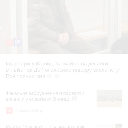
17
Квартири у Вінниці та майно на десятки
6 серпня 2026 р.
мільйонів: ДБР оголосило підозру екслогісту
Повітряних сил
photo_camera
play_circle_filled
Фекальне забруднення й паразити
виявили у водоймах Вінниці
photo_camera
15
7 серпня 2026 р.
Майже 15 мільйонів на «плаваючі»