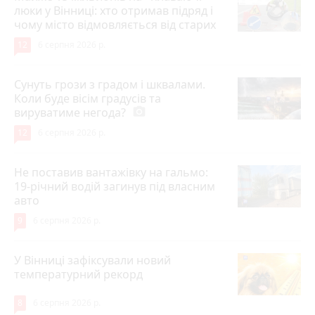
люки у Вінниці: хто отримав підряд і
чому місто відмовляється від старих
12
6 серпня 2026 р.
Сунуть грози з градом і шквалами.
Коли буде вісім градусів та
вируватиме негода?
photo_camera
12
6 серпня 2026 р.
Не поставив вантажівку на гальмо:
19-річний водій загинув під власним
авто
9
6 серпня 2026 р.
У Вінниці зафіксували новий
температурний рекорд
8
6 серпня 2026 р.