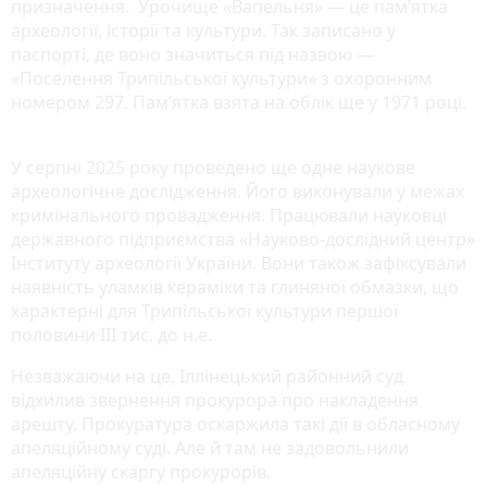
призначення. Урочище «Вапельня» — це пам’ятка
археології, історії та культури. Так записано у
паспорті, де воно значиться під назвою —
«Поселення Трипільської культури» з охоронним
номером 297. Пам’ятка взята на облік ще у 1971 році.
У серпні 2025 року проведено ще одне наукове
археологічне дослідження. Його виконували у межах
кримінального провадження. Працювали науковці
державного підприємства «Науково-дослідний центр»
Інституту археології України. Вони також зафіксували
наявність уламків кераміки та глиняної обмазки, що
характерні для Трипільської культури першої
половини III тис. до н.е.
Незважаючи на це, Іллінецький районний суд
відхилив звернення прокурора про накладення
арешту. Прокуратура оскаржила такі дії в обласному
апеляційному суді. Але й там не задовольнили
апеляційну скаргу прокурорів.