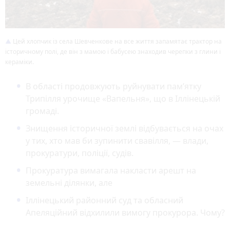
Цей хлопчик із села Шевченкове на все життя запамятає трактор на
історичному полі, де він з мамою і бабусею знаходив черепки з глини і
кераміки.
В області продовжують руйнувати пам’ятку
Трипілля урочище «Вапельня», що в Іллінецькій
громаді.
Знищення історичної землі відбувається на очах
у тих, хто мав би зупинити свавілля, — влади,
прокуратури, поліції, судів.
Прокуратура вимагала накласти арешт на
земельні ділянки, але
Іллінецький районний суд та обласний
Апеляційний відхилили вимогу прокурора. Чому?