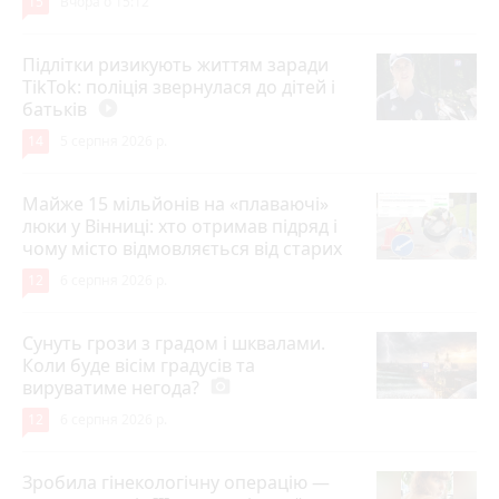
15
Вчора о 15:12
Підлітки ризикують життям заради
TikTok: поліція звернулася до дітей і
батьків
play_circle_filled
14
5 серпня 2026 р.
Майже 15 мільйонів на «плаваючі»
люки у Вінниці: хто отримав підряд і
чому місто відмовляється від старих
12
6 серпня 2026 р.
Сунуть грози з градом і шквалами.
Коли буде вісім градусів та
вируватиме негода?
photo_camera
12
6 серпня 2026 р.
Зробила гінекологічну операцію —