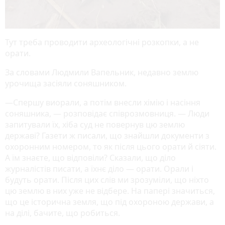
Тут треба проводити археологічні розкопки, а не
орати.
За словами Людмили Вапельник, недавно землю
урочища засіяли соняшником.
—Спершу виорали, а потім внесли хімію і насіння
соняшника, — розповідає співрозмовниця. — Люди
запитували їх, хіба суд не повернув цю землю
державі? Газети ж писали, що знайшли документи з
охоронним номером, то як після цього орати й сіяти.
А їм знаєте, що відповіли? Сказали, що діло
журналістів писати, а їхнє діло — орати. Орали і
будуть орати. Після цих слів ми зрозуміли, що ніхто
цю землю в них уже не відбере. На папері значиться,
що це історична земля, що під охороною держави, а
на ділі, бачите, що робиться.