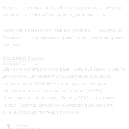
Видання є членом
Асоціації Незалежні регіональні видавці
України
та Всесвітньої асоціації видавців
WAN-IFRA
Матеріали з позначками "Новини компаній", "Прес-служба",
"Реклама" та "Партнерський проєкт" опубліковані на правах
реклами.
Здійснено за підтримки програми «Сильніші разом: Медіа та
Демократія», що реалізується Всесвітньою асоціацією
видавців новин (WAN-IFRA) у партнерстві з Асоціацією
«Незалежні регіональні видавці України» (АНРВУ) та
Норвезькою асоціацією медіабізнесу (MBL) за підтримки
Норвегії. Погляди авторів не обов’язково відображають
офіційну позицію партнерів програми.