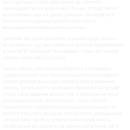
сьогодні орієнтовні, відповідно до чинного
законодавства не визначені. Під час огляду також
встановлено, що на даних ділянках проводилися
сільськогосподарські роботи пов`язані з
вирощуванням відповідних культур».
Цитуємо ще один фрагмент з ухвали суду: «Також
встановлено, що дані земельні ділянки перебувають
в оренді ФГ «Фаворит Агрофарм» згідно договорів
оренди землі від 22.12.2022.
Таким чином, постала необхідність у проведені
судових експертиз з метою визначення заподіяної
шкоди державі внаслідок використання вказаних
земель та для цього необхідно провести натурний
огляд з відповідним експертом, а оскільки на місці
розташування об`єкта історико - культурного
призначення відбуваються сільськогосподарські
роботи виконати дії щодо експертного дослідження
не можливо так як ці роботи унеможливлюють
проведення досліджень на земельній ділянці, які її