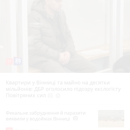
17
Квартири у Вінниці та майно на десятки
6 серпня 2026 р.
мільйонів: ДБР оголосило підозру екслогісту
Повітряних сил
photo_camera
play_circle_filled
Фекальне забруднення й паразити
виявили у водоймах Вінниці
photo_camera