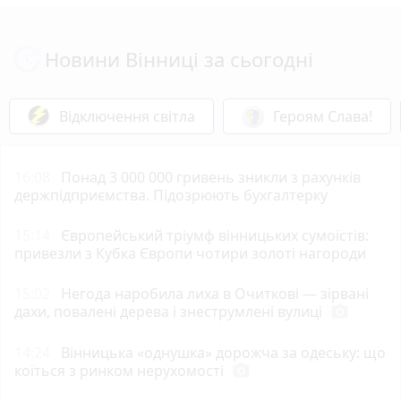
Новини Вінниці за сьогодні
Відключення світла
Героям Слава!
16:08
Понад 3 000 000 гривень зникли з рахунків
держпідприємства. Підозрюють бухгалтерку
15:14
Європейський тріумф вінницьких сумоїстів:
привезли з Кубка Європи чотири золоті нагороди
15:02
Негода наробила лиха в Очиткові — зірвані
дахи, повалені дерева і знеструмлені вулиці
photo_camera
14:24
Вінницька «однушка» дорожча за одеську: що
коїться з ринком нерухомості
photo_camera