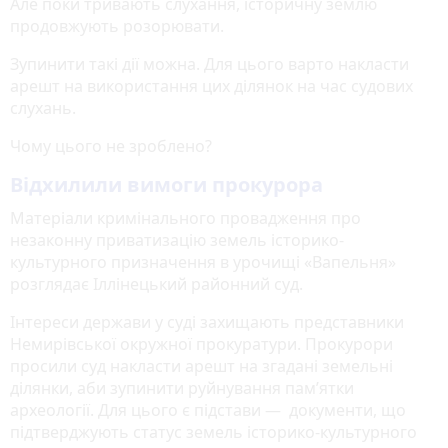
Але поки тривають слухання, історичну землю
продовжують розорювати.
Зупинити такі дії можна. Для цього варто накласти
арешт на використання цих ділянок на час судових
слухань.
Чому цього не зроблено?
Відхилили вимоги прокурора
Матеріали кримінального провадження про
незаконну приватизацію земель історико-
культурного призначення в урочищі «Вапельня»
розглядає Іллінецький районний суд.
Інтереси держави у суді захищають представники
Немирівської окружної прокуратури. Прокурори
просили суд накласти арешт на згадані земельні
ділянки, аби зупинити руйнування пам’ятки
археології. Для цього є підстави — документи, що
підтверджують статус земель історико-культурного