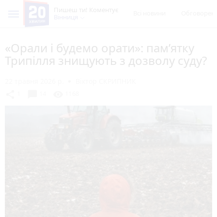
Пишеш ти! Коментує
Всі новини
Обговорен
Вінниця
«Орали і будемо орати»: пам’ятку
Трипілля знищують з дозволу суду?
22 травня 2026 р.
Віктор СКРИПНИК
chat_bubble
share
visibility
1
14
1168