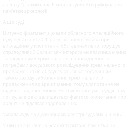
арешту. У такий спосіб можна зупинити руйнування
пам’ятки археології.
А що суд?
Цитуємо фрагмент з ухвали обласного Апеляційного
суду від 7 січня 2026 року : «…арешт майна при
викладених у клопотанні обставинах явно порушує
справедливий баланс між інтересами власника майна
та завданнями кримінального провадження, а
потребами досудового розслідування кримінального
провадження не обґрунтуються застосуванням
такого заходу забезпечення кримінального
провадження як арешт майна, тому клопотання не
підлягає задоволенню». Не кожен зрозуміє суддівську
логіку, але факт залишається фактом: клопотання про
арешт не підлягає задоволенню.
Ухвала суду є у Державному реєстрі судових рішень.
У ній ще зазначено:
«
Межі території пам`ятки на