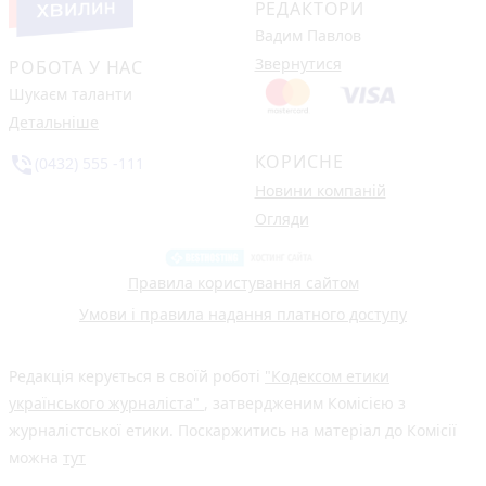
РЕДАКТОРИ
Вадим Павлов
Звернутися
РОБОТА У НАС
Шукаєм таланти
Детальніше
КОРИСНЕ
phone_in_talk
(0432) 555 -111
Новини компаній
Огляди
Правила користування сайтом
Умови і правила надання платного доступу
Редакція керується в своїй роботі
"Кодексом етики
українського журналіста"
, затвердженим Комісією з
журналістської етики. Поскаржитись на матеріал до Комісії
можна
тут