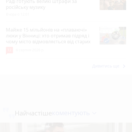
Раді готують великі штрафи за
російську музику
Вчора о 12:01
Майже 15 мільйонів на «плаваючі»
люки у Вінниці: хто отримав підряд і
чому місто відмовляється від старих
12
6 серпня 2026 р.
keyboard_arrow_right
Дивитись ще
коментують
Найчастіше