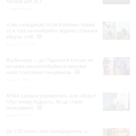
тендер для ЗСУ
3 години тому
«Син занедужав після бойових травм,
то я сіла на комбайн»: відома співачка
збирає хліб
play_circle_filled
6 серпня 2026 р.
Від Вінниці — до Парижа й Китаю: як
місцева школа bellydance виховує
нове покоління танцівниць
photo_camera
Вчора о 18:40
АРМА шукала управителя, але «Bogun
City» знову будують. Як це стало
можливим?
play_circle_filled
Вчора о 19:15
До 170 тисяч і без попереджень: у