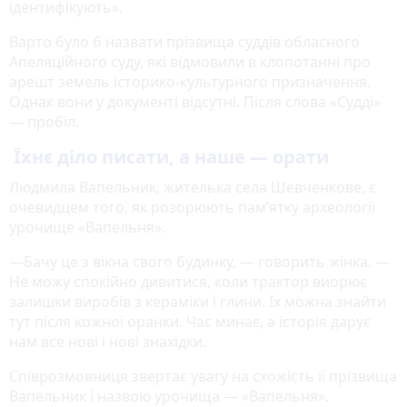
ідентифікують».
Варто було б назвати прізвища суддів обласного
Апеляційного суду, які відмовили в клопотанні про
арешт земель історико-культурного призначення.
Однак вони у документі відсутні. Після слова «Судді»
— пробіл.
Їхнє діло писати, а наше — орати
Людмила Вапельник, жителька села Шевченкове, є
очевидцем того, як розорюють пам’ятку археології
урочище «Вапельня».
—Бачу це з вікна свого будинку, — говорить жінка. —
Не можу спокійно дивитися, коли трактор виорює
залишки виробів з кераміки і глини. Їх можна знайти
тут після кожної оранки. Час минає, а історія дарує
нам все нові і нові знахідки.
Співрозмовниця звертає увагу на схожість її прізвища
Вапельник і назвою урочища — «Вапельня».