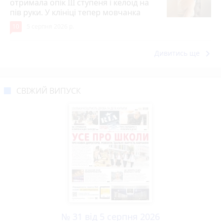
отримала опік ІІІ ступеня і келоїд на
пів руки. У клініці тепер мовчанка
10
5 серпня 2026 р.
keyboard_arrow_right
Дивитись ще
СВІЖИЙ ВИПУСК
№ 31 від 5 серпня 2026