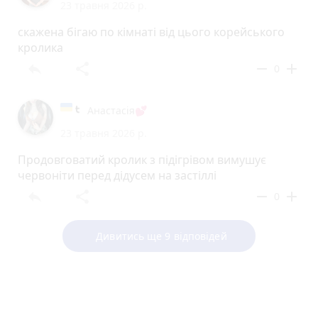
23 травня 2026 р.
скажена бігаю по кімнаті від цього корейського
кролика
reply
share
remove
add
0
Анастасія💕
23 травня 2026 р.
Продовговатий кролик з підігрівом вимушує
червоніти перед дідусем на застіллі
reply
share
remove
add
0
Дивитись ще 9 відповідей