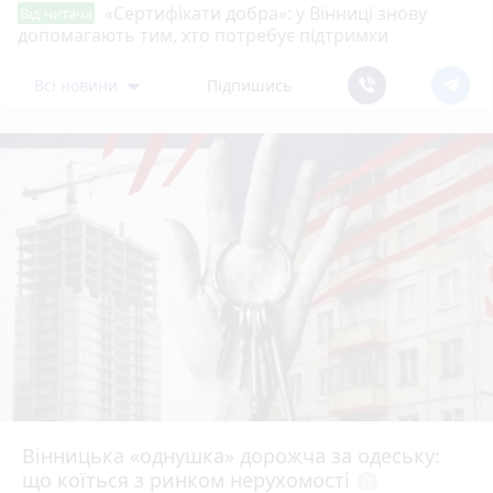
«Сертифікати добра»: у Вінниці знову
Від читача
допомагають тим, хто потребує підтримки
Всі новини
Підпишись
Вінницька «однушка» дорожча за одеську:
що коїться з ринком нерухомості
photo_camera