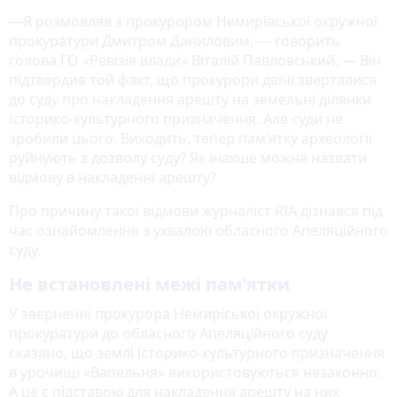
—Я розмовляв з прокурором Немирівської окружної
прокуратури Дмитром Даниловим, — говорить
голова ГО «Ревізія влади» Віталій Павловський. — Він
підтвердив той факт, що прокурори двічі зверталися
до суду про накладення арешту на земельні ділянки
історико-культурного призначення. Але суди не
зробили цього. Виходить, тепер пам’ятку археології
руйнують з дозволу суду? Як інакше можна назвати
відмову в накладенні арешту?
Про причину такої відмови журналіст RIA дізнався під
час ознайомлення з ухвалою обласного Апеляційного
суду.
Не встановлені межі пам’ятки
У зверненні прокурора Немиріської окружної
прокуратури до обласного Апеляційного суду
сказано, що землі історико-культурного призначення
в урочищі «Вапельня» використовуються незаконно.
А це є підставою для накладення арешту на них