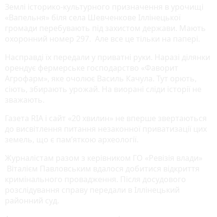
Землі історико-культурного призначення в урочищі
«Вапельня» біля села Шевченкове Іллінецької
громади перебувають під захистом держави. Мають
охоронний номер 297. Але все це тільки на папері.
Насправді їх передали у приватні руки. Наразі ділянки
орендує фермерське господарство «Фаворит
Агрофарм», яке очолює Василь Качула. Тут орють,
сіють, збирають урожай. На виорані сліди історії не
зважають.
Газета RIA і сайт «20 хвилин» не вперше звертаються
до висвітлення питання незаконної приватизації цих
земель, що є пам’яткою археології.
Журналістам разом з керівником ГО «Ревізія влади»
Віталієм Павловським вдалося добитися відкриття
кримінального провадження. Після досудового
розслідування справу передали в Іллінецький
районний суд.