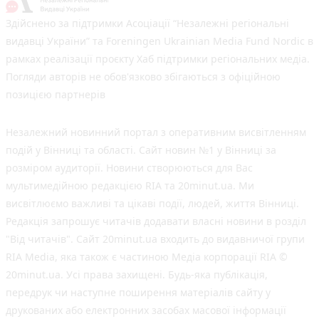
Здійснено за підтримки Асоціації “Незалежні регіональні
видавці України” та Foreningen Ukrainian Media Fund Nordic в
рамках реалізації проєкту Хаб підтримки регіональних медіа.
Погляди авторів не обов'язково збігаються з офіційною
позицією партнерів
Незалежний новинний портал з оперативним висвітленням
подій у Вінниці та області. Сайт новин №1 у Вінниці за
розміром аудиторії. Новини створюються для Вас
мультимедійною редакцією RIA та 20minut.ua. Ми
висвітлюємо важливі та цікаві події, людей, життя Вінниці.
Редакція запрошує читачів додавати власні новини в розділ
"Від читачів". Сайт 20minut.ua входить до видавничої групи
RIA Media, яка також є частиною Медіа корпорації RIA ©
20minut.ua. Усі права захищені. Будь-яка публiкацiя,
передрук чи наступне поширення матеріалів сайту у
друкованих або електронних засобах масової інформації