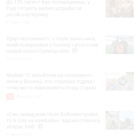
До 170 тисяч і без попереджень: у
Раді готують великі штрафи за
російську музику
6 годин тому
Удар незламності: історія захисника,
який повернувся з полону і розпочав
новий сезон Прем’єр-ліги
photo_camera
Вчора о 20:15
Майже 15 мільйонів на «плаваючі»
люки у Вінниці: хто отримав підряд і
чому місто відмовляється від старих
12
Вчора о 13:42
«Син занедужав після бойових травм,
то я сіла на комбайн»: відома співачка
збирає хліб
play_circle_filled
Вчора о 19:30