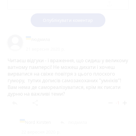
Опублікувати коментар
людмила
21 вересня 2020 р.
Читаєш відгуки - і враження, що сидиш у великому
ватному памперсі! Не можеш дихати і хочеш
вирватися на свіже повітря з цього плоского
гумору, тупих дописів самозакоханих "умніків"!
Вам нема де самореалізуватися, крім як писати
дурню на важливі теми?
reply
share
remove
add
-1
Nord Kirsten
людмила
reply
22 вересня 2020 р.