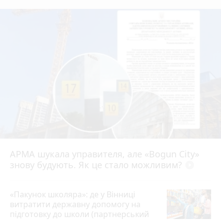
АРМА шукала управителя, але «Bogun City»
знову будують. Як це стало можливим?
play_circle_filled
«Пакунок школяра»: де у Вінниці
витратити державну допомогу на
підготовку до школи (партнерський