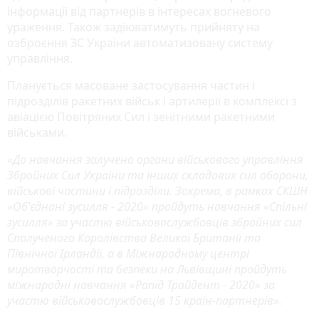
інформації від партнерів в інтересах вогневого
ураження. Також задіюватимуть прийняту на
озброєння ЗС України автоматизовану систему
управління.
Планується масоване застосування частин і
підрозділів ракетних військ і артилерії в комплексі з
авіацією Повітряних Сил і зенітними ракетними
військами.
«До навчання залучено органи військового управління
Збройних Сил України та інших складових сил оборони,
військові частини і підрозділи. Зокрема, в рамках СКШН
«Об'єднані зусилля - 2020» пройдуть навчання «Спільні
зусилля» за участю військовослужбовців збройних сил
Сполученого Королівства Великої Британії та
Північної Ірландії, а в Міжнародному центрі
миротворчості та безпеки на Львівщині пройдуть
міжнародні навчання «Рапід Трайдент - 2020» за
участю військовослужбовців 15 країн-партнерів».