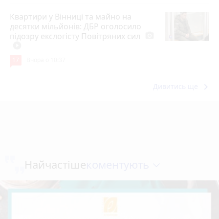
Квартири у Вінниці та майно на
десятки мільйонів: ДБР оголосило
підозру екслогісту Повітряних сил
photo_camera
play_circle_filled
17
Вчора о 10:37
keyboard_arrow_right
Дивитись ще
коментують
Найчастіше