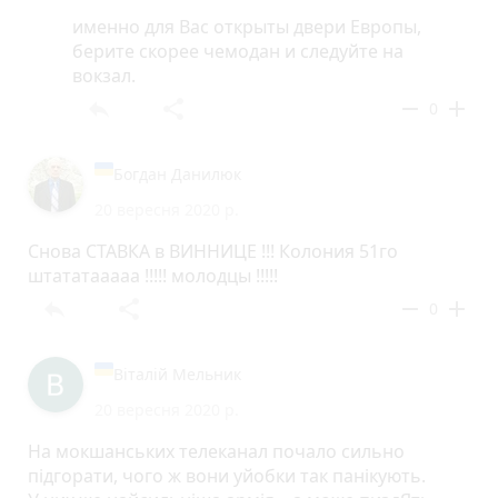
именно для Вас открыты двери Европы,
берите скорее чемодан и следуйте на
вокзал.
reply
share
remove
add
0
Богдан Данилюк
20 вересня 2020 р.
Снова СТАВКА в ВИННИЦЕ !!! Колония 51го
штататааааа !!!!! молодцы !!!!!
reply
share
remove
add
0
Віталій Мельник
20 вересня 2020 р.
На мокшанських телеканал почало сильно
підгорати, чого ж вони уйобки так панікують.