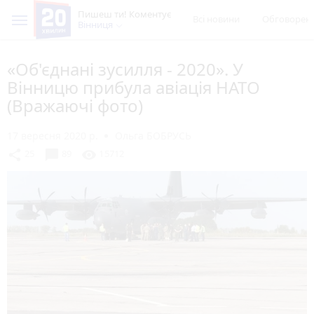
Пишеш ти! Коментує
Всі новини
Обговорен
Вінниця
«Об'єднані зусилля - 2020». У
Вінницю прибула авіація НАТО
(Вражаючі фото)
17 вересня 2020 р.
Ольга БОБРУСЬ
chat_bubble
share
visibility
25
89
15712