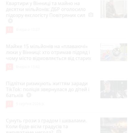
Квартири у Вінниці та майно на
десятки мільйонів: ДБР оголосило
підозру екслогісту Повітряних сил
photo_camera
play_circle_filled
17
Вчора о 10:37
Майже 15 мільйонів на «плаваючі»
люки у Вінниці: хто отримав підряд і
чому місто відмовляється від старих
12
Вчора о 13:42
Підлітки ризикують життям заради
TikTok: поліція звернулася до дітей і
батьків
play_circle_filled
11
5 серпня 2026 р.
Сунуть грози з градом і шквалами.
Коли буде вісім градусів та
вируватиме негода?
photo_camera