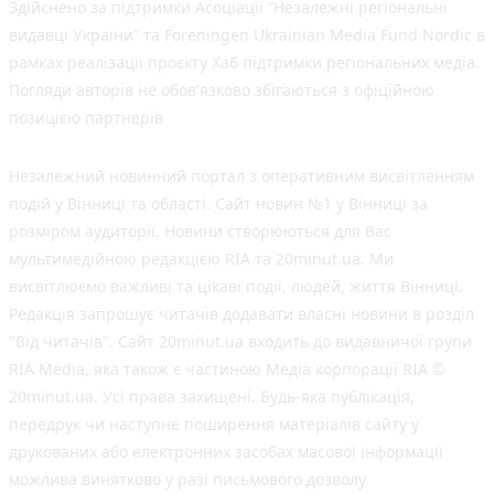
Здійснено за підтримки Асоціації “Незалежні регіональні
видавці України” та Foreningen Ukrainian Media Fund Nordic в
рамках реалізації проєкту Хаб підтримки регіональних медіа.
Погляди авторів не обов'язково збігаються з офіційною
позицією партнерів
Незалежний новинний портал з оперативним висвітленням
подій у Вінниці та області. Сайт новин №1 у Вінниці за
розміром аудиторії. Новини створюються для Вас
мультимедійною редакцією RIA та 20minut.ua. Ми
висвітлюємо важливі та цікаві події, людей, життя Вінниці.
Редакція запрошує читачів додавати власні новини в розділ
"Від читачів". Сайт 20minut.ua входить до видавничої групи
RIA Media, яка також є частиною Медіа корпорації RIA ©
20minut.ua. Усі права захищені. Будь-яка публiкацiя,
передрук чи наступне поширення матеріалів сайту у
друкованих або електронних засобах масової інформації
можлива винятково у разі письмового дозволу