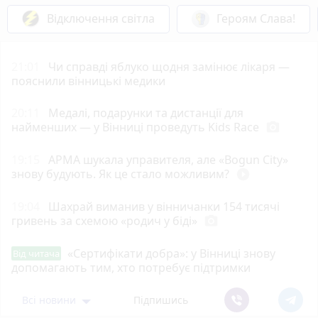
Відключення світла
Героям Слава!
21:01
Чи справді яблуко щодня замінює лікаря —
пояснили вінницькі медики
20:11
Медалі, подарунки та дистанції для
найменших — у Вінниці проведуть Kids Race
photo_camera
19:15
АРМА шукала управителя, але «Bogun City»
знову будують. Як це стало можливим?
play_circle_filled
19:04
Шахрай виманив у вінничанки 154 тисячі
гривень за схемою «родич у біді»
photo_camera
«Сертифікати добра»: у Вінниці знову
Від читача
допомагають тим, хто потребує підтримки
Всі новини
Підпишись