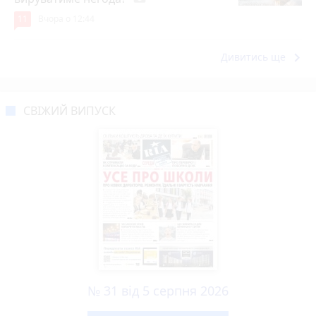
11
Вчора о 12:44
keyboard_arrow_right
Дивитись ще
СВІЖИЙ ВИПУСК
№ 31 від 5 серпня 2026