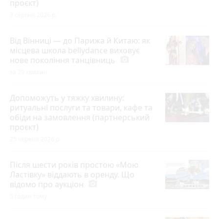
проєкт)
3 серпня 2026 р.
Від Вінниці — до Парижа й Китаю: як
місцева школа bellydance виховує
нове покоління танцівниць
photo_camera
за 29 хвилин
Допоможуть у тяжку хвилину:
ритуальні послуги та товари, кафе та
обіди на замовлення (партнерський
проєкт)
25 червня 2026 р.
Після шести років простою «Мою
Ластівку» віддають в оренду. Що
відомо про аукціон
photo_camera
5 годин тому