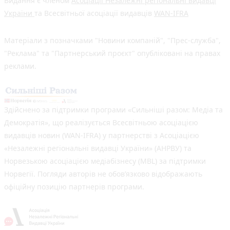
Видання є членом
Асоціації Незалежні регіональні видавці
України
та Всесвітньої асоціації видавців
WAN-IFRA
Матеріали з позначками "Новини компаній", "Прес-служба",
"Реклама" та "Партнерський проєкт" опубліковані на правах
реклами.
Здійснено за підтримки програми «Сильніші разом: Медіа та
Демократія», що реалізується Всесвітньою асоціацією
видавців новин (WAN-IFRA) у партнерстві з Асоціацією
«Незалежні регіональні видавці України» (АНРВУ) та
Норвезькою асоціацією медіабізнесу (MBL) за підтримки
Норвегії. Погляди авторів не обов’язково відображають
офіційну позицію партнерів програми.