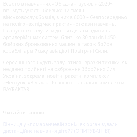
Всього в навчаннях «Об'єднані зусилля-2020»
візьмуть участь близько 12 тисяч
військовослужбовців, з них в 8000 – безпосередньо
на полігонах під час практичної фази навчань.
Планується залучити до п'ятдесяти одиниць
артилерійських систем, близько 80 танків і 450
бойових броньованих машин, а також бойові
кораблі, армійську авіацію і Повітряні Сили.
Серед іншого будуть залучатися і зразки техніки, які
недавно прийняті на озброєння Збройних Сил
України, зокрема, новітні ракетні комплекси
«Нептун», «Вільха» і безпілотні літальні комплекси
BAYRAKTAR
Читайте також:
Вінниця у «помаранчевій зоні»: як організували
дистанційне навчання дітей? (ОПИТУВАННЯ)