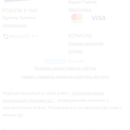
Вадим Павлов
Звернутися
РОБОТА У НАС
Шукаєм таланти
Детальніше
КОРИСНЕ
phone_in_talk
(0432) 555 -111
Новини компаній
Огляди
Правила користування сайтом
Умови і правила надання платного доступу
Редакція керується в своїй роботі
"Кодексом етики
українського журналіста"
, затвердженим Комісією з
журналістської етики. Поскаржитись на матеріал до Комісії
можна
тут