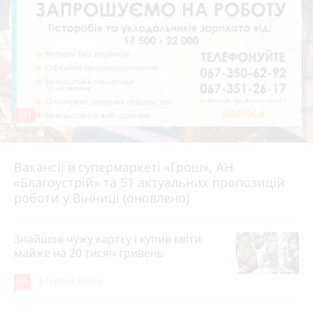
241
Вакансії в супермаркеті «Грош», АН
4 серпня 2026 р.
«Благоустрій» та 51 актуальних пропозицій
роботи у Вінниці (оновлено)
Знайшов чужу картку і купив квіти
майже на 20 тисяч гривень
19
4 серпня 2026 р.