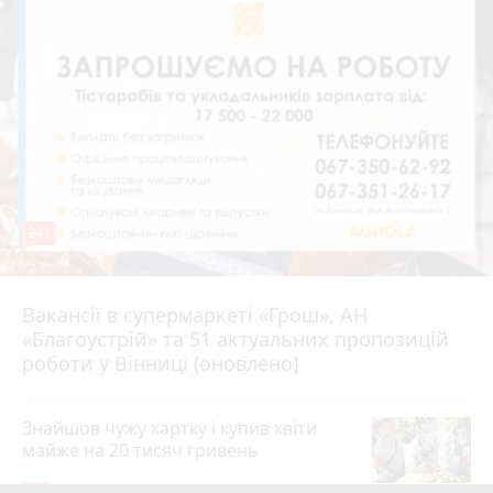
241
Вакансії в супермаркеті «Грош», АН
4 серпня 2026 р.
«Благоустрій» та 51 актуальних пропозицій
роботи у Вінниці (оновлено)
Знайшов чужу картку і купив квіти
майже на 20 тисяч гривень