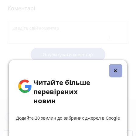
Коментарі
Опублікувати коментар
×
Читайте більше
перевірених
новин
Новини Вінниці за сьогодні
Додайте 20 хвилин до вибраних джерел в Google