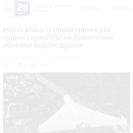
Пишеш ти! Коментує
Всі новини
Обговорен
Вінниця
Нічна атака тривала майже сім
годин: сили ППО на Вінниччині
збивали ворожі дрони
16 вересня 2024 р.
Марія ЛЄХОВА
chat_bubble
share
visibility
3
0
15013