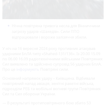
Нічна повітряна тривога несла для Вінниччини
загрозу ударів «Шахедів». Сили ППО
відпрацювали і вороже залізяччя збили.
У ніч на 16 вересня 2024 року противник атакував
ударними БпЛА типу «Shahed-131/136». Із 20.00 15.09
по 06.00 16.09 радіотехнічними військами Повітряних
Сил виявлено та здійснено супровід 56 ударних БплА.
Про це
інформують
Повітряні сили.
Основний напрямок удару – Київщина. Відбивали
повітряний напад авіація, зенітні ракетні війська,
підрозділи РЕБ та мобільні вогневі групи Повітряних
Сил та Сил оборони України.
— В результаті протиповітряного бою збито 53