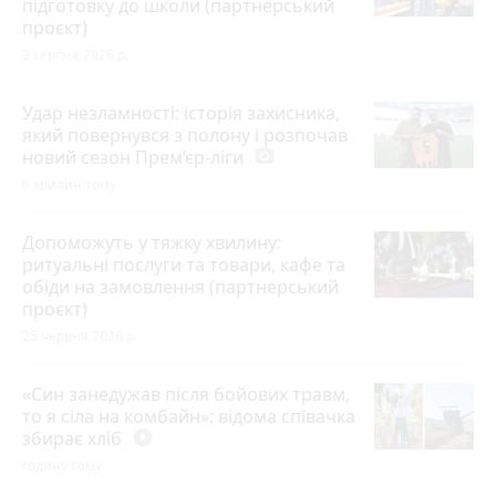
підготовку до школи (партнерський
проєкт)
3 серпня 2026 р.
Удар незламності: історія захисника,
який повернувся з полону і розпочав
новий сезон Прем’єр-ліги
photo_camera
6 хвилин тому
Допоможуть у тяжку хвилину:
ритуальні послуги та товари, кафе та
обіди на замовлення (партнерський
проєкт)
25 червня 2026 р.
«Син занедужав після бойових травм,
то я сіла на комбайн»: відома співачка
збирає хліб
play_circle_filled
годину тому