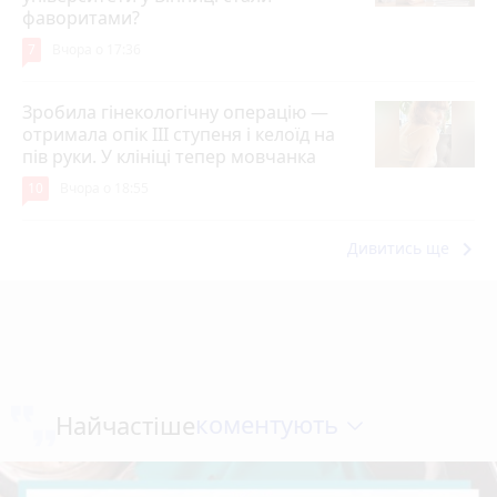
фаворитами?
7
Вчора о 17:36
Зробила гінекологічну операцію —
отримала опік ІІІ ступеня і келоїд на
пів руки. У клініці тепер мовчанка
10
Вчора о 18:55
keyboard_arrow_right
Дивитись ще
коментують
Найчастіше