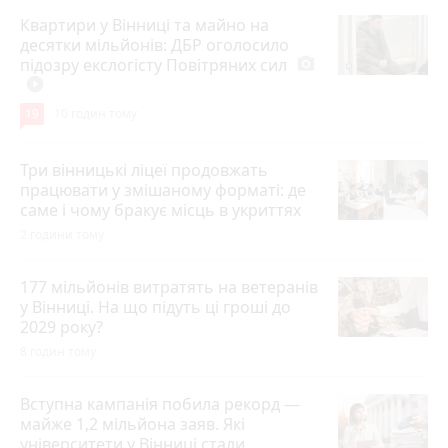
Квартири у Вінниці та майно на
десятки мільйонів: ДБР оголосило
підозру екслогісту Повітряних сил
photo_camera
play_circle_filled
19
10 годин тому
Три вінницькі ліцеї продовжать
працювати у змішаному форматі: де
саме і чому бракує місць в укриттях
2 години тому
177 мільйонів витратять на ветеранів
у Вінниці. На що підуть ці гроші до
2029 року?
8 годин тому
Вступна кампанія побила рекорд —
майже 1,2 мільйона заяв. Які
університети у Вінниці стали