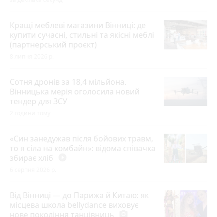
Кращі меблеві магазини Вінниці: де
купити сучасні, стильні та якісні меблі
(партнерський проєкт)
8 липня 2026 р.
Сотня дронів за 18,4 мільйона.
Вінницька мерія оголосила новий
тендер для ЗСУ
2 години тому
«Син занедужав після бойових травм,
то я сіла на комбайн»: відома співачка
збирає хліб
play_circle_filled
6 серпня 2026 р.
Від Вінниці — до Парижа й Китаю: як
місцева школа bellydance виховує
нове покоління танцівниць
photo_camera