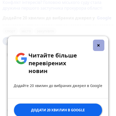
Конфлікт інтересів? Головою міського суду стала
дружина першого заступника прокурора області
Додайте 20 хвилин до вибраних джерел у
Google
спорт
місто
закупівля
×
Читайте більше
Коментарі (1)
перевірених
новин
Додайте 20 хвилин до вибраних джерел в Google
Опублікувати коментар
ДОДАТИ 20 ХВИЛИН В GOOGLE
Daily