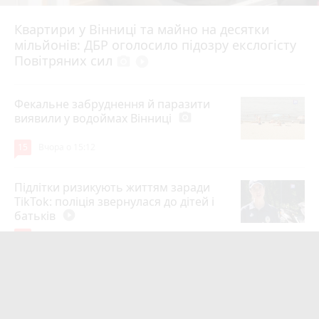
Квартири у Вінниці та майно на десятки
6 серпня 2026 р.
мільйонів: ДБР оголосило підозру екслогісту
Повітряних сил
photo_camera
play_circle_filled
Фекальне забруднення й паразити
виявили у водоймах Вінниці
photo_camera
15
Вчора о 15:12
Підлітки ризикують життям заради
TikTok: поліція звернулася до дітей і
батьків
play_circle_filled
14
5 серпня 2026 р.
Майже 15 мільйонів на «плаваючі»
люки у Вінниці: хто отримав підряд і
чому місто відмовляється від старих