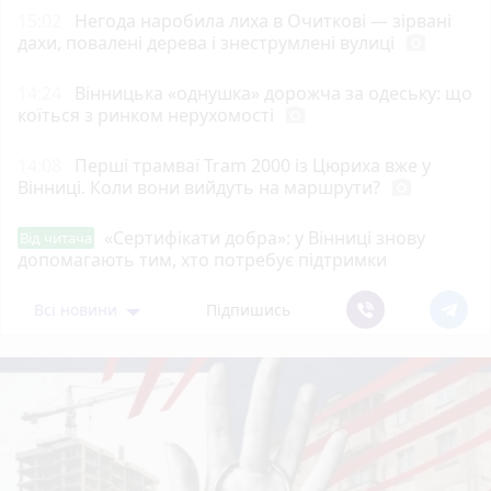
15:02
Негода наробила лиха в Очиткові — зірвані
дахи, повалені дерева і знеструмлені вулиці
photo_camera
14:24
Вінницька «однушка» дорожча за одеську: що
коїться з ринком нерухомості
photo_camera
14:08
Перші трамваї Tram 2000 із Цюриха вже у
Вінниці. Коли вони вийдуть на маршрути?
photo_camera
«Сертифікати добра»: у Вінниці знову
Від читача
допомагають тим, хто потребує підтримки
Всі новини
Підпишись