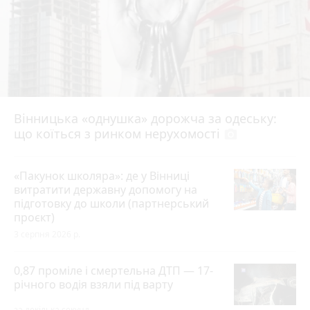
Вінницька «однушка» дорожча за одеську:
що коїться з ринком нерухомості
photo_camera
«Пакунок школяра»: де у Вінниці
витратити державну допомогу на
підготовку до школи (партнерський
проєкт)
3 серпня 2026 р.
0,87 проміле і смертельна ДТП — 17-
річного водія взяли під варту
за декілька секунд