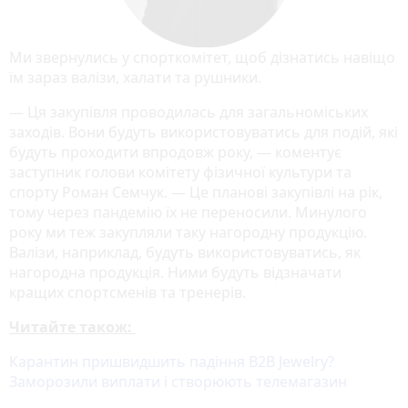
Ми звернулись у спорткомітет, щоб дізнатись навіщо
їм зараз валізи, халати та рушники.
— Ця закупівля проводилась для загальноміських
заходів. Вони будуть використовуватись для подій, які
будуть проходити впродовж року, — коментує
заступник голови комітету фізичної культури та
спорту Роман Семчук. — Це планові закупівлі на рік,
тому через пандемію їх не переносили. Минулого
року ми теж закупляли таку нагородну продукцію.
Валізи, наприклад, будуть використовуватись, як
нагородна продукція. Ними будуть відзначати
кращих спортсменів та тренерів.
Читайте також:
Карантин пришвидшить падіння B2B Jewelry?
Заморозили виплати і створюють телемагазин