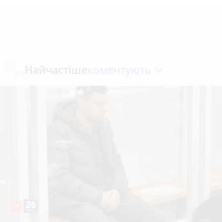
коментують
Найчастіше
17