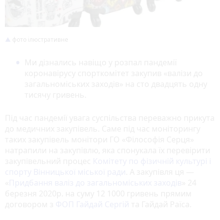
фото ілюстративне
Ми дізнались навіщо у розпал пандемії
коронавірусу спорткомітет закупив «валізи до
загальноміських заходів» на сто двадцять одну
тисячу гривень.
Під час пандемії увага суспільства переважно прикута
до медичних закупівель. Саме під час моніторингу
таких закупівель монітори ГО «Філософія Серця»
натрапили на закупівлю, яка спонукала їх перевірити
закупівельний процес
Комітету по фізичній культурі і
спорту Вінницької міської ради
. А закупівля ця —
«
Придбання валіз до загальноміських заходів
» 24
березня 2020р. на суму 12 1000 гривень прямим
договором з
ФОП Гайдай Сергій
та Гайдай Раїса.