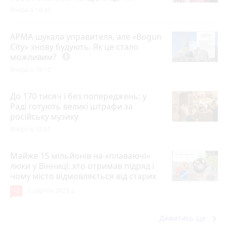
Вчора о 18:40
АРМА шукала управителя, але «Bogun
City» знову будують. Як це стало
можливим?
play_circle_filled
Вчора о 19:15
До 170 тисяч і без попереджень: у
Раді готують великі штрафи за
російську музику
Вчора о 12:01
Майже 15 мільйонів на «плаваючі»
люки у Вінниці: хто отримав підряд і
чому місто відмовляється від старих
12
6 серпня 2026 р.
keyboard_arrow_right
Дивитись ще