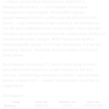
— Наша організація моніторить закупівлі у
Вінницькій області, — розповідає очільниця
громадської організації «Філософія Серця»,
представниця Dozorro у Вінницькій області Юлія
Грига. — Ця закупівля спорткомітету натрапила на
очі, бо вона вибивається поміж інших. Мені взагалі
складно зрозуміти призначення, наприклад, валіз для
загальноміських заходів. Якби проходив якийсь
міжнародний турнір, то я б ще зрозуміла. А у цьому
випадку, під час пандемії, взагалі немає логічного
пояснення.
За словами очільниці ГО, вона переглянула і інші
закупівлі спорткомітету і у неї з'явилось багато
питань. Наприклад, минулого комітет теж купував
валізи, а крім того — фени, зволожувачі повітря та
годинники.