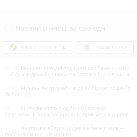
Новини Вінниці за сьогодні
Відключення світла
Героям Слава!
09:12
Вінниця сьогодні прощається з Захисниками
— Олександром Кушніром та Віталієм Терновським
09:03
Музичні інструменти згоріли під час пожежі у
Ямполі
photo_camera
08:01
Сьогодні вітаємо офтальмологів та
зв'язкових. Історія, заборони та прикмети 8 серпня
21:01
Чи справді яблуко щодня замінює лікаря —
пояснили вінницькі медики