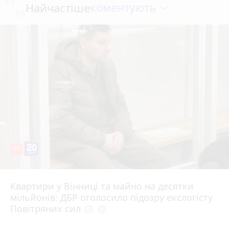
коментують
Найчастіше
17
Квартири у Вінниці та майно на десятки
6 серпня 2026 р.
мільйонів: ДБР оголосило підозру екслогісту
Повітряних сил
photo_camera
play_circle_filled