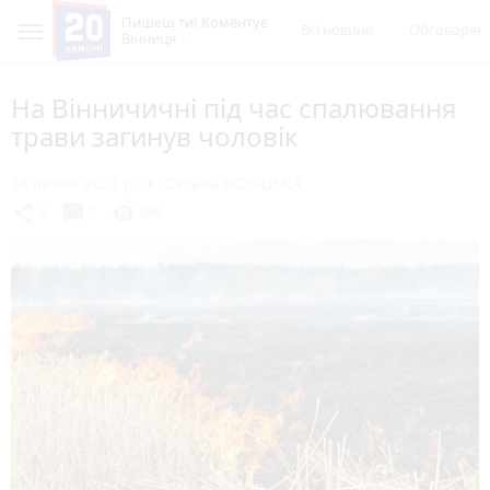
Пишеш ти! Коментує
Всі новини
Обговорен
Вінниця
На Вінничичні під час спалювання
трави загинув чоловік
18 липня 2023 р.
Оксана НОВІЦЬКА
chat_bubble
share
visibility
3
2
588