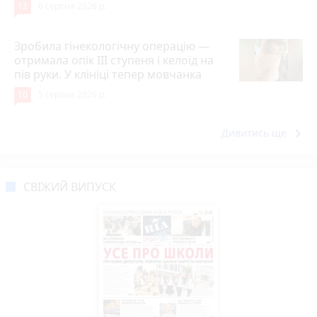
12
6 серпня 2026 р.
Зробила гінекологічну операцію —
отримала опік ІІІ ступеня і келоїд на
пів руки. У клініці тепер мовчанка
10
5 серпня 2026 р.
keyboard_arrow_right
Дивитись ще
СВІЖИЙ ВИПУСК