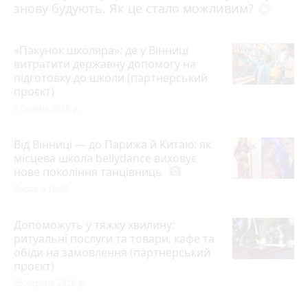
знову будують. Як це стало можливим?
play_circle_filled
«Пакунок школяра»: де у Вінниці
витратити державну допомогу на
підготовку до школи (партнерський
проєкт)
3 серпня 2026 р.
Від Вінниці — до Парижа й Китаю: як
місцева школа bellydance виховує
нове покоління танцівниць
photo_camera
Вчора о 18:40
Допоможуть у тяжку хвилину:
ритуальні послуги та товари, кафе та
обіди на замовлення (партнерський
проєкт)
25 червня 2026 р.