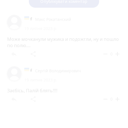
Опублікувати коментар
Макс Рокатанский
19 липня 2023 р.
Може мочканули мужика и подожгли, ну и пошло
по полю....
reply
share
remove
add
0
Сергій Володимирович
19 липня 2023 р.
Заєбісь, Палій блять!!!!
reply
share
remove
add
0