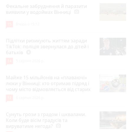
Фекальне забруднення й паразити
виявили у водоймах Вінниці
photo_camera
15
Вчора о 15:12
Підлітки ризикують життям заради
TikTok: поліція звернулася до дітей і
батьків
play_circle_filled
14
5 серпня 2026 р.
Майже 15 мільйонів на «плаваючі»
люки у Вінниці: хто отримав підряд і
чому місто відмовляється від старих
12
6 серпня 2026 р.
Сунуть грози з градом і шквалами.
Коли буде вісім градусів та
вируватиме негода?
photo_camera