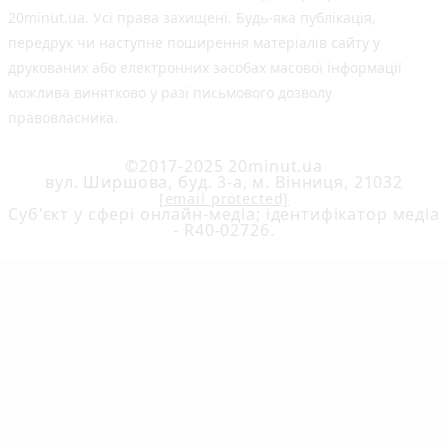
20minut.ua. Усі права захищені. Будь-яка публiкацiя,
передрук чи наступне поширення матеріалів сайту у
друкованих або електронних засобах масової інформації
можлива винятково у разі письмового дозволу
правовласника.
©2017-2025 20minut.ua
вул. Ширшова, буд. 3-а, м. Вінниця, 21032
[email protected]
Cуб'єкт у сфері онлайн-медіа; ідентифікатор медіа
- R40-02726.