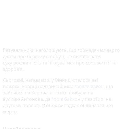
Рятувальники наголошують, що громадянам варто
дбати про безпеку в побуті, не випалювати
суху рослинність та піклуватися про своє життя та
здоров’я.
Сьогодні, нагадаємо, у Вінниці сталося дві
пожежі. Вранці надзвичайники
гасили вагон
, що
зайнявся на Зерова, а потім прибули на
вулицю Антонова, де
горів балкон
у квартирі на
другому поверсі. В обох випадках обійшлося без
жертв.
Читайте також: