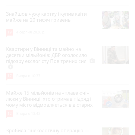
Знайшов чужу картку і купив квіти
майже на 20 тисяч гривень
19
4 серпня 2026 р.
Квартири у Вінниці та майно на
десятки мільйонів: ДБР оголосило
підозру екслогісту Повітряних сил
photo_camera
play_circle_filled
17
Вчора о 10:37
Майже 15 мільйонів на «плаваючі»
люки у Вінниці: хто отримав підряд і
чому місто відмовляється від старих
12
Вчора о 13:42
Зробила гінекологічну операцію —