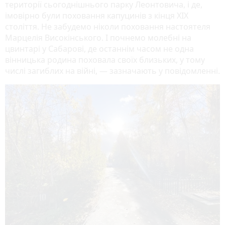
території сьогоднішнього парку Леонтовича, і де,
імовірно були поховання капуцинів з кінця XIX
століття. Не забудемо ніколи поховання настоятеля
Марцелія Високінського. І почнемо молебні на
цвинтарі у Сабарові, де останнім часом не одна
вінницька родина поховала своїх близьких, у тому
числі загиблих на війні, — зазначають у повідомленні.