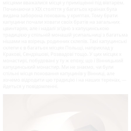
місцями вважалися місця у приміщенні під вівтарем.
Починаючи з XIX століття у багатьох країнах була
видана заборона поховань у криптах. Тому брати
капуцини почали ховати своїх братів на загальних
цвинтарях, але і надалі згідно з капуцинською
традицією у спільній монашій усипальниці з багатьма
нішами на взірець родинних склепів. Такі капуцинські
склепи є в багатьох місцях Польщі, наприклад у
Кракові, Сендзішові, Розвадові тощо. У цих місцях х
монастирі, побудовані у ту ж епоху, що і Вінницький
капуцинський монастир. Ми не знаємо, чи були
спільні місця поховання капуцинів у Вінниці, але
хочемо відродити цю традицію і на наших теренах, —
йдеться у повідомленні.