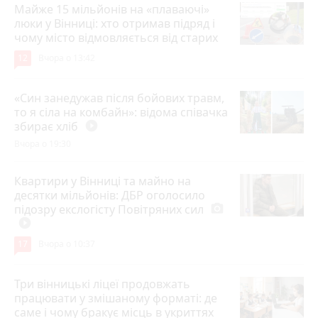
Майже 15 мільйонів на «плаваючі»
люки у Вінниці: хто отримав підряд і
чому місто відмовляється від старих
12
Вчора о 13:42
«Син занедужав після бойових травм,
то я сіла на комбайн»: відома співачка
збирає хліб
play_circle_filled
Вчора о 19:30
Квартири у Вінниці та майно на
десятки мільйонів: ДБР оголосило
підозру екслогісту Повітряних сил
photo_camera
play_circle_filled
17
Вчора о 10:37
Три вінницькі ліцеї продовжать
працювати у змішаному форматі: де
саме і чому бракує місць в укриттях