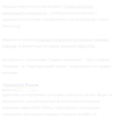
Редакція керується в своїй роботі
"Кодексом етики
українського журналіста"
, затвердженим Комісією з
журналістської етики. Поскаржитись на матеріал до Комісії
можна
тут
Видання є членом
Асоціації Незалежні регіональні видавці
України
та Всесвітньої асоціації видавців
WAN-IFRA
Матеріали з позначками "Новини компаній", "Прес-служба",
"Реклама" та "Партнерський проєкт" опубліковані на правах
реклами.
Здійснено за підтримки програми «Сильніші разом: Медіа та
Демократія», що реалізується Всесвітньою асоціацією
видавців новин (WAN-IFRA) у партнерстві з Асоціацією
«Незалежні регіональні видавці України» (АНРВУ) та