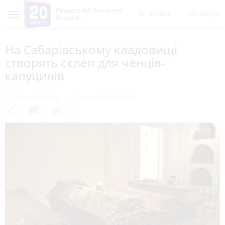
Пишеш ти! Коментує
Всі новини
Обговорен
Вінниця
На Сабарівському кладовищі
створять склеп для ченців-
капуцинів
11 квітня 2025 р.
Альона ЧЕРНІЮК
chat_bubble
share
visibility
0
0
752