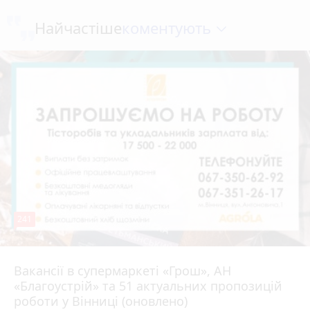
коментують
Найчастіше
241
Вакансії в супермаркеті «Грош», АН
4 серпня 2026 р.
«Благоустрій» та 51 актуальних пропозицій
роботи у Вінниці (оновлено)