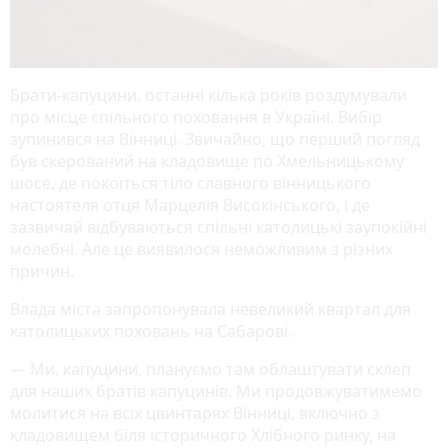
Брати-капуцини, останні кілька років роздумували
про місце спільного поховання в Україні. Вибір
зупинився на Вінниці. Звичайно, що перший погляд
був скерований на кладовище по Хмельницькому
шосе, де покоїться тіло славного вінницького
настоятеля отця Марцелія Високінського, і де
зазвичай відбуваються спільні католицькі заупокійні
молебні. Але це виявилося неможливим з різних
причин.
Влада міста запропонувала невеликий квартал для
католицьких поховань на Сабарові.
— Ми, капуцини, плануємо там облаштувати склеп
для наших братів капуцинів. Ми продовжуватимемо
молитися на всіх цвинтарях Вінниці, включно з
кладовищем біля історичного Хлібного ринку, на