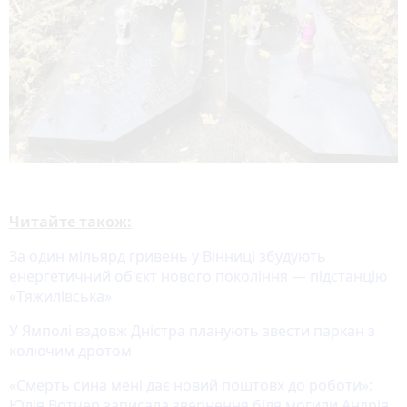
Читайте також:
За один мільярд гривень у Вінниці збудують
енергетичний об'єкт нового покоління — підстанцію
«Тяжилівська»
У Ямполі вздовж Дністра планують звести паркан з
колючим дротом
«Смерть сина мені дає новий поштовх до роботи»:
Юлія Вотчер записала звернення біля могили Андрія