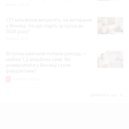
Вчора о 18:20
177 мільйонів витратять на ветеранів
у Вінниці. На що підуть ці гроші до
2029 року?
Вчора о 12:21
Вступна кампанія побила рекорд —
майже 1,2 мільйона заяв. Які
університети у Вінниці стали
фаворитами?
7
5 серпня 2026 р.
keyboard_arrow_right
Дивитись ще