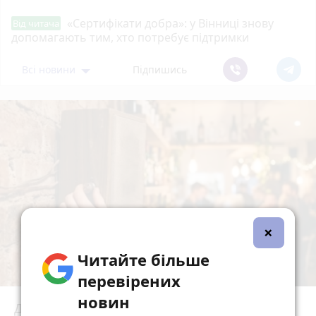
«Сертифікати добра»: у Вінниці знову
Від читача
допомагають тим, хто потребує підтримки
Всі новини
Підпишись
×
Читайте більше
перевірених
новин
До 170 тисяч і без попереджень: у Раді