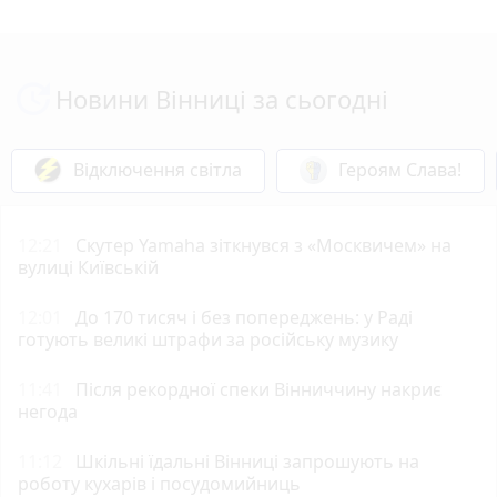
Новини Вінниці за сьогодні
Відключення світла
Героям Слава!
12:21
Скутер Yamaha зіткнувся з «Москвичем» на
вулиці Київській
12:01
До 170 тисяч і без попереджень: у Раді
готують великі штрафи за російську музику
11:41
Після рекордної спеки Вінниччину накриє
негода
11:12
Шкільні їдальні Вінниці запрошують на
роботу кухарів і посудомийниць