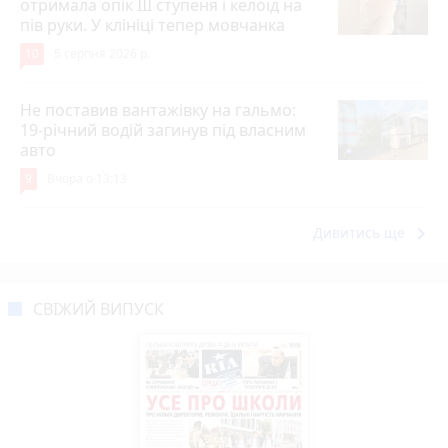
отримала опік ІІІ ступеня і келоїд на
пів руки. У клініці тепер мовчанка
10
5 серпня 2026 р.
Не поставив вантажівку на гальмо:
19-річний водій загинув під власним
авто
9
Вчора о 13:13
keyboard_arrow_right
Дивитись ще
СВІЖИЙ ВИПУСК