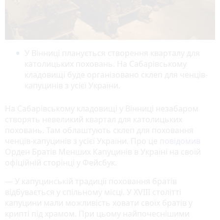
У Вінниці планується створення кварталу для
католицьких поховань. На Сабарівському
кладовищі буде організовано склеп для ченців-
капуцинів з усієї України.
На Сабарівському кладовищі у Вінниці незабаром
створять невеликий квартал для католицьких
поховань. Там облаштують склеп для поховання
ченців-капуцинів з усієї України. Про це
повідомив
Орден Братів Менших Капуцинів в Україні на своїй
офіційній сторінці у Фейсбук.
— У капуцинській традиції поховання братів
відбувається у спільному місці. У XVIII столітті
капуцини мали можливість ховати своїх братів у
крипті під храмом. При цьому найпочеснішими