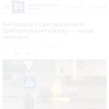
Пишеш ти! Коментує
Всі новини
Обговорен
Вінниця
На Порика 11 рятувальників
приборкували пожежу — палав
легковик
5 квітня 2025 р.
Марія ЛЄХОВА
chat_bubble
share
visibility
1
0
1490