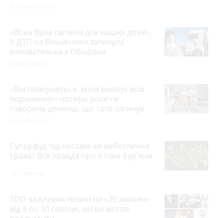
8 липня 2026 р.
«Вона була світлом для наших дітей».
У ДТП на Вінниччині загинула
вихователька з Ободівки
годину тому
«Він повернеться, коли вилікує всіх
поранених»: чотири роки не
говорила донечці, що тато загинув
9 годин тому
Суперфуд під ногами чи небезпечна
трава? Вся правда про їстівні бур'яни
за 7 хвилин
ТОП важливих новин на «20 хвилин»
від 3 по 10 серпня, які ви могли