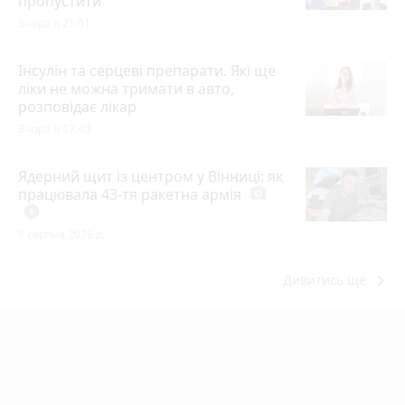
пропустити
Вчора о 21:01
Інсулін та серцеві препарати. Які ще
ліки не можна тримати в авто,
розповідає лікар
Вчора о 17:40
Ядерний щит із центром у Вінниці: як
працювала 43-тя ракетна армія
photo_camera
play_circle_filled
8 серпня 2026 р.
keyboard_arrow_right
Дивитись ще