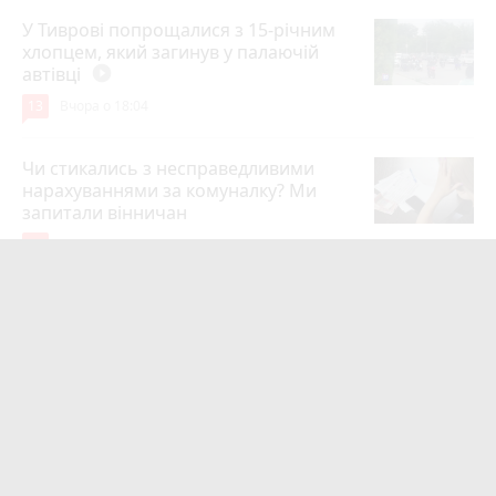
У Тиврові попрощалися з 15-річним
хлопцем, який загинув у палаючій
автівці
play_circle_filled
13
Вчора о 18:04
Чи стикались з несправедливими
нарахуваннями за комуналку? Ми
запитали вінничан
12
8 серпня 2026 р.
Портулак на городі? Вінничанка
радить не викидати його, а
приготувати соус
play_circle_filled
11
8 серпня 2026 р.
Мотоцикл зіткнувся з маршруткою на
Магістратській