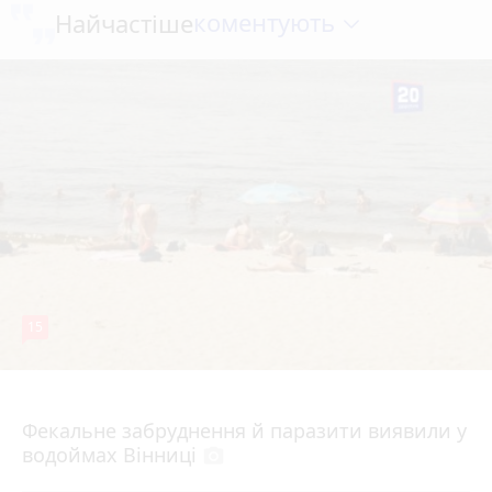
коментують
Найчастіше
15
7 серпня 2026 р.
Фекальне забруднення й паразити виявили у
водоймах Вінниці
photo_camera