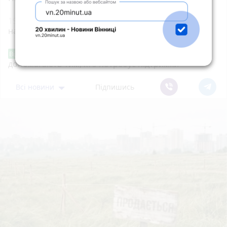
19:27
«Вона була світлом для наших дітей». У ДТП
на Вінниччині загинула вихователька з Ободівки
«Сертифікати добра»: у Вінниці знову
Від читача
допомагають тим, хто потребує підтримки
Всі новини
Підпишись