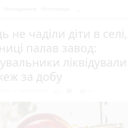
...
Розслідування
Фотоконкурс
ь не чаділи діти в селі,
ниці палав завод:
увальники ліквідували
еж за добу
026 р.
Марія ЛЄХОВА
chat_bubble
share
visibility
0
0
309