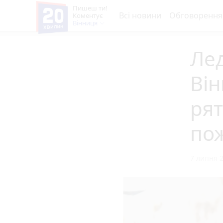
Пишеш ти!
Всі новини
Обговорення
Коментує
Вінниця
Лед
Він
рят
пож
7 липня 2