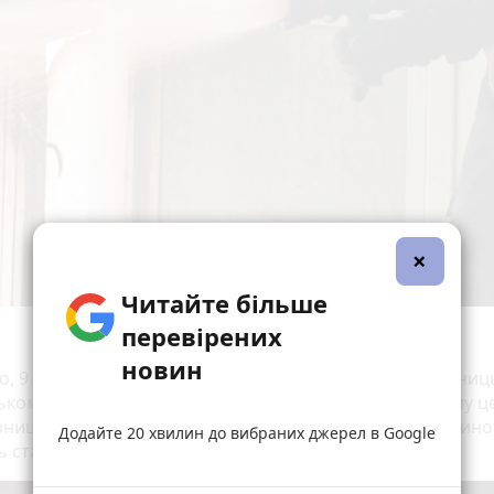
×
Читайте більше
перевірених
новин
о, 9 пожеж зафіксували на відкритих територіях у Вінниц
ькому, Жмеринському районах та в самому обласному це
знищив понад 2,5 гектара сухої землі. Головною причин
Додайте 20 хвилин до вибраних джерел в Google
ь стала людська необережність.