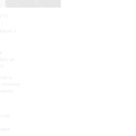
и 11
карні з
е
Про це
і.
ей із
и пожежу
вчинку
іччя.
авил