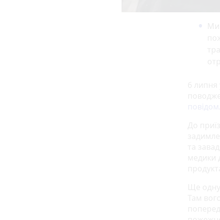
Мин
пож
тра
от
6 липня
поводже
повідом
До приїз
задимле
та зава
медики 
продукт
Ще одну
Там вог
поперед
пожежно