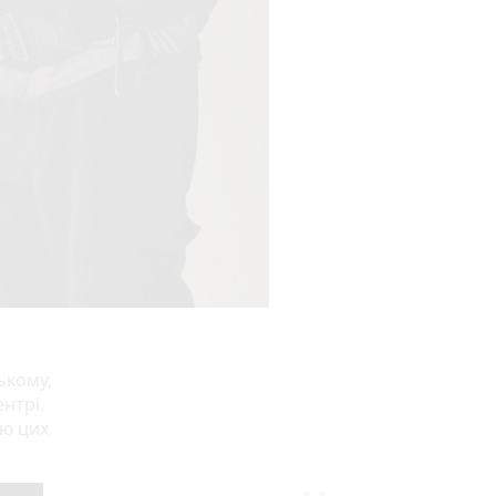
ькому,
нтрі.
ою цих