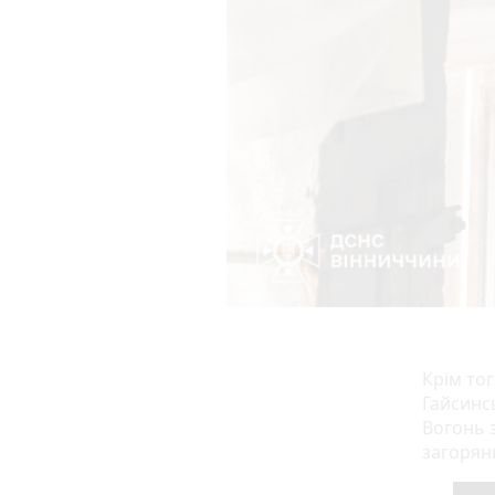
Крім тог
Гайсинс
Вогонь 
загорян