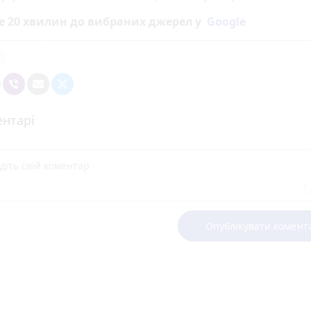
е 20 хвилин до вибраних джерел у
Google
нтарі
Опублікувати комент