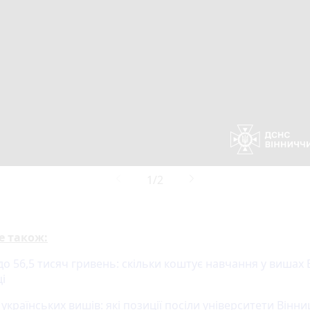
е також:
 до 56,5 тисяч гривень: скільки коштує навчання у вишах 
і
українських вишів: які позиції посіли університети Вінни