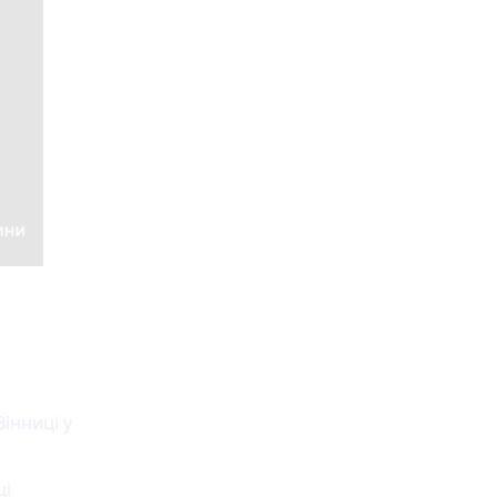
Вінниці у
ці