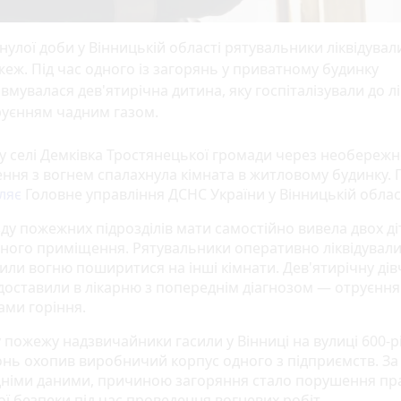
улої доби у Вінницькій області рятувальники ліквідувал
еж. Під час одного із загорянь у приватному будинку
вмувалася дев'ятирічна дитина, яку госпіталізували до лі
руєнням чадним газом.
 у селі Демківка Тростянецької громади через необережн
ння з вогнем спалахнула кімната в житловому будинку. 
ляє
Головне управління ДСНС України у Вінницькій област
ду пожежних підрозділів мати самостійно вивела двох діт
ного приміщення. Рятувальники оперативно ліквідувал
дили вогню поширитися на інші кімнати. Дев'ятирічну ді
доставили в лікарню з попереднім діагнозом — отруєння
ами горіння.
 пожежу надзвичайники гасили у Вінниці на вулиці 600-р
онь охопив виробничий корпус одного з підприємств. За
німи даними, причиною загоряння стало порушення пр
ї безпеки під час проведення вогневих робіт.