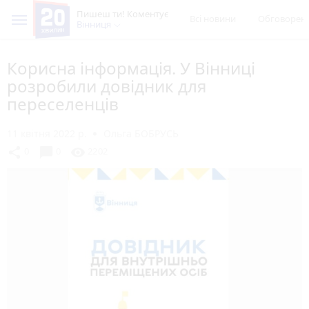
Пишеш ти! Коментує
Всі новини
Обговорен
Вінниця
Корисна інформація. У Вінниці
розробили довідник для
переселенців
11 квітня 2022 р.
Ольга БОБРУСЬ
chat_bubble
share
visibility
0
0
2202