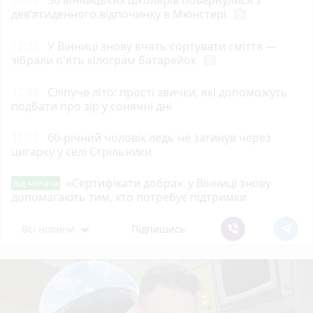
дев’ятиденного відпочинку в Мюнстері
photo_camera
12:33
У Вінниці знову вчать сортувати сміття —
зібрали п'ять кілограм батарейок
photo_camera
12:05
Сліпуче літо: прості звички, які допоможуть
подбати про зір у сонячні дні
11:15
60-річний чоловік ледь не загинув через
цигарку у селі Стрільники
«Сертифікати добра»: у Вінниці знову
Від читача
допомагають тим, хто потребує підтримки
Всі новини
Підпишись