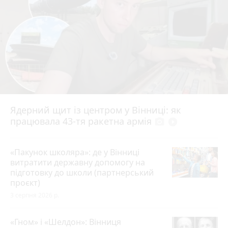
Ядерний щит із центром у Вінниці: як
працювала 43-тя ракетна армія
photo_camera
play_circle_filled
«Пакунок школяра»: де у Вінниці
витратити державну допомогу на
підготовку до школи (партнерський
проєкт)
3 серпня 2026 р.
«Гном» і «Шелдон»: Вінниця