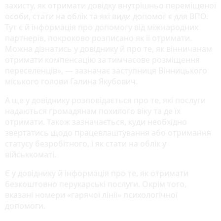
захисту, як отримати довідку внутрішньо переміщеної
особи, стати на облік та які види допомог є для ВПО.
Тут є й інформація про допомогу від міжнародних
партнерів, покроково розписано як її отримати.
Можна дізнатись у довіднику й про те, як вінничанам
отримати компенсацію за тимчасове розміщення
переселенців», — зазначає заступниця Вінницького
міського голови Галина Якубович.
А ще у довіднику розповідається про те, які послуги
надаються громадянам похилого віку та де їх
отримати. Також зазначається, куди необхідно
звертатись щодо працевлаштування або отримання
статусу безробітного, і як стати на облік у
військкоматі.
Є у довіднику й інформація про те, як отримати
безкоштовно перукарські послуги. Окрім того,
вказані номери «гарячої лінії» психологічної
допомоги.