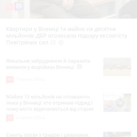
17
Квартири у Вінниці та майно на десятки
6 серпня 2026 р.
мільйонів: ДБР оголосило підозру екслогісту
Повітряних сил
photo_camera
play_circle_filled
Фекальне забруднення й паразити
виявили у водоймах Вінниці
photo_camera
15
7 серпня 2026 р.
Майже 15 мільйонів на «плаваючі»
люки у Вінниці: хто отримав підряд і
чому місто відмовляється від старих
12
6 серпня 2026 р.
Сунуть грози з градом і шквалами.