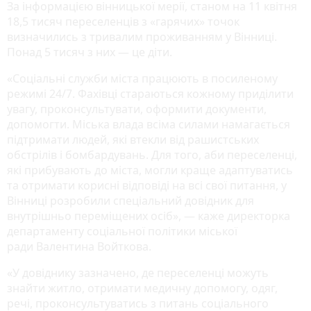
За інформацією вінницької мерії, станом на 11 квітня
18,5 тисяч переселенців з «гарячих» точок
визначились з тривалим проживанням у Вінниці.
Понад 5 тисяч з них — це діти.
«Соціальні служби міста працюють в посиленому
режимі 24/7. Фахівці стараються кожному приділити
увагу, проконсультувати, оформити документи,
допомогти. Міська влада всіма силами намагається
підтримати людей, які втекли від рашистських
обстрілів і бомбардувань. Для того, аби переселенці,
які прибувають до міста, могли краще адаптуватись
та отримати корисні відповіді на всі свої питання, у
Вінниці розробили спеціальний довідник для
внутрішньо переміщених осіб», — каже директорка
департаменту соціальної політики міської
ради Валентина Войткова.
«У довіднику зазначено, де переселенці можуть
знайти житло, отримати медичну допомогу, одяг,
речі, проконсультуватись з питань соціального