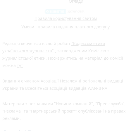
Огляди
Правила користування сайтом
Умови і правила надання платного доступу
Редакція керується в своїй роботі
"Кодексом етики
українського журналіста"
, затвердженим Комісією з
журналістської етики. Поскаржитись на матеріал до Комісії
можна
тут
Видання є членом
Асоціації Незалежні регіональні видавці
України
та Всесвітньої асоціації видавців
WAN-IFRA
Матеріали з позначками "Новини компаній", "Прес-служба",
"Реклама" та "Партнерський проєкт" опубліковані на правах
реклами.