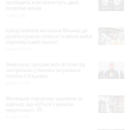
проводить в останню путь двох
полеглих воїнів
годину тому
Кращі меблеві магазини Вінниці: де
купити сучасні, стильні та якісні меблі
(партнерський проєкт)
8 липня 2026 р.
Збив копа, трощив авто й тікав під
пострілами: у Вінниці затримали
п’яного СЗЧшника
Вчора о 21:58
Вінницька «однушка» дорожча за
одеську: що коїться з ринком
нерухомості
photo_camera
Вчора о 14:24