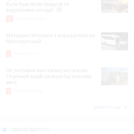
Коли буде вісім градусів та
вируватиме негода?
photo_camera
12
6 серпня 2026 р.
Мотоцикл зіткнувся з маршруткою на
Магістратській
9
Вчора о 22:11
Не поставив вантажівку на гальмо:
19-річний водій загинув під власним
авто
9
6 серпня 2026 р.
keyboard_arrow_right
Дивитись ще
СВІЖИЙ ВИПУСК