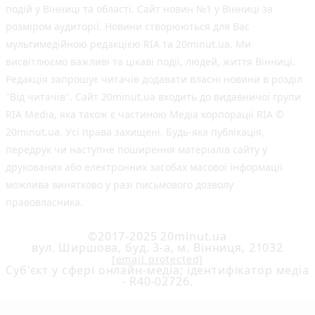
подій у Вінниці та області. Сайт новин №1 у Вінниці за
розміром аудиторії. Новини створюються для Вас
мультимедійною редакцією RIA та 20minut.ua. Ми
висвітлюємо важливі та цікаві події, людей, життя Вінниці.
Редакція запрошує читачів додавати власні новини в розділ
"Від читачів". Сайт 20minut.ua входить до видавничої групи
RIA Media, яка також є частиною Медіа корпорації RIA ©
20minut.ua. Усі права захищені. Будь-яка публiкацiя,
передрук чи наступне поширення матеріалів сайту у
друкованих або електронних засобах масової інформації
можлива винятково у разі письмового дозволу
правовласника.
©2017-2025 20minut.ua
вул. Ширшова, буд. 3-а, м. Вінниця, 21032
[email protected]
Cуб'єкт у сфері онлайн-медіа; ідентифікатор медіа
- R40-02726.