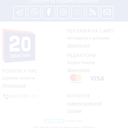
Слідкуйте за нашими новинами
РЕКЛАМА НА САЙТІ
Менеджер з реклами
Звернутися
РЕДАКТОРИ
Вадим Павлов
Звернутися
РОБОТА У НАС
Шукаєм таланти
Детальніше
КОРИСНЕ
phone_in_talk
(0432) 555 -111
Новини компаній
Огляди
Правила користування сайтом