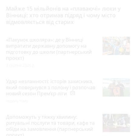
Майже 15 мільйонів на «плаваючі» люки у
Вінниці: хто отримав підряд і чому місто
відмовляється від старих
«Пакунок школяра»: де у Вінниці
витратити державну допомогу на
підготовку до школи (партнерський
проєкт)
3 серпня 2026 р.
Удар незламності: історія захисника,
який повернувся з полону і розпочав
новий сезон Прем’єр-ліги
photo_camera
годину тому
Допоможуть у тяжку хвилину:
ритуальні послуги та товари, кафе та
обіди на замовлення (партнерський
проєкт)