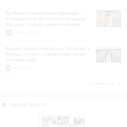
Зробила гінекологічну операцію —
отримала опік ІІІ ступеня і келоїд на
пів руки. У клініці тепер мовчанка
10
Вчора о 18:55
Реконструкція очисних на Сабарові. У
Вінниці готують грандіозний проєкт
за 4 мільярди
9
Вчора о 12:27
keyboard_arrow_right
Дивитись ще
СВІЖИЙ ВИПУСК