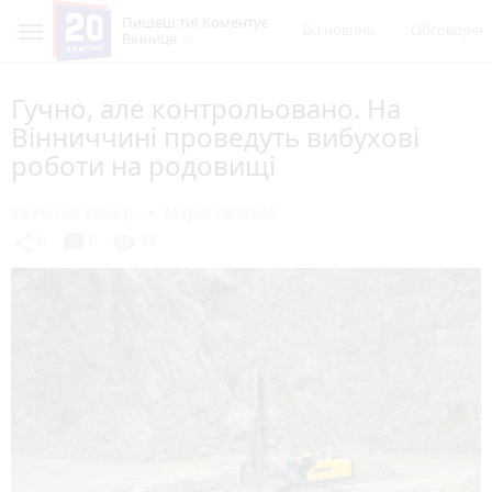
Пишеш ти! Коментує
Всі новини
Обговорен
Вінниця
Гучно, але контрольовано. На
Вінниччині проведуть вибухові
роботи на родовищі
29 квітня 2026 р.
Марія ЛЄХОВА
chat_bubble
share
visibility
0
0
73