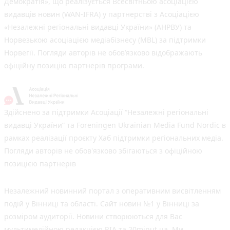
Демократія», що реалізується Всесвітньою асоціацією
видавців новин (WAN-IFRA) у партнерстві з Асоціацією
«Незалежні регіональні видавці України» (АНРВУ) та
Норвезькою асоціацією медіабізнесу (MBL) за підтримки
Норвегії. Погляди авторів не обов’язково відображають
офіційну позицію партнерів програми.
Здійснено за підтримки Асоціації “Незалежні регіональні
видавці України” та Foreningen Ukrainian Media Fund Nordic в
рамках реалізації проєкту Хаб підтримки регіональних медіа.
Погляди авторів не обов'язково збігаються з офіційною
позицією партнерів
Незалежний новинний портал з оперативним висвітленням
подій у Вінниці та області. Сайт новин №1 у Вінниці за
розміром аудиторії. Новини створюються для Вас
мультимедійною редакцією RIA та 20minut.ua. Ми