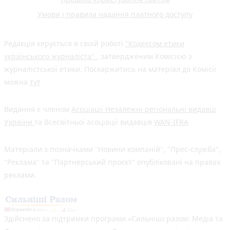
Умови і правила надання платного доступу
Редакція керується в своїй роботі
"Кодексом етики
українського журналіста"
, затвердженим Комісією з
журналістської етики. Поскаржитись на матеріал до Комісії
можна
тут
Видання є членом
Асоціації Незалежні регіональні видавці
України
та Всесвітньої асоціації видавців
WAN-IFRA
Матеріали з позначками "Новини компаній", "Прес-служба",
"Реклама" та "Партнерський проєкт" опубліковані на правах
реклами.
Здійснено за підтримки програми «Сильніші разом: Медіа та