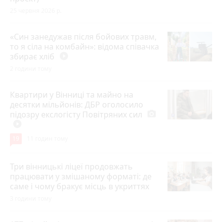
25 червня 2026 р.
«Син занедужав після бойових травм,
то я сіла на комбайн»: відома співачка
збирає хліб
play_circle_filled
2 години тому
Квартири у Вінниці та майно на
десятки мільйонів: ДБР оголосило
підозру екслогісту Повітряних сил
photo_camera
play_circle_filled
19
11 годин тому
Три вінницькі ліцеї продовжать
працювати у змішаному форматі: де
саме і чому бракує місць в укриттях
3 години тому