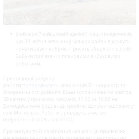
В обласній військовій адміністрації повідомили,
що 30 квітня мешканці кількох районів можуть
почути звуки вибухів. Просять зберігати спокій.
Вибухи пов'язані з плановими вибуховими
роботами.
Про планові вибухові
роботи
попереджають
мешканців Вінницького та
Жмеринського районів. Вони заплановані на завтра,
30 квітня, у проміжок часу між 11.00 та 16.00 на
Демидівському родовищі гранітів, що розташоване у
селі Могилівка. Роботи проведуть з метою
подрібнення скальних порід.
Про вибухи та їх закінчення мешканців прилеглих
населених пунктів мають попередити наступними