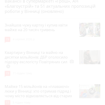
Вакансії в супермаркеті «Грош», АН
4 серпня 2026 р.
«Благоустрій» та 51 актуальних пропозицій
роботи у Вінниці (оновлено)
Знайшов чужу картку і купив квіти
майже на 20 тисяч гривень
19
4 серпня 2026 р.
Квартири у Вінниці та майно на
десятки мільйонів: ДБР оголосило
підозру екслогісту Повітряних сил
photo_camera
play_circle_filled
19
11 годин тому
Майже 15 мільйонів на «плаваючі»
люки у Вінниці: хто отримав підряд і
чому місто відмовляється від старих
11
8 годин тому