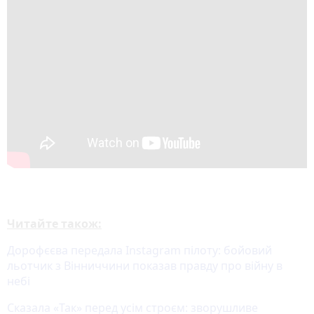
Читайте також:
Дорофєєва передала Instagram пілоту: бойовий
льотчик з Вінниччини показав правду про війну в
небі
Сказала «Так» перед усім строєм: зворушливе