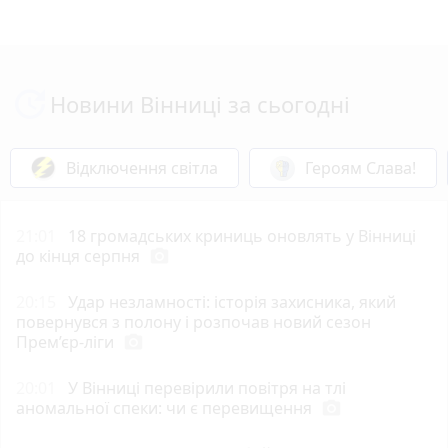
Новини Вінниці за сьогодні
Відключення світла
Героям Слава!
21:01
18 громадських криниць оновлять у Вінниці
до кінця серпня
photo_camera
20:15
Удар незламності: історія захисника, який
повернувся з полону і розпочав новий сезон
Прем’єр-ліги
photo_camera
20:01
У Вінниці перевірили повітря на тлі
аномальної спеки: чи є перевищення
photo_camera