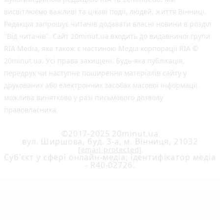
висвітлюємо важливі та цікаві події, людей, життя Вінниці.
Редакція запрошує читачів додавати власні новини в розділ
"Від читачів". Сайт 20minut.ua входить до видавничої групи
RIA Media, яка також є частиною Медіа корпорації RIA ©
20minut.ua. Усі права захищені. Будь-яка публiкацiя,
передрук чи наступне поширення матеріалів сайту у
друкованих або електронних засобах масової інформації
можлива винятково у разі письмового дозволу
правовласника.
©2017-2025 20minut.ua
вул. Ширшова, буд. 3-а, м. Вінниця, 21032
[email protected]
Cуб'єкт у сфері онлайн-медіа; ідентифікатор медіа
- R40-02726.