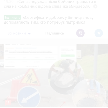
19:30
«Син занедужав після бойових травм, то я
сіла на комбайн»: відома співачка збирає хліб
play_circle_filled
«Сертифікати добра»: у Вінниці знову
Від читача
допомагають тим, хто потребує підтримки
Всі новини
Підпишись
11