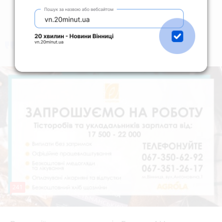
коментують
Найчастіше
241