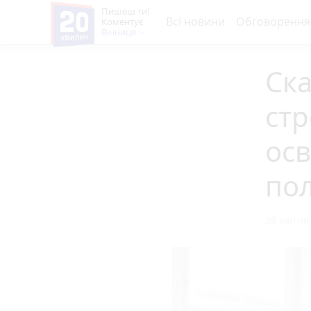
Пишеш ти!
Всі новини
Обговорення
Коментує
Вінниця
Ска
ст
осв
по
28 квітня