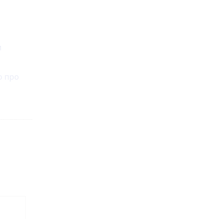
и
о про