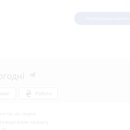
Опублікувати комент
огодні
ава!
Робота
го під час сварки
о водія взяли під варту