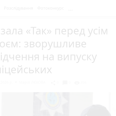
...
Розслідування
Фотоконкурс
зала «Так» перед усім
роєм: зворушливе
ідчення на випуску
ліцейських
 2026 р.
Марія ЛЄХОВА
chat_bubble
share
visibility
0
0
356