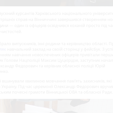
ускний курсантів Харківського національного університ
трішніх справ на Вінниччині завершився створенням но
ини — один із офіцерів освідчився коханій просто під ча
очистостей.
брало випускників, їхні родини та керівництво області. П
ляє
навчальний заклад на своїй сторінці у фейсбук. З ус
нням навчання новоспечених офіцерів привітали перш
ик Голови Нацполіції Максим Цуцкірідзе, заступник нача
ксандр Федорович та керівник обласної поліції Юрій
нко.
і вшанували хвилиною мовчання пам’ять захисників, які 
а Україну. Під час церемонії Олександр Федорович вручи
ським почесні грамоти Вінницької ОВА та обласної Ради.