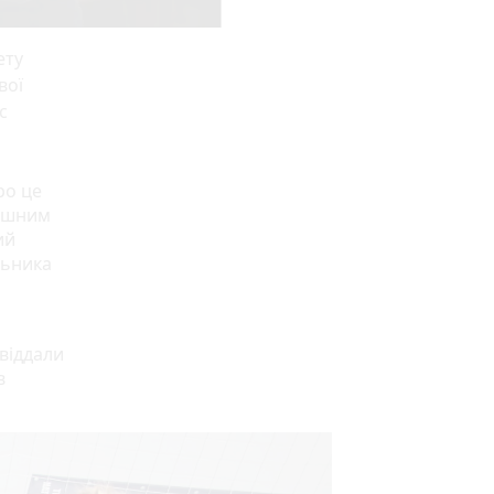
ету
вої
с
ро це
пішним
ий
льника
віддали
в
