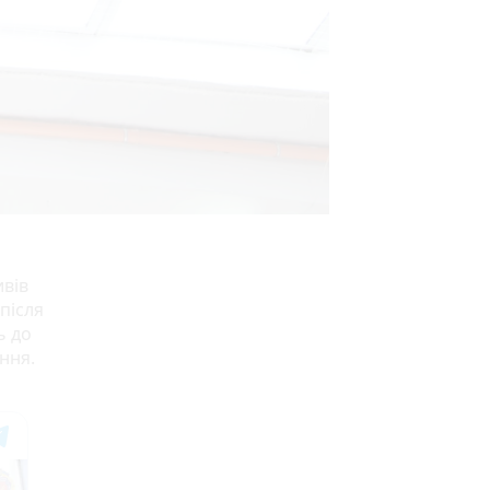
ивів
після
ь до
ння.