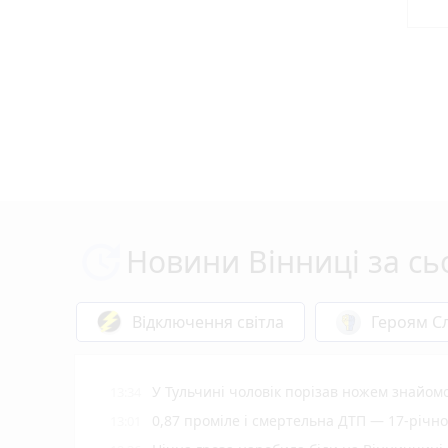
Новини Вінниці за сь
Відключення світла
Героям Сл
У Тульчині чоловік порізав ножем знайомо
13:34
0,87 проміле і смертельна ДТП — 17-річног
13:01