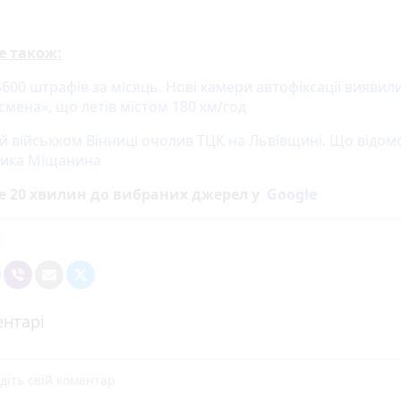
е також:
600 штрафів за місяць. Нові камери автофіксації виявил
смена», що летів містом 180 км/год
й військком Вінниці очолив ТЦК на Львівщині. Що відом
ика Міщанина
е 20 хвилин до вибраних джерел у
Google
нтарі