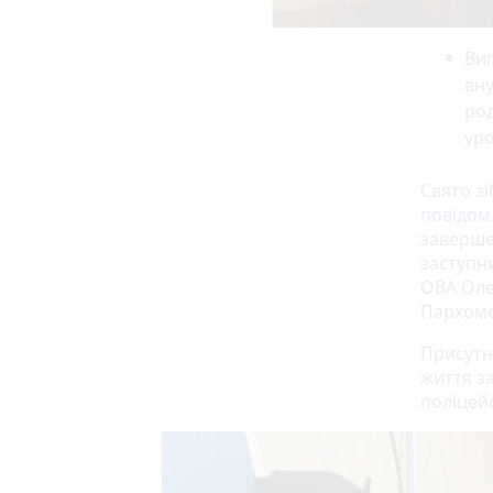
Вип
вну
род
ур
Свято зі
повідом
заверше
заступн
ОВА Оле
Пархоме
Присутн
життя з
поліцей