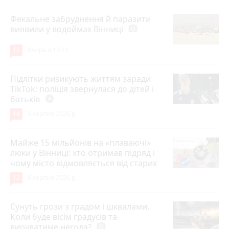
Фекальне забруднення й паразити
виявили у водоймах Вінниці
photo_camera
15
Вчора о 15:12
Підлітки ризикують життям заради
TikTok: поліція звернулася до дітей і
батьків
play_circle_filled
14
5 серпня 2026 р.
Майже 15 мільйонів на «плаваючі»
люки у Вінниці: хто отримав підряд і
чому місто відмовляється від старих
12
6 серпня 2026 р.
Сунуть грози з градом і шквалами.
Коли буде вісім градусів та
вируватиме негода?
photo_camera