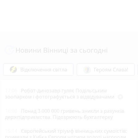
Новини Вінниці за сьогодні
Відключення світла
Героям Слава!
17:06
Робот-динозавр гуляє Подільським
зоопарком і фотографується з відвідувачами
play_circle_filled
16:08
Понад 3 000 000 гривень зникли з рахунків
держпідприємства. Підозрюють бухгалтерку
15:14
Європейський тріумф вінницьких сумоїстів:
привезли з Кубка Європи чотири золоті нагороди