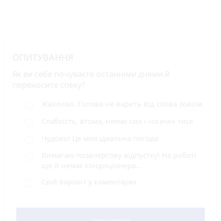
ОПИТУВАННЯ
Як ви себе почуваєте останніми днями й
переносите спеку?
Жахливо. Голова не варить від слова зовсім
Слабкість, втома, немає сил і «скаче» тиск
Чудово! Це моя ідеальна погода
Вимагаю позачергову відпустку! На роботі
ще й немає кондиціонера...
Свій варіант у коментарях
Голосувати