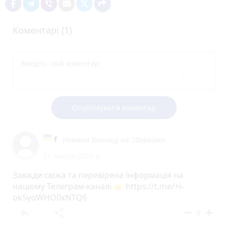
Коментарі (1)
Опублікувати коментар
Новини Вінниці на 20хвилин
21 липня 2023 р.
Завжди свіжа та перевірена інформація на
нашому Телеграм-каналі 👉 https://t.me/+i-
ok5yoWHO0xNTQ6
reply
share
remove
add
0