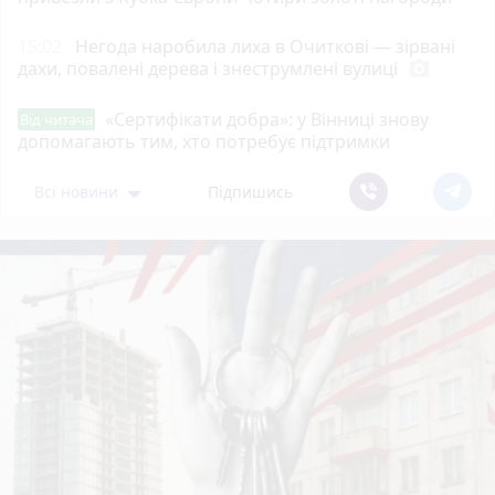
15:02
Негода наробила лиха в Очиткові — зірвані
дахи, повалені дерева і знеструмлені вулиці
photo_camera
«Сертифікати добра»: у Вінниці знову
Від читача
допомагають тим, хто потребує підтримки
Всі новини
Підпишись