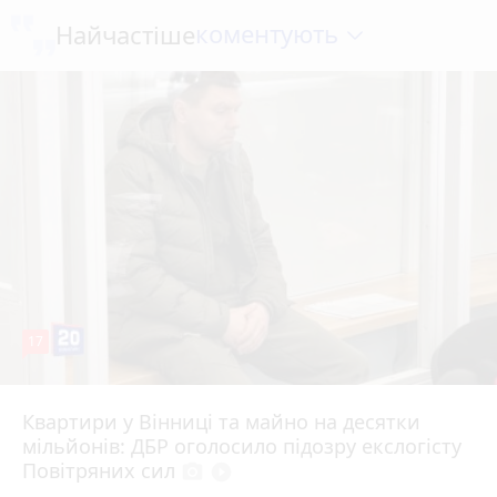
коментують
Найчастіше
17
Квартири у Вінниці та майно на десятки
6 серпня 2026 р.
мільйонів: ДБР оголосило підозру екслогісту
Повітряних сил
photo_camera
play_circle_filled