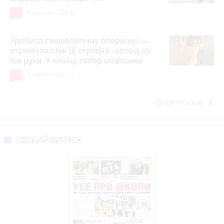
12
6 серпня 2026 р.
Зробила гінекологічну операцію —
отримала опік ІІІ ступеня і келоїд на
пів руки. У клініці тепер мовчанка
10
5 серпня 2026 р.
keyboard_arrow_right
Дивитись ще
СВІЖИЙ ВИПУСК