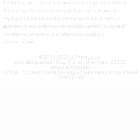
RIA Media, яка також є частиною Медіа корпорації RIA ©
20minut.ua. Усі права захищені. Будь-яка публiкацiя,
передрук чи наступне поширення матеріалів сайту у
друкованих або електронних засобах масової інформації
можлива винятково у разі письмового дозволу
правовласника.
©2017-2025 20minut.ua
вул. Ширшова, буд. 3-а, м. Вінниця, 21032
[email protected]
Cуб'єкт у сфері онлайн-медіа; ідентифікатор медіа
- R40-02726.