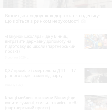
Вінницька «однушка» дорожча за одеську:
що коїться з ринком нерухомості
photo_camera
«Пакунок школяра»: де у Вінниці
витратити державну допомогу на
підготовку до школи (партнерський
проєкт)
3 серпня 2026 р.
0,87 проміле і смертельна ДТП — 17-
річного водія взяли під варту
годину тому
Кращі меблеві магазини Вінниці: де
купити сучасні, стильні та якісні меблі
(партнерський проєкт)