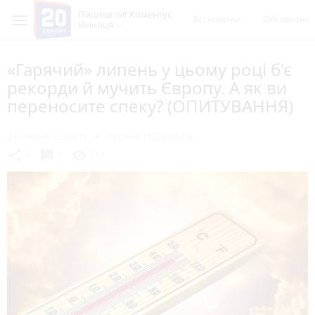
Пишеш ти! Коментує
Всі новини
Обговорен
Вінниця
«Гарячий» липень у цьому році б'є
рекорди й мучить Європу. А як ви
переносите спеку? (ОПИТУВАННЯ)
21 липня 2023 р.
Оксана НОВІЦЬКА
chat_bubble
share
visibility
0
1
241