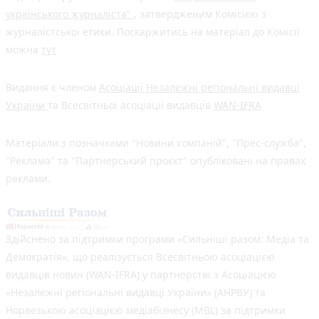
українського журналіста"
, затвердженим Комісією з
журналістської етики. Поскаржитись на матеріал до Комісії
можна
тут
Видання є членом
Асоціації Незалежні регіональні видавці
України
та Всесвітньої асоціації видавців
WAN-IFRA
Матеріали з позначками "Новини компаній", "Прес-служба",
"Реклама" та "Партнерський проєкт" опубліковані на правах
реклами.
Здійснено за підтримки програми «Сильніші разом: Медіа та
Демократія», що реалізується Всесвітньою асоціацією
видавців новин (WAN-IFRA) у партнерстві з Асоціацією
«Незалежні регіональні видавці України» (АНРВУ) та
Норвезькою асоціацією медіабізнесу (MBL) за підтримки