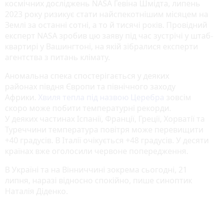
космічних досліджень NASA Гевіна Шмідта, липень
2023 року ризикує стати найспекотнішим місяцем на
Землі за останні сотні, а то й тисячі років. Провідний
експерт NASA зробив цю заяву під час зустрічі у штаб-
квартирі у Вашингтоні, на якій зібралися експерти
агентства з питань клімату.
Аномальна спека спостерігається у деяких
районах півдня Європи та північного заходу
Африки.
Хвиля тепла під назвою Церебра
зовсім
скоро може побити температурні рекорди.
У деяких частинах Іспанії, Франції, Греції, Хорватії та
Туреччини температура повітря може перевищити
+40 градусів. В Італії очікується +48 градусів. У десяти
країнах вже оголосили червоне попередження.
В Україні та на Вінниччині зокрема сьогодні, 21
липня, наразі відносно спокійно, пише синоптик
Наталія Діденко.