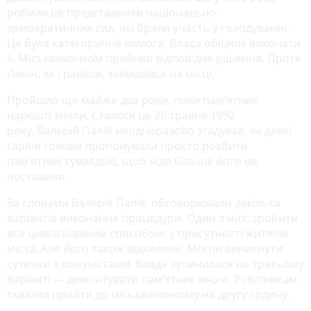
робили це представники національно-
демократичних сил, які брали участь у голодуванні.
Це була категорична вимога. Влада обіцяла виконати
її. Міськвиконком прийняв відповідне рішення. Проте
Ленін, як і раніше, залишався на місці.
Пройшло ще майже два роки, поки пам’ятник
нарешті зняли. Сталося це 20 травня 1992
року. Валерій Палій неодноразово згадував, як деякі
гарячі голови пропонували просто розбити
пам’ятник кувалдою, щоб ніде більше його не
поставили.
За словами Валерія Палія, обговорювали декілька
варіантів виконання процедури. Один з них: зробити
все цивілізованим способом, у присутності жителів
міста. Але його також відхилили. Могли виникнути
сутички з комуністами. Влада зупинилася на третьому
варіанті — демонтувати пам’ятник вночі. Робітникам
сказали прийти до міськвиконкому на другу годину.