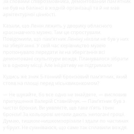
За словами співрозмовника, демонтований пам’ятник
не був на балансі в жодній організації та й не мав
архітектурної цінності.
Казали, що Ленін лежить у дворику обласного
краєзнавчого музею. Там це спростували.
Повідомили, що пам’ятник Леніну ніколи не був у них
на зберіганні. У свій час керівництво музею
пропонувало передати їм на зберігання всі
демонтовані скульптури вождя. Планувалося зібрати
їх в одному місці. Але ініціативу не підтримали
Кудись же зник 5-тонний бронзовий пам’ятник, який
стояв на площі перед міськвиконкомом?
— Не шукайте, бо все одно не знайдете, — висловив
припущення Валерій Ставнійчук. — Пам’ятник був з
чистої бронзи. Ви уявляєте, що таке п’ять тонн
бронзи! За кольорові метали дають непогані гроші.
Думаю, тишком-нишкомпорізали і здали по частинах
у брухт. Не сумніваюся, що саме так сплавили вождя.