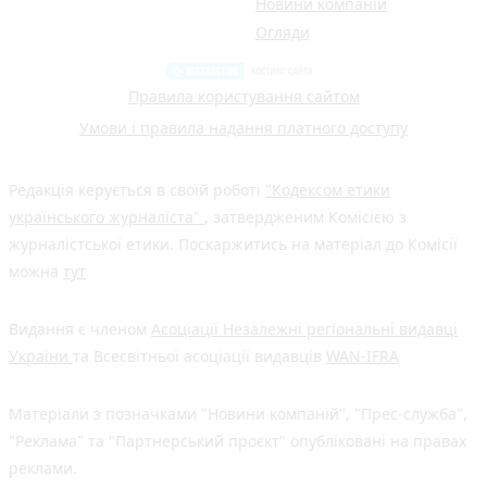
Новини компаній
Огляди
Правила користування сайтом
Умови і правила надання платного доступу
Редакція керується в своїй роботі
"Кодексом етики
українського журналіста"
, затвердженим Комісією з
журналістської етики. Поскаржитись на матеріал до Комісії
можна
тут
Видання є членом
Асоціації Незалежні регіональні видавці
України
та Всесвітньої асоціації видавців
WAN-IFRA
Матеріали з позначками "Новини компаній", "Прес-служба",
"Реклама" та "Партнерський проєкт" опубліковані на правах
реклами.