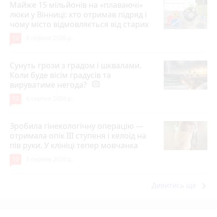
Майже 15 мільйонів на «плаваючі»
люки у Вінниці: хто отримав підряд і
чому місто відмовляється від старих
12
6 серпня 2026 р.
Сунуть грози з градом і шквалами.
Коли буде вісім градусів та
вируватиме негода?
photo_camera
12
6 серпня 2026 р.
Зробила гінекологічну операцію —
отримала опік ІІІ ступеня і келоїд на
пів руки. У клініці тепер мовчанка
10
5 серпня 2026 р.
keyboard_arrow_right
Дивитись ще