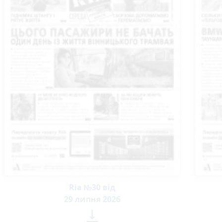
Ria №30 від
29 липня 2026
