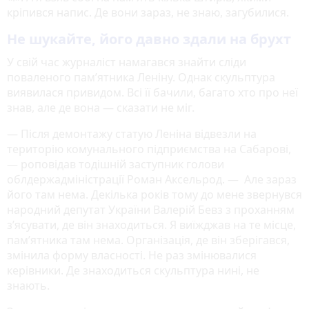
кріпився напис. Де вони зараз, не знаю, загубилися.
Не шукайте, його давно здали на брухт
У свій час журналіст намагався знайти сліди
поваленого пам’ятника Леніну. Однак скульптура
виявилася привидом. Всі її бачили, багато хто про неї
знав, але де вона — сказати не міг.
— Після демонтажу статую Леніна відвезли на
територію комунального підприємства на Сабарові,
— роповідав тодішній заступник голови
облдержадміністрації Роман Аксельрод. — Але зараз
його там нема. Декілька років тому до мене звернувся
народний депутат України Валерій Бевз з проханням
з’ясувати, де він знаходиться. Я виїжджав на те місце,
пам’ятника там нема. Організація, де він зберігався,
змінила форму власності. Не раз змінювалися
керівники. Де знаходиться скульптура нині, не
знають.