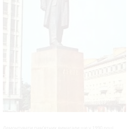
Демонтувати пам’ятник вимагали ще у 1990 році,