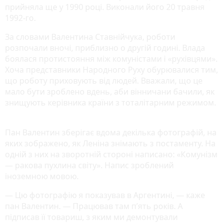
прийняла ще у 1990 році. Виконали його 20 травня
1992-го.
За словами Валентина Ставнійчука, роботи
розпочали вночі, приблизно о другій годині. Влада
боялася протистояння між комуністами і «рухівцями».
Хоча представники Народного Руху обурювалися тим,
що роботу приховують від людей. Вважали, що це
мало бути зроблено вдень, аби вінничани бачили, як
знищують керівника країни з тоталітарним режимом.
Пан Валентин зберігає вдома декілька фотографій, на
яких зображено, як Леніна знімають з постаменту. На
одній з них на зворотній стороні написано: «Комунізм
— ракова пухлина світу». Напис зроблений
іноземною мовою.
— Цю фотографію я показував в Аргентині, — каже
пан Валентин. — Працював там п’ять років. А
підписав її товариш, з яким ми демонтували