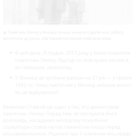
Памятник Леніну у Вінниці почали знімати о другій ночі, роботу
розтягнули до ранку, аби поваленого вождя побачили люди
В цей день, 8 грудня, 2013 року у Києві повалили
пам’ятник Леніну. Відтоді по всій країні почався,
як говорили, ленінопад.
У Вінниці це зробили раніше на 21 рік — у травні
1992-го. Чому пам’ятник у Вінниці знімали вночі і
як це відбувалося?
Валентин Ставнійчук один з тих, хто демонтував
пам’ятник Леніну. Перед тим, як послухати його
розповідь, нагадаємо молодому поколінню:
скульптура стояла на постаменті на площі перед
міськвиконкомом. Рішення про її знесення міськрада