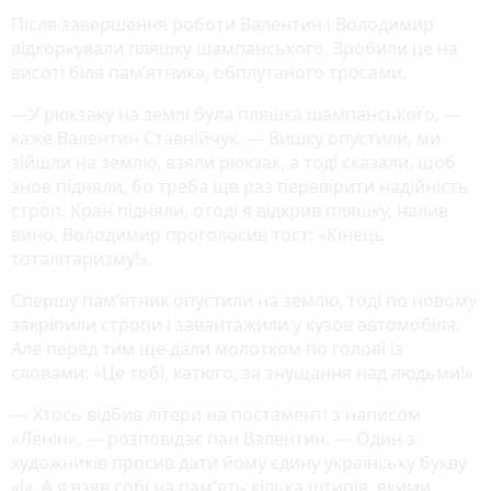
Після завершення роботи Валентин і Володимир
відкоркували пляшку шампанського. Зробили це на
висоті біля пам’ятника, обплутаного тросами.
—У рюкзаку на землі була пляшка шампанського, —
каже Валентин Ставнійчук. — Вишку опустили, ми
зійшли на землю, взяли рюкзак, а тоді сказали, щоб
знов підняли, бо треба ще раз перевірити надійність
строп. Кран підняли, отоді я відкрив пляшку, налив
вино, Володимир проголосив тост: «Кінець
тоталітаризму!».
Спершу пам’ятник опустили на землю, тоді по новому
закріпили стропи і завантажили у кузов автомобіля.
Але перед тим ще дали молотком по голові із
словами: «Це тобі, катюго, за знущання над людьми!»
— Хтось відбив літери на постаменті з написом
«Ленін», — розповідає пан Валентин. — Один з
художників просив дати йому єдину українську букву
«і». А я взяв собі на пам'ять кілька штирів, якими