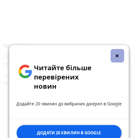
Читайте також:
×
Пам’ятник помідору поставили у селі, яке називають
томатною столицею Вінниччини
Читайте більше
перевірених
«Ото хустка! Ото кінці!» У селі Безводне почіпляли
хустки на ворота, хвіртки, криниці
новин
Додайте 20 хвилин до вибраних джерел в Google
ДОДАТИ 20 ХВИЛИН В GOOGLE