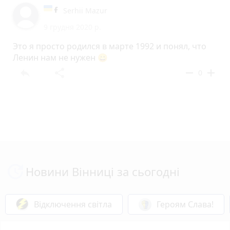
Serhii Mazur
9 грудня 2020 р.
Это я просто родился в марте 1992 и понял, что
Ленин нам не нужен 😀
reply
share
remove
add
0
Новини Вінниці за сьогодні
Відключення світла
Героям Слава!