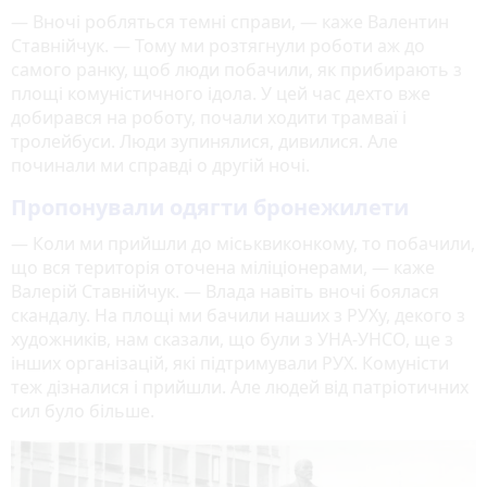
— Вночі робляться темні справи, — каже Валентин
Ставнійчук. — Тому ми розтягнули роботи аж до
самого ранку, щоб люди побачили, як прибирають з
площі комуністичного ідола. У цей час дехто вже
добирався на роботу, почали ходити трамваї і
тролейбуси. Люди зупинялися, дивилися. Але
починали ми справді о другій ночі.
Пропонували одягти бронежилети
— Коли ми прийшли до міськвиконкому, то побачили,
що вся територія оточена міліціонерами, — каже
Валерій Ставнійчук. — Влада навіть вночі боялася
скандалу. На площі ми бачили наших з РУХу, декого з
художників, нам сказали, що були з УНА-УНСО, ще з
інших організацій, які підтримували РУХ. Комуністи
теж дізналися і прийшли. Але людей від патріотичних
сил було більше.