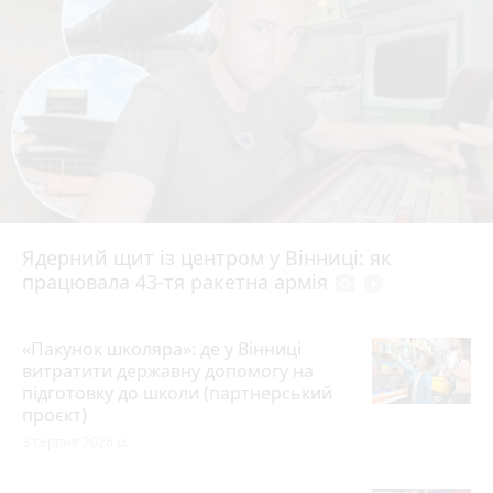
Ядерний щит із центром у Вінниці: як
працювала 43-тя ракетна армія
photo_camera
play_circle_filled
«Пакунок школяра»: де у Вінниці
витратити державну допомогу на
підготовку до школи (партнерський
проєкт)
3 серпня 2026 р.