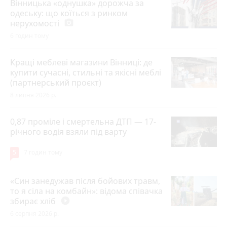
Вінницька «однушка» дорожча за
одеську: що коїться з ринком
нерухомості
photo_camera
6 годин тому
Кращі меблеві магазини Вінниці: де
купити сучасні, стильні та якісні меблі
(партнерський проєкт)
8 липня 2026 р.
0,87 проміле і смертельна ДТП — 17-
річного водія взяли під варту
5
7 годин тому
«Син занедужав після бойових травм,
то я сіла на комбайн»: відома співачка
збирає хліб
play_circle_filled
6 серпня 2026 р.