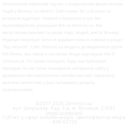
Незалежний новинний портал з оперативним висвітленням
подій у Вінниці та області. Сайт новин №1 у Вінниці за
розміром аудиторії. Новини створюються для Вас
мультимедійною редакцією RIA та 20minut.ua. Ми
висвітлюємо важливі та цікаві події, людей, життя Вінниці.
Редакція запрошує читачів додавати власні новини в розділ
"Від читачів". Сайт 20minut.ua входить до видавничої групи
RIA Media, яка також є частиною Медіа корпорації RIA ©
20minut.ua. Усі права захищені. Будь-яка публiкацiя,
передрук чи наступне поширення матеріалів сайту у
друкованих або електронних засобах масової інформації
можлива винятково у разі письмового дозволу
правовласника.
©2017-2025 20minut.ua
вул. Ширшова, буд. 3-а, м. Вінниця, 21032
[email protected]
Cуб'єкт у сфері онлайн-медіа; ідентифікатор медіа
- R40-02726.