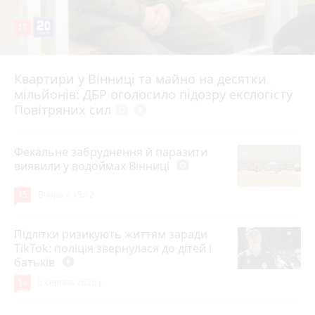
17
Квартири у Вінниці та майно на десятки
6 серпня 2026 р.
мільйонів: ДБР оголосило підозру екслогісту
Повітряних сил
photo_camera
play_circle_filled
Фекальне забруднення й паразити
виявили у водоймах Вінниці
photo_camera
15
Вчора о 15:12
Підлітки ризикують життям заради
TikTok: поліція звернулася до дітей і
батьків
play_circle_filled
14
5 серпня 2026 р.