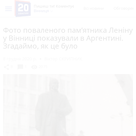
Пишеш ти! Коментує
Всі новини
Обговорен
Вінниця
Фото поваленого пам’ятника Леніну
у Вінниці показували в Аргентині.
Згадаймо, як це було
8 грудня 2020 р.
Віктор СКРИПНИК
chat_bubble
share
visibility
8
1
2075