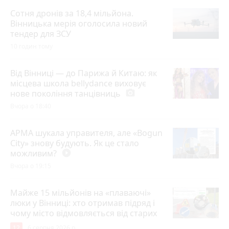
Сотня дронів за 18,4 мільйона.
Вінницька мерія оголосила новий
тендер для ЗСУ
10 годин тому
Від Вінниці — до Парижа й Китаю: як
місцева школа bellydance виховує
нове покоління танцівниць
photo_camera
Вчора о 18:40
АРМА шукала управителя, але «Bogun
City» знову будують. Як це стало
можливим?
play_circle_filled
Вчора о 19:15
Майже 15 мільйонів на «плаваючі»
люки у Вінниці: хто отримав підряд і
чому місто відмовляється від старих
12
6 серпня 2026 р.