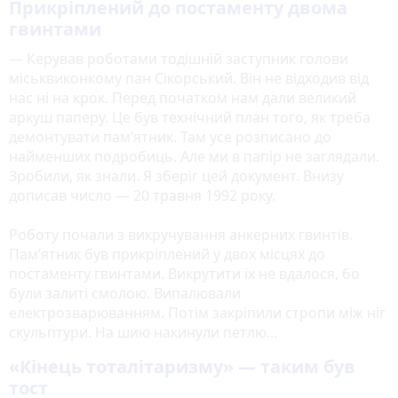
Прикріплений до постаменту двома
гвинтами
— Керував роботами тодішній заступник голови
міськвиконкому пан Сікорський. Він не відходив від
нас ні на крок. Перед початком нам дали великий
аркуш паперу. Це був технічний план того, як треба
демонтувати пам’ятник. Там усе розписано до
найменших подробиць. Але ми в папір не заглядали.
Зробили, як знали. Я зберіг цей документ. Внизу
дописав число — 20 травня 1992 року.
Роботу почали з викручування анкерних гвинтів.
Пам’ятник був прикріплений у двох місцях до
постаменту гвинтами. Викрутити їх не вдалося, бо
були залиті смолою. Випалювали
електрозварюванням. Потім закріпили стропи між ніг
скульптури. На шию накинули петлю…
«Кінець тоталітаризму»
— таким був
тост