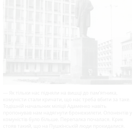
— Як тільки нас підняли на вишці до пам’ятника,
комуністи стали кричати, що нас треба вбити за таке.
Тодішній начальник міліції Адаменко навіть
пропонував нам надягнути бронежилети. Опонентів у
комуністів було більше. Перепалка почалася. Крик
стояв такий, що на Пушкінській люди прокидалися.