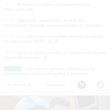
22:11
Мотоцикл зіткнувся з маршруткою на
Магістратській
21:58
Збив копа, трощив авто й тікав під
пострілами: у Вінниці затримали п’яного СЗЧшника
21:01
На ставку біля Сологубівки масово розквітли
рожеві лотоси. ВІДЕО
play_circle_filled
photo_camera
20:00
Їдете на море? На пляжі в Україні жінку вкусив
отруйний каракурт
photo_camera
«Сертифікати добра»: у Вінниці знову
Від читача
допомагають тим, хто потребує підтримки
Всі новини
Підпишись