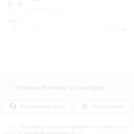
29 вересня 2019 р.
клас
reply
share
remove
add
0
Новини Вінниці за сьогодні
Відключення світла
Героям Слава!
14:24
Вінницька «однушка» дорожча за одеську: що
коїться з ринком нерухомості
photo_camera