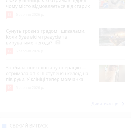
люки у Вінниці: хто отримав підряд і
чому місто відмовляється від старих
12
6 серпня 2026 р.
Сунуть грози з градом і шквалами.
Коли буде вісім градусів та
вируватиме негода?
photo_camera
12
6 серпня 2026 р.
Зробила гінекологічну операцію —
отримала опік ІІІ ступеня і келоїд на
пів руки. У клініці тепер мовчанка
10
5 серпня 2026 р.
keyboard_arrow_right
Дивитись ще
СВІЖИЙ ВИПУСК