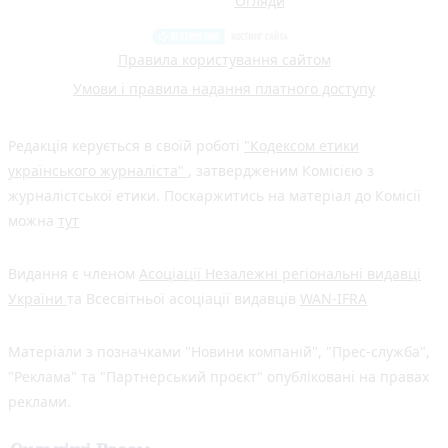
Огляди
Правила користування сайтом
Умови і правила надання платного доступу
Редакція керується в своїй роботі
"Кодексом етики
українського журналіста"
, затвердженим Комісією з
журналістської етики. Поскаржитись на матеріал до Комісії
можна
тут
Видання є членом
Асоціації Незалежні регіональні видавці
України
та Всесвітньої асоціації видавців
WAN-IFRA
Матеріали з позначками "Новини компаній", "Прес-служба",
"Реклама" та "Партнерський проєкт" опубліковані на правах
реклами.