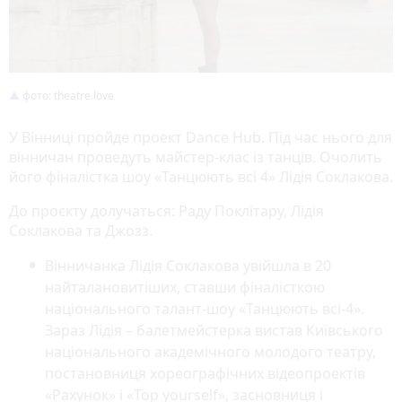
фото: theatre.love
У Вінниці пройде проект Dance Hub. Під час нього для
вінничан проведуть майстер-клас із танців. Очолить
його фіналістка шоу «Танцюють всі 4» Лідія Соклакова.
До проєкту долучаться: Раду Поклітару, Лідія
Соклакова та Джозз.
Вінничанка Лідія Соклакова увійшла в 20
найталановитіших, ставши фіналісткою
національного талант-шоу «Танцюють всі-4».
Зараз Лідія – балетмейстерка вистав Київського
національного академічного молодого театру,
постановниця хореографічних відеопроектів
«Рахунок» і «Top yourself», засновниця і