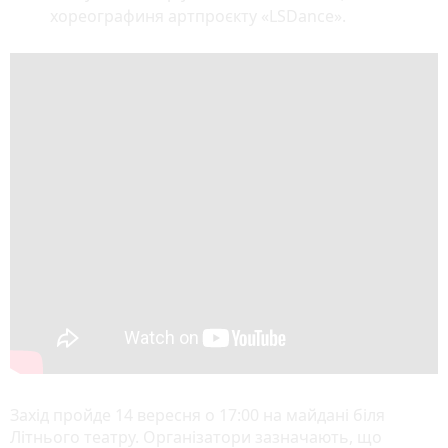
хореографиня артпроєкту «LSDance».
Захід пройде 14 вересня о 17:00 на майдані біля
Літнього театру. Організатори зазначають, що