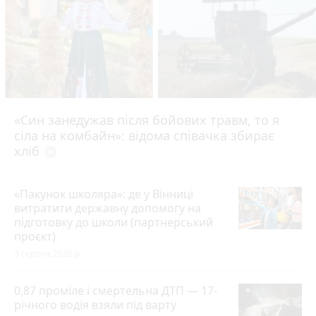
«Син занедужав після бойових травм, то я
сіла на комбайн»: відома співачка збирає
хліб
play_circle_filled
«Пакунок школяра»: де у Вінниці
витратити державну допомогу на
підготовку до школи (партнерський
проєкт)
3 серпня 2026 р.
0,87 проміле і смертельна ДТП — 17-
річного водія взяли під варту