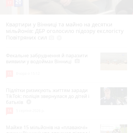
17
Квартири у Вінниці та майно на десятки
6 серпня 2026 р.
мільйонів: ДБР оголосило підозру екслогісту
Повітряних сил
photo_camera
play_circle_filled
Фекальне забруднення й паразити
виявили у водоймах Вінниці
photo_camera
15
Вчора о 15:12
Підлітки ризикують життям заради
TikTok: поліція звернулася до дітей і
батьків
play_circle_filled
14
5 серпня 2026 р.
Майже 15 мільйонів на «плаваючі»