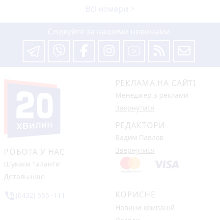
Всі номери >
Слідкуйте за нашими новинами
РЕКЛАМА НА САЙТІ
Менеджер з реклами
Звернутися
РЕДАКТОРИ
Вадим Павлов
Звернутися
РОБОТА У НАС
Шукаєм таланти
Детальніше
КОРИСНЕ
phone_in_talk
(0432) 555 -111
Новини компаній