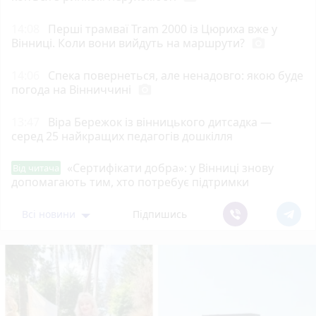
14:08
Перші трамваї Tram 2000 із Цюриха вже у
Вінниці. Коли вони вийдуть на маршрути?
photo_camera
14:06
Спека повернеться, але ненадовго: якою буде
погода на Вінниччині
photo_camera
13:47
Віра Бережок із вінницького дитсадка —
серед 25 найкращих педагогів дошкілля
«Сертифікати добра»: у Вінниці знову
Від читача
допомагають тим, хто потребує підтримки
Всі новини
Підпишись