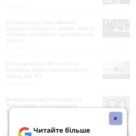
за 2 години
Допоможуть у тяжку хвилину:
ритуальні послуги та товари, кафе та
обіди на замовлення (партнерський
проєкт)
25 червня 2026 р.
Сотня дронів за 18,4 мільйона.
Вінницька мерія оголосила новий
тендер для ЗСУ
39 хвилин тому
Вінниця сьогодні прощається з
Захисниками — Олександром
Кушніром та Віталієм Терновським
×
2 години тому
Читайте більше
Від Вінниці — до Парижа й Китаю: як