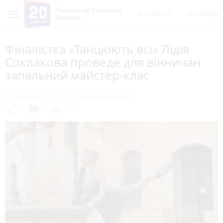
Пишеш ти! Коментує
Всі новини
Обговорен
Вінниця
Фіналістка «Танцюють всі» Лідія
Соклакова проведе для вінничан
запальний майстер-клас
13 вересня 2019 р.
Марія ЛЄХОВА
chat_bubble
share
visibility
4
1
1129