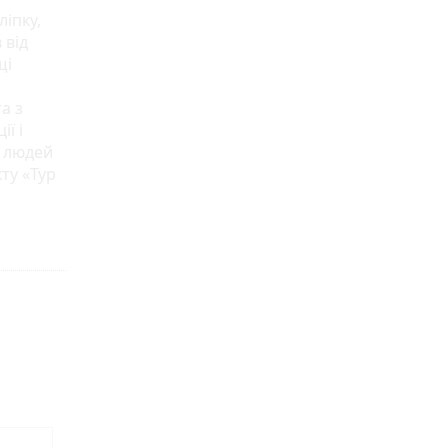
ліпку,
 від
щі
а з
ї і
о людей
кту «Тур