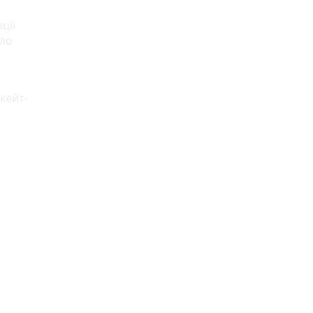
ції
ало
кейт-