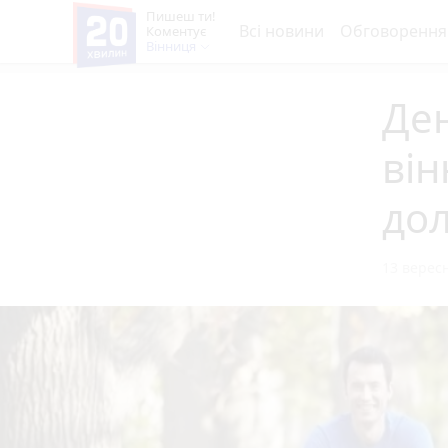
Пишеш ти!
Всі новини
Обговорення
Коментує
Вінниця
Ден
ві
дол
13 вересн