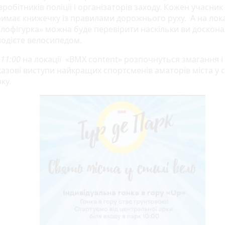
вробітників поліції і організаторів заходу. Кожен учасник
имає книжечку із правилами дорожнього руху. А на лока
лофігурка» можна буде перевірити наскільки ви доскон
одієте велосипедом.
б
11:00
на локації «ВМХ сontent» розпочнуться змагання і
азові виступи найкращих спортсменів аматорів міста у с
ку.