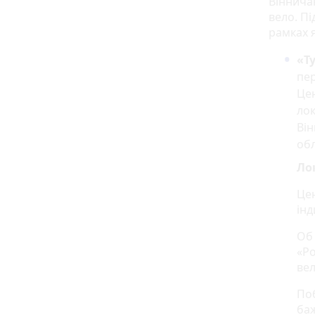
Вінничан
вело. Пі
рамках я
«Т
пер
Цен
лок
Він
обл
Ло
Цен
інд
О
«Ро
ве
По
ба