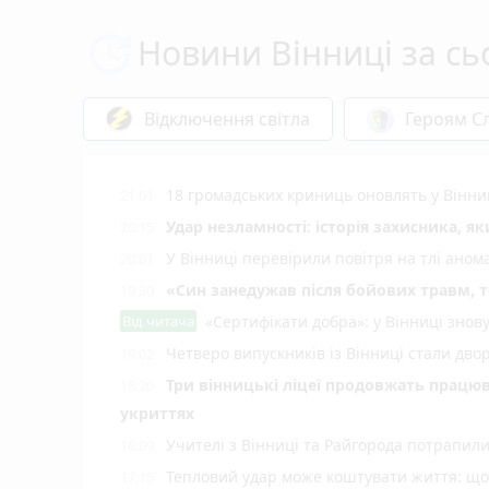
Новини Вінниці за сь
Відключення світла
Героям Сл
18 громадських криниць оновлять у Вінни
21:01
Удар незламності: історія захисника, я
20:15
У Вінниці перевірили повітря на тлі ано
20:01
«Син занедужав після бойових травм, то
19:30
Від читача
«Сертифікати добра»: у Вінниці знов
Четверо випускників із Вінниці стали д
19:02
Три вінницькі ліцеї продовжать працюв
18:20
укриттях
Учителі з Вінниці та Райгорода потрапил
18:09
Тепловий удар може коштувати життя: що 
17:15