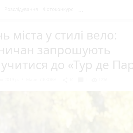
...
Розслідування
Фотоконкурс
ь міста у стилі вело:
нничан запрошують
учитися до «Тур де Па
я 2019 р.
Марія ЛЄХОВА
chat_bubble
share
visibility
10
1
1236