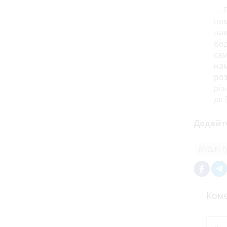
— В
ном
наш
Вод
сам
нам
роз
різ
де 
Додайт
Міські 
Коме