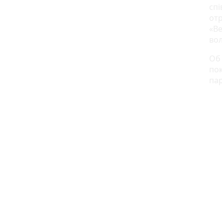
спі
отр
«Ве
вол
О
пок
пар