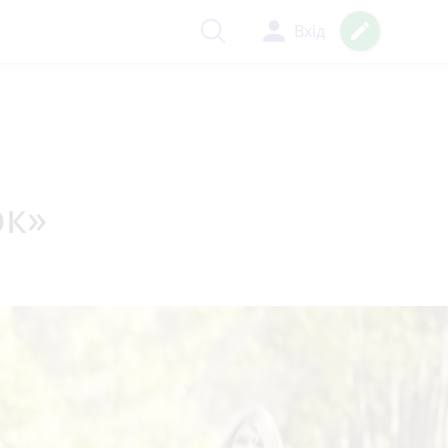
person
create
Вхід
рк»