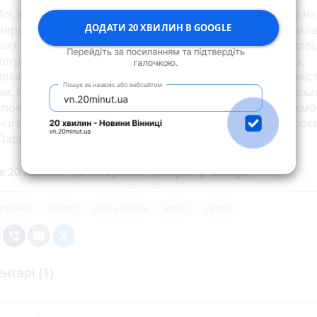
сі, хто взяв участь в роботі будь-якої локації, отримує на
ДОДАТИ 20 ХВИЛИН В GOOGLE
ерок, який дозволить стати учасником розіграшу призів
их друзів і партнерів. Початок розіграшу о 18:00 на пло
ограй. Ми запрошуємо усіх приїздити на велосипедах,
окатах, біговелах усією родиною та святкувати День міст
и. Реєстрація учасників відбуватиметься на кожній локаці
почнеться за пів години до початку заходу. Запрошуєм
ного віку – від 3-х до 75+ років, — зазначає керівник проє
Парк» Лілія Шульгіна.
е 20 хвилин до вибраних джерел у
Google
гуляння
спорт
День міста
місто
свято
нтарі (1)