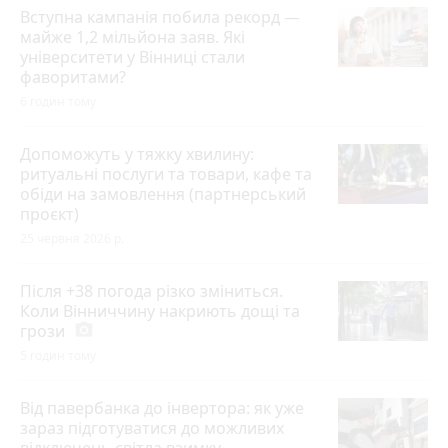
Вступна кампанія побила рекорд —
майже 1,2 мільйона заяв. Які
університети у Вінниці стали
фаворитами?
6 годин тому
Допоможуть у тяжку хвилину:
ритуальні послуги та товари, кафе та
обіди на замовлення (партнерський
проєкт)
25 червня 2026 р.
Після +38 погода різко зміниться.
Коли Вінниччину накриють дощі та
грози
photo_camera
5 годин тому
Від павербанка до інвертора: як уже
зараз підготуватися до можливих
відключень світла взимку