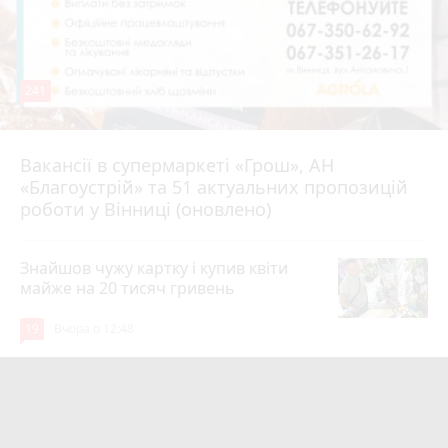
241
Вакансії в супермаркеті «Грош», АН
Вчора о 14:55
«Благоустрій» та 51 актуальних пропозицій
роботи у Вінниці (оновлено)
Знайшов чужу картку і купив квіти
майже на 20 тисяч гривень
19
Вчора о 12:48
Парк біля лікарні імені Ющенка
занепадає. Але грошей на його
відновлення немає
photo_camera