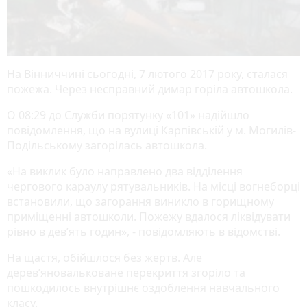
На Вінниччині сьогодні, 7 лютого 2017 року, сталася
пожежа. Через несправний димар горіла автошкола.
О 08:29 до Служби порятунку «101» надійшло
повідомлення, що на вулиці Карпівській у м. Могилів-
Подільському загорілась автошкола.
«На виклик було направлено два відділення
чергового караулу рятувальників. На місці вогнеборці
встановили, що загорання виникло в горищному
приміщенні автошколи. Пожежу вдалося ліквідувати
рівно в дев’ять годин», - повідомляють в відомстві.
На щастя, обійшлося без жертв. Але
дерев’яновальковане перекриття згоріло та
пошкодилось внутрішнє оздоблення навчального
класу.