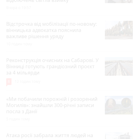
Вчора о 19:57
Відстрочка від мобілізації по-новому:
вінницька адвокатка пояснила
важливе рішення уряду
10 годин тому
Реконструкція очисних на Сабарові. У
Вінниці готують грандіозний проєкт
за 4 мільярди
8
12 годин тому
«Ми побачили порожній і розорений
Могилів»: знайшли 300-річні записи
посла з Данії
5 годин тому
Атака росії забрала життя людей на