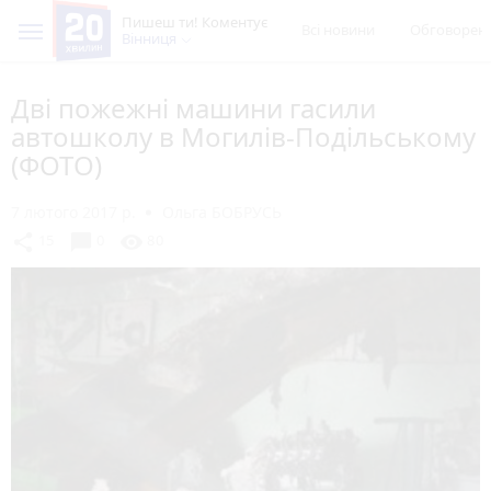
Пишеш ти! Коментує
Всі новини
Обговорен
Вінниця
Дві пожежні машини гасили
автошколу в Могилів-Подільському
(ФОТО)
7 лютого 2017 р.
Ольга БОБРУСЬ
chat_bubble
share
visibility
15
0
80