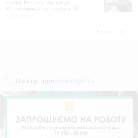
станції Квітнева: поїзди до
Вінниччини запізнюються
photo_camera
13 годин тому
keyboard_arrow_right
Дивитись ще
коментують
Найчастіше