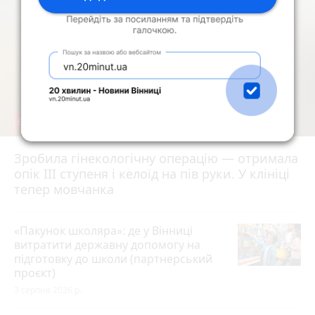
6
Зробила гінекологічну операцію — отримала
опік ІІІ ступеня і келоїд на пів руки. У клініці
тепер мовчанка
«Пакунок школяра»: де у Вінниці
витратити державну допомогу на
підготовку до школи (партнерський
проєкт)
3 серпня 2026 р.