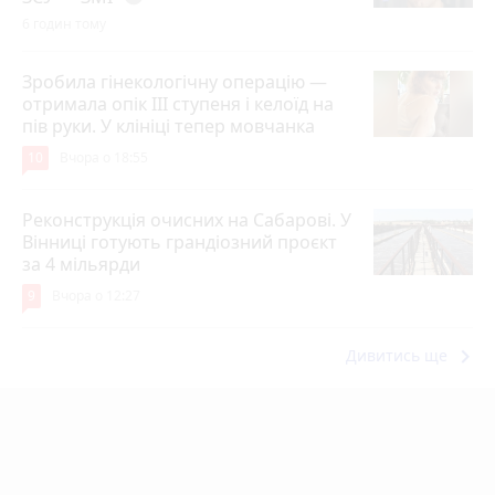
6 годин тому
Зробила гінекологічну операцію —
отримала опік ІІІ ступеня і келоїд на
пів руки. У клініці тепер мовчанка
10
Вчора о 18:55
Реконструкція очисних на Сабарові. У
Вінниці готують грандіозний проєкт
за 4 мільярди
9
Вчора о 12:27
keyboard_arrow_right
Дивитись ще