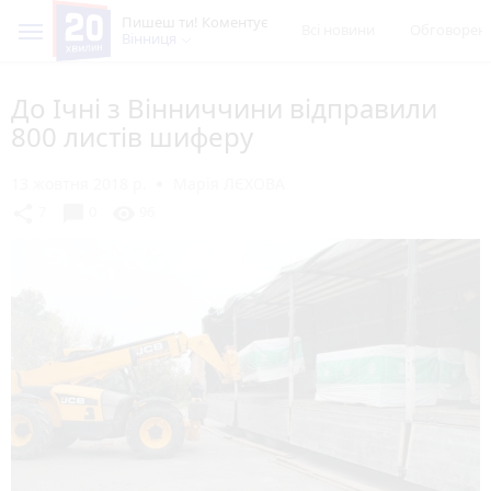
Пишеш ти! Коментує
Всі новини
Обговорен
Вінниця
До Ічні з Вінниччини відправили
800 листів шиферу
13 жовтня 2018 р.
Марія ЛЄХОВА
chat_bubble
share
visibility
7
0
96