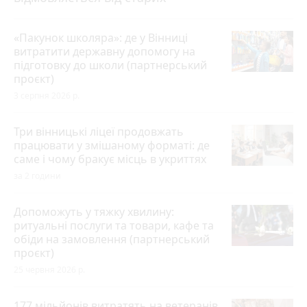
«Пакунок школяра»: де у Вінниці
витратити державну допомогу на
підготовку до школи (партнерський
проєкт)
3 серпня 2026 р.
Три вінницькі ліцеї продовжать
працювати у змішаному форматі: де
саме і чому бракує місць в укриттях
за 2 години
Допоможуть у тяжку хвилину:
ритуальні послуги та товари, кафе та
обіди на замовлення (партнерський
проєкт)
25 червня 2026 р.
177 мільйонів витратять на ветеранів