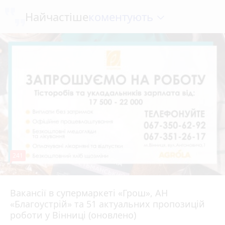
коментують
Найчастіше
241
Вакансії в супермаркеті «Грош», АН
4 серпня 2026 р.
«Благоустрій» та 51 актуальних пропозицій
роботи у Вінниці (оновлено)