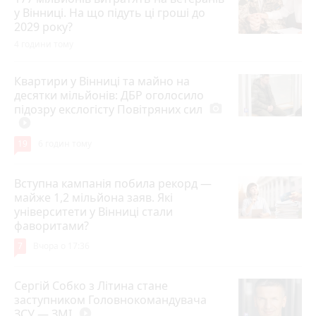
у Вінниці. На що підуть ці гроші до
2029 року?
4 години тому
Квартири у Вінниці та майно на
десятки мільйонів: ДБР оголосило
підозру екслогісту Повітряних сил
photo_camera
play_circle_filled
19
6 годин тому
Вступна кампанія побила рекорд —
майже 1,2 мільйона заяв. Які
університети у Вінниці стали
фаворитами?
7
Вчора о 17:36
Сергій Собко з Літина стане
заступником Головнокомандувача
ЗСУ — ЗМІ
play_circle_filled