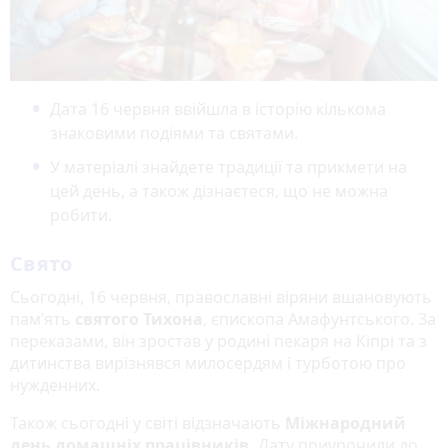
Дата 16 червня ввійшла в історію кількома
знаковими подіями та святами.
У матеріалі знайдете традиції та прикмети на
цей день, а також дізнаєтеся, що не можна
робити.
Свято
Сьогодні, 16 червня, православні віряни вшановують
пам’ять
святого Тихона
, єпископа Амафунтського. За
переказами, він зростав у родині пекаря на Кіпрі та з
дитинства вирізнявся милосердям і турботою про
нужденних.
Також сьогодні у світі відзначають
Міжнародний
день домашніх працівників.
Дату приурочили до