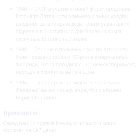
1940 — СРСР в ультимативній формі пред'явив
Естонії та Латвії ноти з вимогою зміни урядів і
введення до цих країн додаткових радянських
підрозділів. Наступного дня Червона армія
окупувала Естонію та Латвію.
1998 — Вперше в прямому ефірі по Інтернету
було показано пологи. 40-річна американка з
Флориди, котра погодилась на цей експеримент,
народила хлопчика на ім'я Шон.
1996 — на виборах президента Російської
Федерації на цю посаду знову було обрано
Бориса Єльцина.
Прикмети
Серед наших предків існувало чимало цікавих
прикмет на цей день: