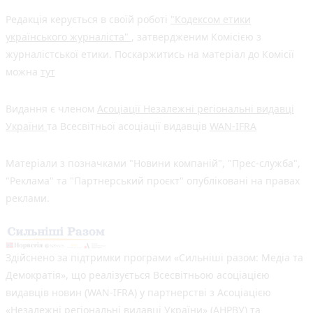
Редакція керується в своїй роботі
"Кодексом етики
українського журналіста"
, затвердженим Комісією з
журналістської етики. Поскаржитись на матеріал до Комісії
можна
тут
Видання є членом
Асоціації Незалежні регіональні видавці
України
та Всесвітньої асоціації видавців
WAN-IFRA
Матеріали з позначками "Новини компаній", "Прес-служба",
"Реклама" та "Партнерський проєкт" опубліковані на правах
реклами.
Здійснено за підтримки програми «Сильніші разом: Медіа та
Демократія», що реалізується Всесвітньою асоціацією
видавців новин (WAN-IFRA) у партнерстві з Асоціацією
«Незалежні регіональні видавці України» (АНРВУ) та