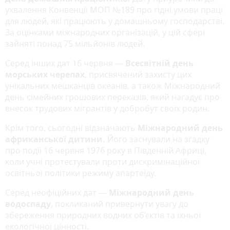
ухвалення Конвенції МОП №189 про гідні умови праці
для людей, які працюють у домашньому господарстві.
За оцінками міжнародних організацій, у цій сфері
зайняті понад 75 мільйонів людей.
Серед інших дат 16 червня —
Всесвітній день
морських черепах
, присвячений захисту цих
унікальних мешканців океанів, а також Міжнародний
день сімейних грошових переказів, який нагадує про
внесок трудових мігрантів у добробут своїх родин.
Крім того, сьогодні відзначають
Міжнародний день
африканської дитини.
Його заснували на згадку
про події 16 червня 1976 року в Південній Африці,
коли учні протестували проти дискримінаційної
освітньої політики режиму апартеїду.
Серед неофіційних дат —
Міжнародний день
водоспаду
, покликаний привернути увагу до
збереження природних водних об’єктів та їхньої
екологічної цінності.