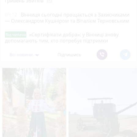
гривень збитків
photo_camera
09:12
Вінниця сьогодні прощається з Захисниками
— Олександром Кушніром та Віталієм Терновським
«Сертифікати добра»: у Вінниці знову
Від читача
допомагають тим, хто потребує підтримки
Всі новини
Підпишись