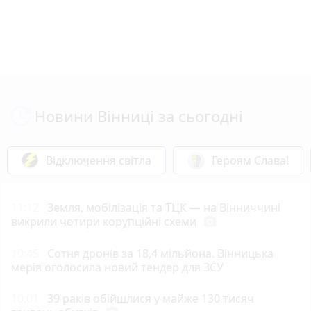
Новини Вінниці за сьогодні
Відключення світла
Героям Слава!
11:12
Земля, мобілізація та ТЦК — на Вінниччині
викрили чотири корупційні схеми
photo_camera
10:45
Сотня дронів за 18,4 мільйона. Вінницька
мерія оголосила новий тендер для ЗСУ
10:01
39 раків обійшлися у майже 130 тисяч