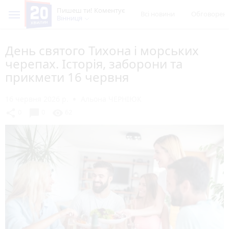
Пишеш ти! Коментує
Всі новини
Обговорен
Вінниця
День святого Тихона і морських
черепах. Історія, заборони та
прикмети 16 червня
16 червня 2026 р.
Альона ЧЕРНІЮК
chat_bubble
share
visibility
0
0
62