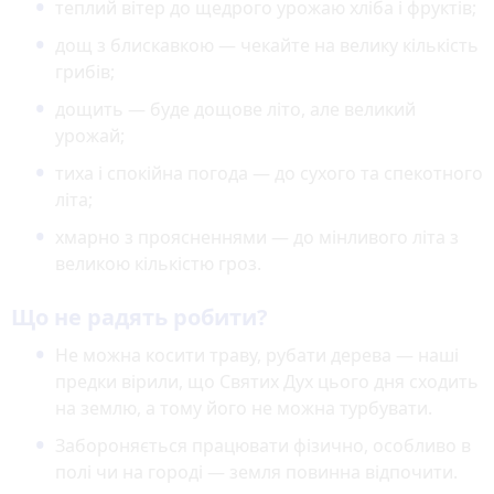
теплий вітер до щедрого урожаю хліба і фруктів;
дощ з блискавкою — чекайте на велику кількість
грибів;
дощить — буде дощове літо, але великий
урожай;
тиха і спокійна погода — до сухого та спекотного
літа;
хмарно з проясненнями — до мінливого літа з
великою кількістю гроз.
Що не радять робити?
Не можна косити траву, рубати дерева — наші
предки вірили, що Святих Дух цього дня сходить
на землю, а тому його не можна турбувати.
Забороняється працювати фізично, особливо в
полі чи на городі — земля повинна відпочити.