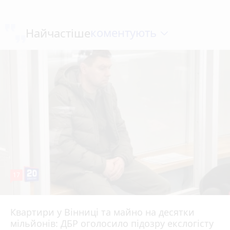
коментують
Найчастіше
17
Квартири у Вінниці та майно на десятки
6 серпня 2026 р.
мільйонів: ДБР оголосило підозру екслогісту