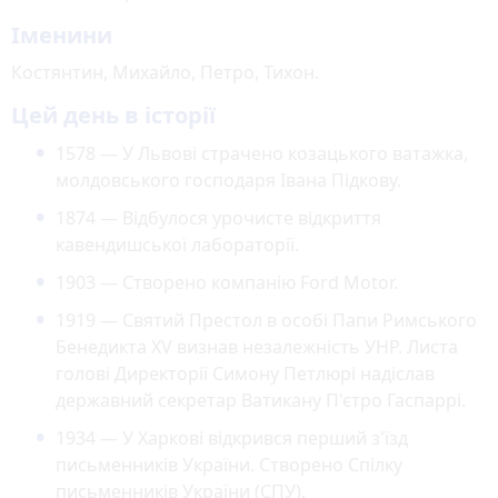
Іменини
Костянтин, Михайло, Петро, Тихон.
Цей день в історії
1578 — У Львові страчено козацького ватажка,
молдовського господаря Івана Підкову.
1874 — Відбулося урочисте відкриття
кавендишської лабораторії.
1903 — Створено компанію Ford Motor.
1919 — Святий Престол в особі Папи Римського
Бенедикта XV визнав незалежність УНР. Листа
голові Директорії Симону Петлюрі надіслав
державний секретар Ватикану П'єтро Гаспаррі.
1934 — У Харкові відкрився перший з'їзд
письменників України. Створено Спілку
письменників України (СПУ).