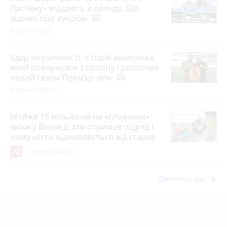
Ластівку» віддають в оренду. Що
відомо про аукціон
photo_camera
Вчора о 12:56
Удар незламності: історія захисника,
який повернувся з полону і розпочав
новий сезон Прем’єр-ліги
photo_camera
6 серпня 2026 р.
Майже 15 мільйонів на «плаваючі»
люки у Вінниці: хто отримав підряд і
чому місто відмовляється від старих
12
6 серпня 2026 р.
keyboard_arrow_right
Дивитись ще