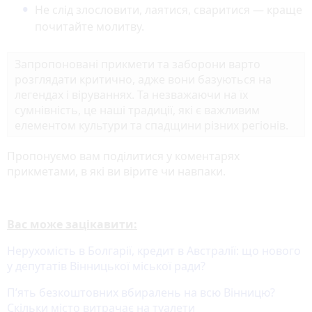
Не слід злословити, лаятися, сваритися — краще
почитайте молитву.
Запропоновані прикмети та заборони варто
розглядати критично, адже вони базуються на
легендах і віруваннях. Та незважаючи на їх
сумнівність, це наші традиції, які є важливим
елементом культури та спадщини різних регіонів.
Пропонуємо вам поділитися у коментарях
прикметами, в які ви вірите чи навпаки.
Вас може зацікавити:
Нерухомість в Болгарії, кредит в Австралії: що нового
у депутатів Вінницької міської ради?
П’ять безкоштовних вбиралень на всю Вінницю?
Скільки місто витрачає на туалети