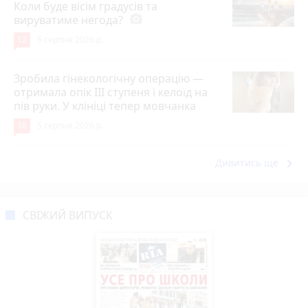
Коли буде вісім градусів та
вируватиме негода?
photo_camera
12
6 серпня 2026 р.
Зробила гінекологічну операцію —
отримала опік ІІІ ступеня і келоїд на
пів руки. У клініці тепер мовчанка
10
5 серпня 2026 р.
keyboard_arrow_right
Дивитись ще
СВІЖИЙ ВИПУСК