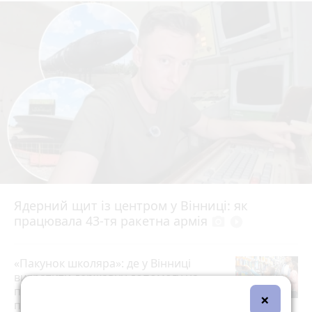
Ядерний щит із центром у Вінниці: як
працювала 43-тя ракетна армія
photo_camera
play_circle_filled
«Пакунок школяра»: де у Вінниці
витратити державну допомогу на
підготовку до школи (партнерський
×
проєкт)