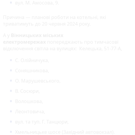
вул. М. Амосова, 9.
Причина — планові роботи на котельні, які
триватимуть до 20 червня 2024 року.
А у
Вінницьких міських
електромережах
попереджають про тимчасові
відключення світла на вулицях: Келецька, 51-77-А,
С. Олійничука,
Соняшникова,
О. Марушевського,
В. Сосюри,
Волошкова,
Леонтовича,
вул. та туп. Г. Танцюри,
Хмельницьке шосе (Західний автовокзал).