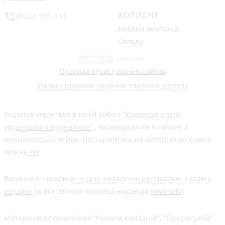
КОРИСНЕ
phone_in_talk
(0432) 555 -111
Новини компаній
Огляди
Правила користування сайтом
Умови і правила надання платного доступу
Редакція керується в своїй роботі
"Кодексом етики
українського журналіста"
, затвердженим Комісією з
журналістської етики. Поскаржитись на матеріал до Комісії
можна
тут
Видання є членом
Асоціації Незалежні регіональні видавці
України
та Всесвітньої асоціації видавців
WAN-IFRA
Матеріали з позначками "Новини компаній", "Прес-служба",