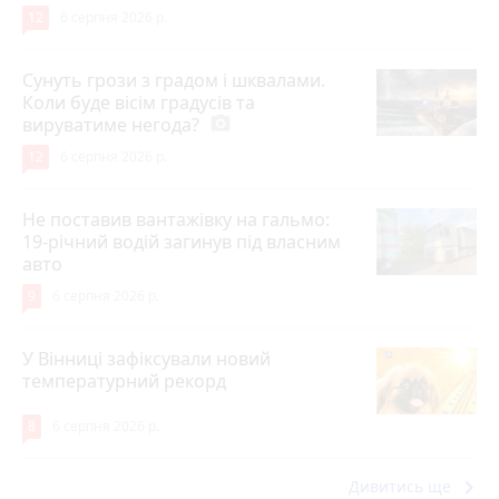
12
6 серпня 2026 р.
Сунуть грози з градом і шквалами.
Коли буде вісім градусів та
вируватиме негода?
photo_camera
12
6 серпня 2026 р.
Не поставив вантажівку на гальмо:
19-річний водій загинув під власним
авто
9
6 серпня 2026 р.
У Вінниці зафіксували новий
температурний рекорд
8
6 серпня 2026 р.
keyboard_arrow_right
Дивитись ще