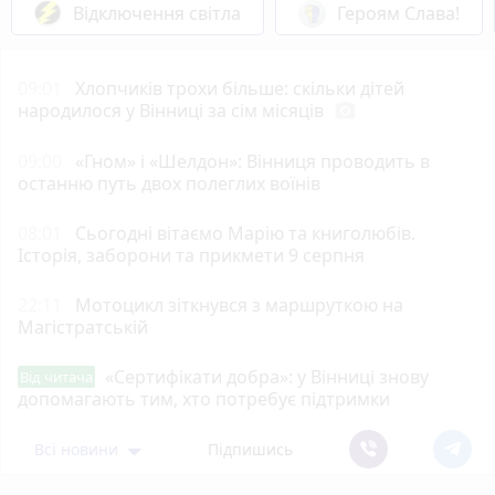
Відключення світла
Героям Слава!
09:01
Хлопчиків трохи більше: скільки дітей
народилося у Вінниці за сім місяців
photo_camera
09:00
«Гном» і «Шелдон»: Вінниця проводить в
останню путь двох полеглих воїнів
08:01
Сьогодні вітаємо Марію та книголюбів.
Історія, заборони та прикмети 9 серпня
22:11
Мотоцикл зіткнувся з маршруткою на
Магістратській
«Сертифікати добра»: у Вінниці знову
Від читача
допомагають тим, хто потребує підтримки
Всі новини
Підпишись