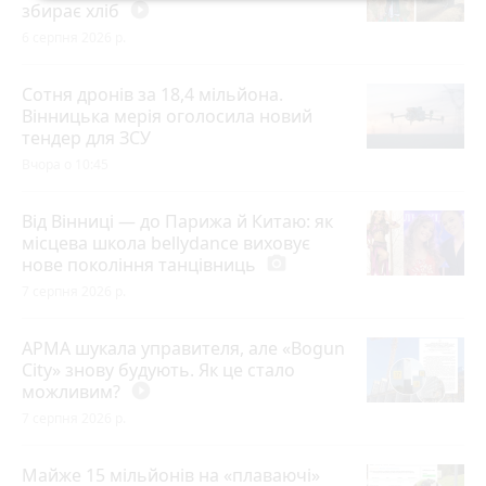
збирає хліб
play_circle_filled
6 серпня 2026 р.
Сотня дронів за 18,4 мільйона.
Вінницька мерія оголосила новий
тендер для ЗСУ
Вчора о 10:45
Від Вінниці — до Парижа й Китаю: як
місцева школа bellydance виховує
нове покоління танцівниць
photo_camera
7 серпня 2026 р.
АРМА шукала управителя, але «Bogun
City» знову будують. Як це стало
можливим?
play_circle_filled
7 серпня 2026 р.
Майже 15 мільйонів на «плаваючі»