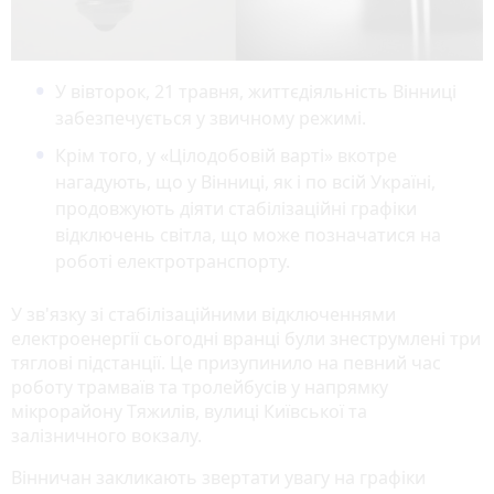
У вівторок, 21 травня, життєдіяльність Вінниці
забезпечується у звичному режимі.
Крім того, у «Цілодобовій варті» вкотре
нагадують, що у Вінниці, як і по всій Україні,
продовжують діяти стабілізаційні графіки
відключень світла, що може позначатися на
роботі електротранспорту.
У зв'язку зі стабілізаційними відключеннями
електроенергії сьогодні вранці були знеструмлені три
тяглові підстанції. Це призупинило на певний час
роботу трамваїв та тролейбусів у напрямку
мікрорайону Тяжилів, вулиці Київської та
залізничного вокзалу.
Вінничан закликають звертати увагу на графіки