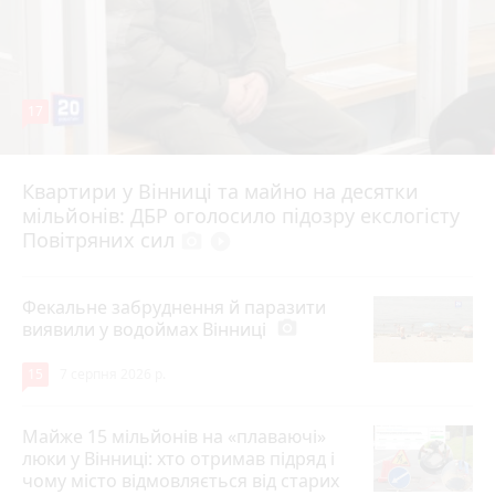
17
Квартири у Вінниці та майно на десятки
6 серпня 2026 р.
мільйонів: ДБР оголосило підозру екслогісту
Повітряних сил
photo_camera
play_circle_filled
Фекальне забруднення й паразити
виявили у водоймах Вінниці
photo_camera
15
7 серпня 2026 р.
Майже 15 мільйонів на «плаваючі»
люки у Вінниці: хто отримав підряд і
чому місто відмовляється від старих