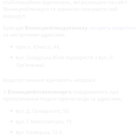
стабілізаційних відключень, які розміщені на сайті
Вінницяобленерго та завчасно планувати свій
маршрут.
Бригади
Вінницяоблводоканалу
лагодять водогони
за наступними адресами:
просп. Юності, 44,
вул. Складська (біля перехрестя з вул. Л.
Лук'яненка).
Водопостачання відновлять невдовзі.
У
Вінницяоблтеплоенерго
повідомляють про
призупинення подачі гарячої води за адресами:
вул. Д. Галицького, 50,
вул. І. Миколайчука, 19,
вул. Келецька, 12-А,