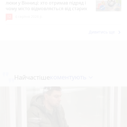
люки у Вінниці: хто отримав підряд і
чому місто відмовляється від старих
12
6 серпня 2026 р.
keyboard_arrow_right
Дивитись ще
коментують
Найчастіше