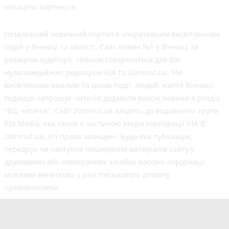
позицією партнерів
Незалежний новинний портал з оперативним висвітленням
подій у Вінниці та області. Сайт новин №1 у Вінниці за
розміром аудиторії. Новини створюються для Вас
мультимедійною редакцією RIA та 20minut.ua. Ми
висвітлюємо важливі та цікаві події, людей, життя Вінниці.
Редакція запрошує читачів додавати власні новини в розділ
"Від читачів". Сайт 20minut.ua входить до видавничої групи
RIA Media, яка також є частиною Медіа корпорації RIA ©
20minut.ua. Усі права захищені. Будь-яка публiкацiя,
передрук чи наступне поширення матеріалів сайту у
друкованих або електронних засобах масової інформації
можлива винятково у разі письмового дозволу
правовласника.
©2017-2025 20minut.ua
вул. Ширшова, буд. 3-а, м. Вінниця, 21032
[email protected]