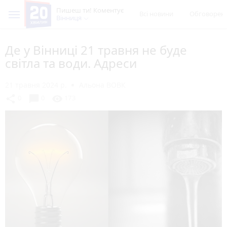
Пишеш ти! Коментує
Всі новини
Обговорен
Вінниця
Де у Вінниці 21 травня не буде
світла та води. Адреси
21 травня 2024 р.
Альона ВОВК
chat_bubble
share
visibility
0
0
173