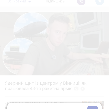
Всі новини
Підпишись
Ядерний щит із центром у Вінниці: як
працювала 43-тя ракетна армія
photo_camera
play_circle_filled
«Пакунок школяра»: де у Вінниці
витратити державну допомогу на