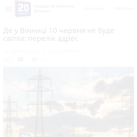
Пишеш ти! Коментує
Всі новини
Обговорен
Вінниця
Де у Вінниці 10 червня не буде
світла: перелік адрес
10 червня 2026 р.
Марія ЛЄХОВА
chat_bubble
share
visibility
0
0
112