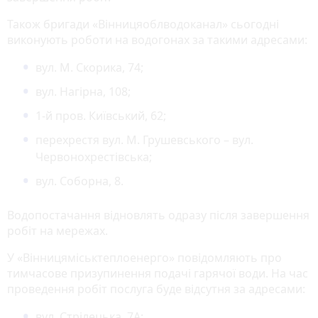
Також бригади «Вінницяоблводоканал» сьогодні
виконують роботи на водогонах за такими адресами:
вул. М. Скорика, 74;
вул. Нагірна, 108;
1-й пров. Київський, 62;
перехрестя вул. М. Грушевського – вул.
Червонохрестівська;
вул. Соборна, 8.
Водопостачання відновлять одразу після завершення
робіт на мережах.
У «Вінницяміськтеплоенерго» повідомляють про
тимчасове призупинення подачі гарячої води. На час
проведення робіт послуга буде відсутня за адресами:
вул. Стрілецька, 7А;