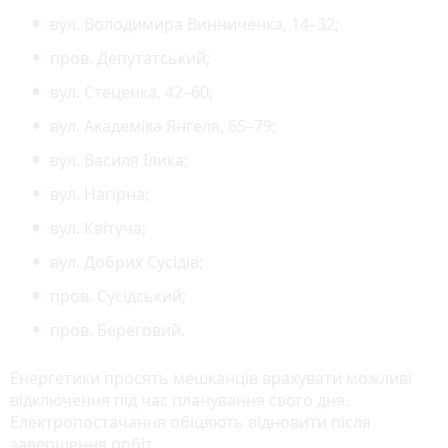
вул. Володимира Винниченка, 14–32;
пров. Депутатський;
вул. Стеценка, 42–60;
вул. Академіка Янгеля, 65–79;
вул. Василя Ілика;
вул. Нагірна;
вул. Квітуча;
вул. Добрих Сусідів;
пров. Сусідський;
пров. Береговий.
Енергетики просять мешканців врахувати можливі
відключення під час планування свого дня.
Електропостачання обіцяють відновити після
завершення робіт.