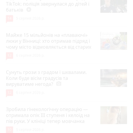
TikTok: поліція звернулася до дітей і
батьків
play_circle_filled
14
5 серпня 2026 р.
Майже 15 мільйонів на «плаваючі»
люки у Вінниці: хто отримав підряд і
чому місто відмовляється від старих
12
6 серпня 2026 р.
Сунуть грози з градом і шквалами.
Коли буде вісім градусів та
вируватиме негода?
photo_camera
12
6 серпня 2026 р.
Зробила гінекологічну операцію —
отримала опік ІІІ ступеня і келоїд на
пів руки. У клініці тепер мовчанка
10
5 серпня 2026 р.