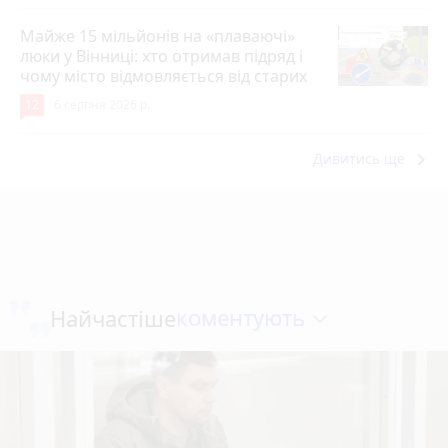
Майже 15 мільйонів на «плаваючі»
люки у Вінниці: хто отримав підряд і
чому місто відмовляється від старих
12
6 серпня 2026 р.
keyboard_arrow_right
Дивитись ще
коментують
Найчастіше