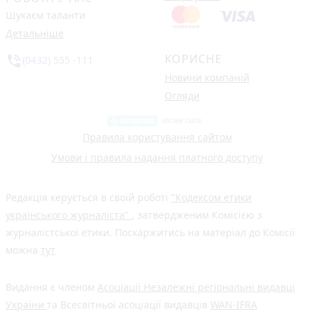
Шукаєм таланти
Детальніше
КОРИСНЕ
phone_in_talk
(0432) 555 -111
Новини компаній
Огляди
Правила користування сайтом
Умови і правила надання платного доступу
Редакція керується в своїй роботі
"Кодексом етики
українського журналіста"
, затвердженим Комісією з
журналістської етики. Поскаржитись на матеріал до Комісії
можна
тут
Видання є членом
Асоціації Незалежні регіональні видавці
України
та Всесвітньої асоціації видавців
WAN-IFRA