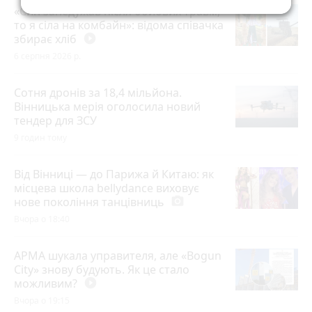
«Син занедужав після бойових травм,
то я сіла на комбайн»: відома співачка
збирає хліб
play_circle_filled
6 серпня 2026 р.
Сотня дронів за 18,4 мільйона.
Вінницька мерія оголосила новий
тендер для ЗСУ
9 годин тому
Від Вінниці — до Парижа й Китаю: як
місцева школа bellydance виховує
нове покоління танцівниць
photo_camera
Вчора о 18:40
АРМА шукала управителя, але «Bogun
City» знову будують. Як це стало
можливим?
play_circle_filled
Вчора о 19:15