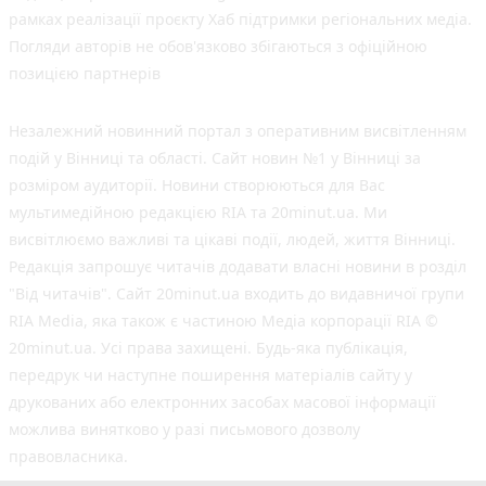
рамках реалізації проєкту Хаб підтримки регіональних медіа.
Погляди авторів не обов'язково збігаються з офіційною
позицією партнерів
Незалежний новинний портал з оперативним висвітленням
подій у Вінниці та області. Сайт новин №1 у Вінниці за
розміром аудиторії. Новини створюються для Вас
мультимедійною редакцією RIA та 20minut.ua. Ми
висвітлюємо важливі та цікаві події, людей, життя Вінниці.
Редакція запрошує читачів додавати власні новини в розділ
"Від читачів". Сайт 20minut.ua входить до видавничої групи
RIA Media, яка також є частиною Медіа корпорації RIA ©
20minut.ua. Усі права захищені. Будь-яка публiкацiя,
передрук чи наступне поширення матеріалів сайту у
друкованих або електронних засобах масової інформації
можлива винятково у разі письмового дозволу
правовласника.