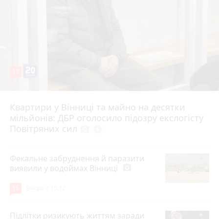
17
Квартири у Вінниці та майно на десятки
6 серпня 2026 р.
мільйонів: ДБР оголосило підозру екслогісту
Повітряних сил
photo_camera
play_circle_filled
Фекальне забруднення й паразити
виявили у водоймах Вінниці
photo_camera
15
Вчора о 15:12
Підлітки ризикують життям заради