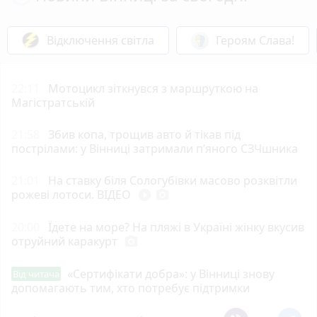
Відключення світла
Героям Слава!
22:11
Мотоцикл зіткнувся з маршруткою на
Магістратській
21:58
Збив копа, трощив авто й тікав під
пострілами: у Вінниці затримали п’яного СЗЧшника
21:01
На ставку біля Сологубівки масово розквітли
рожеві лотоси. ВІДЕО
play_circle_filled
photo_camera
20:00
Їдете на море? На пляжі в Україні жінку вкусив
отруйний каракурт
photo_camera
«Сертифікати добра»: у Вінниці знову
Від читача
допомагають тим, хто потребує підтримки