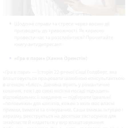
Щоденні справи та стреси через воєнні дії
призводять до тривожності. Як корисно
провести час та розслабитися? Прочитайте
книгу-антидепресант.
«Гра в пари» (Ханна Оренстін)
«Гра в пари» — історія 22-річної Саші Голдберг, яка
влаштовується працювати шлюбною консультанткою
в агенцію «Блісс». Дівчина вірить у романтичне
кохання, тож і до своєї місії на посаді підходить
відповідально: її завдання — підбирати ідеальні
«половинки» для клієнтів, кожен з яких має власні
примхи, вимоги та очікування. Саша вмикає інтуїцію і
харизму, реєструється на десятках застосунків для
знайомств й кидається у вир влаштовування