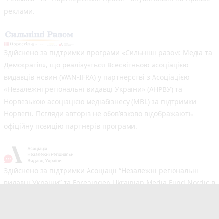
реклами.
Здійснено за підтримки програми «Сильніші разом: Медіа та
Демократія», що реалізується Всесвітньою асоціацією
видавців новин (WAN-IFRA) у партнерстві з Асоціацією
«Незалежні регіональні видавці України» (АНРВУ) та
Норвезькою асоціацією медіабізнесу (MBL) за підтримки
Норвегії. Погляди авторів не обов’язково відображають
офіційну позицію партнерів програми.
Здійснено за підтримки Асоціації “Незалежні регіональні
видавці України” та Foreningen Ukrainian Media Fund Nordic в
рамках реалізації проєкту Хаб підтримки регіональних медіа.
Погляди авторів не обов'язково збігаються з офіційною