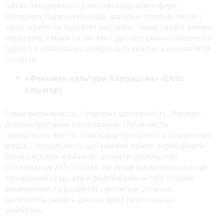
читач занурюється у неповторну атмосферу
затишних паризьких кафе, відчуває гомін вуличок і
тишу музеїв та художніх виставок, гамір і азарт кінних
перегонів, смаки та запахи і дух нестримної творчості
одного з найкращих американських письменників XX
століття.
«Феномен культури Кардаш'ян» (Елліс
Кешмор)
Гомосексуальність. Гендерна ідентичність. Расизм.
Демонстративне споживання. Публічність
приватного життя. Повсюдна присутність соціальних
медіа... Актуальність цієї книжки важко переоцінити.
Вона охоплює майже всі аспекти суспільства
споживання XXI століття, не лише висвітлюючи їхній
теперішній стан, але й розповідаючи про історію
виникнення та розвиток протягом останніх
десятиліть і навіть даючи деякі прогнози на
майбутнє.