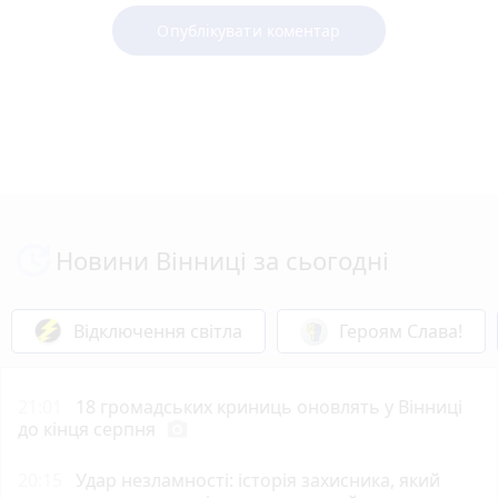
Опублікувати коментар
Новини Вінниці за сьогодні
Відключення світла
Героям Слава!
21:01
18 громадських криниць оновлять у Вінниці
до кінця серпня
photo_camera
20:15
Удар незламності: історія захисника, який