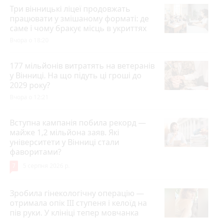
Три вінницькі ліцеї продовжать
працювати у змішаному форматі: де
саме і чому бракує місць в укриттях
Вчора о 18:20
177 мільйонів витратять на ветеранів
у Вінниці. На що підуть ці гроші до
2029 року?
Вчора о 12:21
Вступна кампанія побила рекорд —
майже 1,2 мільйона заяв. Які
університети у Вінниці стали
фаворитами?
7
5 серпня 2026 р.
Зробила гінекологічну операцію —
отримала опік ІІІ ступеня і келоїд на
пів руки. У клініці тепер мовчанка