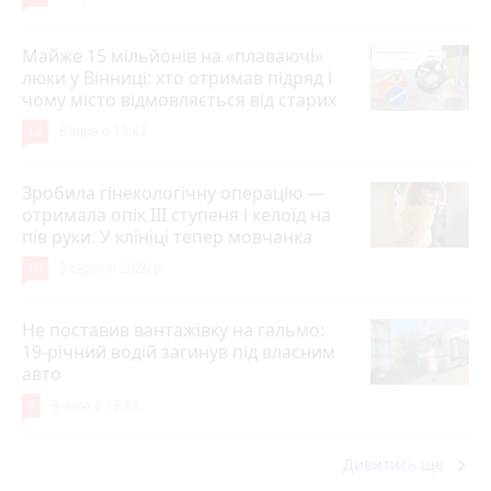
Майже 15 мільйонів на «плаваючі»
люки у Вінниці: хто отримав підряд і
чому місто відмовляється від старих
12
Вчора о 13:42
Зробила гінекологічну операцію —
отримала опік ІІІ ступеня і келоїд на
пів руки. У клініці тепер мовчанка
10
5 серпня 2026 р.
Не поставив вантажівку на гальмо:
19-річний водій загинув під власним
авто
9
Вчора о 13:13
keyboard_arrow_right
Дивитись ще