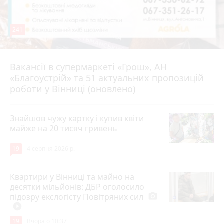
241
Вакансії в супермаркеті «Грош», АН
4 серпня 2026 р.
«Благоустрій» та 51 актуальних пропозицій
роботи у Вінниці (оновлено)
Знайшов чужу картку і купив квіти
майже на 20 тисяч гривень
19
4 серпня 2026 р.
Квартири у Вінниці та майно на
десятки мільйонів: ДБР оголосило
підозру екслогісту Повітряних сил
photo_camera
play_circle_filled
19
Вчора о 10:37