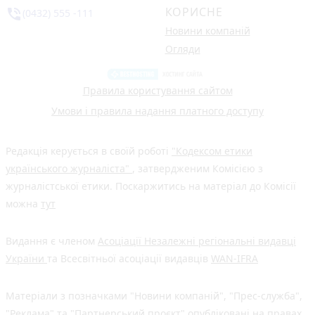
КОРИСНЕ
phone_in_talk
(0432) 555 -111
Новини компаній
Огляди
Правила користування сайтом
Умови і правила надання платного доступу
Редакція керується в своїй роботі
"Кодексом етики
українського журналіста"
, затвердженим Комісією з
журналістської етики. Поскаржитись на матеріал до Комісії
можна
тут
Видання є членом
Асоціації Незалежні регіональні видавці
України
та Всесвітньої асоціації видавців
WAN-IFRA
Матеріали з позначками "Новини компаній", "Прес-служба",
"Реклама" та "Партнерський проєкт" опубліковані на правах