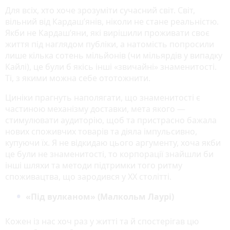
Для всіх, хто хоче зрозуміти сучасний світ. Світ,
вільний від Кардаш’янів, ніколи не стане реальністю.
Якби не Кардаш’яни, які вирішили проживати своє
життя під наглядом публіки, а натомість попросили
лише кілька сотень мільйонів (чи мільярдів у випадку
Кайлі), це були б якісь інші «звичайні» знаменитості.
Ті, з якими можна себе ототожнити.
Циніки прагнуть наполягати, що знаменитості є
частиною механізму доставки, мета якого —
стимулювати аудиторію, щоб та пристрасно бажала
нових споживчих товарів та діяла імпульсивно,
купуючи їх. Я не відкидаю цього аргументу, хоча якби
це були не знаменитості, то корпорації знайшли би
інші шляхи та методи підтримки того ритму
споживацтва, що зародився у XX столітті.
«Під вулканом» (Малкольм Лаурі)
Кожен із нас хоч раз у житті та й спостерігав цю