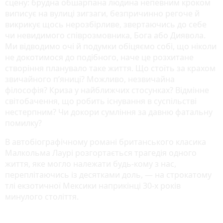
сцену: брудна обшарпана людина непевним кроком
виписує на вулиці зигзаги, безпричинно регоче й
викрикує щось нерозбірливе, звертаючись до себе
чи невидимого співрозмовника, Бога або Диявола.
Ми відводимо очі й подумки обіцяємо собі, що ніколи
не докотимося до подібного, наче це розхитане
створіння планувало таке життя. Що стоїть за крахом
звичайного п’яниці? Можливо, незвичайна
філософія? Криза у найближчих стосунках? Відмінне
світобачення, що робить існування в суспільстві
нестерпним? Чи докори сумління за давню фатальну
помилку?
В автобіографічному романі британського класика
Малкольма Лаурі розгортається трагедія одного
життя, яке могло належати будь-кому з нас,
переплітаючись із десятками доль, — на строкатому
тлі екзотичної Мексики наприкінці 30-х років
минулого століття.