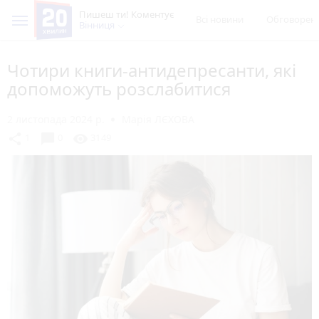
Пишеш ти! Коментує
Всі новини
Обговорен
Вінниця
Чотири книги-антидепресанти, які
допоможуть розслабитися
2 листопада 2024 р.
Марія ЛЄХОВА
chat_bubble
share
visibility
1
0
3149