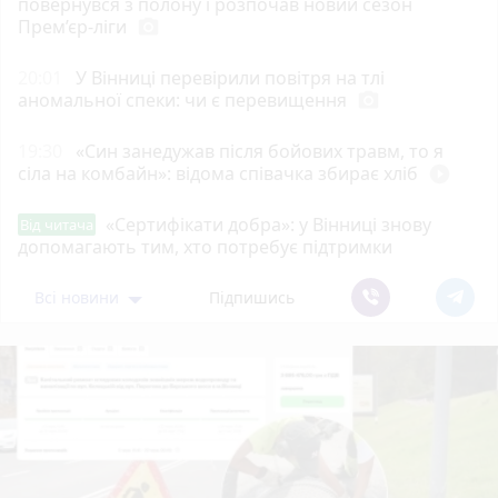
повернувся з полону і розпочав новий сезон
Прем’єр-ліги
photo_camera
20:01
У Вінниці перевірили повітря на тлі
аномальної спеки: чи є перевищення
photo_camera
19:30
«Син занедужав після бойових травм, то я
сіла на комбайн»: відома співачка збирає хліб
play_circle_filled
«Сертифікати добра»: у Вінниці знову
Від читача
допомагають тим, хто потребує підтримки
Всі новини
Підпишись