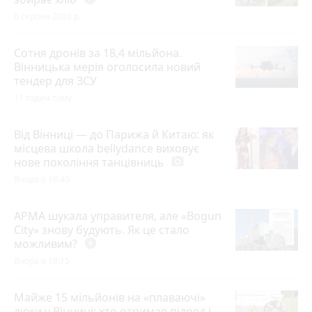
6 серпня 2026 р.
Сотня дронів за 18,4 мільйона.
Вінницька мерія оголосила новий
тендер для ЗСУ
11 годин тому
Від Вінниці — до Парижа й Китаю: як
місцева школа bellydance виховує
нове покоління танцівниць
photo_camera
Вчора о 18:40
АРМА шукала управителя, але «Bogun
City» знову будують. Як це стало
можливим?
play_circle_filled
Вчора о 19:15
Майже 15 мільйонів на «плаваючі»
люки у Вінниці: хто отримав підряд і