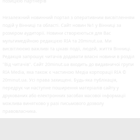
позицією партнерів
Незалежний новинний портал з оперативним висвітленням
подій у Вінниці та області. Сайт новин №1 у Вінниці за
розміром аудиторії. Новини створюються для Вас
мультимедійною редакцією RIA та 20minut.ua. Ми
висвітлюємо важливі та цікаві події, людей, життя Вінниці.
Редакція запрошує читачів додавати власні новини в розділ
"Від читачів". Сайт 20minut.ua входить до видавничої групи
RIA Media, яка також є частиною Медіа корпорації RIA ©
20minut.ua. Усі права захищені. Будь-яка публiкацiя,
передрук чи наступне поширення матеріалів сайту у
друкованих або електронних засобах масової інформації
можлива винятково у разі письмового дозволу
правовласника.
©2017-2025 20minut.ua
вул. Ширшова, буд. 3-а, м. Вінниця, 21032
[email protected]