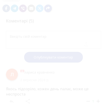
Коментарі (5)
Опублікувати коментар
лариса кравченко
2 вересня 2024 р.
Якось підозріло, кожен день палає, може це
неспроста
reply
share
remove
add
1