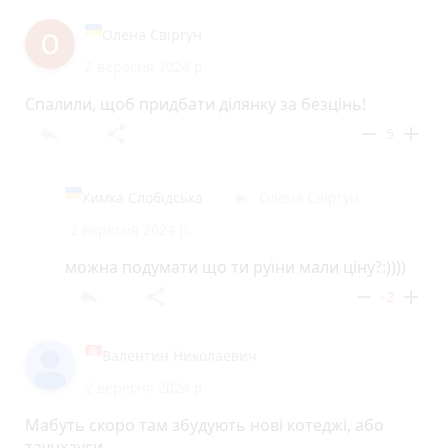
Олена Свіргун
2 вересня 2024 р.
Спалили, щоб придбати ділянку за безцінь!
reply
share
remove
add
5
Химка Слобідська
Олена Свіргун
reply
2 вересня 2024 р.
можна подумати що ти руїни мали ціну?:))))
reply
share
remove
add
-2
Валентин Николаевич
2 вересня 2024 р.
Мабуть скоро там збудують нові котеджі, або
таунхауси