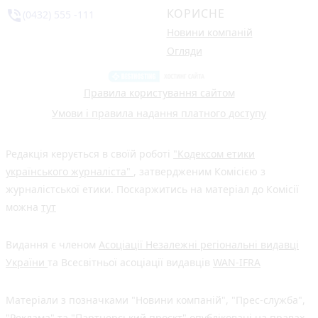
КОРИСНЕ
phone_in_talk
(0432) 555 -111
Новини компаній
Огляди
Правила користування сайтом
Умови і правила надання платного доступу
Редакція керується в своїй роботі
"Кодексом етики
українського журналіста"
, затвердженим Комісією з
журналістської етики. Поскаржитись на матеріал до Комісії
можна
тут
Видання є членом
Асоціації Незалежні регіональні видавці
України
та Всесвітньої асоціації видавців
WAN-IFRA
Матеріали з позначками "Новини компаній", "Прес-служба",
"Реклама" та "Партнерський проєкт" опубліковані на правах