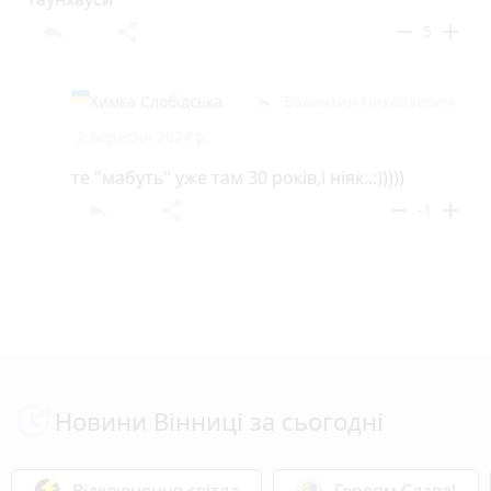
reply
share
remove
add
5
Химка Слобідська
Валентин Николаевич
reply
2 вересня 2024 р.
те "мабуть" уже там 30 років,і ніяк..:)))))
reply
share
remove
add
-1
Новини Вінниці за сьогодні
Відключення світла
Героям Слава!