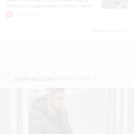
чому місто відмовляється від старих
12
6 серпня 2026 р.
keyboard_arrow_right
Дивитись ще
коментують
Найчастіше