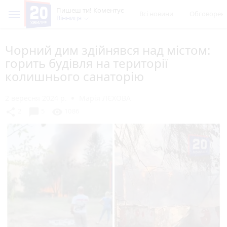
Пишеш ти! Коментує
Всі новини
Обговорен
Вінниця
Чорний дим здійнявся над містом:
горить будівля на території
колишнього санаторію
2 вересня 2024 р.
Марія ЛЄХОВА
chat_bubble
share
visibility
2
5
1086