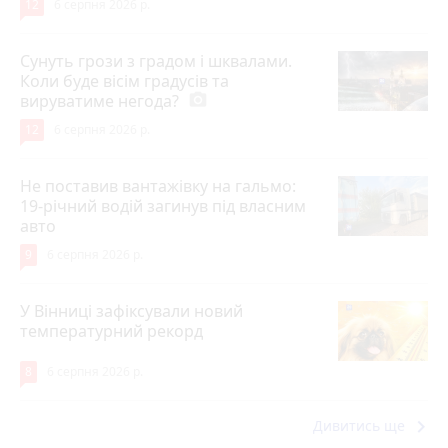
12
6 серпня 2026 р.
Сунуть грози з градом і шквалами.
Коли буде вісім градусів та
вируватиме негода?
photo_camera
12
6 серпня 2026 р.
Не поставив вантажівку на гальмо:
19-річний водій загинув під власним
авто
9
6 серпня 2026 р.
У Вінниці зафіксували новий
температурний рекорд
8
6 серпня 2026 р.
keyboard_arrow_right
Дивитись ще