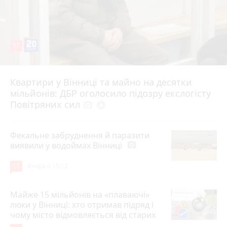
17
Квартири у Вінниці та майно на десятки
6 серпня 2026 р.
мільйонів: ДБР оголосило підозру екслогісту
Повітряних сил
photo_camera
play_circle_filled
Фекальне забруднення й паразити
виявили у водоймах Вінниці
photo_camera
15
Вчора о 15:12
Майже 15 мільйонів на «плаваючі»
люки у Вінниці: хто отримав підряд і
чому місто відмовляється від старих