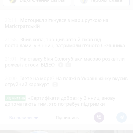
22:11
Мотоцикл зіткнувся з маршруткою на
Магістратській
21:58
Збив копа, трощив авто й тікав під
пострілами: у Вінниці затримали п’яного СЗЧшника
21:01
На ставку біля Сологубівки масово розквітли
рожеві лотоси. ВІДЕО
play_circle_filled
photo_camera
20:00
Їдете на море? На пляжі в Україні жінку вкусив
отруйний каракурт
photo_camera
«Сертифікати добра»: у Вінниці знову
Від читача
допомагають тим, хто потребує підтримки
Всі новини
Підпишись