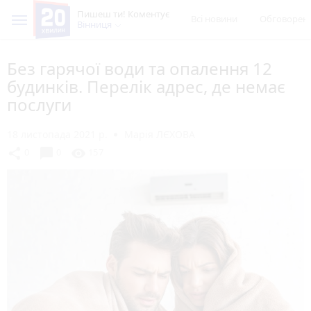
Пишеш ти! Коментує
Всі новини
Обговорен
Вінниця
Без гарячої води та опалення 12
будинків. Перелік адрес, де немає
послуги
18 листопада 2021 р.
Марія ЛЄХОВА
chat_bubble
share
visibility
0
0
157