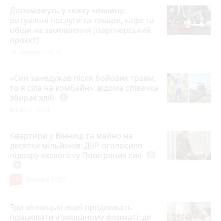
Допоможуть у тяжку хвилину:
ритуальні послуги та товари, кафе та
обіди на замовлення (партнерський
проєкт)
25 червня 2026 р.
«Син занедужав після бойових травм,
то я сіла на комбайн»: відома співачка
збирає хліб
play_circle_filled
Вчора о 19:30
Квартири у Вінниці та майно на
десятки мільйонів: ДБР оголосило
підозру екслогісту Повітряних сил
photo_camera
play_circle_filled
19
Вчора о 10:37
Три вінницькі ліцеї продовжать
працювати у змішаному форматі: де