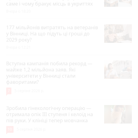
саме і чому бракує місць в укриттях
Вчора о 18:20
177 мільйонів витратять на ветеранів
у Вінниці. На що підуть ці гроші до
2029 року?
Вчора о 12:21
Вступна кампанія побила рекорд —
майже 1,2 мільйона заяв. Які
університети у Вінниці стали
фаворитами?
7
5 серпня 2026 р.
Зробила гінекологічну операцію —
отримала опік ІІІ ступеня і келоїд на
пів руки. У клініці тепер мовчанка
10
5 серпня 2026 р.