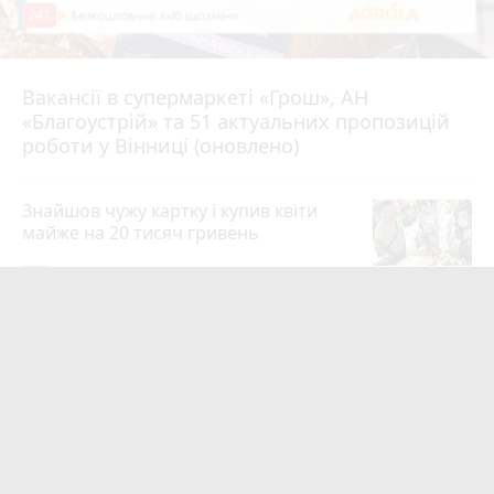
241
Вакансії в супермаркеті «Грош», АН
4 серпня 2026 р.
«Благоустрій» та 51 актуальних пропозицій
роботи у Вінниці (оновлено)
Знайшов чужу картку і купив квіти
майже на 20 тисяч гривень
19
4 серпня 2026 р.
Квартири у Вінниці та майно на
десятки мільйонів: ДБР оголосило
підозру екслогісту Повітряних сил
photo_camera
play_circle_filled
19
Вчора о 10:37