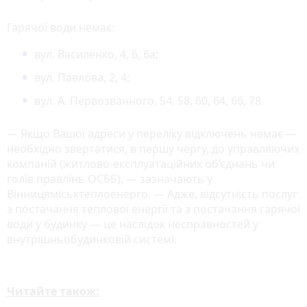
Гарячої води немає:
вул. Василенко, 4, 6, 6а;
вул. Павлова, 2, 4;
вул. А. Первозванного, 54, 58, 60, 64, 66, 78.
— Якщо Вашої адреси у переліку відключень немає —
необхідно звертатися, в першу чергу, до управляючих
компаній (житлово-експлуатаційних об’єднань чи
голів правлінь ОСББ), — зазначають у
Вінницяміськтеплоенерго. — Адже, відсутність послуг
з постачання теплової енергії та з постачання гарячої
води у будинку — це наслідок несправностей у
внутрішньобудинковій системі.
Читайте також: