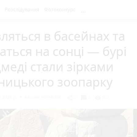
...
Розслідування
Фотоконкурс
ляться в басейнах та
аться на сонці — бурі
меді стали зірками
ницького зоопарку
 2026 р.
Альона ЧЕРНІЮК
chat_bubble
share
visibility
0
2
552