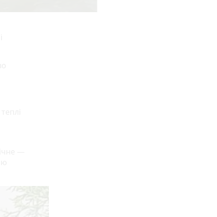
і
во
 теплі
мічне —
ою