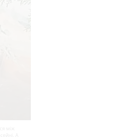
ся між
сейні. А