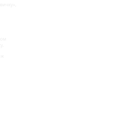
вичку»,
том
у.
ож