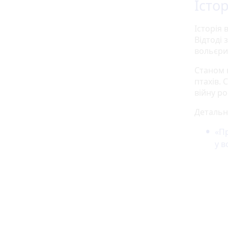
Істо
Історія 
Відтоді
вольєри
Станом н
птахів. 
війну ро
Детальн
«Пр
у в