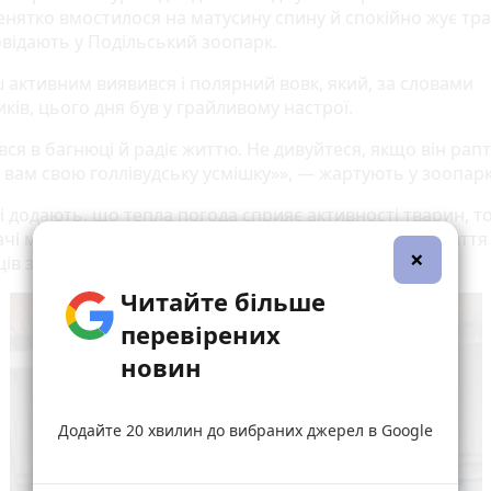
зенятко вмостилося на матусину спину й спокійно жує тра
відають у Подільський зоопарк.
 активним виявився і полярний вовк, який, за словами
ків, цього дня був у грайливому настрої.
ся в багнюці й радіє життю. Не дивуйтеся, якщо він рап
 вам свою голлівудську усмішку»», — жартують у зоопарк
і додають, що тепла погода сприяє активності тварин, т
ачі можуть спостерігати ще більше цікавих сцен із життя
×
ів зоопарку.
Читайте більше
перевірених
новин
Додайте 20 хвилин до вибраних джерел в Google