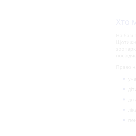
Хто 
На базі
Щотижня
зоопарк
посвідче
Право н
уча
діт
діт
лік
пен