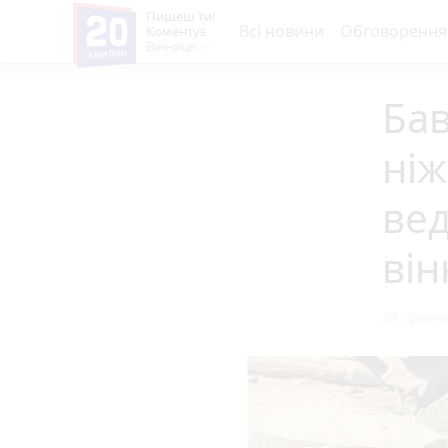
Пишеш ти!
Всі новини
Обговорення
Коментує
Вінниця
Бав
ніж
вед
він
24 травня