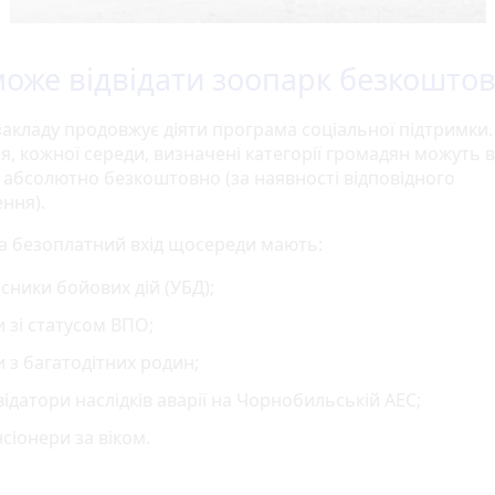
може відвідати зоопарк безкошто
 закладу продовжує діяти програма соціальної підтримки.
, кожної середи, визначені категорії громадян можуть в
 абсолютно безкоштовно (за наявності відповідного
ння).
а безоплатний вхід щосереди мають:
сники бойових дій (УБД);
и зі статусом ВПО;
и з багатодітних родин;
відатори наслідків аварії на Чорнобильській АЕС;
сіонери за віком.