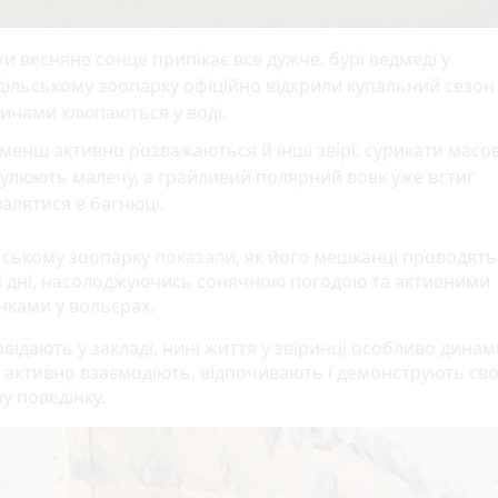
и весняне сонце припікає все дужче, бурі ведмеді у
ільському зоопарку офіційно відкрили купальний сезон 
инами хлюпаються у воді.
менш активно розважаються й інші звірі: сурикати масо
улюють малечу, а грайливий полярний вовк уже встиг
алятися в багнюці.
ьському зоопарку
показали
, як його мешканці проводять
і дні, насолоджуючись сонячною погодою та активними
нками у вольєрах.
відають у закладі, нині життя у звіринці особливо дина
 активно взаємодіють, відпочивають і демонструють св
у поведінку.