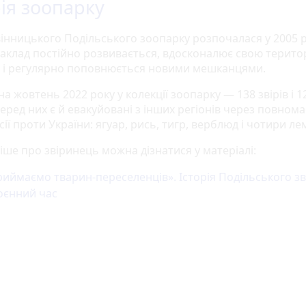
рія зоопарку
вінницького Подільського зоопарку розпочалася у 2005 р
 заклад постійно розвивається, вдосконалює свою терито
 і регулярно поповнюється новими мешканцями.
а жовтень 2022 року у колекції зоопарку — 138 звірів і 1
Серед них є й евакуйовані з інших регіонів через повно
сії проти України: ягуар, рись, тигр, верблюд і чотири ле
іше про звіринець можна дізнатися у матеріалі:
иймаємо тварин-переселенців». Історія Подільського з
оєнний час