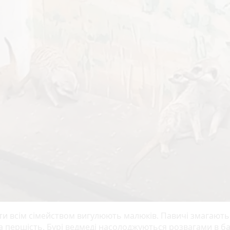
ти всім сімейством вигулюють малюків. Павичі змагають
а першість. Бурі ведмеді насолоджуються розвагами в ба