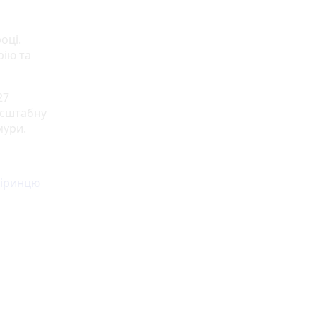
оці.
рію та
27
масштабну
мури.
віринцю