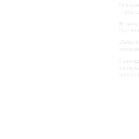
біле ко
— розпо
Не менш
працівни
«Виваляв
«покаже
У заклад
відвідув
мешканц