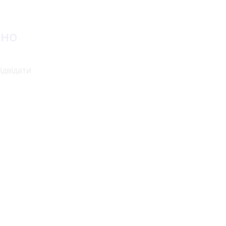
вно
ідвідати