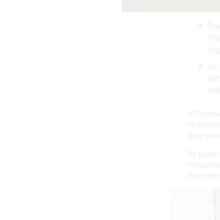
Пок
Под
год
Не 
виг
вив
У Поділ
травнев
прогуля
Як розпо
тварини
природн