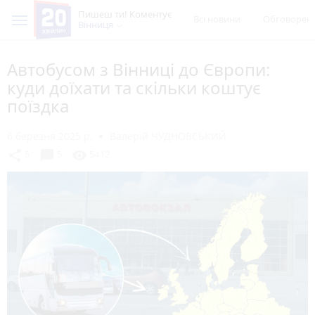
Пишеш ти! Коментує
Всі новини
Обговорен
Вінниця
Автобусом з Вінниці до Європи:
куди доїхати та скільки коштує
поїздка
6 березня 2025 р.
Валерій ЧУДНОВСЬКИЙ
chat_bubble
share
visibility
5
5
5412