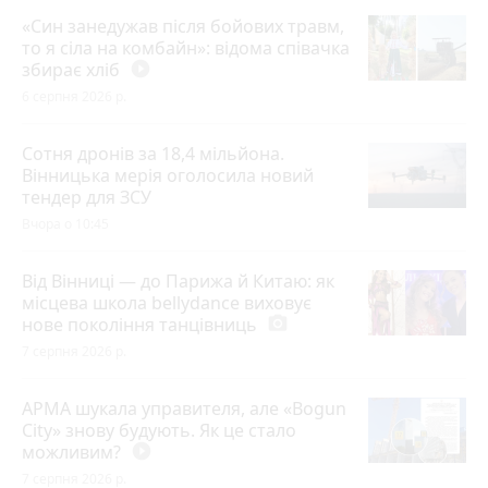
«Син занедужав після бойових травм,
то я сіла на комбайн»: відома співачка
збирає хліб
play_circle_filled
6 серпня 2026 р.
Сотня дронів за 18,4 мільйона.
Вінницька мерія оголосила новий
тендер для ЗСУ
Вчора о 10:45
Від Вінниці — до Парижа й Китаю: як
місцева школа bellydance виховує
нове покоління танцівниць
photo_camera
7 серпня 2026 р.
АРМА шукала управителя, але «Bogun
City» знову будують. Як це стало
можливим?
play_circle_filled
7 серпня 2026 р.