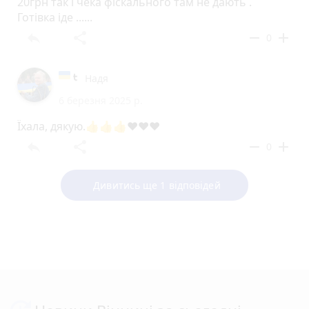
20грн так і чека фіскального там не дають .
Готівка іде ......
reply
share
remove
add
0
Надя
6 березня 2025 р.
Їхала, дякую.👍👍👍♥️♥️♥️
reply
share
remove
add
0
Дивитись ще 1 відповідей