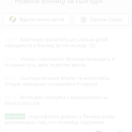
Новини Вінниці за сьогодні
Відключення світла
Героям Слава!
09:01
Хлопчиків трохи більше: скільки дітей
народилося у Вінниці за сім місяців
photo_camera
09:00
«Гном» і «Шелдон»: Вінниця проводить в
останню путь двох полеглих воїнів
08:01
Сьогодні вітаємо Марію та книголюбів.
Історія, заборони та прикмети 9 серпня
22:11
Мотоцикл зіткнувся з маршруткою на
Магістратській
«Сертифікати добра»: у Вінниці знову
Від читача
допомагають тим, хто потребує підтримки