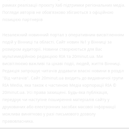
рамках реалізації проєкту Хаб підтримки регіональних медіа.
Погляди авторів не обов'язково збігаються з офіційною
позицією партнерів
Незалежний новинний портал з оперативним висвітленням
подій у Вінниці та області. Сайт новин №1 у Вінниці за
розміром аудиторії. Новини створюються для Вас
мультимедійною редакцією RIA та 20minut.ua. Ми
висвітлюємо важливі та цікаві події, людей, життя Вінниці.
Редакція запрошує читачів додавати власні новини в розділ
"Від читачів". Сайт 20minut.ua входить до видавничої групи
RIA Media, яка також є частиною Медіа корпорації RIA ©
20minut.ua. Усі права захищені. Будь-яка публiкацiя,
передрук чи наступне поширення матеріалів сайту у
друкованих або електронних засобах масової інформації
можлива винятково у разі письмового дозволу
правовласника.