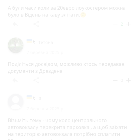
А були часи коли за 20евро лоукостером можна
було в Відень на каву злітати.🙃
reply
share
remove
add
2
Тетяна
7 березня 2025 р.
Поділіться досвідом, можливо хтось передавав
документи з Дрездена
reply
share
remove
add
0
Я
7 березня 2025 р.
Візьміть тему - чому коло центрального
автовокзалу перекрита парковка , а щоб заїхати
на територію автовокзала потрібно сплатити