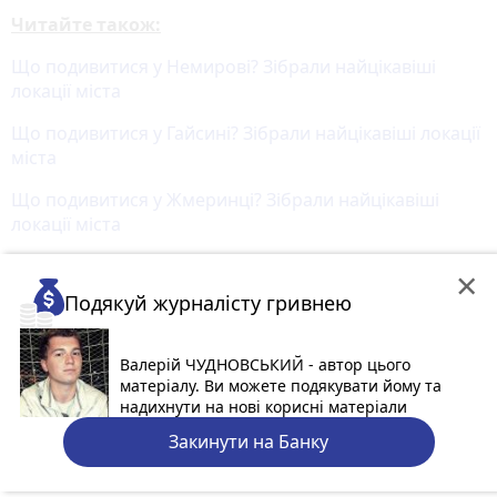
Читайте також:
Що подивитися у Немирові? Зібрали найцікавіші
локації міста
Що подивитися у Гайсині? Зібрали найцікавіші локації
міста
Що подивитися у Жмеринці? Зібрали найцікавіші
локації міста
×
Подякуй журналісту гривнею
Валерій ЧУДНОВСЬКИЙ - автор цього
матеріалу. Ви можете подякувати йому та
надихнути на нові корисні матеріали
Закинути на Банку