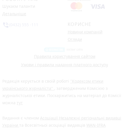
Шукаєм таланти
Детальніше
КОРИСНЕ
phone_in_talk
(0432) 555 -111
Новини компаній
Огляди
Правила користування сайтом
Умови і правила надання платного доступу
Редакція керується в своїй роботі
"Кодексом етики
українського журналіста"
, затвердженим Комісією з
журналістської етики. Поскаржитись на матеріал до Комісії
можна
тут
Видання є членом
Асоціації Незалежні регіональні видавці
України
та Всесвітньої асоціації видавців
WAN-IFRA