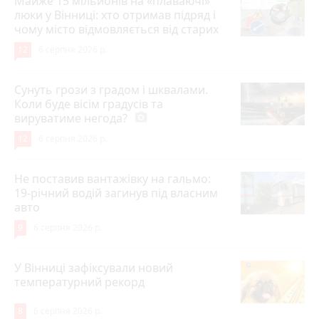
Майже 15 мільйонів на «плаваючі»
люки у Вінниці: хто отримав підряд і
чому місто відмовляється від старих
12
6 серпня 2026 р.
Сунуть грози з градом і шквалами.
Коли буде вісім градусів та
вируватиме негода?
photo_camera
12
6 серпня 2026 р.
Не поставив вантажівку на гальмо:
19-річний водій загинув під власним
авто
9
6 серпня 2026 р.
У Вінниці зафіксували новий
температурний рекорд
8
6 серпня 2026 р.