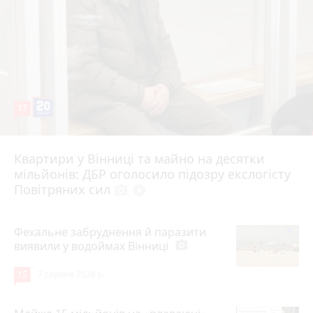
17
Квартири у Вінниці та майно на десятки
6 серпня 2026 р.
мільйонів: ДБР оголосило підозру екслогісту
Повітряних сил
photo_camera
play_circle_filled
Фекальне забруднення й паразити
виявили у водоймах Вінниці
photo_camera
15
7 серпня 2026 р.