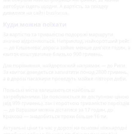
автобуси їздять щодня. А вартість за поїздку
дивилися на сайті
busfor.ua
.
Куди можна поїхати
За вартістю та тривалістю подорожі маршрути
значно відрізняються. Наприклад, найкоротший рейс
— до Кишинева: дорога займе менше дев'яти годин, а
квиток коштуватиме близько 900 гривень.
Для порівняння, найдорожчий напрямок — до Риги.
За квиток доведеться заплатити понад 2800 гривень,
а в дорозі пасажири проведуть майже півтори доби.
Польські міста залишаються найбільш
затребуваними. Це пояснюється як доступною ціною
(від 999 гривень), так і короткою тривалістю переїздів
— до Варшави можна дістатися за 17 годин, до
Кракова — знадобиться трохи більше 16-ти.
Актуальні ціни та час у дорозі на основні міжнародні