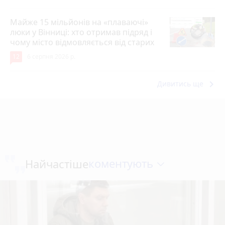
Майже 15 мільйонів на «плаваючі»
люки у Вінниці: хто отримав підряд і
чому місто відмовляється від старих
12
6 серпня 2026 р.
keyboard_arrow_right
Дивитись ще
коментують
Найчастіше