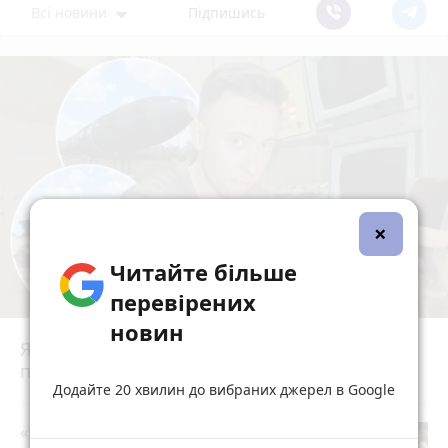
Всі новини
Підпишись
×
Читайте більше
перевірених
новин
Ядерний щит із центром у Вінниці: як
працювала 43-тя ракетна армія
photo_camera
play_circle_filled
Додайте 20 хвилин до вибраних джерел в Google
«Пакунок школяра»: де у Вінниці