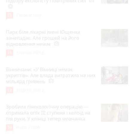
підозру екслогісту Повітряних сил
photo_camera
play_circle_filled
19
2 години тому
Парк біля лікарні імені Ющенка
занепадає. Але грошей на його
відновлення немає
photo_camera
15
3 серпня 2026 р.
Вінничани: «У Вінниці немає
укриттів». Але влада витратила на них
мільярд гривень
photo_camera
12
3 серпня 2026 р.
Зробила гінекологічну операцію —
отримала опік ІІІ ступеня і келоїд на
пів руки. У клініці тепер мовчанка
10
Вчора о 18:55