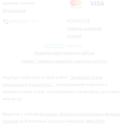
Шукаєм таланти
Детальніше
КОРИСНЕ
phone_in_talk
(0432) 555 -111
Новини компаній
Огляди
Правила користування сайтом
Умови і правила надання платного доступу
Редакція керується в своїй роботі
"Кодексом етики
українського журналіста"
, затвердженим Комісією з
журналістської етики. Поскаржитись на матеріал до Комісії
можна
тут
Видання є членом
Асоціації Незалежні регіональні видавці
України
та Всесвітньої асоціації видавців
WAN-IFRA