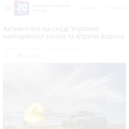
Пишеш ти! Коментує
Всі новини
Обговорен
Вінниця
Активні бої на сході України:
найгарячіші точки та втрати ворога
23 вересня 2024 р.
Альона ЧЕРНІЮК
chat_bubble
share
visibility
0
0
72