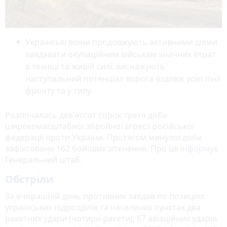
Українські воїни продовжують активними діями
завдавати окупаційним військам значних втрат
в техніці та живій силі, виснажують
наступальний потенціал ворога вздовж усієї лінії
фронту та у тилу.
Розпочалась дев’ятсот сорок третя доба
широкомасштабної збройної агресії російської
федерації проти України. Протягом минулої доби
зафіксовано 162 бойових зіткнення. Про це
інформує
Генеральний штаб.
Обстріли
За вчорашній день противник завдав по позиціях
українських підрозділів та населених пунктах два
ракетних удари (чотири ракети), 67 авіаційних ударів