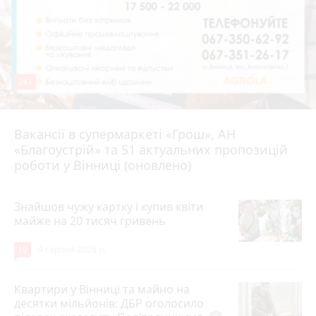
241
Вакансії в супермаркеті «Грош», АН
4 серпня 2026 р.
«Благоустрій» та 51 актуальних пропозицій
роботи у Вінниці (оновлено)
Знайшов чужу картку і купив квіти
майже на 20 тисяч гривень
19
4 серпня 2026 р.
Квартири у Вінниці та майно на
десятки мільйонів: ДБР оголосило