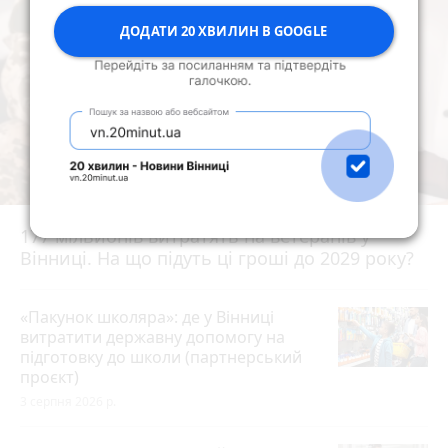
ДОДАТИ 20 ХВИЛИН В GOOGLE
177 мільйонів витратять на ветеранів у
Вінниці. На що підуть ці гроші до 2029 року?
«Пакунок школяра»: де у Вінниці
витратити державну допомогу на
підготовку до школи (партнерський
проєкт)
3 серпня 2026 р.