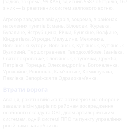
(задіяв, зокрема, 99 КАБ), здійснив 5587 обстрілів, 167
з них — із реактивних систем залпового вогню.
Агресор завдавав авіаударів, зокрема, в районах
населених пунктів Есмань, Біловоди, Журавка,
Бувалине, Яструбщина, Річки, Бунякіне, Волфине,
Кіндратівка, Угроїди, Малушине, Мелячиха,
Вовчанські Хутори, Вовчанськ, Куп’янськ, Куп’янськ-
Вузловий, Першотравневе, Твердохлібове, Іванівка,
Святопокровське, Слов’янськ, Ступочки, Дружба,
Петрівка, Торецьк, Олександропіль, Богоявленка,
Урожайне, Рівнопіль, Кам’янське, Комишуваха,
Павлівка, Запоріжжя та Одрадокам’янка.
Втрати ворога
Авіація, ракетні війська та артилерія Сил оборони
завдали вісім ударів по районам зосередження
особового складу та ОВТ, двом артилерійським
системам, одній системі ППО та пункту управління
російських загарбників.