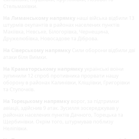
Стельмахівки.
На Лиманському напрямку
наші війська відбили 13
штурмів окупантів в районах населених пунктів
Макіївка, Невське, Білогорівка, Чернещина,
Дружелюбівка, Новосадове та Діброва.
На Сіверському напрямку
Сили оборони відбили дві
атаки біля Виїмки.
На Краматорському напрямку
українські воїни
зупинили 12 спроб противника прорвати нашу
оборону в районах Калинівки, Кліщіївки, Григорівки
та Ступочків.
На Торецькому напрямку
ворог, за підтримки
авіації, здійснив 9 атак. Зусилля зосереджував у
районах населених пунктів Дачного, Торецька та
Щербинівки. Окрім того, штурмував поблизу
Неліпівки.