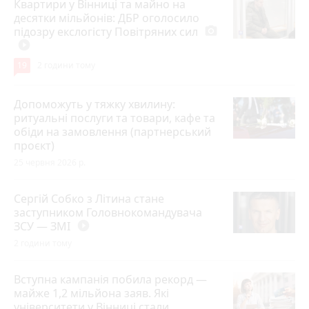
Квартири у Вінниці та майно на
десятки мільйонів: ДБР оголосило
підозру екслогісту Повітряних сил
photo_camera
play_circle_filled
19
2 години тому
Допоможуть у тяжку хвилину:
ритуальні послуги та товари, кафе та
обіди на замовлення (партнерський
проєкт)
25 червня 2026 р.
Сергій Собко з Літина стане
заступником Головнокомандувача
ЗСУ — ЗМІ
play_circle_filled
2 години тому
Вступна кампанія побила рекорд —
майже 1,2 мільйона заяв. Які
університети у Вінниці стали