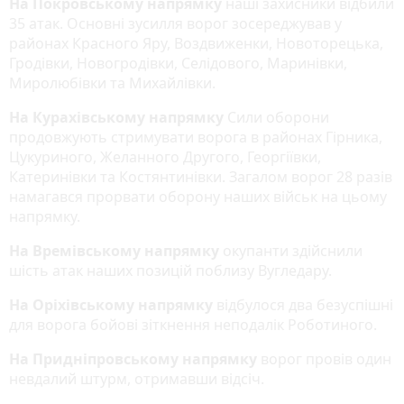
На Покровському напрямку
наші захисники відбили
35 атак. Основні зусилля ворог зосереджував у
районах Красного Яру, Воздвиженки, Новоторецька,
Гродівки, Новогродівки, Селідового, Маринівки,
Миролюбівки та Михайлівки.
На Курахівському напрямку
Сили оборони
продовжують стримувати ворога в районах Гірника,
Цукуриного, Желанного Другого, Георгіївки,
Катеринівки та Костянтинівки. Загалом ворог 28 разів
намагався прорвати оборону наших військ на цьому
напрямку.
На Времівському напрямку
окупанти здійснили
шість атак наших позицій поблизу Вугледару.
На Оріхівському напрямку
відбулося два безуспішні
для ворога бойові зіткнення неподалік Роботиного.
На Придніпровському напрямку
ворог провів один
невдалий штурм, отримавши відсіч.