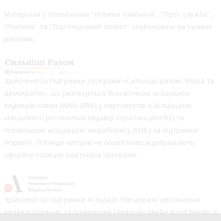
Матеріали з позначками "Новини компаній", "Прес-служба",
"Реклама" та "Партнерський проєкт" опубліковані на правах
реклами.
Здійснено за підтримки програми «Сильніші разом: Медіа та
Демократія», що реалізується Всесвітньою асоціацією
видавців новин (WAN-IFRA) у партнерстві з Асоціацією
«Незалежні регіональні видавці України» (АНРВУ) та
Норвезькою асоціацією медіабізнесу (MBL) за підтримки
Норвегії. Погляди авторів не обов’язково відображають
офіційну позицію партнерів програми.
Здійснено за підтримки Асоціації “Незалежні регіональні
видавці України” та Foreningen Ukrainian Media Fund Nordic в