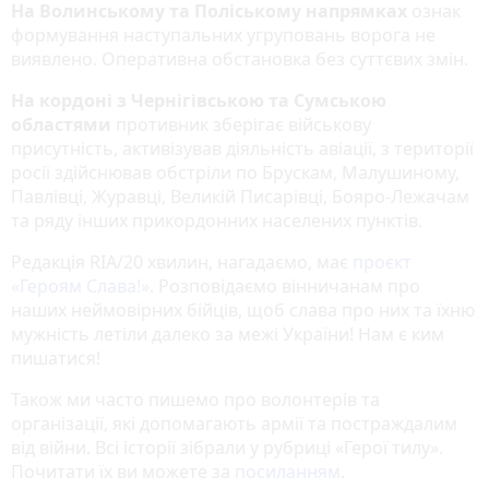
На Волинському та Поліському напрямках
ознак
формування наступальних угруповань ворога не
виявлено. Оперативна обстановка без суттєвих змін.
На кордоні з Чернігівською та Сумською
о
бластями
противник зберігає військову
присутність, активізував діяльність авіації, з території
росії здійснював обстріли по Брускам, Малушиному,
Павлівці, Журавці, Великій Писарівці, Бояро-Лежачам
та ряду інших прикордонних населених пунктів.
Редакція RIA/20 хвилин, нагадаємо, має
проєкт
«‎Героям Слава!»
‎. Розповідаємо вінничанам про
наших неймовірних бійців, щоб слава про них та їхню
мужність летіли далеко за межі України! Нам є ким
пишатися!
Також ми часто пишемо про волонтерів та
організації, які допомагають армії та постраждалим
від війни. Всі історії зібрали у рубриці «Герої тилу».
Почитати їх ви можете за
посиланням
.