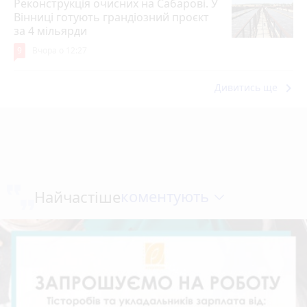
Реконструкція очисних на Сабарові. У
Вінниці готують грандіозний проєкт
за 4 мільярди
9
Вчора о 12:27
keyboard_arrow_right
Дивитись ще
коментують
Найчастіше