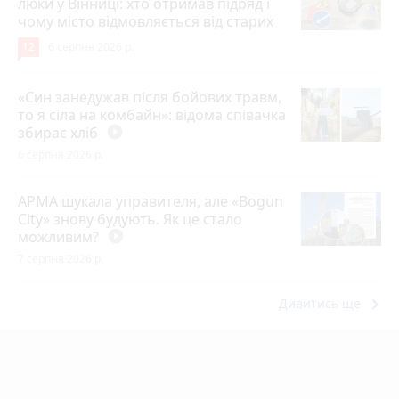
люки у Вінниці: хто отримав підряд і
чому місто відмовляється від старих
12
6 серпня 2026 р.
«Син занедужав після бойових травм,
то я сіла на комбайн»: відома співачка
збирає хліб
play_circle_filled
6 серпня 2026 р.
АРМА шукала управителя, але «Bogun
City» знову будують. Як це стало
можливим?
play_circle_filled
7 серпня 2026 р.
keyboard_arrow_right
Дивитись ще