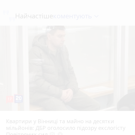
коментують
Найчастіше
17
Квартири у Вінниці та майно на десятки
6 серпня 2026 р.
мільйонів: ДБР оголосило підозру екслогісту
Повітряних сил
photo_camera
play_circle_filled