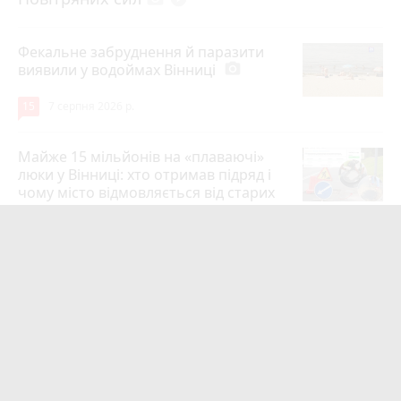
Фекальне забруднення й паразити
виявили у водоймах Вінниці
photo_camera
15
7 серпня 2026 р.
Майже 15 мільйонів на «плаваючі»
люки у Вінниці: хто отримав підряд і
чому місто відмовляється від старих
12
6 серпня 2026 р.
Сунуть грози з градом і шквалами.
Коли буде вісім градусів та
вируватиме негода?
photo_camera
12
6 серпня 2026 р.
Мотоцикл зіткнувся з маршруткою на
Магістратській