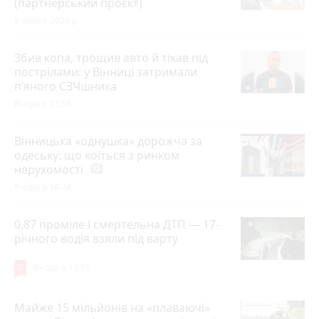
(партнерський проєкт)
8 липня 2026 р.
Збив копа, трощив авто й тікав під
пострілами: у Вінниці затримали
п’яного СЗЧшника
Вчора о 21:58
Вінницька «однушка» дорожча за
одеську: що коїться з ринком
нерухомості
photo_camera
Вчора о 14:24
0,87 проміле і смертельна ДТП — 17-
річного водія взяли під варту
7
Вчора о 13:01
Майже 15 мільйонів на «плаваючі»