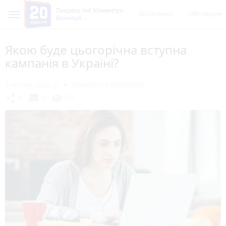
Пишеш ти! Коментує
Всі новини
Обговорен
Вінниця
Якою буде цьогорічна вступна
кампанія в Україні?
6 квітня 2022 р.
Михайло КУРДЮКОВ
chat_bubble
share
visibility
0
0
521