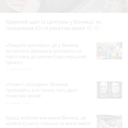
Ядерний щит із центром у Вінниці: як
працювала 43-тя ракетна армія
photo_camera
play_circle_filled
«Пакунок школяра»: де у Вінниці
витратити державну допомогу на
підготовку до школи (партнерський
проєкт)
3 серпня 2026 р.
«Гном» і «Шелдон»: Вінниця
проводить в останню путь двох
полеглих воїнів
2 години тому
Кращі меблеві магазини Вінниці: де
купити сучасні, стильні та якісні меблі