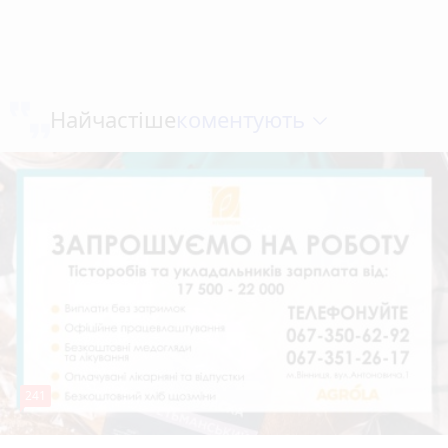
коментують
Найчастіше
241