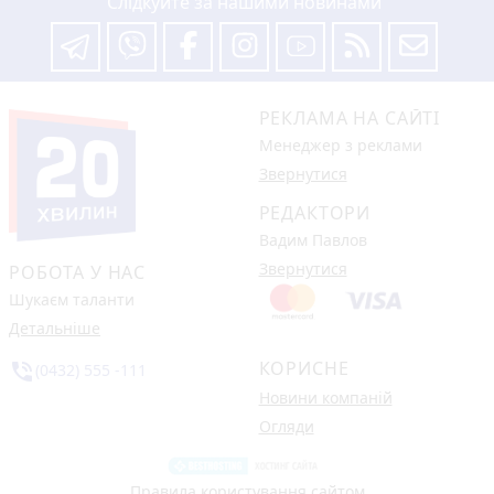
Слідкуйте за нашими новинами
РЕКЛАМА НА САЙТІ
Менеджер з реклами
Звернутися
РЕДАКТОРИ
Вадим Павлов
Звернутися
РОБОТА У НАС
Шукаєм таланти
Детальніше
КОРИСНЕ
phone_in_talk
(0432) 555 -111
Новини компаній
Огляди
Правила користування сайтом