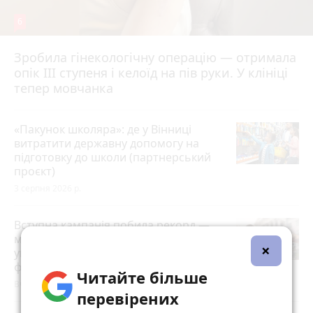
6
Зробила гінекологічну операцію — отримала
опік ІІІ ступеня і келоїд на пів руки. У клініці
тепер мовчанка
«Пакунок школяра»: де у Вінниці
витратити державну допомогу на
підготовку до школи (партнерський
проєкт)
3 серпня 2026 р.
Вступна кампанія побила рекорд —
майже 1,2 мільйона заяв. Які
×
університети у Вінниці стали
фаворитами?
Читайте більше
Вчора о 17:36
перевірених