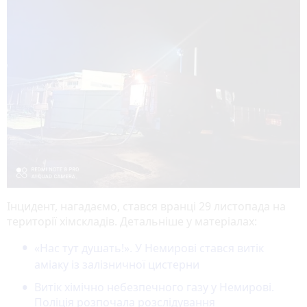
Інцидент, нагадаємо, стався вранці 29 листопада на
території хімскладів. Детальніше у матеріалах:
«Нас тут душать!». У Немирові стався витік
аміаку із залізничної цистерни
Витік хімічно небезпечного газу у Немирові.
Поліція розпочала розслідування