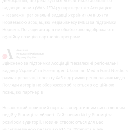
Демократія», що реалізується Всесвітньою асоціацією
видавців новин (WAN-IFRA) у партнерстві з Асоціацією
«Незалежні регіональні видавці України» (АНРВУ) та
Норвезькою асоціацією медіабізнесу (MBL) за підтримки
Норвегії. Погляди авторів не обов’язково відображають
офіційну позицію партнерів програми.
Здійснено за підтримки Асоціації “Незалежні регіональні
видавці України” та Foreningen Ukrainian Media Fund Nordic в
рамках реалізації проєкту Хаб підтримки регіональних медіа.
Погляди авторів не обов'язково збігаються з офіційною
позицією партнерів
Незалежний новинний портал з оперативним висвітленням
подій у Вінниці та області. Сайт новин №1 у Вінниці за
розміром аудиторії. Новини створюються для Вас
мультимедійною редакцією RIA та 20minut.ua. Ми