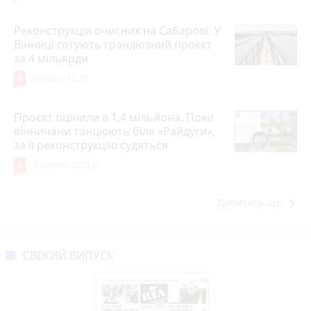
Реконструкція очисних на Сабарові. У
Вінниці готують грандіозний проєкт
за 4 мільярди
8
Вчора о 12:27
Проєкт оцінили в 1,4 мільйона. Поки
вінничани танцюють біля «Райдуги»,
за її реконструкцію судяться
8
3 серпня 2026 р.
keyboard_arrow_right
Дивитись ще
СВІЖИЙ ВИПУСК