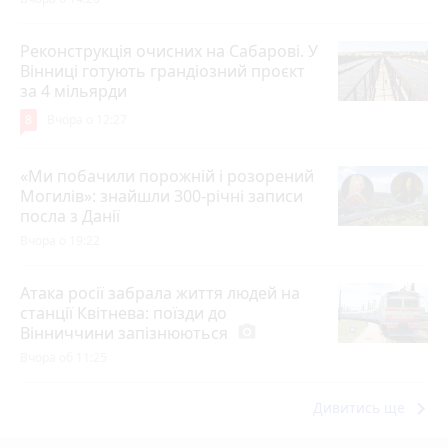
Реконструкція очисних на Сабарові. У
Вінниці готують грандіозний проєкт
за 4 мільярди
8
Вчора о 12:27
«Ми побачили порожній і розорений
Могилів»: знайшли 300-річні записи
посла з Данії
Вчора о 19:22
Атака росії забрала життя людей на
станції Квітнева: поїзди до
Вінниччини запізнюються
photo_camera
Вчора об 11:25
keyboard_arrow_right
Дивитись ще