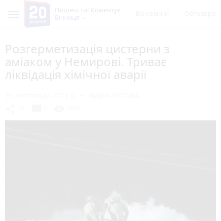
Пишеш ти! Коментує
Всі новини
Обговорен
Вінниця
Розгерметизація цистерни з
аміаком у Немирові. Триває
ліквідація хімічної аварії
29 листопада 2021 р.
Марія ЛЄХОВА
chat_bubble
share
visibility
10
3
1890