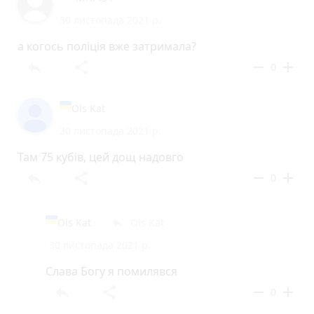
30 листопада 2021 р.
а когось поліція вже затримала?
reply
share
remove
add
0
Ols Kat
30 листопада 2021 р.
Там 75 кубiв, цей дощ надовго
reply
share
remove
add
0
Ols Kat
Ols Kat
reply
30 листопада 2021 р.
Слава Богу я помилявся
reply
share
remove
add
0