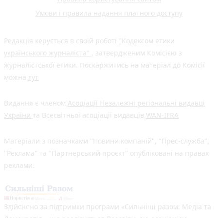
Умови і правила надання платного доступу
Редакція керується в своїй роботі
"Кодексом етики
українського журналіста"
, затвердженим Комісією з
журналістської етики. Поскаржитись на матеріал до Комісії
можна
тут
Видання є членом
Асоціації Незалежні регіональні видавці
України
та Всесвітньої асоціації видавців
WAN-IFRA
Матеріали з позначками "Новини компаній", "Прес-служба",
"Реклама" та "Партнерський проєкт" опубліковані на правах
реклами.
Здійснено за підтримки програми «Сильніші разом: Медіа та