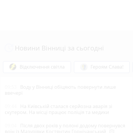
Новини Вінниці за сьогодні
Відключення світла
Героям Слава!
09:53
Воду у Вінниці обіцяють повернути лише
ввечері
09:44
На Київській сталася серйозна аварія зі
скутером. На місці працює поліція та медики
09:04
Після двох років у полоні додому повернувся
воїн із Мазурівки Костянтин Горнічанський
photo_camera