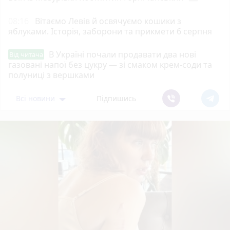
08:16
Вітаємо Левів й освячуємо кошики з
яблуками. Історія, заборони та прикмети 6 серпня
В Україні почали продавати два нові
Від читача
газовані напої без цукру — зі смаком крем-соди та
полуниці з вершками
Всі новини
Підпишись