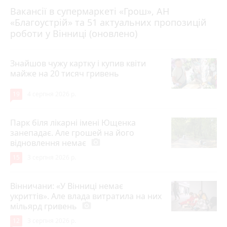
Вакансії в супермаркеті «Грош», АН
4 серпня 2026 р.
«Благоустрій» та 51 актуальних пропозицій
роботи у Вінниці (оновлено)
Знайшов чужу картку і купив квіти
майже на 20 тисяч гривень
19
4 серпня 2026 р.
Парк біля лікарні імені Ющенка
занепадає. Але грошей на його
відновлення немає
photo_camera
15
3 серпня 2026 р.
Вінничани: «У Вінниці немає
укриттів». Але влада витратила на них
мільярд гривень
photo_camera
12
3 серпня 2026 р.