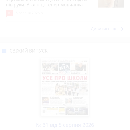
пів руки. У клініці тепер мовчанка
10
5 серпня 2026 р.
keyboard_arrow_right
Дивитись ще
СВІЖИЙ ВИПУСК
№ 31 від 5 серпня 2026