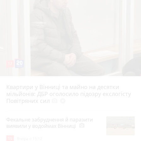
17
Квартири у Вінниці та майно на десятки
6 серпня 2026 р.
мільйонів: ДБР оголосило підозру екслогісту
Повітряних сил
photo_camera
play_circle_filled
Фекальне забруднення й паразити
виявили у водоймах Вінниці
photo_camera
15
Вчора о 15:12