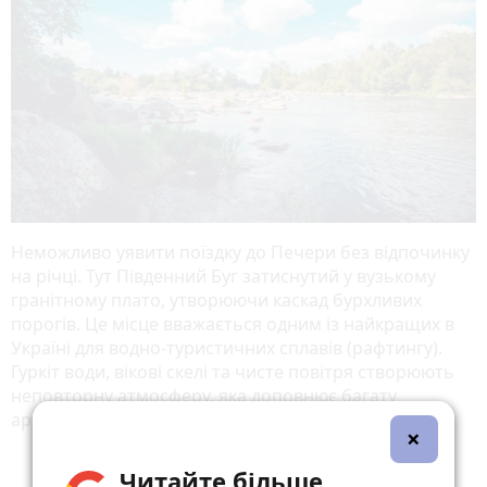
Неможливо уявити поїздку до Печери без відпочинку
на річці. Тут Південний Буг затиснутий у вузькому
гранітному плато, утворюючи каскад бурхливих
порогів
. Це місце вважається одним із найкращих в
Україні для водно-туристичних сплавів (рафтингу).
Гуркіт води, вікові скелі та чисте повітря створюють
неповторну атмосферу, яка доповнює багату
архітектурну спадщину цього подільського краю.
×
Читайте більше