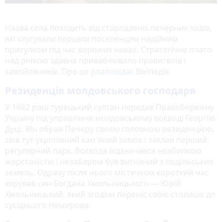
Назва села походить від стародавніх печерних ходів,
які слугували першим поселенцям надійним
притулком під час ворожих навал. Стратегічне плато
над річкою здавна приваблювало правителів і
завойовників. Про це
розповідає
Вікіпедія.
Резиденція молдовського господаря
У 1682 році турецький султан передав Правобережну
Україну під управління молдовському воєводі Георгію
Дуці
. Він обрав Печеру своєю головною резиденцією,
звів тут укріплений кам'яний замок і заклав перший
регулярний парк. Воєвода відзначався неабиякою
жорстокістю і незабаром був вигнаний з подільських
земель. Одразу після нього містечком короткий час
керував син Богдана Хмельницького — Юрій
Хмельницький
, який згодом переніс свою столицю до
сусіднього Немирова.