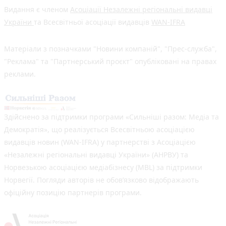
Видання є членом
Асоціації Незалежні регіональні видавці
України
та Всесвітньої асоціації видавців
WAN-IFRA
Матеріали з позначками "Новини компаній", "Прес-служба",
"Реклама" та "Партнерський проєкт" опубліковані на правах
реклами.
Здійснено за підтримки програми «Сильніші разом: Медіа та
Демократія», що реалізується Всесвітньою асоціацією
видавців новин (WAN-IFRA) у партнерстві з Асоціацією
«Незалежні регіональні видавці України» (АНРВУ) та
Норвезькою асоціацією медіабізнесу (MBL) за підтримки
Норвегії. Погляди авторів не обов’язково відображають
офіційну позицію партнерів програми.