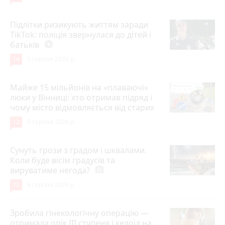
Підлітки ризикують життям заради
TikTok: поліція звернулася до дітей і
батьків
play_circle_filled
14
5 серпня 2026 р.
Майже 15 мільйонів на «плаваючі»
люки у Вінниці: хто отримав підряд і
чому місто відмовляється від старих
12
6 серпня 2026 р.
Сунуть грози з градом і шквалами.
Коли буде вісім градусів та
вируватиме негода?
photo_camera
12
6 серпня 2026 р.
Зробила гінекологічну операцію —
отримала опік ІІІ ступеня і келоїд на