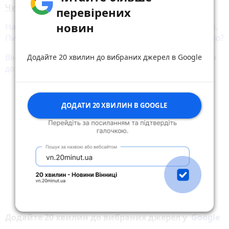
Читайте також:
перевірених
новин
Нащадки Потоцьких, Грохольських, Коцюбинського,
Пирогова. Де вони тепер, чи цікавляться спадщиною?
Вінниця 50 років тому: від масштабного будівництва
Додайте 20 хвилин до вибраних джерел в Google
до дефіцитних черг і білосніжних катерів
ДОДАТИ 20 ХВИЛИН В GOOGLE
Додайте 20 хвилин до вибраних джерел у
Google