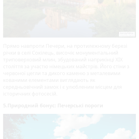
Прямо навпроти Печери, на протилежному березі
річки в селі Сокілець, височіє монументальний
триповерховий млин
, збудований наприкінці XIX
століття за участю німецьких майстрів. Його стіни з
червоної цегли та дикого каменю з металевими
кованими елементами виглядають як
середньовічний замок і є улюбленим місцем для
історичних фотосесій.
5.Природний бонус: Печерські пороги