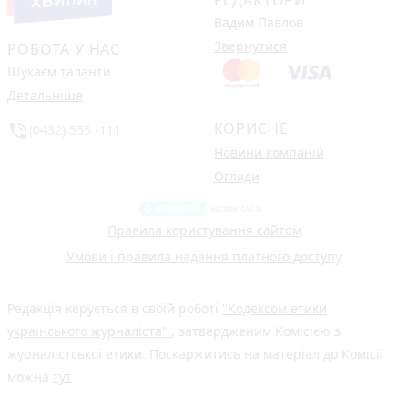
Вадим Павлов
Звернутися
РОБОТА У НАС
Шукаєм таланти
Детальніше
КОРИСНЕ
phone_in_talk
(0432) 555 -111
Новини компаній
Огляди
Правила користування сайтом
Умови і правила надання платного доступу
Редакція керується в своїй роботі
"Кодексом етики
українського журналіста"
, затвердженим Комісією з
журналістської етики. Поскаржитись на матеріал до Комісії
можна
тут