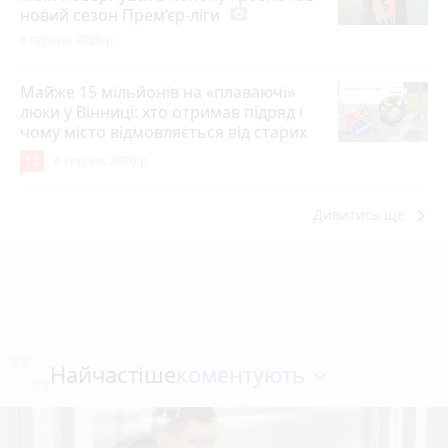
новий сезон Прем’єр-ліги
photo_camera
6 серпня 2026 р.
Майже 15 мільйонів на «плаваючі»
люки у Вінниці: хто отримав підряд і
чому місто відмовляється від старих
12
6 серпня 2026 р.
keyboard_arrow_right
Дивитись ще
коментують
Найчастіше