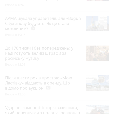
Вчора о 18:40
АРМА шукала управителя, але «Bogun
City» знову будують. Як це стало
можливим?
play_circle_filled
Вчора о 19:15
До 170 тисяч і без попереджень: у
Раді готують великі штрафи за
російську музику
Вчора о 12:01
Після шести років простою «Мою
Ластівку» віддають в оренду. Що
відомо про аукціон
photo_camera
Вчора о 12:56
Удар незламності: історія захисника,
який повернувся з полону і розпочав