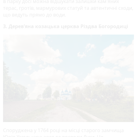
в парку досі можна відшукати залишки кам'яних
терас, гротів, мармурових статуй та автентичні сходи,
що ведуть прямо до води.
3. Дерев’яна козацька церква Різдва Богородиці
Споруджена у 1764 році
на місці старого замчища
Юрія Хмельницького та воєводи Дуки. Це