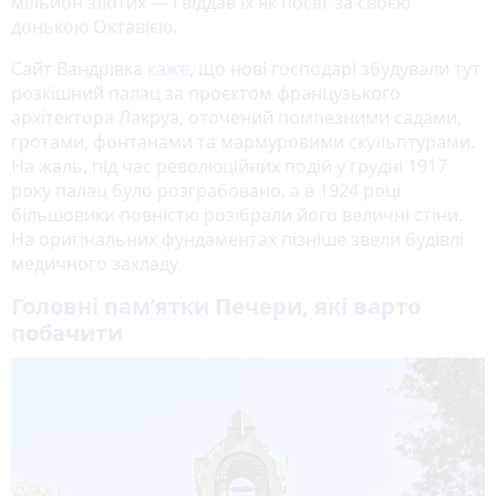
мільйон злотих — і віддав їх як посаг за своєю
донькою Октавією.
Сайт Вандрівка
каже
, що нові господарі збудували тут
розкішний палац за проєктом французького
архітектора Лакруа, оточений помпезними садами,
гротами, фонтанами та мармуровими скульптурами.
На жаль, під час революційних подій у грудні 1917
року палац було розграбовано, а в 1924 році
більшовики повністю розібрали його величні стіни.
На оригінальних фундаментах пізніше звели будівлі
медичного закладу.
Головні пам’ятки Печери, які варто
побачити