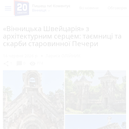
Пишеш ти! Коментує
Всі новини
Обговорен
Вінниця
«Вінницька Швейцарія» з
архітектурним серцем: таємниці та
скарби старовинної Печери
14 червня 2026 р.
Лариса ОЛІЙНИК
chat_bubble
share
visibility
1
0
774