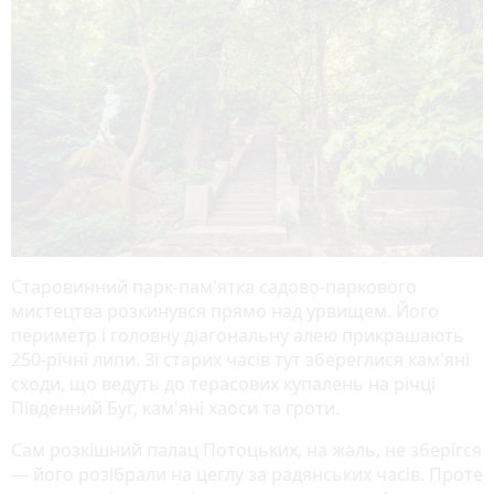
Старовинний парк-пам'ятка садово-паркового
мистецтва розкинувся прямо над урвищем. Його
периметр і головну діагональну алею прикрашають
250-річні липи
. Зі старих часів тут збереглися кам'яні
сходи, що ведуть до терасових купалень на річці
Південний Буг, кам'яні хаоси та гроти.
Сам розкішний палац Потоцьких, на жаль, не зберігся
— його розібрали на цеглу за радянських часів. Проте