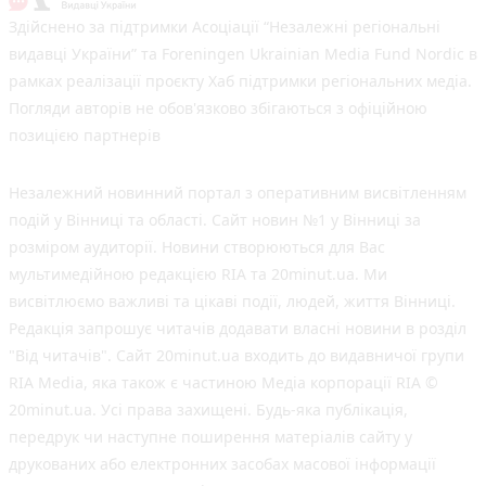
Здійснено за підтримки Асоціації “Незалежні регіональні
видавці України” та Foreningen Ukrainian Media Fund Nordic в
рамках реалізації проєкту Хаб підтримки регіональних медіа.
Погляди авторів не обов'язково збігаються з офіційною
позицією партнерів
Незалежний новинний портал з оперативним висвітленням
подій у Вінниці та області. Сайт новин №1 у Вінниці за
розміром аудиторії. Новини створюються для Вас
мультимедійною редакцією RIA та 20minut.ua. Ми
висвітлюємо важливі та цікаві події, людей, життя Вінниці.
Редакція запрошує читачів додавати власні новини в розділ
"Від читачів". Сайт 20minut.ua входить до видавничої групи
RIA Media, яка також є частиною Медіа корпорації RIA ©
20minut.ua. Усі права захищені. Будь-яка публiкацiя,
передрук чи наступне поширення матеріалів сайту у
друкованих або електронних засобах масової інформації