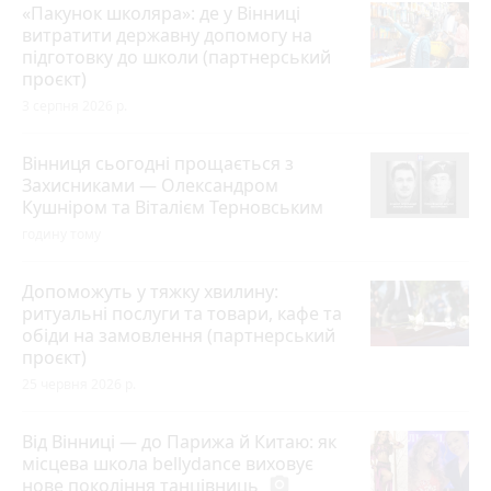
«Пакунок школяра»: де у Вінниці
витратити державну допомогу на
підготовку до школи (партнерський
проєкт)
3 серпня 2026 р.
Вінниця сьогодні прощається з
Захисниками — Олександром
Кушніром та Віталієм Терновським
годину тому
Допоможуть у тяжку хвилину:
ритуальні послуги та товари, кафе та
обіди на замовлення (партнерський
проєкт)
25 червня 2026 р.
Від Вінниці — до Парижа й Китаю: як
місцева школа bellydance виховує
нове покоління танцівниць
photo_camera