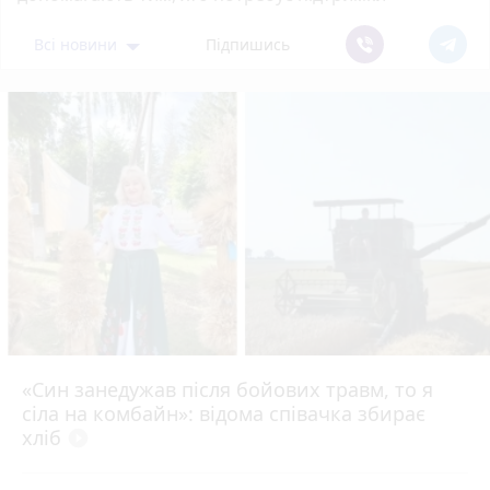
Всі новини
Підпишись
«Син занедужав після бойових травм, то я
сіла на комбайн»: відома співачка збирає
хліб
play_circle_filled