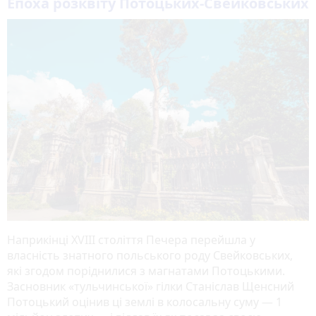
Епоха розквіту Потоцьких-Свейковських
Наприкінці XVIII століття Печера перейшла у
власність знатного польського роду Свейковських
,
які згодом поріднилися з магнатами Потоцькими
.
Засновник «тульчинської» гілки Станіслав Щенсний
Потоцький оцінив ці землі в колосальну суму — 1