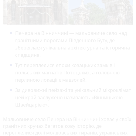
Печера на Вінниччині — мальовниче село над
гранітними порогами Південного Бугу, де
збереглася унікальна архітектурна та історична
спадщина.
Тут переплелися епохи козацьких замків і
польських магнатів Потоцьких, а головною
перлиною локації є мавзолей.
За дивовижні пейзажі та унікальний мікроклімат
цей край заслужено називають «Вінницькою
Швейцарією».
Мальовниче село Печера на Вінниччині ховає у своїх
гранітних кручах багатовікову історію, де
переплелися долі молдовських тиранів, українських