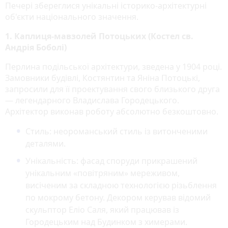
Печері збереглися унікальні історико-архітектурні
об'єкти національного значення.
1. Каплиця-мавзолей Потоцьких (Костел св.
Андрія Боболі)
Перлина подільської архітектури, зведена у 1904 році
.
Замовники будівлі, Костянтин та Яніна Потоцькі,
запросили для її проектування свого близького друга
— легендарного Владислава Городецького
.
Архітектор виконав роботу абсолютно безкоштовно.
Стиль:
неороманський стиль із витонченими
деталями.
Унікальність:
фасад споруди прикрашений
унікальним «повітряним» мереживом,
висіченим за складною технологією різьблення
по мокрому бетону. Декором керував відомий
скульптор Еліо Саля, який працював із
Городецьким над Будинком з химерами.