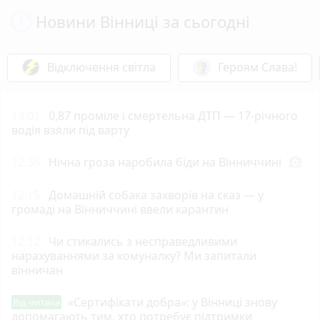
Новини Вінниці за сьогодні
Відключення світла
Героям Слава!
13:01
0,87 проміле і смертельна ДТП — 17-річного
водія взяли під варту
12:36
Нічна гроза наробила біди на Вінниччині
photo_camera
12:15
Домашній собака захворів на сказ — у
громаді на Вінниччині ввели карантин
12:12
Чи стикались з несправедливими
нарахуваннями за комуналку? Ми запитали
вінничан
«Сертифікати добра»: у Вінниці знову
Від читача
допомагають тим, хто потребує підтримки