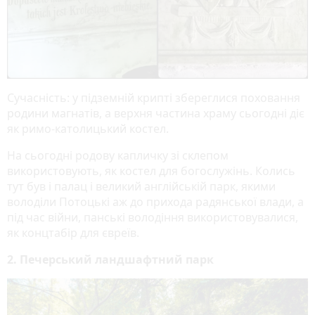
Сучасність:
у підземній крипті збереглися поховання
родини магнатів, а верхня частина храму сьогодні діє
як римо-католицький костел.
На сьогодні родову капличку зі склепом
використовують, як костел для богослужінь. Колись
тут був і палац і великий англійській парк, якими
володіли Потоцькі аж до прихода радянської влади, а
під час війни, панські володіння використовувалися,
як концтабір для євреїв.
2. Печерський ландшафтний парк