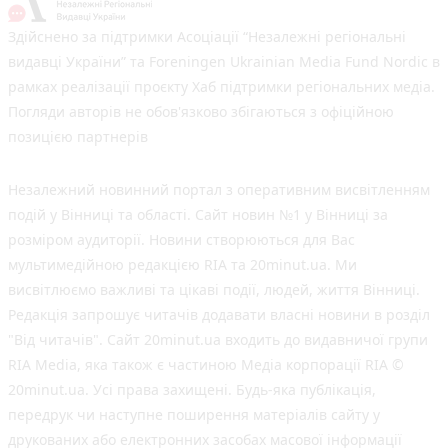
Здійснено за підтримки Асоціації “Незалежні регіональні
видавці України” та Foreningen Ukrainian Media Fund Nordic в
рамках реалізації проєкту Хаб підтримки регіональних медіа.
Погляди авторів не обов'язково збігаються з офіційною
позицією партнерів
Незалежний новинний портал з оперативним висвітленням
подій у Вінниці та області. Сайт новин №1 у Вінниці за
розміром аудиторії. Новини створюються для Вас
мультимедійною редакцією RIA та 20minut.ua. Ми
висвітлюємо важливі та цікаві події, людей, життя Вінниці.
Редакція запрошує читачів додавати власні новини в розділ
"Від читачів". Сайт 20minut.ua входить до видавничої групи
RIA Media, яка також є частиною Медіа корпорації RIA ©
20minut.ua. Усі права захищені. Будь-яка публiкацiя,
передрук чи наступне поширення матеріалів сайту у
друкованих або електронних засобах масової інформації