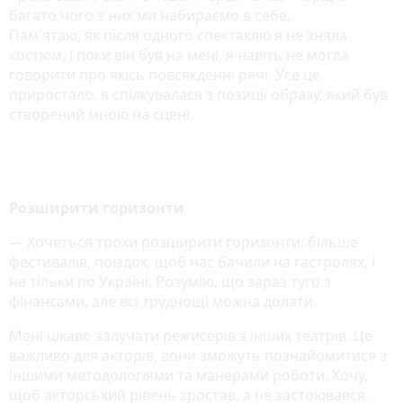
багато чого з них ми набираємо в себе.
Пам'ятаю, як після одного спектаклю я не зняла
костюм, і поки він був на мені, я навіть не могла
говорити про якісь повсякденні речі. Усе це
приростало, я спілкувалася з позиції образу, який був
створений мною на сцені.
Розширити горизонти
— Хочеться трохи розширити горизонти: більше
фестивалів, поїздок, щоб нас бачили на гастролях, і
не тільки по Україні. Розумію, що зараз туго з
фінансами, але всі труднощі можна долати.
Мені цікаво залучати режисерів з інших театрів. Це
важливо для акторів, вони зможуть познайомитися з
іншими методологіями та манерами роботи. Хочу,
щоб акторський рівень зростав, а не застоювався.