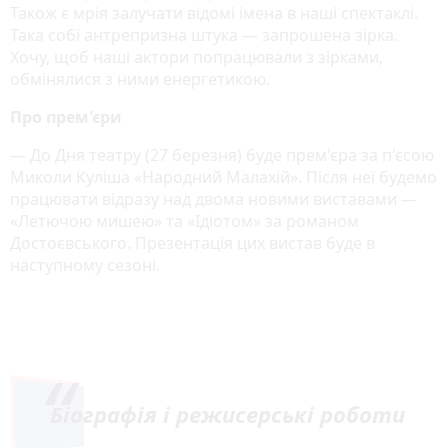
Також є мрія залучати відомі імена в наші спектаклі.
Така собі антрепризна штука — запрошена зірка.
Хочу, щоб наші актори попрацювали з зірками,
обмінялися з ними енергетикою.
Про прем'єри
— До Дня театру (27 березня) буде прем'єра за п'єсою
Миколи Куліша «Народний Малахій». Після неї будемо
працювати відразу над двома новими виставами —
«Летючою мишею» та «Ідіотом» за романом
Достоєвського. Презентація цих вистав буде в
наступному сезоні.
Біографія і режисерські роботи