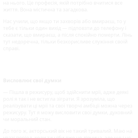
на нього. Це професія, якій потрібно вчитися все
життя. Вона містична та загадкова.
Нас учили, що якщо ти захворів або вмираєш, то у
тебе є тільки один вихід — підповзти до телефону і
сказати, що вмираєш, а після спокійно померти. Лінь
тут недоречна, тільки безкорисливе служіння своїй
справі.
Висловлює свої думки
— Пішла в режисуру, щоб здійснити мрії, адже деякі
ролі я так і не встигла зіграти. Я зрозуміла, що
реалізувати ці мрії та свої творчі амбіції можна через
режисуру. Тут я можу висловити свої думки, духовний
чи моральний стан.
До того ж, акторський вік не такий тривалий. Маю на
увазі період, коли ти ніби вже не дівчина, але ще і не