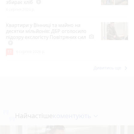
збирає хліб
play_circle_filled
6 серпня 2026 р.
Квартири у Вінниці та майно на
десятки мільйонів: ДБР оголосило
підозру екслогісту Повітряних сил
photo_camera
play_circle_filled
17
6 серпня 2026 р.
keyboard_arrow_right
Дивитись ще
коментують
Найчастіше