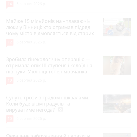
14
5 серпня 2026 р.
Майже 15 мільйонів на «плаваючі»
люки у Вінниці: хто отримав підряд і
чому місто відмовляється від старих
12
6 серпня 2026 р.
Зробила гінекологічну операцію —
отримала опік ІІІ ступеня і келоїд на
пів руки. У клініці тепер мовчанка
10
5 серпня 2026 р.
Сунуть грози з градом і шквалами.
Коли буде вісім градусів та
вируватиме негода?
photo_camera
10
6 серпня 2026 р.
Фекальне забруднення й паразити