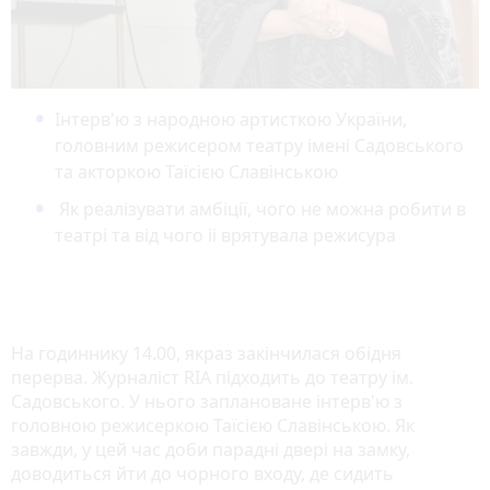
Інтерв'ю з народною артисткою України,
головним режисером театру імені Садовського
та акторкою Таїсією Славінською
Як реалізувати амбіції, чого не можна робити в
театрі та від чого іі врятувала режисура
На годиннику 14.00, якраз закінчилася обідня
перерва. Журналіст RIA підходить до театру ім.
Садовського. У нього заплановане інтерв'ю з
головною режисеркою Таїсією Славінською. Як
завжди, у цей час доби парадні двері на замку,
доводиться йти до чорного входу, де сидить