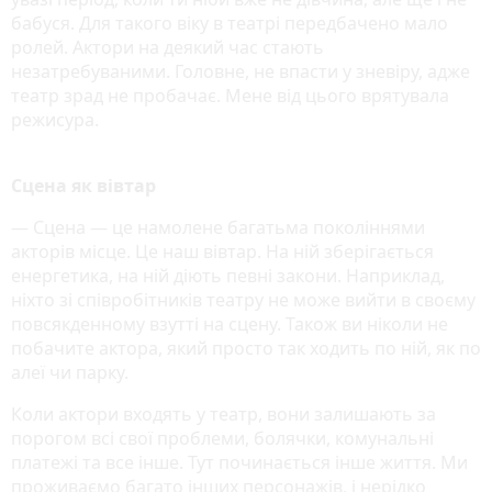
бабуся. Для такого віку в театрі передбачено мало
ролей. Актори на деякий час стають
незатребуваними. Головне, не впасти у зневіру, адже
театр зрад не пробачає. Мене від цього врятувала
режисура.
Сцена як вівтар
— Сцена — це намолене багатьма поколіннями
акторів місце. Це наш вівтар. На ній зберігається
енергетика, на ній діють певні закони. Наприклад,
ніхто зі співробітників театру не може вийти в своєму
повсякденному взутті на сцену. Також ви ніколи не
побачите актора, який просто так ходить по ній, як по
алеї чи парку.
Коли актори входять у театр, вони залишають за
порогом всі свої проблеми, болячки, комунальні
платежі та все інше. Тут починається інше життя. Ми
проживаємо багато інших персонажів, і нерідко