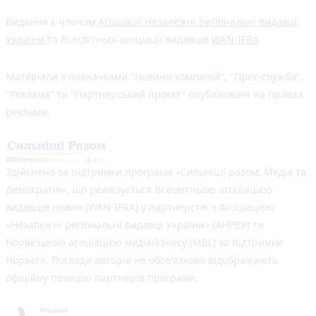
Видання є членом
Асоціації Незалежні регіональні видавці
України
та Всесвітньої асоціації видавців
WAN-IFRA
Матеріали з позначками "Новини компаній", "Прес-служба",
"Реклама" та "Партнерський проєкт" опубліковані на правах
реклами.
Здійснено за підтримки програми «Сильніші разом: Медіа та
Демократія», що реалізується Всесвітньою асоціацією
видавців новин (WAN-IFRA) у партнерстві з Асоціацією
«Незалежні регіональні видавці України» (АНРВУ) та
Норвезькою асоціацією медіабізнесу (MBL) за підтримки
Норвегії. Погляди авторів не обов’язково відображають
офіційну позицію партнерів програми.