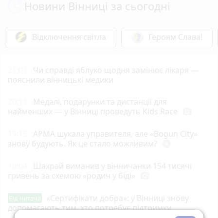
Новини Вінниці за сьогодні
Відключення світла
Героям Слава!
21:01
Чи справді яблуко щодня замінює лікаря —
пояснили вінницькі медики
20:11
Медалі, подарунки та дистанції для
найменших — у Вінниці проведуть Kids Race
photo_camera
19:15
АРМА шукала управителя, але «Bogun City»
знову будують. Як це стало можливим?
play_circle_filled
19:04
Шахрай виманив у вінничанки 154 тисячі
гривень за схемою «родич у біді»
photo_camera
«Сертифікати добра»: у Вінниці знову
Від читача
допомагають тим, хто потребує підтримки