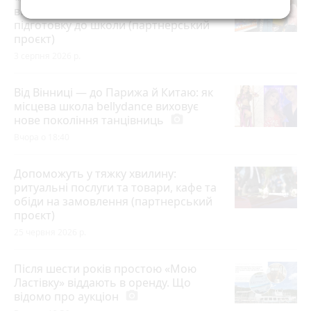
витратити державну допомогу на
підготовку до школи (партнерський
проєкт)
3 серпня 2026 р.
Від Вінниці — до Парижа й Китаю: як
місцева школа bellydance виховує
нове покоління танцівниць
photo_camera
Вчора о 18:40
Допоможуть у тяжку хвилину:
ритуальні послуги та товари, кафе та
обіди на замовлення (партнерський
проєкт)
25 червня 2026 р.
Після шести років простою «Мою
Ластівку» віддають в оренду. Що
відомо про аукціон
photo_camera