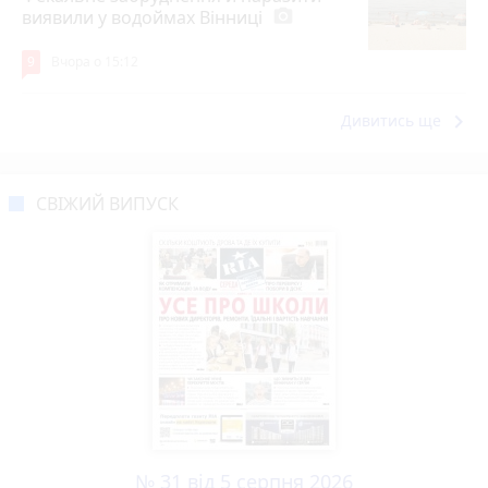
виявили у водоймах Вінниці
photo_camera
9
Вчора о 15:12
keyboard_arrow_right
Дивитись ще
СВІЖИЙ ВИПУСК
№ 31 від 5 серпня 2026