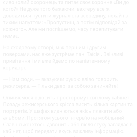
сивочолий охоронець та питає своє коронне «Ви до
кого?» Не дуже того бажаючи, вахтеру все ж
доводиться пустити журналіста всередину, нехай і з
тихим напуттям: «Пропустиш, а потім відповідай за
кожного». Але ми поспішаємо, часу перепитувати
немає.
На сходовому отворі, між першим і другим
поверхами, нас вже зустрічає пані Таїсія . Ввічливі
привітання і ми вже йдемо по напівтемному
коридорі.
— Нам сюди, — вказуючи рукою вліво говорить
режисерка. — Тільки двері за собою зачиняйте!
Опиняємося в досить просторому і світлому кабінеті.
Позаду режисерського крісла висить кілька картин та
портретів. У шафах видніються якісь плакати або
альбоми. Протягом усього інтерв'ю на мобільний
Славінської хтось дзвонить або після стуку заглядає в
кабінет, щоб передати якусь важливу інформацію.