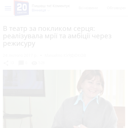
Пишеш ти! Коментує
Всі новини
Обговорен
Вінниця
В театр за покликом серця:
реалізувала мрії та амбіції через
режисуру
24 лютого 2017 р.
Михайло КУРДЮКОВ
chat_bubble
share
visibility
13
0
528