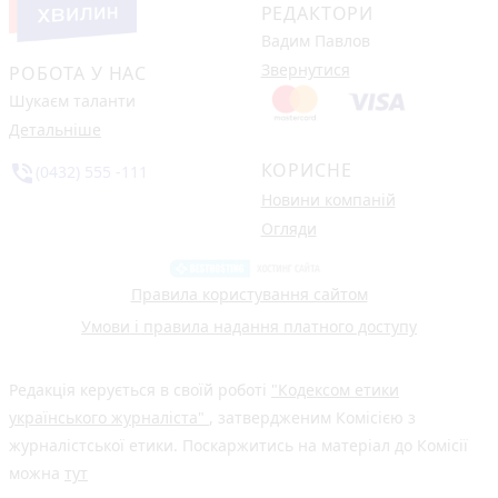
РЕДАКТОРИ
Вадим Павлов
Звернутися
РОБОТА У НАС
Шукаєм таланти
Детальніше
КОРИСНЕ
phone_in_talk
(0432) 555 -111
Новини компаній
Огляди
Правила користування сайтом
Умови і правила надання платного доступу
Редакція керується в своїй роботі
"Кодексом етики
українського журналіста"
, затвердженим Комісією з
журналістської етики. Поскаржитись на матеріал до Комісії
можна
тут