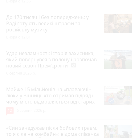
Вчора о 12:56
До 170 тисяч і без попереджень: у
Раді готують великі штрафи за
російську музику
Вчора о 12:01
Удар незламності: історія захисника,
який повернувся з полону і розпочав
новий сезон Прем’єр-ліги
photo_camera
6 серпня 2026 р.
Майже 15 мільйонів на «плаваючі»
люки у Вінниці: хто отримав підряд і
чому місто відмовляється від старих
12
6 серпня 2026 р.
«Син занедужав після бойових травм,
то я сіла на комбайн»: відома співачка