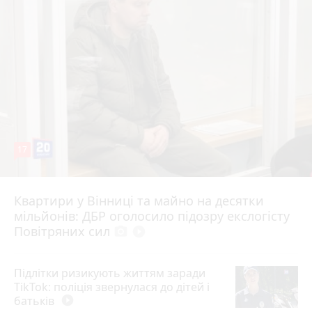
17
Квартири у Вінниці та майно на десятки
6 серпня 2026 р.
мільйонів: ДБР оголосило підозру екслогісту
Повітряних сил
photo_camera
play_circle_filled
Підлітки ризикують життям заради
TikTok: поліція звернулася до дітей і
батьків
play_circle_filled