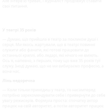
Але інтерв'ю триває, і журналіст продовжує ставити
свої питання.
У театрі 35 років
— Думаю, що прийшла в театр за покликом душі і
серця. Ми якось жартували, що в театрі повинні
служити або фанати, які готові працювати до
останньої краплі, або ледарі, які нічого не вміють.
Ось я, напевно, з перших, тому що вже 35 років тут
служу. Іноді думаю, що не ми вибираємо професію, а
вона нас.
Лінь недоречна
— Коли тільки приходиш у театр, то насамперед
потрібно зарекомендувати себе і привернути до себе
увагу режисерів. Формула проста: спочатку актор
працює на свій авторитет, а потім авторитет працює