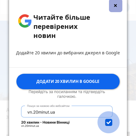
×
Всі новини
Підпишись
Читайте більше
перевірених
новин
Додайте 20 хвилин до вибраних джерел в Google
ДОДАТИ 20 ХВИЛИН В GOOGLE
АРМА шукала управителя, але «Bogun City»
знову будують. Як це стало можливим?
play_circle_filled
«Пакунок школяра»: де у Вінниці