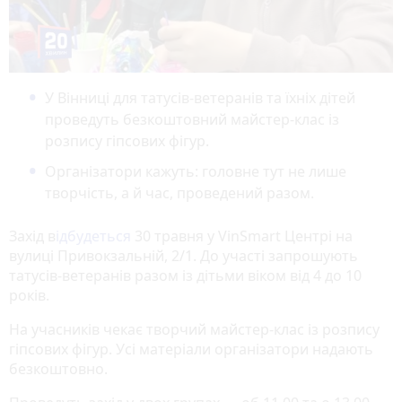
У Вінниці для татусів-ветеранів та їхніх дітей
проведуть безкоштовний майстер-клас із
розпису гіпсових фігур.
Організатори кажуть: головне тут не лише
творчість, а й час, проведений разом.
Захід в
ідбудеться
30 травня у VinSmart Центрі на
вулиці Привокзальній, 2/1. До участі запрошують
татусів-ветеранів разом із дітьми віком від 4 до 10
років.
На учасників чекає творчий майстер-клас із розпису
гіпсових фігур. Усі матеріали організатори надають
безкоштовно.