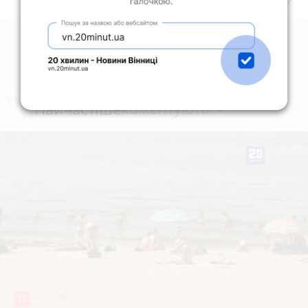
коментують
Найчастіше
15