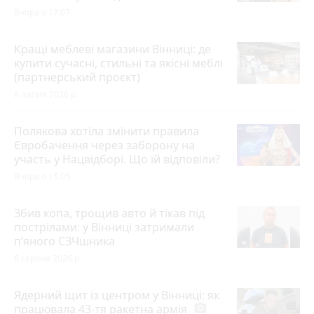
Вчора о 17:07
Кращі меблеві магазини Вінниці: де
купити сучасні, стильні та якісні меблі
(партнерський проєкт)
8 липня 2026 р.
Полякова хотіла змінити правила
Євробачення через заборону на
участь у Нацвідборі. Що їй відповіли?
Вчора о 15:05
Збив копа, трощив авто й тікав під
пострілами: у Вінниці затримали
п’яного СЗЧшника
8 серпня 2026 р.
Ядерний щит із центром у Вінниці: як
працювала 43-тя ракетна армія
photo_camera