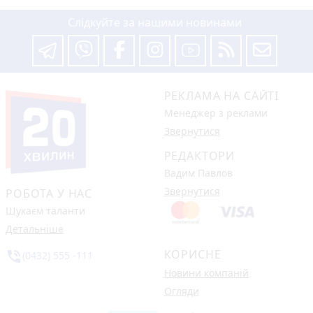
Слідкуйте за нашими новинами
РЕКЛАМА НА САЙТІ
Менеджер з реклами
Звернутися
РЕДАКТОРИ
Вадим Павлов
Звернутися
РОБОТА У НАС
Шукаєм таланти
Детальніше
КОРИСНЕ
phone_in_talk
(0432) 555 -111
Новини компаній
Огляди