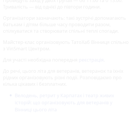
Проведуть захід у двох групах — об 11.00 та о 13.00.
Тривалість — від однієї до півтори години.
Організатори зазначають: такі зустрічі допомагають
батькам і дітям більше часу проводити разом,
спілкуватися та створювати спільні теплі спогади.
Майстер-клас організовують ТатоХаб Вінниця спільно
з VinSmart Центром.
Для участі необхідна попередня
реєстрація
.
До речі, цього літа для ветеранів, ветеранок та їхніх
рідних організовують різні події. Розповідаємо про
кілька цікавих і безплатних.
Велодень, ретрит у Карпатах і театр живих
історій: що організовують для ветеранів у
Вінниці цього літа