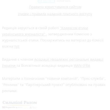
Правила користування сайтом
Умови і правила надання платного доступу
Редакція керується в своїй роботі
"Кодексом етики
українського журналіста"
, затвердженим Комісією з
журналістської етики. Поскаржитись на матеріал до Комісії
можна
тут
Видання є членом
Асоціації Незалежні регіональні видавці
України
та Всесвітньої асоціації видавців
WAN-IFRA
Матеріали з позначками "Новини компаній", "Прес-служба",
"Реклама" та "Партнерський проєкт" опубліковані на правах
реклами.