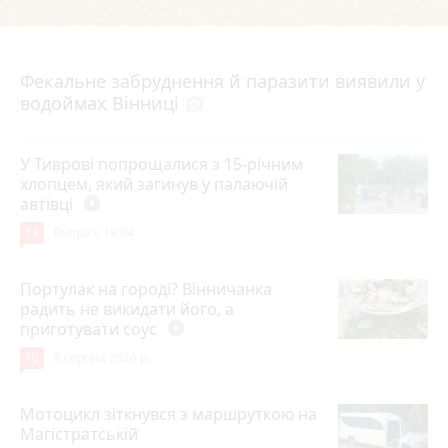
7 серпня 2026 р.
Фекальне забруднення й паразити виявили у
водоймах Вінниці
photo_camera
У Тиврові попрощалися з 15-річним
хлопцем, який загинув у палаючій
автівці
play_circle_filled
13
Вчора о 18:04
Портулак на городі? Вінничанка
радить не викидати його, а
приготувати соус
play_circle_filled
10
8 серпня 2026 р.
Мотоцикл зіткнувся з маршруткою на
Магістратській