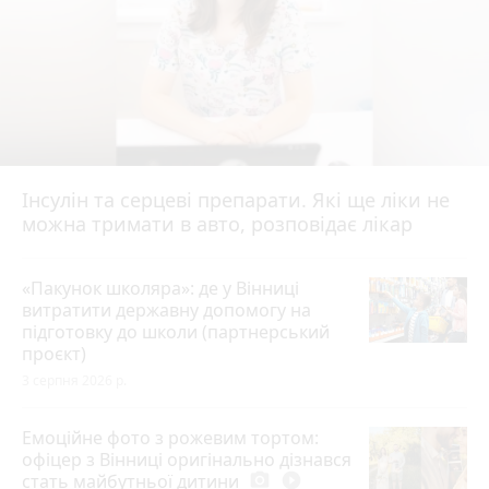
Інсулін та серцеві препарати. Які ще ліки не
можна тримати в авто, розповідає лікар
«Пакунок школяра»: де у Вінниці
витратити державну допомогу на
підготовку до школи (партнерський
проєкт)
3 серпня 2026 р.
Емоційне фото з рожевим тортом:
офіцер з Вінниці оригінально дізнався
стать майбутньої дитини
photo_camera
play_circle_filled