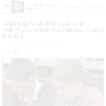
Пишеш ти! Коментує
Всі новини
Обговорен
Вінниця
Татусів-ветеранів із малечею
кличуть на сімейний майстер-клас у
Вінниці
29 травня 2026 р.
Марія ЛЄХОВА
chat_bubble
share
visibility
0
0
76