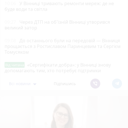
10:06
У Вінниці тривають ремонти мереж: де не
буде води та світла
09:27
Через ДТП на об'їзній Вінниці утворився
великий затор
09:08
До останнього були на передовій — Вінниця
прощається з Ростиславом Паринцевим та Сергієм
Томусяком
«Сертифікати добра»: у Вінниці знову
Від читача
допомагають тим, хто потребує підтримки
Всі новини
Підпишись