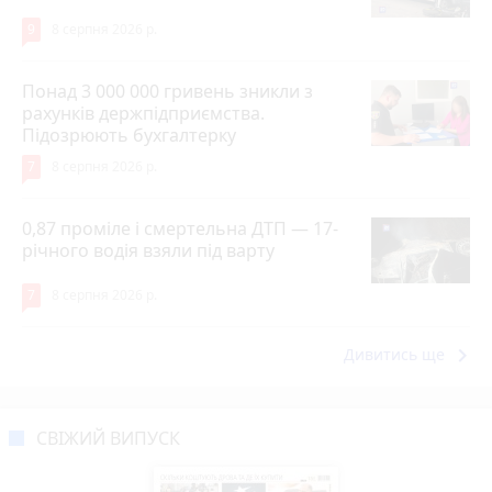
9
8 серпня 2026 р.
Понад 3 000 000 гривень зникли з
рахунків держпідприємства.
Підозрюють бухгалтерку
7
8 серпня 2026 р.
0,87 проміле і смертельна ДТП — 17-
річного водія взяли під варту
7
8 серпня 2026 р.
keyboard_arrow_right
Дивитись ще
СВІЖИЙ ВИПУСК