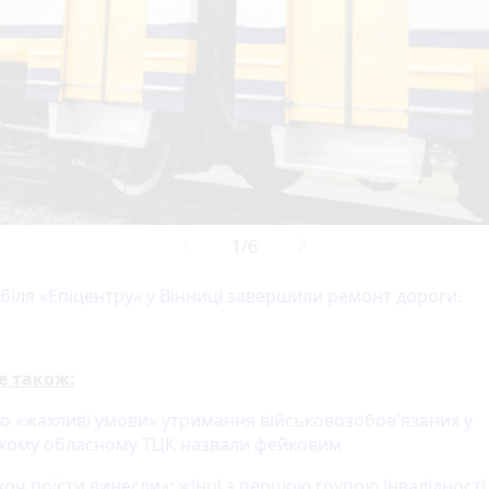
біля «Епіцентру» у Вінниці завершили ремонт дороги
.
е також:
ро «жахливі умови» утримання військовозобов'язаних у
кому обласному ТЦК назвали фейковим
оч поїсти винесли»: жінці з першою групою інвалідності