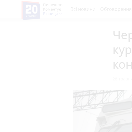
Пишеш ти!
Всі новини
Обговорення
Коментує
Вінниця
Че
кур
ко
28 травня