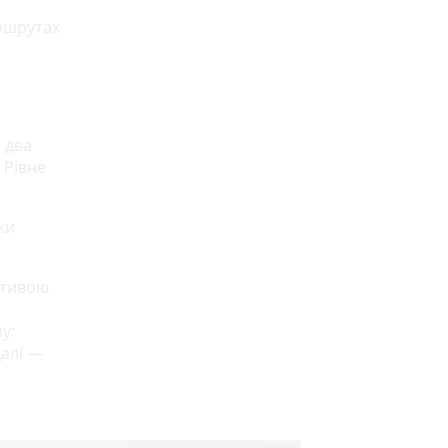
ршрутах
з
 два
 Рівне
ки
ативою
у:
далі —