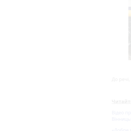
До речі,
Читайт
Відео п
Вінниць
«Добре х