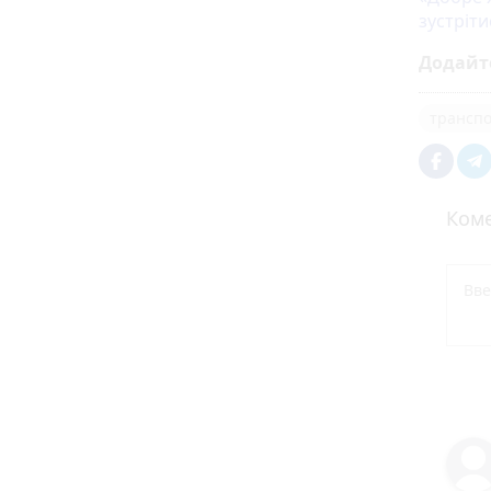
зустріти
Додайт
трансп
Коме