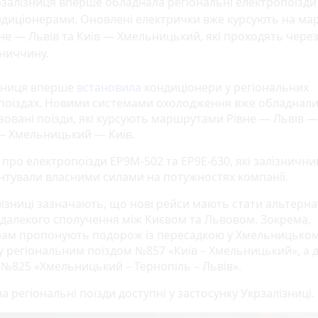
залізниця вперше обладнала регіональні електропоїзди
ндиціонерами. Оновлені електрички вже курсують на ма
не — Львів та Київ — Хмельницький, які проходять чере
ниччину.
зниця вперше
встановила
кондиціонери у регіональних
поїздах. Новими системами охолодження вже обладнали
зовані поїзди, які курсують маршрутами Рівне — Львів —
 — Хмельницький — Київ.
 про електропоїзди ЕР9М-502 та ЕР9Е-630, які залізнични
нтували власними силами на потужностях компанії.
лізниці зазначають, що нові рейси мають стати альтерн
 далекого сполучення між Києвом та Львовом. Зокрема,
ам пропонують подорож із пересадкою у Хмельницьком
у регіональним поїздом №857 «Київ – Хмельницький», а 
 №825 «Хмельницький – Тернопіль – Львів».
а регіональні поїзди доступні у застосунку Укрзалізниці.