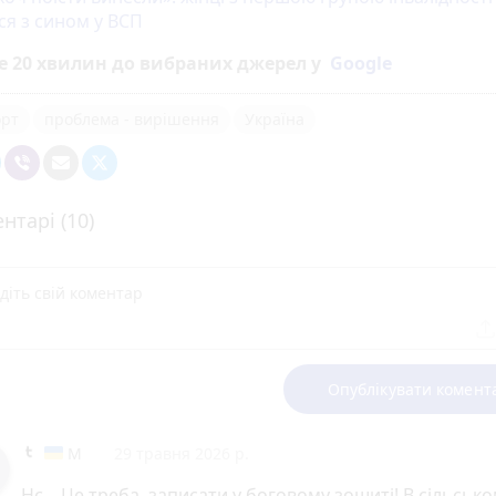
ся з сином у ВСП
е 20 хвилин до вибраних джерел у
Google
орт
проблема - вирішення
Україна
нтарі (10)
Опублікувати комент
М
29 травня 2026 р.
Нє... Це треба, записати у боговому зошиті! В сільськ