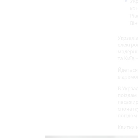
Укр
ко
Рів
Він
Укрзалі
електро
модерні
та Київ
Йдеться
відремо
В Укрза
поїздам
пасажир
спочатк
поїздом
Квитки н