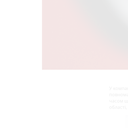
У компан
повнома
часом щ
області,