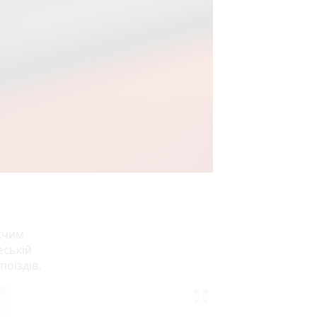
жчим
еській
поїздів.
