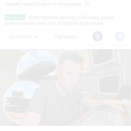
справу через борги за комуналку
photo_camera
«Сертифікати добра»: у Вінниці знову
Від читача
допомагають тим, хто потребує підтримки
Всі новини
Підпишись