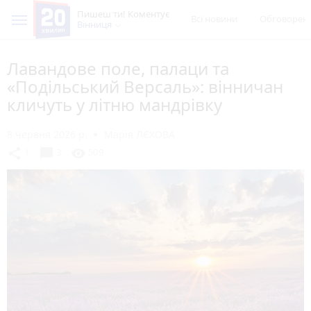
Пишеш ти! Коментує
Всі новини
Обговорен
Вінниця
Лавандове поле, палаци та
«Подільський Версаль»: вінничан
кличуть у літню мандрівку
8 червня 2026 р.
Марія ЛЄХОВА
chat_bubble
share
visibility
1
3
509