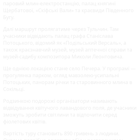
паровий млин-електростанцію, палац княгині
Щербатової, «Скіфські Вали» та краєвиди Південного
Бугу.
Далі маршрут пролягатиме через Тульчин. Там
учасники відвідають палац графа Станіслава
Потоцького, відомий як «Подільський Версаль», а
також краєзнавчий музей, музей аптечної справи та
музей-садибу композитора Миколи Леонтовича.
Ще однією локацією стане село Печера. У програмі —
прогулянка парком, огляд мавзолею-усипальні
Потоцьких, панорам річки та старовинного млина в
Сокільці.
Родзинкою подорожі організатори називають
відвідування квітучого лавандового поля, де учасники
зможуть зробити світлини та відпочити серед
фіолетових квітів.
Вартість туру становить 890 гривень з людини.