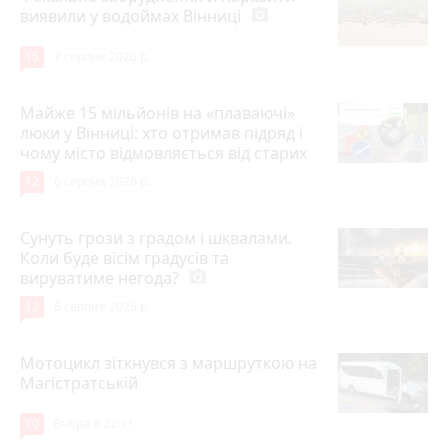
виявили у водоймах Вінниці
photo_camera
15
7 серпня 2026 р.
Майже 15 мільйонів на «плаваючі»
люки у Вінниці: хто отримав підряд і
чому місто відмовляється від старих
12
6 серпня 2026 р.
Сунуть грози з градом і шквалами.
Коли буде вісім градусів та
вируватиме негода?
photo_camera
12
6 серпня 2026 р.
Мотоцикл зіткнувся з маршруткою на
Магістратській
10
Вчора о 22:11