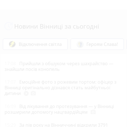
Новини Вінниці за сьогодні
Відключення світла
Героям Слава!
17:08
Прийшли з обшуком через шахрайство —
знайшли посів конопель
17:07
Емоційне фото з рожевим тортом: офіцер з
Вінниці оригінально дізнався стать майбутньої
дитини
play_circle_filled
photo_camera
16:09
Від лікування до протезування — у Вінниці
розширили допомогу нацгвардійцям
photo_camera
15:29
За пів року на Вінниччині відкрили 3791