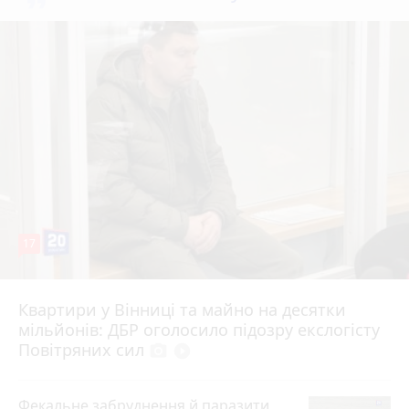
17
Квартири у Вінниці та майно на десятки
6 серпня 2026 р.
мільйонів: ДБР оголосило підозру екслогісту
Повітряних сил
photo_camera
play_circle_filled
Фекальне забруднення й паразити