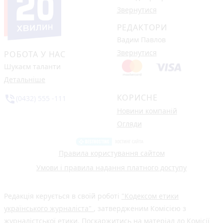
Звернутися
РЕДАКТОРИ
Вадим Павлов
Звернутися
РОБОТА У НАС
Шукаєм таланти
Детальніше
КОРИСНЕ
phone_in_talk
(0432) 555 -111
Новини компаній
Огляди
Правила користування сайтом
Умови і правила надання платного доступу
Редакція керується в своїй роботі
"Кодексом етики
українського журналіста"
, затвердженим Комісією з
журналістської етики. Поскаржитись на матеріал до Комісії