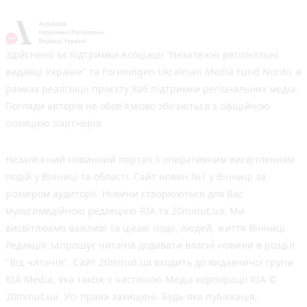
Здійснено за підтримки Асоціації “Незалежні регіональні
видавці України” та Foreningen Ukrainian Media Fund Nordic в
рамках реалізації проєкту Хаб підтримки регіональних медіа.
Погляди авторів не обов'язково збігаються з офіційною
позицією партнерів
Незалежний новинний портал з оперативним висвітленням
подій у Вінниці та області. Сайт новин №1 у Вінниці за
розміром аудиторії. Новини створюються для Вас
мультимедійною редакцією RIA та 20minut.ua. Ми
висвітлюємо важливі та цікаві події, людей, життя Вінниці.
Редакція запрошує читачів додавати власні новини в розділ
"Від читачів". Сайт 20minut.ua входить до видавничої групи
RIA Media, яка також є частиною Медіа корпорації RIA ©
20minut.ua. Усі права захищені. Будь-яка публiкацiя,