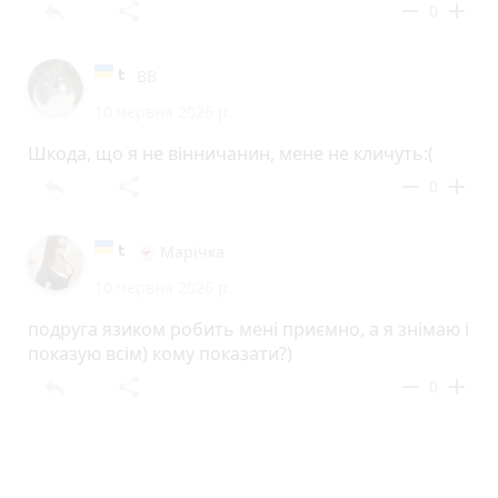
reply
share
remove
add
0
ВВ
10 червня 2026 р.
Шкода, що я не вінничанин, мене не кличуть:(
reply
share
remove
add
0
👻 Марічка
10 червня 2026 р.
подруга язиком робить мені приємно, а я знімаю і
показую всім) кому показати?)
reply
share
remove
add
0