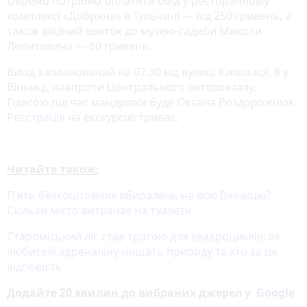
Окремо потрібно оплатити обід у ресторанному
комплексі «Добряна» в Тульчині — від 250 гривень, а
також вхідний квиток до музею-садиби Миколи
Леонтовича — 60 гривень.
Виїзд запланований на 07.30 від вулиці Київської, 8 у
Вінниці, навпроти Центрального автовокзалу.
Гідесою під час мандрівки буде Оксана Роздорожнюк.
Реєстрація
на екскурсію триває.
Читайте також:
П’ять безкоштовних вбиралень на всю Вінницю?
Скільки місто витрачає на туалети
Староміський ліс став трасою для квадроциклів: як
любителі адреналіну нищать природу та хто за це
відповість
Додайте 20 хвилин до вибраних джерел у
Google