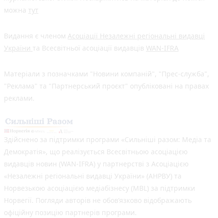
можна
тут
Видання є членом
Асоціації Незалежні регіональні видавці
України
та Всесвітньої асоціації видавців
WAN-IFRA
Матеріали з позначками "Новини компаній", "Прес-служба",
"Реклама" та "Партнерський проєкт" опубліковані на правах
реклами.
Здійснено за підтримки програми «Сильніші разом: Медіа та
Демократія», що реалізується Всесвітньою асоціацією
видавців новин (WAN-IFRA) у партнерстві з Асоціацією
«Незалежні регіональні видавці України» (АНРВУ) та
Норвезькою асоціацією медіабізнесу (MBL) за підтримки
Норвегії. Погляди авторів не обов’язково відображають
офіційну позицію партнерів програми.