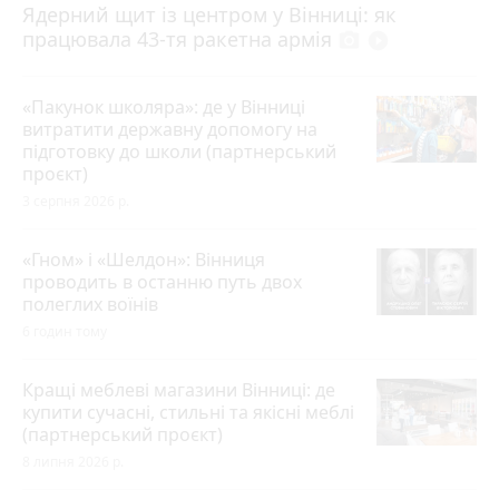
Ядерний щит із центром у Вінниці: як
працювала 43-тя ракетна армія
photo_camera
play_circle_filled
«Пакунок школяра»: де у Вінниці
витратити державну допомогу на
підготовку до школи (партнерський
проєкт)
3 серпня 2026 р.
«Гном» і «Шелдон»: Вінниця
проводить в останню путь двох
полеглих воїнів
6 годин тому
Кращі меблеві магазини Вінниці: де
купити сучасні, стильні та якісні меблі
(партнерський проєкт)
8 липня 2026 р.