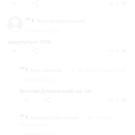
reply
share
remove
add
0
Виталий Добржанский
19 квітня 2022 р.
відкупляться 100%
reply
share
remove
add
0
Вова Завьялов
Виталий Добржанский
reply
19 квітня 2022 р.
Виталий Добржанский так .так.
reply
share
remove
add
0
Виталий Добржанский
Виталий
reply
Добржанский
19 квітня 2022 р.