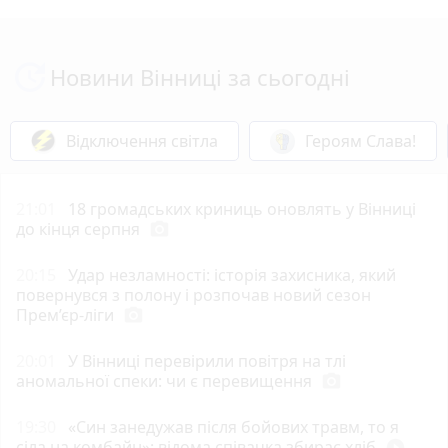
Новини Вінниці за сьогодні
Відключення світла
Героям Слава!
21:01
18 громадських криниць оновлять у Вінниці
до кінця серпня
photo_camera
20:15
Удар незламності: історія захисника, який
повернувся з полону і розпочав новий сезон
Прем’єр-ліги
photo_camera
20:01
У Вінниці перевірили повітря на тлі
аномальної спеки: чи є перевищення
photo_camera
19:30
«Син занедужав після бойових травм, то я
сіла на комбайн»: відома співачка збирає хліб
play_circle_filled