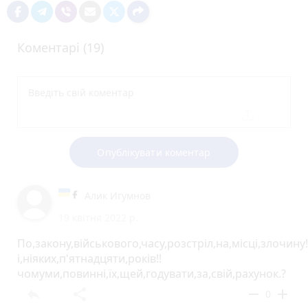
Коментарі (19)
Опублікувати коментар
Алик Игумнов
19 квітня 2022 р.
По,закону,військового,часу,розстріл,на,місці,злочину!
і,ніяких,п'ятнадцяти,років!!
чомуми,повинні,їх,щей,годувати,за,свій,рахунок.?
reply
share
remove
add
0