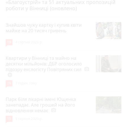
«Благоустрій» та 51 актуальних пропозицій
роботи у Вінниці (оновлено)
Знайшов чужу картку і купив квіти
майже на 20 тисяч гривень
19
4 серпня 2026 р.
Квартири у Вінниці та майно на
десятки мільйонів: ДБР оголосило
підозру екслогісту Повітряних сил
photo_camera
play_circle_filled
19
7 годин тому
Парк біля лікарні імені Ющенка
занепадає. Але грошей на його
відновлення немає
photo_camera
15
3 серпня 2026 р.