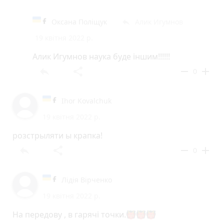
Оксана Поліщук
Алик Игумнов
reply
19 квітня 2022 р.
Алик Игумнов наука буде іншим!!!!!!
reply
share
remove
add
0
Ihor Kovalchuk
19 квітня 2022 р.
розстрыляти ы крапка!
reply
share
remove
add
0
Лідія Вірченко
19 квітня 2022 р.
На передову , в гарячі точки.👹👹👹