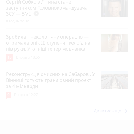
Сергій Собко з Літина стане
заступником Головнокомандувача
ЗСУ — ЗМІ
play_circle_filled
8 годин тому
Зробила гінекологічну операцію —
отримала опік ІІІ ступеня і келоїд на
пів руки. У клініці тепер мовчанка
10
Вчора о 18:55
Реконструкція очисних на Сабарові. У
Вінниці готують грандіозний проєкт
за 4 мільярди
9
Вчора о 12:27
keyboard_arrow_right
Дивитись ще