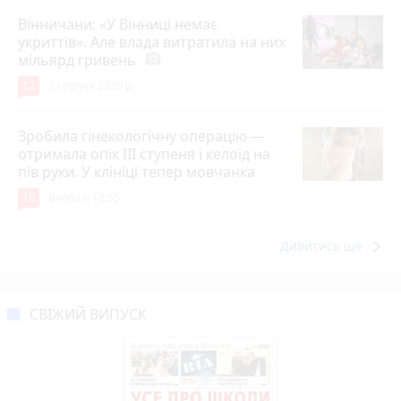
Вінничани: «У Вінниці немає
укриттів». Але влада витратила на них
мільярд гривень
photo_camera
12
3 серпня 2026 р.
Зробила гінекологічну операцію —
отримала опік ІІІ ступеня і келоїд на
пів руки. У клініці тепер мовчанка
10
Вчора о 18:55
keyboard_arrow_right
Дивитись ще
СВІЖИЙ ВИПУСК