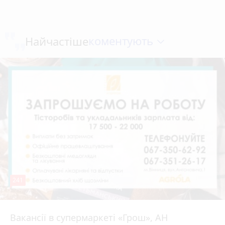
коментують
Найчастіше
241
Вакансії в супермаркеті «Грош», АН
4 серпня 2026 р.