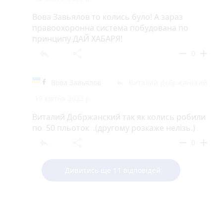
Вова Завьялов то колись було! А зараз
правоохоронна система побудована по
принципу ДАЙ ХАБАРЯ!
reply
share
remove
add
0
Вова Завьялов
Виталий Добржанский
reply
19 квітня 2022 р.
Виталий Добржанский так як колись робили
по 50 пльоток .(другому розкаже нелізь.)
reply
share
remove
add
0
Дивитись ще 11 відповідей