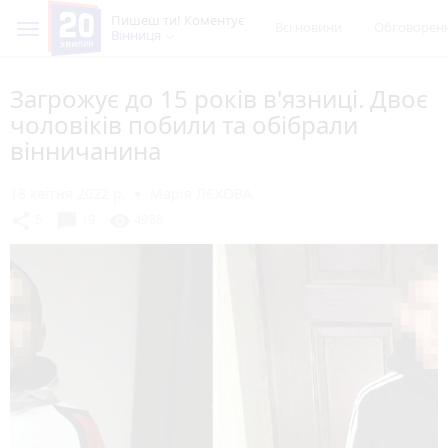
Пишеш ти! Коментує
Всі новини
Обговорен
Вінниця
Загрожує до 15 років в'язниці. Двоє
чоловіків побили та обібрали
вінничанина
18 квітня 2022 р.
Марія ЛЄХОВА
chat_bubble
share
visibility
5
19
4988