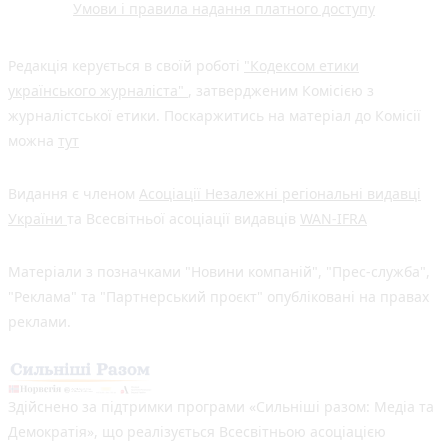
Умови і правила надання платного доступу
Редакція керується в своїй роботі
"Кодексом етики
українського журналіста"
, затвердженим Комісією з
журналістської етики. Поскаржитись на матеріал до Комісії
можна
тут
Видання є членом
Асоціації Незалежні регіональні видавці
України
та Всесвітньої асоціації видавців
WAN-IFRA
Матеріали з позначками "Новини компаній", "Прес-служба",
"Реклама" та "Партнерський проєкт" опубліковані на правах
реклами.
Здійснено за підтримки програми «Сильніші разом: Медіа та
Демократія», що реалізується Всесвітньою асоціацією