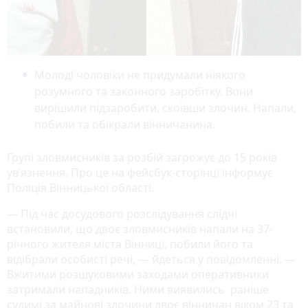
Молоді чоловіки не придумали ніякого
розумного та законного заробітку. Вони
вирішили підзаробити, скоївши злочин. Напали,
побили та обікрали вінничанина.
Групі зловмисників за розбій загрожує до 15 років
ув’язнення. Про це на фейсбук-сторінці інформує
Поліція Вінницької області.
— Під час досудового розслідування слідчі
встановили, що двоє зловмисників напали на 37-
річного жителя міста Вінниці, побили його та
відібрали особисті речі, — йдеться у повідомленні. —
Вжитими розшуковими заходами оперативники
затримали нападників. Ними виявились раніше
судимі за майнові злочини двоє вінничан віком 23 та