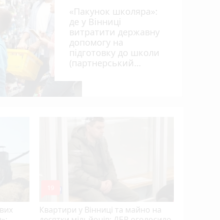
«Пакунок школяра»:
де у Вінниці
витратити державну
допомогу на
підготовку до школи
(партнерський
ил
проєкт)
Удар незл
захисник
полону і
Прем’єр-
mode_comment
19
ових
Квартири у Вінниці та майно на
»:
десятки мільйонів: ДБР оголосило