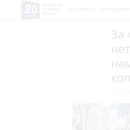
Пишеш ти!
Всі новини
Обговорення
Коментує
Вінниця
За 
нет
нам
коп
4 квітня 