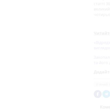
статті 3
великий 
чотирьо
Читайт
«Відрядж
виглядо
Закопал
та його
Додайт
п'яний 
Коме