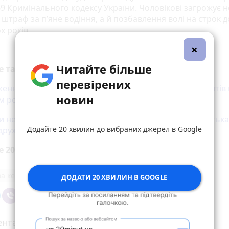
69 Кримінального кодексу України. Чоловікові загрожує 
штраф за п’яне водіння, а й позбавлення волі на строк д
х років.
×
Читайте більше
е також:
перевірених
ення» в один бік: аграрний директор вивозив ухилянтів 
новин
м робітників
и немовля на смітнику. На Вінниччині судитимуть батьк
Додайте 20 хвилин до вибраних джерел в Google
 дружину
е 20 хвилин до вибраних джерел у
Google
за кермом
ДОДАТИ 20 ХВИЛИН В GOOGLE
нтарі