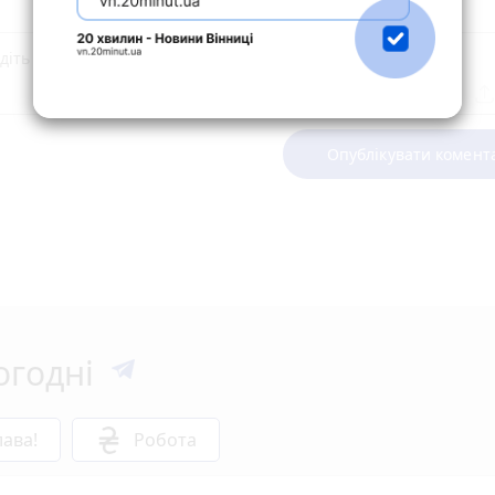
Опублікувати комент
огодні
ава!
Робота