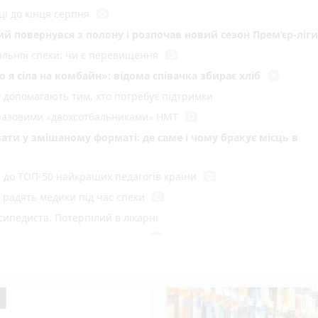
photo_camera
ці до кінця серпня
кий повернувся з полону і розпочав новий сезон Прем’єр-ліги
photo_camera
мальної спеки: чи є перевищення
play_circle_filled
 я сіла на комбайн»: відома співачка збирає хліб
у допомагають тим, хто потребує підтримки
photo_camera
воразовими «двохсотбальниками» НМТ
ати у змішаному форматі: де саме і чому бракує місць в
photo_camera
и до ТОП-50 найкращих педагогів країни
photo_camera
радять медики під час спеки
сипедиста. Потерпілий в лікарні
photo_camera
 пустощі спалили 10 тонн сіна
ний рекорд
у Вінниці: хто отримав підряд і чому місто відмовляється 