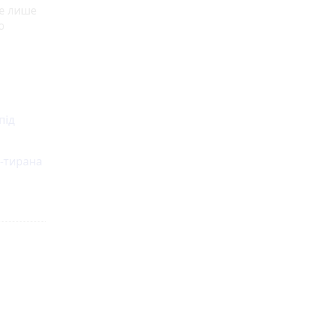
не лише
о
під
а-тирана