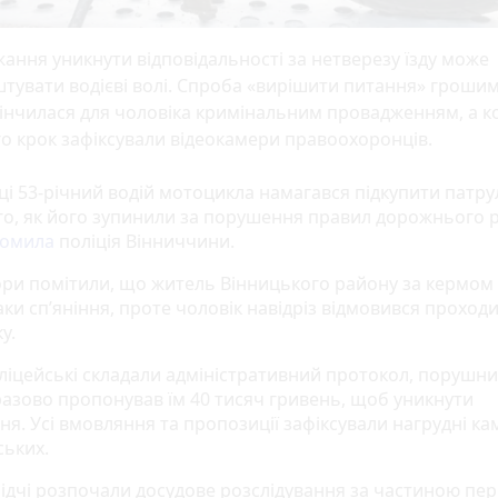
ання уникнути відповідальності за нетверезу їзду може
тувати водієві волі. Спроба «вирішити питання» гроши
інчилася для чоловіка кримінальним провадженням, а 
о крок зафіксували відеокамери правоохоронців.
ці 53-річний водій мотоцикла намагався підкупити патр
ого, як його зупинили за порушення правил дорожнього р
домила
поліція Вінниччини.
ори помітили, що житель Вінницького району за кермом 
ки сп’яніння, проте чоловік навідріз відмовився проход
у.
ліцейські складали адміністративний протокол, порушни
азово пропонував їм 40 тисяч гривень, щоб уникнути
ня. Усі вмовляння та пропозиції зафіксували нагрудні к
ських.
лідчі розпочали досудове розслідування за частиною п