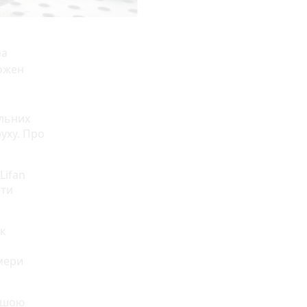
ма
кожен
ульних
уху. Про
Lifan
ити
к
амери
ершою