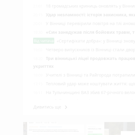
18 громадських криниць оновлять у Вінни
21:01
Удар незламності: історія захисника, я
20:15
У Вінниці перевірили повітря на тлі ано
20:01
«Син занедужав після бойових травм, то
19:30
Від читача
«Сертифікати добра»: у Вінниці знов
Четверо випускників із Вінниці стали д
19:02
Три вінницькі ліцеї продовжать працюв
18:20
укриттях
Учителі з Вінниці та Райгорода потрапил
18:09
Тепловий удар може коштувати життя: що 
17:15
На Тульчинщині ВАЗ збив 67-річного вело
16:11
Комбайн загорівся під час жнив, а дитячі
15:05
keyboard_arrow_right
Дивитись ще
У Вінниці зафіксували новий температур
14:06
Майже 15 мільйонів на «плаваючі» люки 
13:42
старих