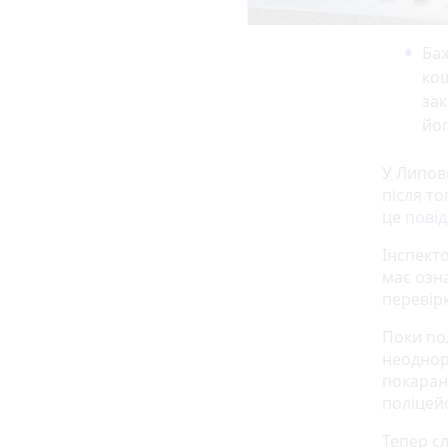
Баж
кош
зак
йог
У Липов
після т
це
пові
Інспект
має озна
перевірк
Поки по
неоднор
покаран
поліцей
Тепер с