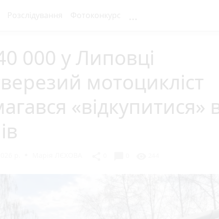
...
Розслідування
Фотоконкурс
40 000 у Липовці
верезий мотоцикліст
агався «відкупитися» в
ів
2026 р.
Марія ЛЄХОВА
chat_bubble
share
visibility
0
0
244