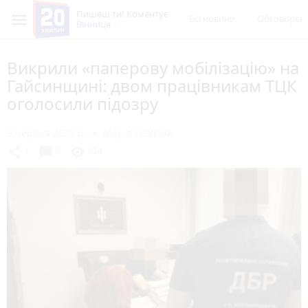
Пишеш ти! Коментує
Всі новини
Обговорен
Вінниця
Викрили «паперову мобілізацію» на
Гайсинщині: двом працівникам ТЦК
оголосили підозру
9 червня 2026 р.
Марія ЛЄХОВА
chat_bubble
share
visibility
1
0
824