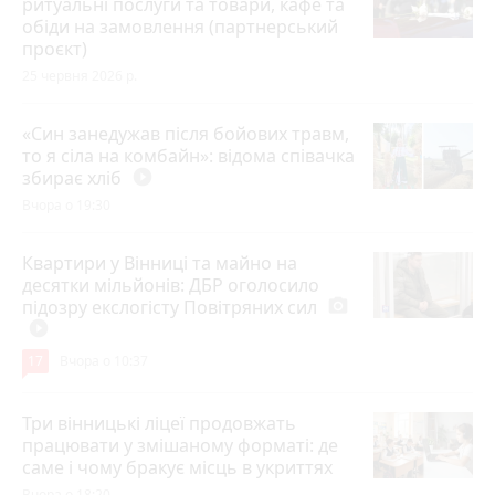
ритуальні послуги та товари, кафе та
обіди на замовлення (партнерський
проєкт)
25 червня 2026 р.
«Син занедужав після бойових травм,
то я сіла на комбайн»: відома співачка
збирає хліб
play_circle_filled
Вчора о 19:30
Квартири у Вінниці та майно на
десятки мільйонів: ДБР оголосило
підозру екслогісту Повітряних сил
photo_camera
play_circle_filled
17
Вчора о 10:37
Три вінницькі ліцеї продовжать
працювати у змішаному форматі: де
саме і чому бракує місць в укриттях
Вчора о 18:20