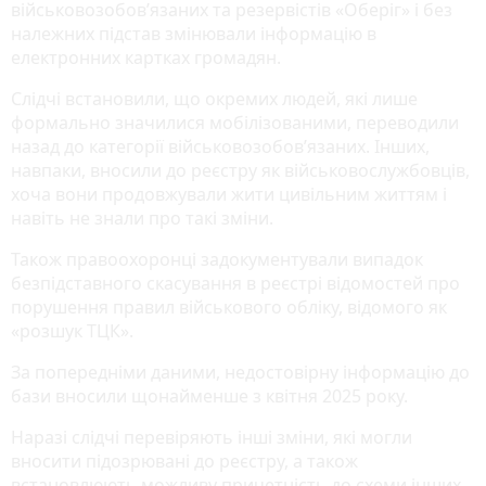
військовозобов’язаних та резервістів «Оберіг» і без
належних підстав змінювали інформацію в
електронних картках громадян.
Слідчі встановили, що окремих людей, які лише
формально значилися мобілізованими, переводили
назад до категорії військовозобов’язаних. Інших,
навпаки, вносили до реєстру як військовослужбовців,
хоча вони продовжували жити цивільним життям і
навіть не знали про такі зміни.
Також правоохоронці задокументували випадок
безпідставного скасування в реєстрі відомостей про
порушення правил військового обліку, відомого як
«розшук ТЦК».
За попередніми даними, недостовірну інформацію до
бази вносили щонайменше з квітня 2025 року.
Наразі слідчі перевіряють інші зміни, які могли
вносити підозрювані до реєстру, а також
встановлюють можливу причетність до схеми інших