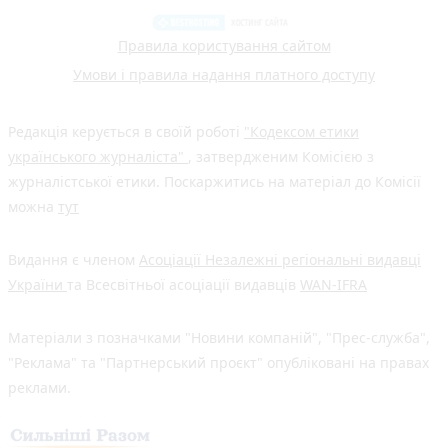
Правила користування сайтом
Умови і правила надання платного доступу
Редакція керується в своїй роботі
"Кодексом етики
українського журналіста"
, затвердженим Комісією з
журналістської етики. Поскаржитись на матеріал до Комісії
можна
тут
Видання є членом
Асоціації Незалежні регіональні видавці
України
та Всесвітньої асоціації видавців
WAN-IFRA
Матеріали з позначками "Новини компаній", "Прес-служба",
"Реклама" та "Партнерський проєкт" опубліковані на правах
реклами.