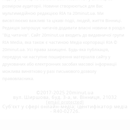
розміром аудиторії. Новини створюються для Вас
мультимедійною редакцією RIA та 20minut.ua. Ми
висвітлюємо важливі та цікаві події, людей, життя Вінниці.
Редакція запрошує читачів додавати власні новини в розділ
"Від читачів". Сайт 20minut.ua входить до видавничої групи
RIA Media, яка також є частиною Медіа корпорації RIA ©
20minut.ua. Усі права захищені. Будь-яка публiкацiя,
передрук чи наступне поширення матеріалів сайту у
друкованих або електронних засобах масової інформації
можлива винятково у разі письмового дозволу
правовласника.
©2017-2025 20minut.ua
вул. Ширшова, буд. 3-а, м. Вінниця, 21032
[email protected]
Cуб'єкт у сфері онлайн-медіа; ідентифікатор медіа
- R40-02726.