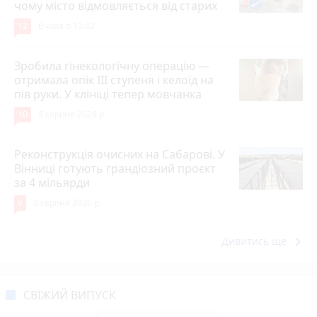
чому місто відмовляється від старих
12
Вчора о 13:42
Зробила гінекологічну операцію —
отримала опік ІІІ ступеня і келоїд на
пів руки. У клініці тепер мовчанка
10
5 серпня 2026 р.
Реконструкція очисних на Сабарові. У
Вінниці готують грандіозний проєкт
за 4 мільярди
9
5 серпня 2026 р.
keyboard_arrow_right
Дивитись ще
СВІЖИЙ ВИПУСК