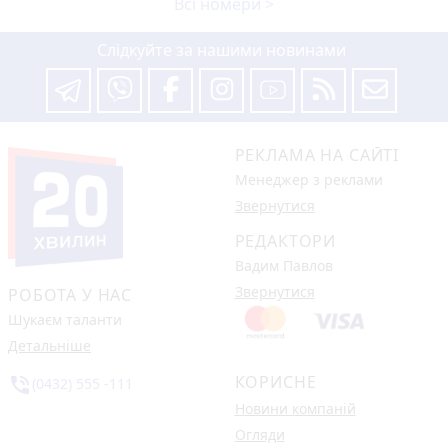
Всі номери >
Слідкуйте за нашими новинами
РЕКЛАМА НА САЙТІ
Менеджер з реклами
Звернутися
РЕДАКТОРИ
Вадим Павлов
Звернутися
РОБОТА У НАС
Шукаєм таланти
Детальніше
КОРИСНЕ
phone_in_talk
(0432) 555 -111
Новини компаній
Огляди