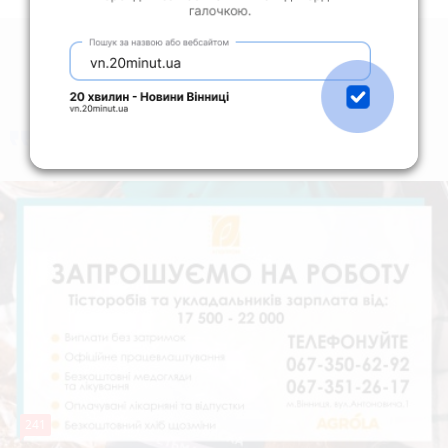
коментують
Найчастіше
241