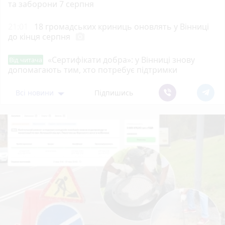
та заборони 7 серпня
21:01
18 громадських криниць оновлять у Вінниці
до кінця серпня
photo_camera
«Сертифікати добра»: у Вінниці знову
Від читача
допомагають тим, хто потребує підтримки
Всі новини
Підпишись