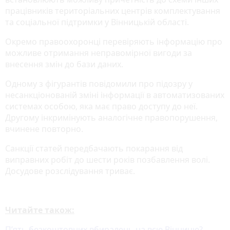
працівників територіальних центрів комплектування
та соціальної підтримки у Вінницькій області.
Окремо правоохоронці перевіряють інформацію про
можливе отримання неправомірної вигоди за
внесення змін до бази даних.
Одному з фігурантів повідомили про підозру у
несанкціонованій зміні інформації в автоматизованих
системах особою, яка має право доступу до неї.
Другому інкримінують аналогічне правопорушення,
вчинене повторно.
Санкції статей передбачають покарання від
виправних робіт до шести років позбавлення волі.
Досудове розслідування триває.
Читайте також:
П’ять безкоштовних вбиралень на всю Вінницю?