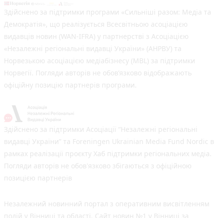
Здійснено за підтримки програми «Сильніші разом: Медіа та
Демократія», що реалізується Всесвітньою асоціацією
видавців новин (WAN-IFRA) у партнерстві з Асоціацією
«Незалежні регіональні видавці України» (АНРВУ) та
Норвезькою асоціацією медіабізнесу (MBL) за підтримки
Норвегії. Погляди авторів не обов’язково відображають
офіційну позицію партнерів програми.
Здійснено за підтримки Асоціації “Незалежні регіональні
видавці України” та Foreningen Ukrainian Media Fund Nordic в
рамках реалізації проєкту Хаб підтримки регіональних медіа.
Погляди авторів не обов'язково збігаються з офіційною
позицією партнерів
Незалежний новинний портал з оперативним висвітленням
подій у Вінниці та області. Сайт новин №1 у Вінниці за