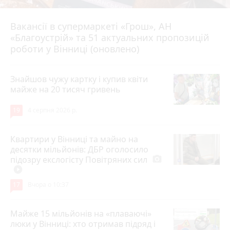
Вакансії в супермаркеті «Грош», АН
4 серпня 2026 р.
«Благоустрій» та 51 актуальних пропозицій
роботи у Вінниці (оновлено)
Знайшов чужу картку і купив квіти
майже на 20 тисяч гривень
19
4 серпня 2026 р.
Квартири у Вінниці та майно на
десятки мільйонів: ДБР оголосило
підозру екслогісту Повітряних сил
photo_camera
play_circle_filled
17
Вчора о 10:37
Майже 15 мільйонів на «плаваючі»
люки у Вінниці: хто отримав підряд і