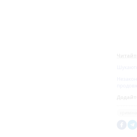
Читайт
Шукають
Незакон
продовж
Додайт
криміна