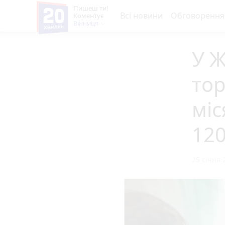
Пишеш ти!
Всі новини
Обговорення
Коментує
Вінниця
У Ж
тор
міс
120
25 січня 