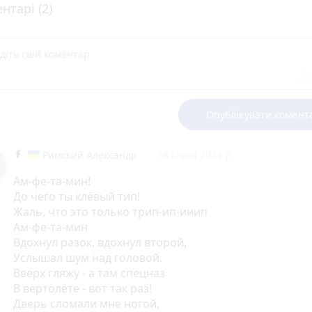
нтарі (2)
Опублікувати комент
Римский Александр
28 січня 2024 р.
Ам-фе-та-мин!
До чего ты клёвый тип!
Жаль, что это только трип-ип-ииип
Ам-фе-та-мин
Вдохнул разок, вдохнул второй,
Услышал шум над головой.
Вверх гляжу - а там спецназ
В вертолёте - вот так раз!
Дверь сломали мне ногой,