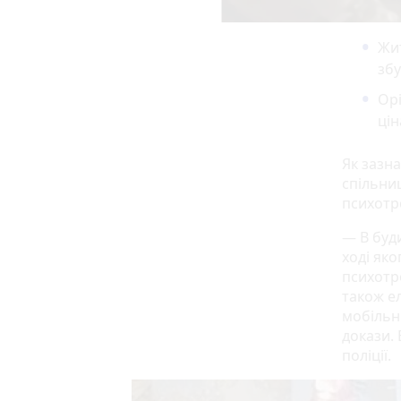
Жит
збу
Орі
цін
Як зазна
спільниц
психотр
— В буд
ході як
психотр
також е
мобільні
докази.
поліції.