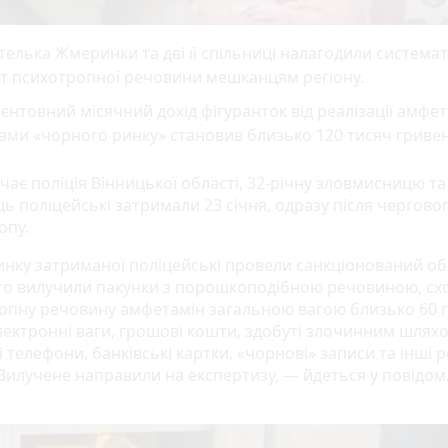
елька Жмеринки та дві її спільниці налагодили система
т психотропної речовини мешканцям регіону.
єнтовний місячний дохід фігуранток від реалізації амфет
ами «чорного ринку» становив близько 120 тисяч гриве
чає поліція Вінницької області, 32-річну зловмисницю та 
ь поліцейські затримали 23 січня, одразу після черговог
опу.
инку затриманої поліцейські провели санкціонований об
ого вилучили пакунки з порошкоподібною речовиною, с
опну речовину амфетамін загальною вагою близько 60 г,
лектронні ваги, грошові кошти, здобуті злочинним шлях
 телефони, банківські картки, «чорнові» записи та інші р
 Вилучене направили на експертизу, — йдеться у повідом