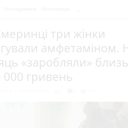
...
Розслідування
Фотоконкурс
меринці три жінки
гували амфетаміном. 
яць «заробляли» близ
 000 гривень
2024 р.
Марія ЛЄХОВА
chat_bubble
share
visibility
1
2
1123