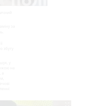
тичний
аміну за
нь.
її
о збуту
шук, у
хожою на
 а
ом,
ечові
ленні
