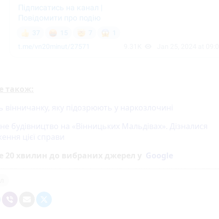
е також:
 вінничанку, яку підозрюють у наркозлочині
не будівництво на «Вінницьких Мальдівах». Дізналися
ення цієї справи
е 20 хвилин до вибраних джерел у
Google
л