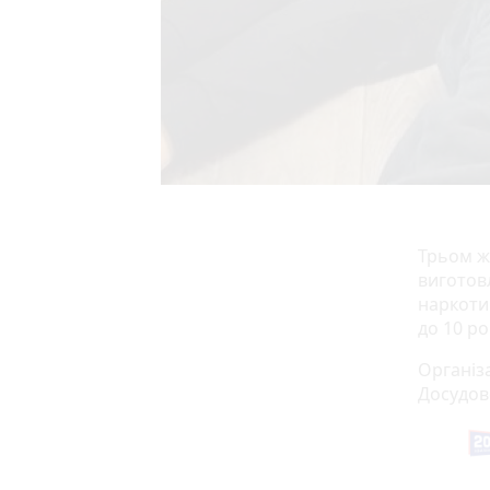
Трьом ж
виготовл
наркоти
до 10 ро
Організа
Досудов