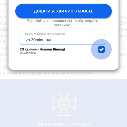
о позбавленням волі на строк до трьох років
.
отовлення, поширення матеріалів, у яких міститься
ДОДАТИ 20 ХВИЛИН В GOOGLE
правдовування, визнання правомірною, заперечення зб
есії Російської Федерації проти України, розпочатої у 2014
караються обмеженням волі на строк до п’яти років 
збавленням волі на той самий строк, з конфіскаціє
 без такої.
, передбачені частиною першою або другою цієї статті, в
ужбовою особою, або вчинені повторно, або організова
пою, або з використанням засобів масової інформації,
караються позбавленням волі на строк від п’яти до 
ків з конфіскацією майна або без такої.