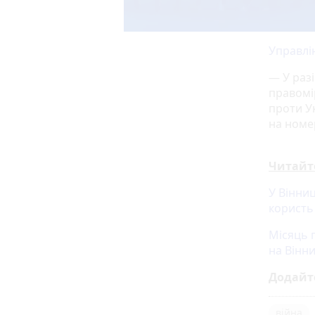
Управлін
— У раз
правомі
проти У
на номер
Читайт
У Вінни
користь 
Місяць 
на Вінн
Додайт
війна