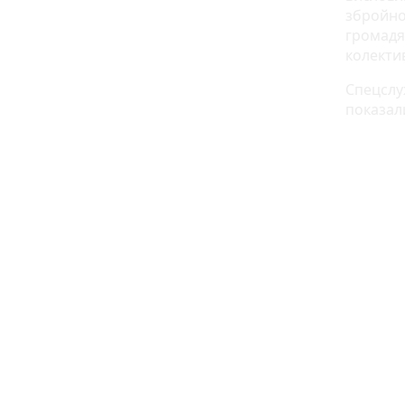
збройної
громадя
колектив
Спецслу
показал