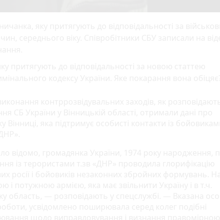
ничанка, яку притягують до відповідальності за військо
чин, середнього віку. Співробітники СБУ записали на віде
нання.
ку притягують до відповідальності за новою статтею
мінального кодексу України. Яке покарання вона обіцяє
 виконання контррозвідувальних заходів, як розповідают
ня СБ України у Вінницькій області, отримали дані про
 Вінниці, яка підтримує особисті контакти із бойовикам
ДНР».
ло відомо, громадянка України, 1974 року народження, п
ання із терористами т.зв «ДНР» проводила глорифікацію
вих росії і бойовиків незаконних збройних формувань. Н
ою і потужною армією, яка має звільнити Україну і в т.ч.
ку область, — розповідають у спецслужбі. — Вказана осо
роботи, усвідомлено поширювала серед колег подібні
ювання щодо виправдовування і визнання правомірною