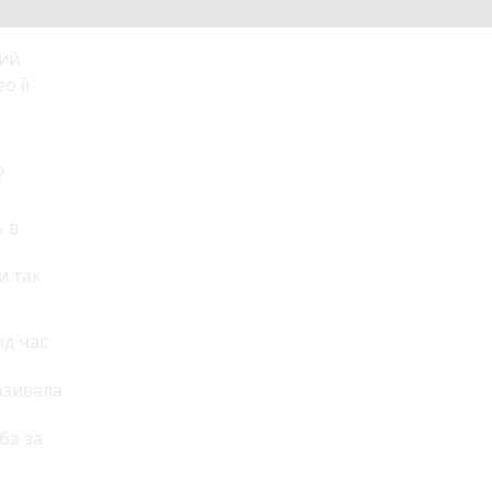
вий
о її
?
ь в
и так
ід час
азивала
ба за