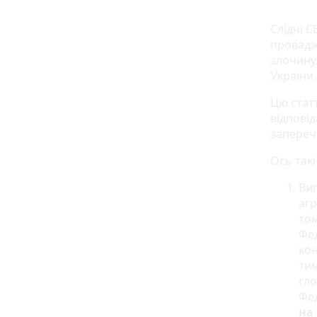
Слідчі 
провадж
злочину.
України.
Цю ста
відпові
заперече
Ось такі
Ви
агр
том
Фед
ко
тим
гло
Фед
на