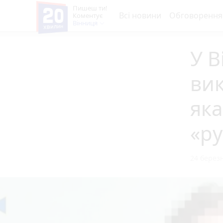
Пишеш ти!
Всі новини
Обговорення
Коментує
Вінниця
У В
вик
яка
«ру
24 березн