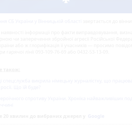
ня СБ України у Вінницькій області
звертається до вінни
і наявності інформації про факти виправдовування, визн
рною чи заперечення збройної агресії Російської Федера
країни або ж глорифікація її учасників — просимо повід
и гарячої лінії 093-109-76-69 або 0432-53-13-09.
е також:
ці спецслужба викрила німецьку журналістку, що працюв
росії. Що їй буде?
героїчного спротиву України. Хроніка найважливіших под
иччині
е 20 хвилин до вибраних джерел у
Google