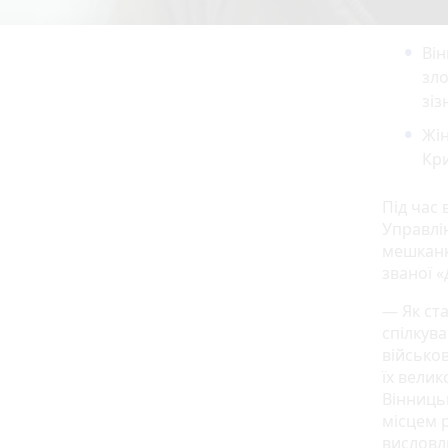
Він
зло
зіз
Жін
Кри
Під час
Управлін
мешканку
званої «
— Як ста
спілкув
військо
їх велик
Вінниць
місцем 
висловл