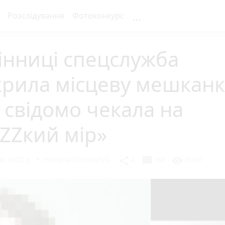
...
Розслідування
Фотоконкурс
інниці спецслужба
рила місцеву мешканк
 свідомо чекала на
ZZкий мір»
я 2022 р.
Наталія ГОНЧАРУК
chat_bubble
share
visibility
4
168
16027