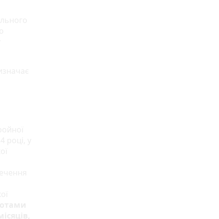
ального
ю
у
визначає
ройної
4 році, у
ої
речення
ої
ботами
місяців,