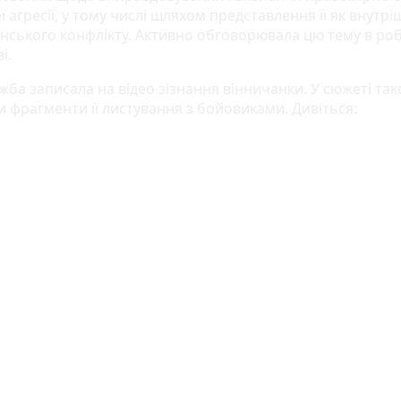
 агресії, у тому числі шляхом представлення її як внутр
нського конфлікту. Активно обговорювала цю тему в ро
і.
жба записала на відео зізнання вінничанки. У сюжеті та
и фрагменти її листування з бойовиками. Дивіться: