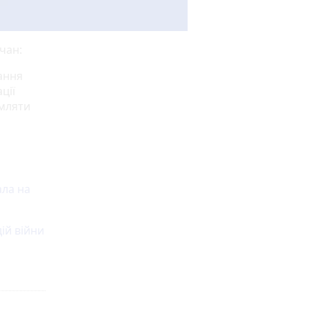
чан:
ання
ції
омляти
ала на
ій війни