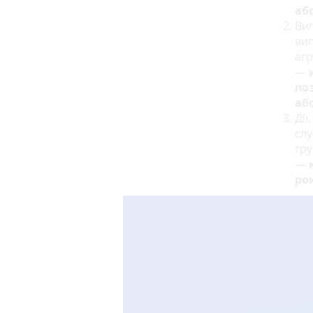
аб
Виг
ви
агр
—
по
або
Дії
сл
гру
—
ро