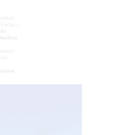
ройної
 році...,
або
ю майна
чинені
ною
восьми