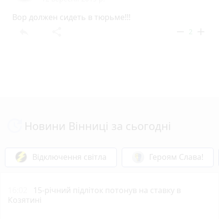
Вор должен сидеть в тюрьме!!!
reply
share
remove
add
2
Новини Вінниці за сьогодні
Відключення світла
Героям Слава!
16:02
15-річний підліток потонув на ставку в
Козятині