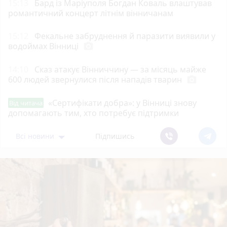
15:13
Бард із Маріуполя Богдан Коваль влаштував
романтичний концерт літнім вінничанам
15:12
Фекальне забруднення й паразити виявили у
водоймах Вінниці
photo_camera
14:10
Сказ атакує Вінниччину — за місяць майже
600 людей звернулися після нападів тварин
photo_camera
«Сертифікати добра»: у Вінниці знову
Від читача
допомагають тим, хто потребує підтримки
Всі новини
Підпишись