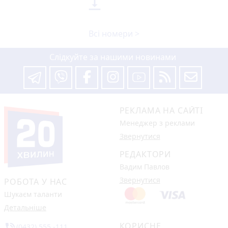

Всі номери >
Слідкуйте за нашими новинами
РЕКЛАМА НА САЙТІ
Менеджер з реклами
Звернутися
РЕДАКТОРИ
Вадим Павлов
Звернутися
РОБОТА У НАС
Шукаєм таланти
Детальніше
КОРИСНЕ
phone_in_talk
(0432) 555 -111