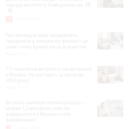
підозру екслогісту Повітряних сил
photo_camera
play_circle_filled
17
Вчора о 10:37
Три вінницькі ліцеї продовжать
працювати у змішаному форматі: де
саме і чому бракує місць в укриттях
Вчора о 18:20
177 мільйонів витратять на ветеранів
у Вінниці. На що підуть ці гроші до
2029 року?
Вчора о 12:21
Вступна кампанія побила рекорд —
майже 1,2 мільйона заяв. Які
університети у Вінниці стали
фаворитами?
7
5 серпня 2026 р.