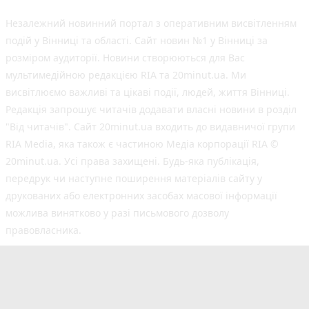
Незалежний новинний портал з оперативним висвітленням
подій у Вінниці та області. Сайт новин №1 у Вінниці за
розміром аудиторії. Новини створюються для Вас
мультимедійною редакцією RIA та 20minut.ua. Ми
висвітлюємо важливі та цікаві події, людей, життя Вінниці.
Редакція запрошує читачів додавати власні новини в розділ
"Від читачів". Сайт 20minut.ua входить до видавничої групи
RIA Media, яка також є частиною Медіа корпорації RIA ©
20minut.ua. Усі права захищені. Будь-яка публiкацiя,
передрук чи наступне поширення матеріалів сайту у
друкованих або електронних засобах масової інформації
можлива винятково у разі письмового дозволу
правовласника.
©2017-2025 20minut.ua
вул. Ширшова, буд. 3-а, м. Вінниця, 21032
[email protected]
Cуб'єкт у сфері онлайн-медіа; ідентифікатор медіа
- R40-02726.