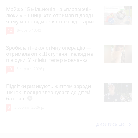
Майже 15 мільйонів на «плаваючі»
люки у Вінниці: хто отримав підряд і
чому місто відмовляється від старих
12
Вчора о 13:42
Зробила гінекологічну операцію —
отримала опік ІІІ ступеня і келоїд на
пів руки. У клініці тепер мовчанка
10
5 серпня 2026 р.
Підлітки ризикують життям заради
TikTok: поліція звернулася до дітей і
батьків
play_circle_filled
9
5 серпня 2026 р.
keyboard_arrow_right
Дивитись ще