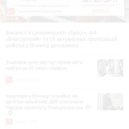
241
Вакансії в супермаркеті «Грош», АН
4 серпня 2026 р.
«Благоустрій» та 51 актуальних пропозицій
роботи у Вінниці (оновлено)
Знайшов чужу картку і купив квіти
майже на 20 тисяч гривень
19
4 серпня 2026 р.
Квартири у Вінниці та майно на
десятки мільйонів: ДБР оголосило
підозру екслогісту Повітряних сил
photo_camera
play_circle_filled
17
Вчора о 10:37