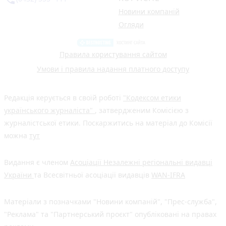
Новини компаній
Огляди
Правила користування сайтом
Умови і правила надання платного доступу
Редакція керується в своїй роботі
"Кодексом етики
українського журналіста"
, затвердженим Комісією з
журналістської етики. Поскаржитись на матеріал до Комісії
можна
тут
Видання є членом
Асоціації Незалежні регіональні видавці
України
та Всесвітньої асоціації видавців
WAN-IFRA
Матеріали з позначками "Новини компаній", "Прес-служба",
"Реклама" та "Партнерський проєкт" опубліковані на правах