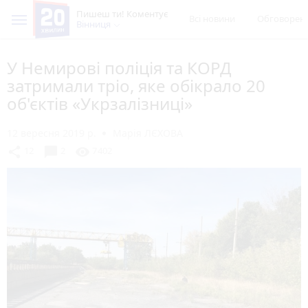
Пишеш ти! Коментує
Всі новини
Обговорен
Вінниця
У Немирові поліція та КОРД
затримали тріо, яке обікрало 20
об'єктів «Укрзалізниці»
12 вересня 2019 р.
Марія ЛЄХОВА
chat_bubble
share
visibility
12
2
7402