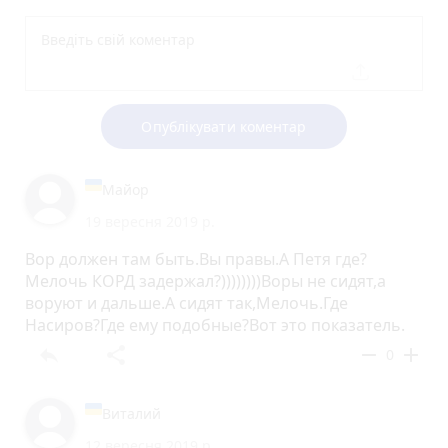
Опублікувати коментар
Майор
19 вересня 2019 р.
Вор должен там быть.Вы правы.А Петя где?
Мелочь КОРД задержал?))))))))Воры не сидят,а
воруют и дальше.А сидят так,Мелочь.Где
Насиров?Где ему подобные?Вот это показатель.
reply
share
remove
add
0
Виталий
12 вересня 2019 р.