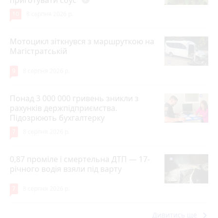
10
8 серпня 2026 р.
Мотоцикл зіткнувся з маршруткою на
Магістратській
9
8 серпня 2026 р.
Понад 3 000 000 гривень зникли з
рахунків держпідприємства.
Підозрюють бухгалтерку
7
8 серпня 2026 р.
0,87 проміле і смертельна ДТП — 17-
річного водія взяли під варту
7
8 серпня 2026 р.
keyboard_arrow_right
Дивитись ще