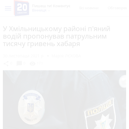
Пишеш ти! Коментує
Всі новини
Обговорен
Вінниця
У Хмільницькому районі п'яний
водій пропонував патрульним
тисячу гривень хабаря
30 листопада 2021 р.
Марія ЛЄХОВА
chat_bubble
share
visibility
0
0
171