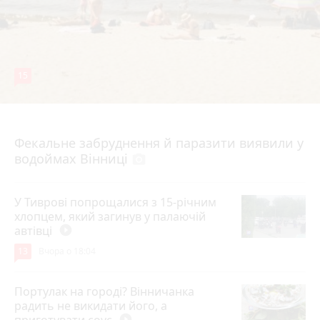
15
7 серпня 2026 р.
Фекальне забруднення й паразити виявили у
водоймах Вінниці
photo_camera
У Тиврові попрощалися з 15-річним
хлопцем, який загинув у палаючій
автівці
play_circle_filled
13
Вчора о 18:04
Портулак на городі? Вінничанка
радить не викидати його, а
приготувати соус
play_circle_filled