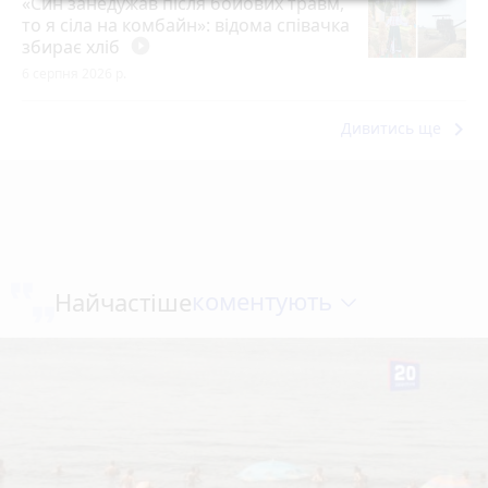
«Син занедужав після бойових травм,
то я сіла на комбайн»: відома співачка
збирає хліб
play_circle_filled
6 серпня 2026 р.
keyboard_arrow_right
Дивитись ще
коментують
Найчастіше