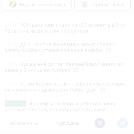
Відключення світла
Героям Слава!
21:01
ТОП важливих новин на «20 хвилин» від 3 по
10 серпня, які ви могли пропустити
20:11
До 31 серпня вінничанки можуть подати
заявку на безкоштовне навчання водійок
photo_camera
19:04
Будівельне сміття і бетонні блоки звезли до
озера у Вінницьких Хуторах
photo_camera
19:03
Устим Кармелюк: літинська тюрма як символ
незламності «подільського Робін Гуда»
photo_camera
«Сертифікати добра»: у Вінниці знову
Від читача
допомагають тим, хто потребує підтримки
Всі новини
Підпишись