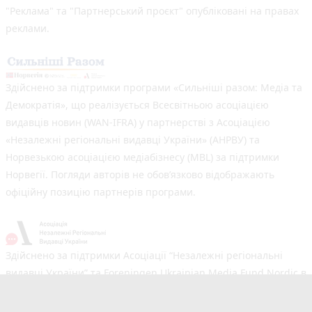
"Реклама" та "Партнерський проєкт" опубліковані на правах
реклами.
Здійснено за підтримки програми «Сильніші разом: Медіа та
Демократія», що реалізується Всесвітньою асоціацією
видавців новин (WAN-IFRA) у партнерстві з Асоціацією
«Незалежні регіональні видавці України» (АНРВУ) та
Норвезькою асоціацією медіабізнесу (MBL) за підтримки
Норвегії. Погляди авторів не обов’язково відображають
офіційну позицію партнерів програми.
Здійснено за підтримки Асоціації “Незалежні регіональні
видавці України” та Foreningen Ukrainian Media Fund Nordic в
рамках реалізації проєкту Хаб підтримки регіональних медіа.
Погляди авторів не обов'язково збігаються з офіційною