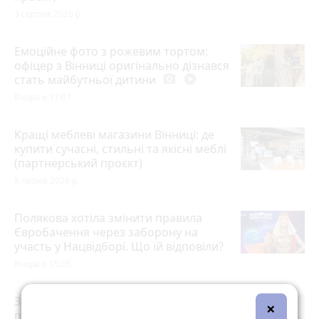
3 серпня 2026 р.
Емоційне фото з рожевим тортом:
офіцер з Вінниці оригінально дізнався
стать майбутньої дитини
photo_camera
play_circle_filled
Вчора о 17:07
Кращі меблеві магазини Вінниці: де
купити сучасні, стильні та якісні меблі
(партнерський проєкт)
8 липня 2026 р.
Полякова хотіла змінити правила
Євробачення через заборону на
участь у Нацвідборі. Що їй відповіли?
Вчора о 15:05
Збив копа, трощив авто й тікав під
×
пострілами: у Вінниці затримали