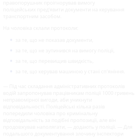
правопорушник проігнорував вимогу
поліцейських пред’явити документи на керування
транспортним засобом.
На чоловіка склали протоколи:
за те, що не показав документи,
за те, що не зупинився на вимогу поліції,
за те, що перевищив швидкість,
за те, що керував машиною у стані сп'яніння.
— Під час складання адміністративних протоколів
водій запропонував працівникам поліції 1000 гривень
неправомірної вигоди, аби уникнути
відповідальності. Поліцейські кілька разів
попередили чоловіка про кримінальну
відповідальність за подібні пропозиції, але він
продовжував наполягати, — додають у поліції. — Для
подальшого документування злочину інспектори