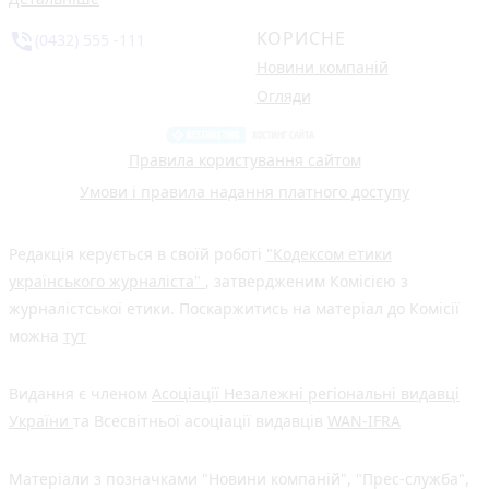
КОРИСНЕ
phone_in_talk
(0432) 555 -111
Новини компаній
Огляди
Правила користування сайтом
Умови і правила надання платного доступу
Редакція керується в своїй роботі
"Кодексом етики
українського журналіста"
, затвердженим Комісією з
журналістської етики. Поскаржитись на матеріал до Комісії
можна
тут
Видання є членом
Асоціації Незалежні регіональні видавці
України
та Всесвітньої асоціації видавців
WAN-IFRA
Матеріали з позначками "Новини компаній", "Прес-служба",